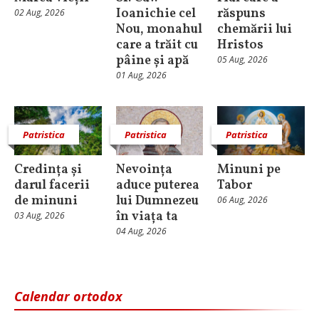
Ioanichie cel
răspuns
02 Aug, 2026
Nou, monahul
chemării lui
care a trăit cu
Hristos
pâine și apă
05 Aug, 2026
01 Aug, 2026
Patristica
Patristica
Patristica
Credința și
Nevoința
Minuni pe
darul facerii
aduce puterea
Tabor
de minuni
lui Dumnezeu
06 Aug, 2026
în viața ta
03 Aug, 2026
04 Aug, 2026
Calendar ortodox