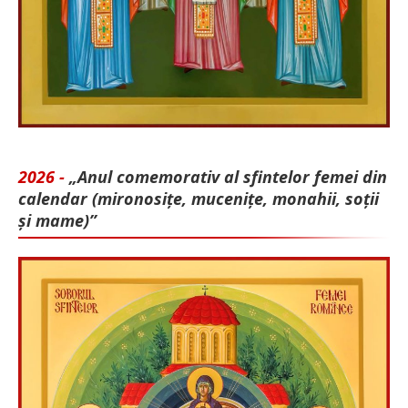
2026 -
„Anul comemorativ al sfintelor femei din
calendar (mironosițe, mu­cenițe, monahii, soții
și mame)”