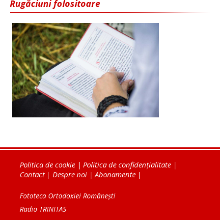
Rugăciuni folositoare
Politica de cookie
|
Politica de confidențialitate
|
Contact
|
Despre noi
|
Abonamente
|
Fototeca Ortodoxiei Românești
Radio TRINITAS