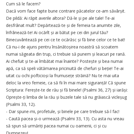
Cum să le facem?
Dacă vom face fapte bune contrare păcatelor ce-am săvârșit.
De pildă: Ai răpit averile altora? Dă-le și pe ale tale! Te-ai
desfrânat mult? Depărtează-te și de femeia ta anumite zile,
înfrânează-te! Ai ocărît și ai bătut pe cei din jurul tău?
Binecuvântează pe cei ce te ocărăsc și fă bine celor ce te bat!
Că nu-i de ajuns pentru însănătoșirea noastră să scoatem
numai săgeata din trup, ci trebuie să punem și leacuri pe rană.
Ai chefuit și te-ai îmbătat mai înainte? Postește și bea numai
apă, ca să speli vătămarea pricinuită de chefuri și beție! Te-ai
uitat cu ochi pofticioși la frumusețe străină? Nu te mai uita
deloc la vreo femeie, ca să fii în mai mare siguranță! Că spune
Scriptura: Ferește-te de rău și fă binele! (Psalmi 36, 27) și iarăși:
Oprește-ți limba de la rău și buzele tale să nu grăiască vicleșug
(Psalmi 33, 12).
- Dar spune-mi, profetule, și binele pe care trebuie să-l fac!
- Caută pacea și-o urmează (Psalmi 33, 13). Cu asta nu vreau
să spun să urmăriți pacea numai cu oamenii, ci și cu
Dumnezeu!