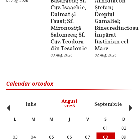
Basarabia; Sf.
Arhidiacon
04 Aug, 2026
Cuv. Isaachie,
Ştefan;
Dalmat şi
Dreptul
Faust; Sf.
Gamaliel;
Mironosiţă
Binecredinciosu
Salomeea; Sf.
Împărat
Cuv. Teodora
Iustinian cel
din Tesalonic
Mare
03 Aug, 2026
02 Aug, 2026
Calendar ortodox
‹
›
August
Iulie
Septembrie
O
2026
L
M
M
J
V
S
D
01
02
03
04
05
06
07
08
09