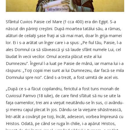
Sfântul Cuvios Paisie cel Mare († cca 400) era din Egipt. S-a
născut din părinţi creştini. După moartea tatălui său, a rămas,
alături de ceilalţi şase fraţi ai săi mai mari, doar în grija mamei
lor. Ei i s-a arătat un înger care i-a spus: „Pe fiul tău, Paisie, l-a
ales Domnul ca să slăvească şi să laude sfânt numele Lui, cel
lăudat în vecii vecilor. Omul acesta plăcut este al lui
Dumnezeu”. Îngerul l-a luat pe Paisie de mână, iar mama lui i-a
răspuns: „Toţi copiii mei sunt ai lui Dumnezeu, dar facă-se mila
Domnului spre noi”. Când s-a trezit, a fost uimită de acel vis.
„După ce s-a făcut copilandru, fericitul a fost tuns monah de
Cuviosul Pamvo (18 iulie), de care fiind sfătuit să nu se uite la
faţa oamenilor, trei ani a vieţuit neuitându-se în sus, ci avându-
şi mereu capul plecat în jos. Dându-se la vieţuire sihăstrească,
într-atât a covârşit pe toţi, încât, adeseori, vorbea împreună cu
Hristos. Odată, pe când se ruga în chilie, i-a apărut Hristos,