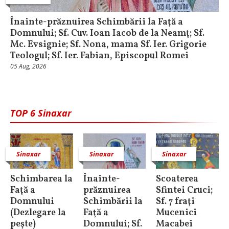
Înainte-prăznuirea Schimbării la Faţă a
Domnului; Sf. Cuv. Ioan Iacob de la Neamţ; Sf.
Mc. Evsignie; Sf. Nona, mama Sf. Ier. Grigorie
Teologul; Sf. Ier. Fabian, Episcopul Romei
05 Aug, 2026
TOP 6 Sinaxar
Sinaxar
Sinaxar
Sinaxar
Schimbarea la
Înainte-
Scoaterea
Faţă a
prăznuirea
Sfintei Cruci;
Domnului
Schimbării la
Sf. 7 fraţi
(Dezlegare la
Faţă a
Mucenici
peşte)
Domnului; Sf.
Macabei