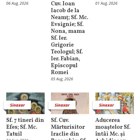
Cuv. Ioan
06 Aug, 2026
01 Aug, 2026
Iacob de la
Neamţ; Sf. Mc.
Evsignie; Sf.
Nona, mama
Sf. Ier.
Grigorie
Teologul; Sf.
Ier. Fabian,
Episcopul
Romei
05 Aug, 2026
Sinaxar
Sinaxar
Sinaxar
Sf. 7 tineri din
Sf. Cuv.
Aducerea
Efes; Sf. Mc.
Mărturisitor
moaştelor Sf.
Tatuil
Iraclie din
întâi Mc. şi