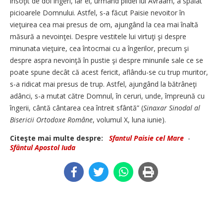
însoţit de doi îngeri, iar el, urmând pildei lui Avraam, a spălat
picioarele Domnului. Astfel, s-a făcut Paisie nevoitor în
vieţuirea cea mai presus de om, ajungând la cea mai înaltă
măsură a nevoinţei. Despre vestitele lui virtuţi şi despre
minunata vieţuire, cea întocmai cu a îngerilor, precum şi
despre aspra nevoinţă în pustie şi despre minunile sale ce se
poate spune decât că acest fericit, aflându-se cu trup muritor,
s-a ridicat mai presus de trup. Astfel, ajungând la bătrâneţi
adânci, s-a mutat către Domnul, în ceruri, unde, împreună cu
îngerii, cântă cântarea cea întreit sfântă” (
Sinaxar Sinodal al
Bisericii Ortodoxe Române
, volumul X, luna iunie).
Citeşte mai multe despre:
Sfantul Paisie cel Mare
-
Sfântul Apostol Iuda