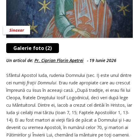
Sinaxar
Galerie foto (2)
Un articol de:
Pr. Ciprian Florin Apetrei
-
19 Iunie 2026
Sfântul Apostol Iuda, rudenia Domnului (sec. I) este unul dintre
cei numiţi
fraţii Domnului
. Erau rude apropiate care au crescut
împreună cu Iisus în aceeaşi casă. „După tradiţie, ei erau fiii lui
Cleopa, fratele Dreptului Iosif Logodnicul, deci veri după lege
cu Mântuitorul. Dintre ei, Iacob a crezut cel dintâi în Hristos, iar
Iuda şi ceilalţi mai târziu (Ioan 7, 15; Faptele Apostolilor 1, 13-
14). Ei au fost martori ai vieţii fără de păcat a Domnului şi I-au
devenit cu vremea Apostoli, în numărul celor 70, şi martori ai
Pătimirilor şi Învierii Lui, chemând la mântuire pe toţi oamenii.