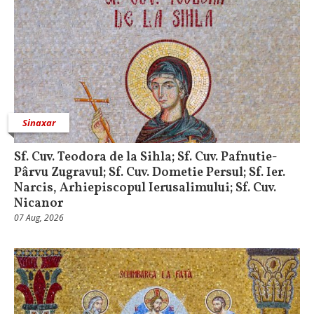
Sinaxar
Sf. Cuv. Teodora de la Sihla; Sf. Cuv. Pafnutie-
Pârvu Zugravul; Sf. Cuv. Dometie Persul; Sf. Ier.
Narcis, Arhiepiscopul Ierusalimului; Sf. Cuv.
Nicanor
07 Aug, 2026