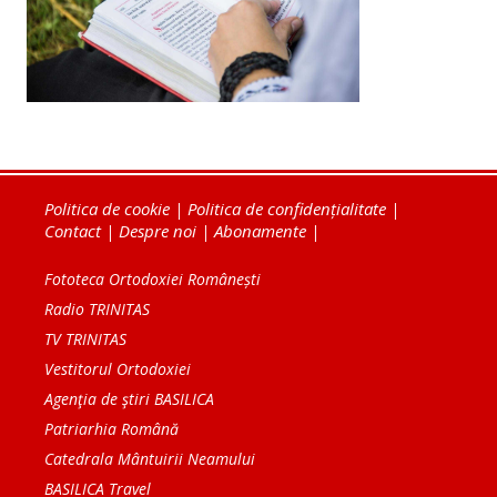
Politica de cookie
|
Politica de confidențialitate
|
Contact
|
Despre noi
|
Abonamente
|
Fototeca Ortodoxiei Românești
Radio TRINITAS
TV TRINITAS
Vestitorul Ortodoxiei
Agenţia de ştiri BASILICA
Patriarhia Română
Catedrala Mântuirii Neamului
BASILICA Travel