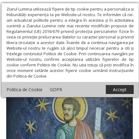
Ziarul Lumina utilizează fişiere de tip cookie pentru a personaliza și
îmbunătăți experiența ta pe Website-ul nostru. Te informăm că ne-
am actualizat politicile pentru a integra în acestea și în activitatea
curentă a Ziarului Lumina cele mai recente modificări propuse de
Regulamentul (UE) 2016/679 privind protecția persoanelor fizice în
ceea ce privește prelucrarea datelor cu caracter personal și privind
libera circulație a acestor date. Înainte de a continua navigarea pe
Website-ul nostru te rugăm să aloci timpul necesar pentru a citi și
Ziarul Lumina
›
Teologie și spiritualitate
›
Sinaxar
›
Sf. Ap. Iuda,
înțelege conținutul Politicii de Cookie. Prin continuarea navigării pe
rudenia Domnului; Sf. Cuv. Paisie cel Mare
Website-ul nostru confirmi acceptarea utilizării fişierelor de tip
cookie conform Politicii de Cookie. Nu uita totuși că poți modifica în
Sf. Ap. Iuda, rudenia Domnului; Sf. Cuv.
orice moment setările acestor fişiere cookie urmând instrucțiunile
din Politica de Cookie.
Paisie cel Mare
Politica de Cookie
GDPR
Accept