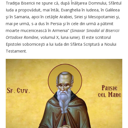
Tradiţia Bisericii ne spune că, după Înălţarea Domnului, Sfântul
Iuda a propovăduit, mai întâi, Evanghelia în Iudeea, în Galileea
şi în Samaria, apoi în cetăţile Arabiei, Siriei şi Mesopotamiei şi,
mai pe urmă, s-a dus în Persia şi în cele din urmă a pătimit
moarte mucenicească în Armenia” (
Sinaxar Sinodal al Bisericii
Ortodoxe Române
, volumul X, luna iunie). El este scriitorul
Epistolei soborniceşti a lui Iuda din Sfânta Scriptură a Noului
Testament.