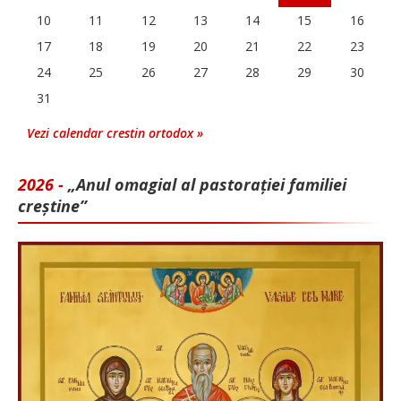
10
11
12
13
14
15
16
17
18
19
20
21
22
23
24
25
26
27
28
29
30
31
Vezi calendar crestin ortodox »
2026 -
„Anul omagial al pastorației familiei
creștine”