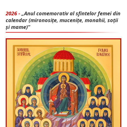
2026 -
„Anul comemorativ al sfintelor femei din
calendar (mironosițe, mu­cenițe, monahii, soții
și mame)”