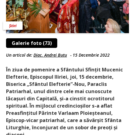
Știri
Galerie foto (73)
Un articol de:
Diac. Andrei Butu
-
15 Decembrie 2022
În ziua de pomenire a Sfântului Sfințit Mucenic
Elefterie, Episcopul Iliriei, joi, 15 decembrie,
Biserica „Sfântul Elefterie”-Nou, Paraclis
Patriarhal, unul dintre cele mai cunoscute
lăcașuri din Capitală, și-a cinstit ocrotitorul
spiritual. În mijlocul credincioșilor s-a aflat
Preasfințitul Părinte Varlaam Ploieșteanul,
Episcop-vicar patriarhal, care a săvârșit Sfânta
Liturghie, înconjurat de un sobor de preoți și
diaconi.