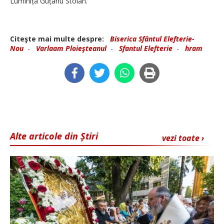
Lu­mi­nița Guțanu Stoian.
Citeşte mai multe despre:
Biserica Sfântul Elefterie-
Nou
-
Varlaam Ploieşteanul
-
Sfantul Elefterie
-
hram
Alte articole din Știri
vezi toate ›