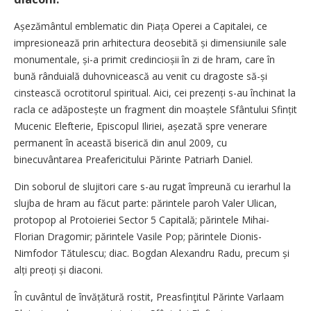
Așezământul emblematic din Piața Operei a Capitalei, ce
impresionează prin arhitectura deosebită și dimensiunile sale
monumentale, și-a primit credincioșii în zi de hram, care în
bună rânduială duhovnicească au venit cu dragoste să-și
cinstească ocrotitorul spiritual. Aici, cei prezenți s-au închinat la
racla ce adăpostește un fragment din moaș­tele Sfântului Sfințit
Mucenic Elefterie, Episcopul Iliriei, așezată spre venerare
permanent în această biserică din anul 2009, cu
binecuvântarea Preafericitului Părinte Patriarh Daniel.
Din soborul de slujitori care s-au rugat împreună cu ierarhul la
slujba de hram au făcut parte: părintele paroh Valer Ulican,
protopop al Protoieriei Sector 5 Capitală; părintele Mihai-
Florian Dragomir; părintele Vasile Pop; părintele Dionis-
Nimfodor Tătulescu; diac. Bogdan Alexandru Radu, precum și
alți preoți și diaconi.
În cuvântul de învățătură rostit, Preasfinţitul Părinte Varlaam