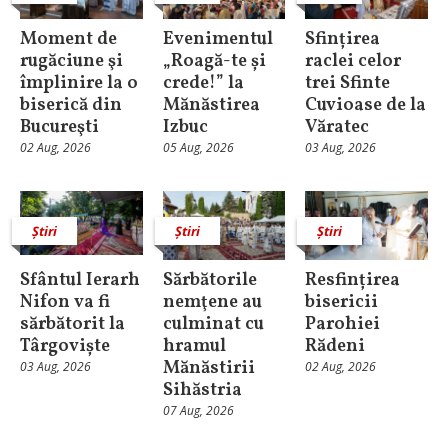
Moment de
Evenimentul
Sfințirea
rugăciune şi
„Roagă-te și
raclei celor
împlinire la o
crede!” la
trei Sfinte
biserică din
Mănăstirea
Cuvioase de la
Bucureşti
Izbuc
Văratec
02 Aug, 2026
05 Aug, 2026
03 Aug, 2026
Știri
Știri
Știri
Sfântul Ierarh
Sărbătorile
Resfințirea
Nifon va fi
nemţene au
bisericii
sărbătorit la
culminat cu
Parohiei
Târgoviște
hramul
Rădeni
Mănăstirii
03 Aug, 2026
02 Aug, 2026
Sihăstria
07 Aug, 2026