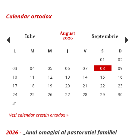
Calendar ortodox
‹
›
August
Iulie
Septembrie
O
2026
L
M
M
J
V
S
D
01
02
03
04
05
06
07
08
09
10
11
12
13
14
15
16
17
18
19
20
21
22
23
24
25
26
27
28
29
30
31
Vezi calendar crestin ortodox »
2026 -
„Anul omagial al pastorației familiei