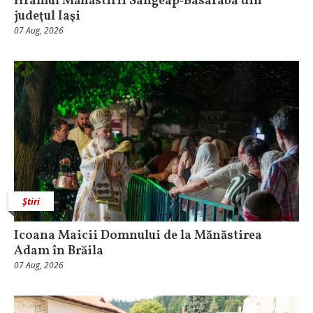
Hramul Mănăstirii Sângeap‑Basaraba din
judeţul Iaşi
07 Aug, 2026
Știri
Icoana Maicii Domnului de la Mănăstirea
Adam în Brăila
07 Aug, 2026