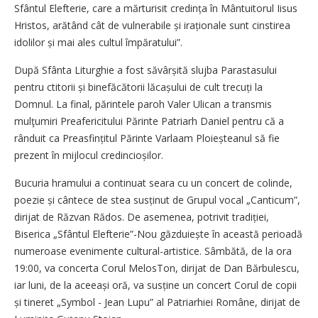
Sfântul Elefterie, care a mărturisit credința în Mântuitorul Iisus
Hristos, arătând cât de vulnerabile și iraționale sunt cinstirea
idolilor și mai ales cultul împăratului”.
După Sfânta Liturghie a fost săvârșită slujba Parastasului
pentru ctitorii și binefăcătorii lăca­șu­lui de cult trecuți la
Domnul. La final, părintele paroh Valer Ulican a transmis
mulţumiri Preafericitului Părinte Patriarh Daniel pentru că a
rânduit ca Prea­sfințitul Părinte Varlaam Ploieș­tea­nul să fie
prezent în mijlocul credincio­șilor.
Bucuria hramului a continuat seara cu un concert de colinde,
poezie și cântece de stea susținut de Grupul vocal „Canticum”,
dirijat de Răzvan Rădos. De asemenea, potrivit tradiției,
Biserica „Sfântul Elefterie”-Nou găzduiește în această perioadă
numeroase evenimente cultural-artistice. Sâmbătă, de la ora
19:00, va concerta Corul MelosTon, dirijat de Dan Bărbulescu,
iar luni, de la aceeași oră, va sus­ține un concert Corul de copii
și tineret „Symbol - Jean Lupu” al Patriarhiei Române, dirijat de