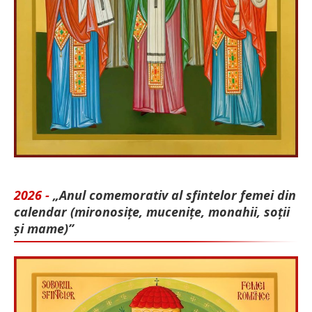
2026 -
„Anul comemorativ al sfintelor femei din
calendar (mironosițe, mu­cenițe, monahii, soții
și mame)”