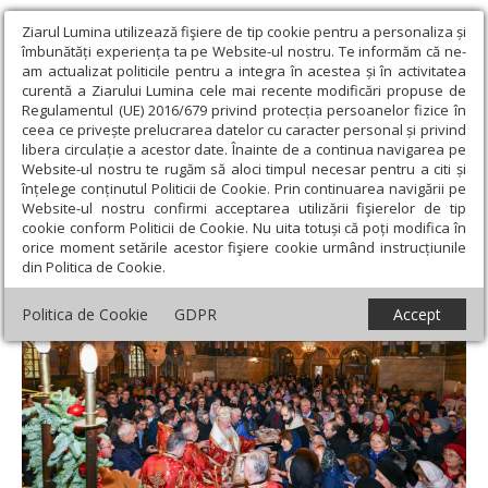
Ziarul Lumina utilizează fişiere de tip cookie pentru a personaliza și
îmbunătăți experiența ta pe Website-ul nostru. Te informăm că ne-
am actualizat politicile pentru a integra în acestea și în activitatea
curentă a Ziarului Lumina cele mai recente modificări propuse de
Regulamentul (UE) 2016/679 privind protecția persoanelor fizice în
ceea ce privește prelucrarea datelor cu caracter personal și privind
libera circulație a acestor date. Înainte de a continua navigarea pe
Website-ul nostru te rugăm să aloci timpul necesar pentru a citi și
Ziarul Lumina
›
Actualitate religioasă
›
Știri
›
Biserica „Sfântul
înțelege conținutul Politicii de Cookie. Prin continuarea navigării pe
Elefterie”-Nou din București și-a cinstit ocrotitorul
Website-ul nostru confirmi acceptarea utilizării fişierelor de tip
cookie conform Politicii de Cookie. Nu uita totuși că poți modifica în
Biserica „Sfântul Elefterie”-Nou din
orice moment setările acestor fişiere cookie urmând instrucțiunile
din Politica de Cookie.
București și-a cinstit ocrotitorul
Politica de Cookie
GDPR
Accept