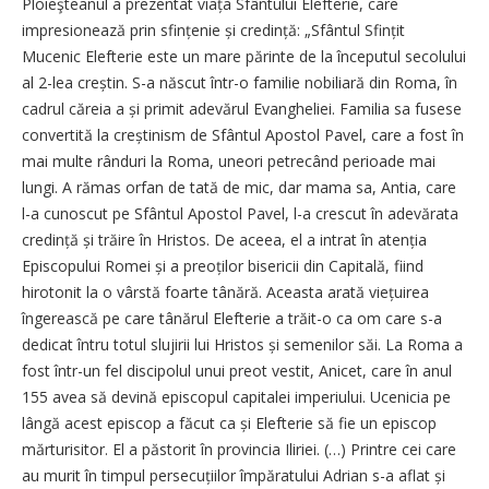
Ploieşteanul a prezentat viața Sfântului Elefterie, care
impresionează prin sfințenie și credință: „Sfântul Sfințit
Mucenic Elefterie este un mare părinte de la începutul secolului
al 2-lea creștin. S-a născut într-o familie nobiliară din Roma, în
cadrul căreia a și primit adevărul Evangheliei. Familia sa fusese
convertită la creștinism de Sfântul Apostol Pavel, care a fost în
mai multe rânduri la Roma, uneori petrecând perioade mai
lungi. A rămas orfan de tată de mic, dar mama sa, Antia, care
l-a cunoscut pe Sfântul Apostol Pavel, l-a crescut în adevărata
credință și trăire în Hristos. De aceea, el a intrat în atenția
Episcopului Romei și a preoților bisericii din Capitală, fiind
hirotonit la o vârstă foarte tânără. Aceasta arată viețuirea
îngerească pe care tânărul Elefterie a trăit-o ca om care s-a
dedicat întru totul slujirii lui Hristos și semenilor săi. La Roma a
fost într-un fel discipolul unui preot vestit, Anicet, care în anul
155 avea să devină episcopul capitalei imperiului. Ucenicia pe
lângă acest episcop a făcut ca și Elefterie să fie un episcop
mărturisitor. El a păstorit în provincia Iliriei. (…) Printre cei care
au murit în timpul persecuțiilor împăratului Adrian s-a aflat și