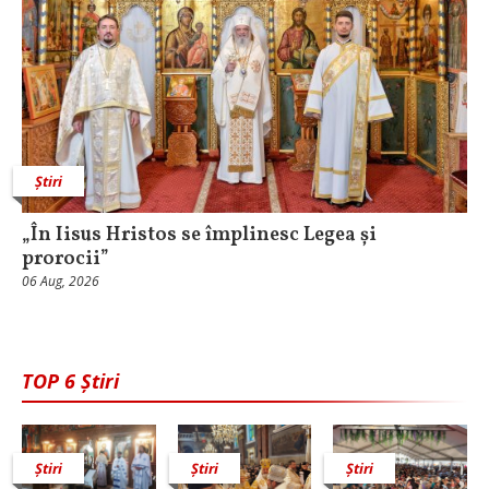
Știri
„În Iisus Hristos se împlinesc Legea și
prorocii”
06 Aug, 2026
TOP 6 Știri
Știri
Știri
Știri