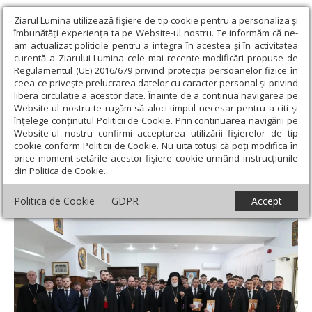
Ziarul Lumina utilizează fişiere de tip cookie pentru a personaliza și
îmbunătăți experiența ta pe Website-ul nostru. Te informăm că ne-
am actualizat politicile pentru a integra în acestea și în activitatea
curentă a Ziarului Lumina cele mai recente modificări propuse de
Regulamentul (UE) 2016/679 privind protecția persoanelor fizice în
ceea ce privește prelucrarea datelor cu caracter personal și privind
libera circulație a acestor date. Înainte de a continua navigarea pe
Website-ul nostru te rugăm să aloci timpul necesar pentru a citi și
Ziarul Lumina
›
Actualitate religioasă
›
Știri
›
Burse pentru elevii
înțelege conținutul Politicii de Cookie. Prin continuarea navigării pe
Seminarului Teologic „Sfântul Ioan Gură de Aur” din Slobozia
Website-ul nostru confirmi acceptarea utilizării fişierelor de tip
cookie conform Politicii de Cookie. Nu uita totuși că poți modifica în
Burse pentru elevii Seminarului Teologic
orice moment setările acestor fişiere cookie urmând instrucțiunile
din Politica de Cookie.
„Sfântul Ioan Gură de Aur” din Slobozia
Politica de Cookie
GDPR
Accept