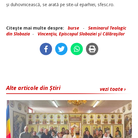
și duhovnicească, se arată pe site‑ul eparhiei, sfesc.ro.
Citeşte mai multe despre:
burse
-
Seminarul Teologic
din Slobozia
-
Vincenţiu, Episcopul Sloboziei şi Călăraşilor
Alte articole din Știri
vezi toate ›