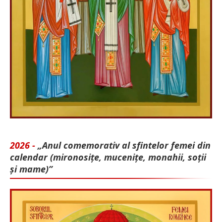
2026 -
„Anul comemorativ al sfintelor femei din
calendar (mironosițe, mu­cenițe, monahii, soții
și mame)”