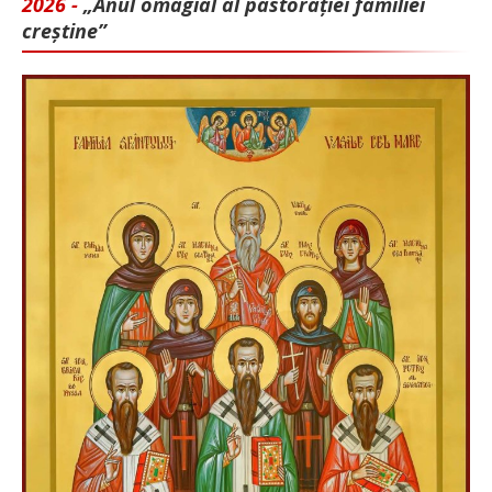
2026 -
„Anul omagial al pastorației familiei
creștine”