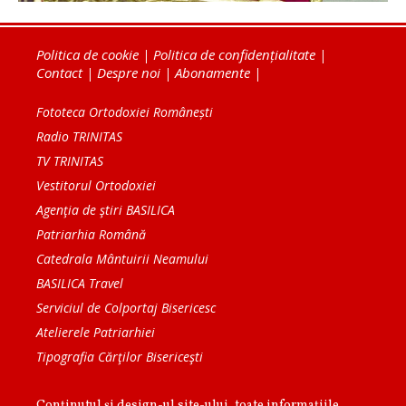
Politica de cookie
|
Politica de confidențialitate
|
Contact
|
Despre noi
|
Abonamente
|
Fototeca Ortodoxiei Românești
Radio TRINITAS
TV TRINITAS
Vestitorul Ortodoxiei
Agenţia de ştiri BASILICA
Patriarhia Română
Catedrala Mântuirii Neamului
BASILICA Travel
Serviciul de Colportaj Bisericesc
Atelierele Patriarhiei
Tipografia Cărţilor Bisericeşti
Conținutul și design-ul site-ului, toate informaţiile