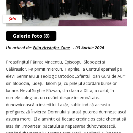
Știri
Galerie foto (8)
Un articol de:
Filip Hristofor Cane
-
03 Aprilie 2026
Preasfințitul Părinte Vincențiu, Episcopul Sloboziei și
Călărașilor, i‑a primit miercuri, 1 aprilie, la Centrul eparhial pe
elevii Seminarului Teologic Ortodox „Sfântul Ioan Gură de Aur”
din Slobozia, județul Ialomița, cu prilejul acordării burselor
lunare. Elevul Sirghie Răzvan, din clasa a XII‑a, a rostit, în
numele colegilor, un cuvânt despre însemnătatea
duhovnicească a învierii lui Lazăr, subliniind că aceasta
prefigurează Învierea Domnului și arată puterea dumnezeiască
asupra morții. El a amintit că fiecare credincios este chemat să
iasă din „moartea” păcatului și nepăsarea duhovnicească,