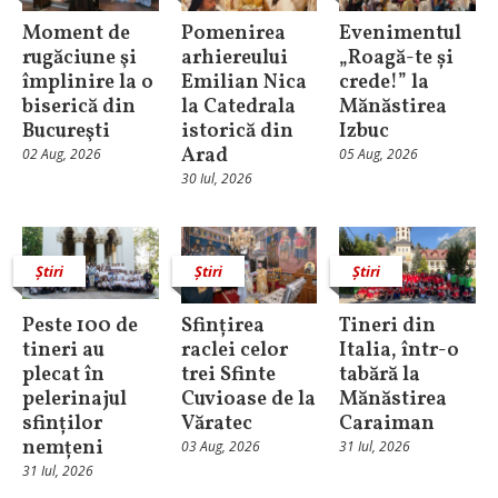
Moment de
Pomenirea
Evenimentul
rugăciune şi
arhiereului
„Roagă-te și
împlinire la o
Emilian Nica
crede!” la
biserică din
la Catedrala
Mănăstirea
Bucureşti
istorică din
Izbuc
Arad
02 Aug, 2026
05 Aug, 2026
30 Iul, 2026
Știri
Știri
Știri
Peste 100 de
Sfințirea
Tineri din
tineri au
raclei celor
Italia, într-o
plecat în
trei Sfinte
tabără la
pelerinajul
Cuvioase de la
Mănăstirea
sfinților
Văratec
Caraiman
nemțeni
03 Aug, 2026
31 Iul, 2026
31 Iul, 2026