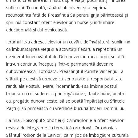
urmând chemarea lui Hristos spre viață, pocăință și înnoirea
sufletului. Totodată, tânărul absolvent și‑a exprimat
recunoștința față de Preasfinția Sa pentru grija părintească și
sprijinul constant oferit elevilor prin burse și îndrumare
educațională și duhovnicească.
Ierarhul le‑a adresat elevilor un cuvânt de învățătură, subliniind
că îmbunătățirea vieții și a activității fiecăruia reprezintă un
deziderat binecuvântat de Dumnezeu, întrucât omul se află
într‑un continuu început și într‑o permanentă devenire
duhovnicească. Totodată, Preasfințitul Părinte Vincențiu i‑a
sfătuit pe elevi să urmeze cu seriozitate și responsabilitate
rânduiala Postului Mare, îndemnându‑i să îmbine postul
trupesc cu cel sufletesc, prin rugăciune și fapte bune, pentru
ca, pregătiți duhovnicește, să se poată împărtăși cu Sfintele
Paști și să primească cu vrednicie bucuria Învierii Domnului.
La final, Episcopul Sloboziei și Călărașilor le‑a oferit elevilor
revista de integrame cu tematică ortodoxă „Ortodoxia -
Sfântul Irodion de la Lainici”, ca mijloc de îmbogățire culturală