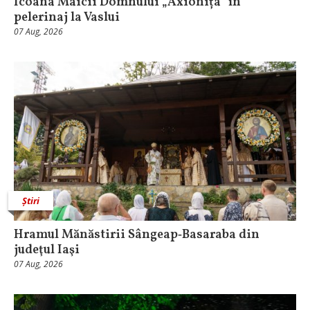
Icoana Maicii Domnului „Axionița” în
pelerinaj la Vaslui
07 Aug, 2026
Știri
Hramul Mănăstirii Sângeap‑Basaraba din
judeţul Iaşi
07 Aug, 2026