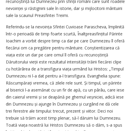
recunoștință lui Dumnezeu prin sfinții români care sunt roadele
nevoinței și răstignirii sale în istorie, dar și mijlocitorii mântuirii
sale la scaunul Preasfintei Treimi.
Referindu-se la nevoința Sfintei Cuvioase Parascheva, împlinită
într-o perioadă de timp foarte scurtă, Înaltpreasfințitul Părinte
Ioachim a vorbit despre timp ca dar pe care Dumnezeu îl oferă
fiecărui om ca pregătire pentru mântuire. Conștientizarea că
viața este un dar pe care omul îl oferă cu recunoștință
Dăruitorului vieții este rezultatul intensității trăirii fiecărei clipe
cu hotărârea de a transfigura viața urmând lui Hristos: „Timpul
Dumnezeu ni l-a dat pentru a-l transfigura. Evanghelia spune:
Răscumpărați vremea, că zilele rele sunt. Și timpul, un părinte
al bisericii l-a asemănat cu un fir de apă, cu un pârâu, care iese
din caierul vremii și se deapănă pe ghemul veșniciei, adică iese
din Dumnezeu și ajunge în Dumnezeu și curgând ne dă cele
trei ferestre ale timpului: trecut, prezent și viitor. Deci noi
trebuie să trăim acest timp plenar, să-l dăruim lui Dumnezeu.
Toată viața noastră lui Hristos Dumnezeu să o dăm, s-a spus