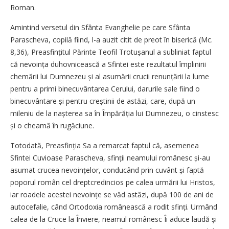
Roman.
Amintind versetul din Sfânta Evanghelie pe care Sfânta
Parascheva, copilă fiind, l-a auzit citit de preot în biserică (Mc.
8,36), Preasfințitul Părinte Teofil Trotușanul a subliniat faptul
că nevoința duhovnicească a Sfintei este rezultatul împlinirii
chemării lui Dumnezeu și al asumării crucii renunțării la lume
pentru a primi binecuvântarea Cerului, darurile sale fiind o
binecuvântare și pentru creștinii de astăzi, care, după un
mileniu de la nașterea sa în Împărăția lui Dumnezeu, o cinstesc
și o cheamă în rugăciune.
Totodată, Preasfinția Sa a remarcat faptul că, asemenea
Sfintei Cuvioase Parascheva, sfinții neamului românesc și-au
asumat crucea nevoințelor, conducând prin cuvânt și faptă
poporul român cel dreptcredincios pe calea urmării lui Hristos,
iar roadele acestei nevoințe se văd astăzi, după 100 de ani de
autocefalie, când Ortodoxia românească a rodit sfinți. Urmând
calea de la Cruce la Înviere, neamul românesc Îi aduce laudă și