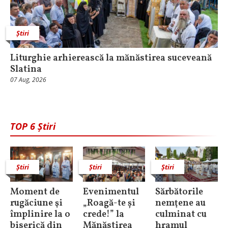
Știri
Liturghie arhierească la mănăstirea suceveană
Slatina
07 Aug, 2026
TOP 6 Știri
Știri
Știri
Știri
Moment de
Evenimentul
Sărbătorile
rugăciune şi
„Roagă-te și
nemţene au
împlinire la o
crede!” la
culminat cu
biserică din
Mănăstirea
hramul