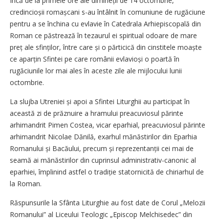
Încă de la primele ore ale dimineții de 14 octombrie,
credincioșii romaș­cani s-au întâlnit în comuniune de rugăciune
pentru a se închina cu evlavie în Catedrala Arhiepiscopală din
Roman ce păstrează în tezaurul ei spiritual odoare de mare
preț ale sfinților, între care și o părticică din cinstitele moaște
ce aparțin Sfintei pe care românii evlavioși o poartă în
rugăciunile lor mai ales în aceste zile ale mijlocului lunii
octombrie.
La slujba Utreniei și apoi a Sfintei Liturghii au participat în
această zi de prăznuire a hramului preacuviosul părinte
arhimandrit Pimen Costea, vicar eparhial, preacuviosul părinte
arhimandrit Nicolae Dănilă, exarhul mănăstirilor din Eparhia
Romanului și Bacăului, precum și reprezentanții cei mai de
seamă ai mănăstirilor din cuprinsul administrativ-canonic al
eparhiei, împlinind astfel o tradiție statornicită de chiriarhul de
la Roman.
Răspunsurile la Sfânta Liturghie au fost date de Corul „Melozii
Romanului” al Liceului Teologic „Episcop Melchisedec” din