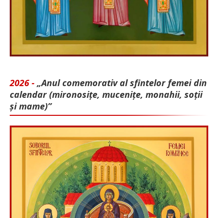
2026 -
„Anul comemorativ al sfintelor femei din
calendar (mironosițe, mu­cenițe, monahii, soții
și mame)”