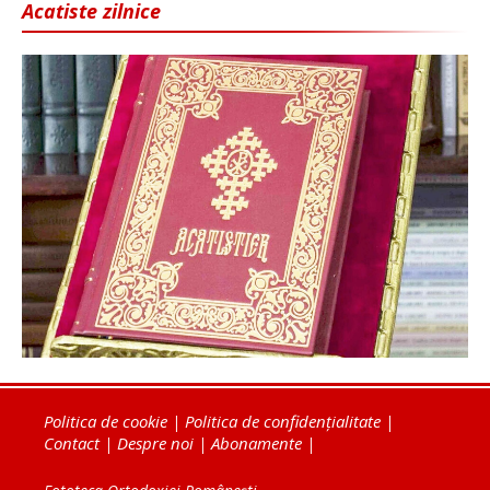
Acatiste zilnice
Politica de cookie
|
Politica de confidențialitate
|
Contact
|
Despre noi
|
Abonamente
|