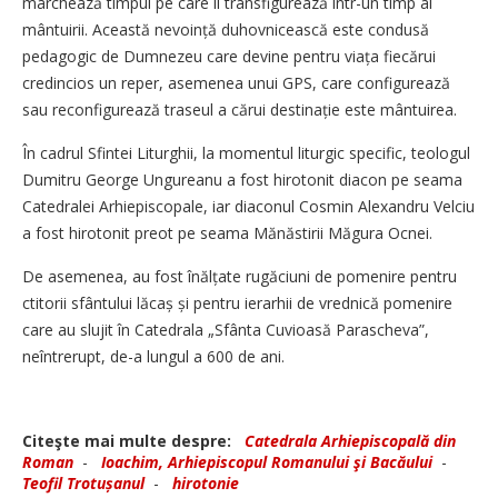
marchează timpul pe care îl transfigurează într-un timp al
mântuirii. Această nevoință duhovnicească este condusă
pedagogic de Dumnezeu care devine pentru viața fiecărui
credincios un reper, asemenea unui GPS, care configurează
sau reconfigurează traseul a cărui destinație este mântuirea.
În cadrul Sfintei Liturghii, la momentul liturgic specific, teologul
Dumitru George Ungureanu a fost hirotonit diacon pe seama
Catedralei Arhiepiscopale, iar diaconul Cosmin Alexandru Velciu
a fost hirotonit preot pe seama Mănăstirii Măgura Ocnei.
De asemenea, au fost înălțate rugăciuni de pomenire pentru
ctitorii sfântului lăcaș și pentru ierarhii de vrednică pomenire
care au slujit în Catedrala „Sfânta Cuvioasă Parascheva”,
neîntrerupt, de-a lungul a 600 de ani.
Citeşte mai multe despre:
Catedrala Arhiepiscopală din
Roman
-
Ioachim, Arhiepiscopul Romanului şi Bacăului
-
Teofil Trotușanul
-
hirotonie