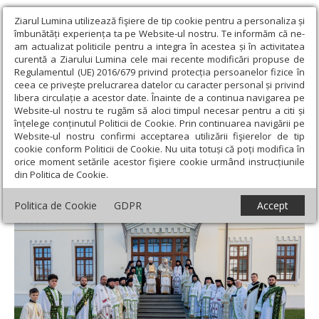
Ziarul Lumina utilizează fişiere de tip cookie pentru a personaliza și
îmbunătăți experiența ta pe Website-ul nostru. Te informăm că ne-
am actualizat politicile pentru a integra în acestea și în activitatea
curentă a Ziarului Lumina cele mai recente modificări propuse de
Regulamentul (UE) 2016/679 privind protecția persoanelor fizice în
ceea ce privește prelucrarea datelor cu caracter personal și privind
libera circulație a acestor date. Înainte de a continua navigarea pe
Website-ul nostru te rugăm să aloci timpul necesar pentru a citi și
Ziarul Lumina
›
Actualitate religioasă
›
Știri
›
Catedrala
înțelege conținutul Politicii de Cookie. Prin continuarea navigării pe
Arhiepiscopală din Roman și-a sărbătorit ocrotitoarea
Website-ul nostru confirmi acceptarea utilizării fişierelor de tip
cookie conform Politicii de Cookie. Nu uita totuși că poți modifica în
Catedrala Arhiepiscopală din Roman și-a
orice moment setările acestor fişiere cookie urmând instrucțiunile
din Politica de Cookie.
sărbătorit ocrotitoarea
Politica de Cookie
GDPR
Accept