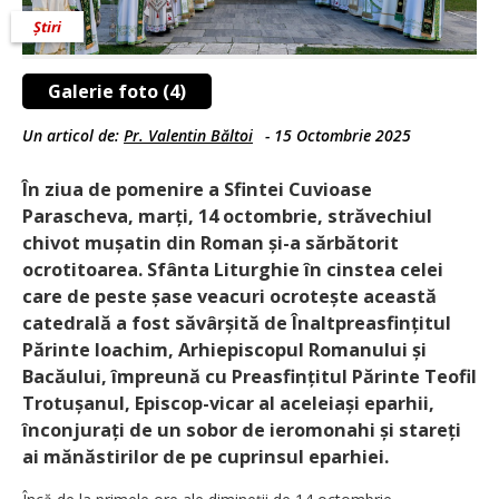
Știri
Galerie foto (4)
Un articol de:
Pr. Valentin Băltoi
-
15 Octombrie 2025
În ziua de pomenire a Sfintei Cuvioase
Parascheva, marți, 14 octombrie, străvechiul
chivot mușatin din Roman și-a sărbătorit
ocrotitoarea. Sfânta Liturghie în cinstea celei
care de peste șase veacuri ocrotește această
catedrală a fost săvârșită de Înaltpreasfințitul
Părinte Ioachim, Arhiepiscopul Romanului și
Bacăului, împreună cu Preasfințitul Părinte Teofil
Trotu­șanul, Episcop-vicar al aceleiași eparhii,
înconjurați de un sobor de ieromonahi și stareți
ai mănăstirilor de pe cuprinsul eparhiei.