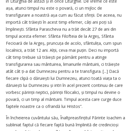
în Liturghia de astăzi și în orice Liturghie. De vreme ce este
așa, atunci timpul nu este o povară, ci un mijloc de
transfigurare a noastră așa cum au făcut sfinții. De aceea, nu
importă cât trăiești în acest timp efemer, câți ani poți să
împlinești. Sfânta Parascheva nu a trăit decât 27 de ani din
timpul acesta efemer. Sfânta Filofteia de la Argeș, Sfânta
Fecioară de la Argeș, pruncuța de acolo, sfântulița, cum spun
localnicii, a trăit 12 ani. Alții, ceva mai puțin. Deci nu importă
cât timp trebuie să trăiești pe pământ pentru a atinge
transfigurarea sau mântuirea, limanurile mântuirii, ci trăiește
atât cât ți-a dat Dumnezeu pentru a te transfigura. [...] Dacă
fiecare clipă o dăruiești lui Dumnezeu, atunci toată viața ta o
dăruiești lui Dumnezeu și intri în acel prezent continuu de care
vorbesc părinții neptici, părinții filocalici, și timpul nu devine o
povară, ci un timp al mântuirii. Timpul acesta care curge duce
faptele noastre ca o ofrandă lui Hristos”.
În încheierea cuvântului său, Înaltprea­sfințitul Părinte Ioachim a
subliniat faptul că fiecare faptă bună împlinită de credincioși