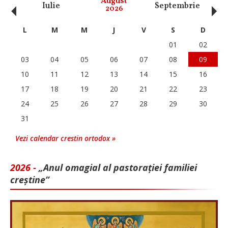
‹
›
August
Iulie
Septembrie
O
2026
L
M
M
J
V
S
D
01
02
03
04
05
06
07
08
09
10
11
12
13
14
15
16
17
18
19
20
21
22
23
24
25
26
27
28
29
30
31
Vezi calendar crestin ortodox »
2026 -
„Anul omagial al pastorației familiei
creștine”