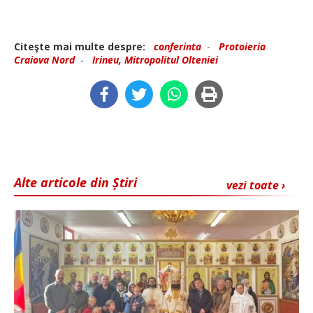
Citeşte mai multe despre:
conferinta
-
Protoieria
Craiova Nord
-
Irineu, Mitropolitul Olteniei
Alte articole din Știri
vezi toate ›