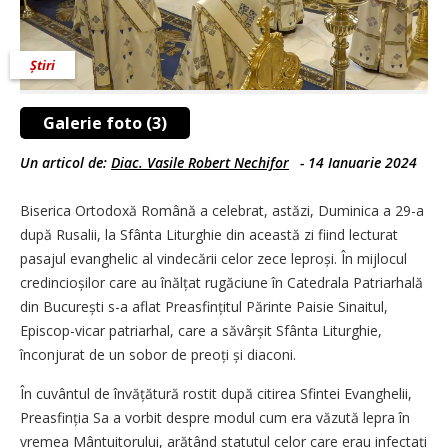
Știri
Galerie foto (3)
Un articol de:
Diac. Vasile Robert Nechifor
-
14 Ianuarie 2024
Biserica Ortodoxă Română a celebrat, astăzi, Duminica a 29-a
după Rusalii, la Sfânta Liturghie din această zi fiind lecturat
pasajul evanghelic al vindecării celor zece leproși. În mijlocul
credincioșilor care au înălțat rugăciune în Catedrala Patriarhală
din București s-a aflat Preasfințitul Părinte Paisie Sinaitul,
Episcop-vicar patriarhal, care a săvârșit Sfânta Liturghie,
înconjurat de un sobor de preoți și diaconi.
În cuvântul de învățătură rostit după citirea Sfintei Evanghelii,
Preasfinția Sa a vorbit despre modul cum era văzută lepra în
vremea Mântuitorului, arătând statutul celor care erau infectați