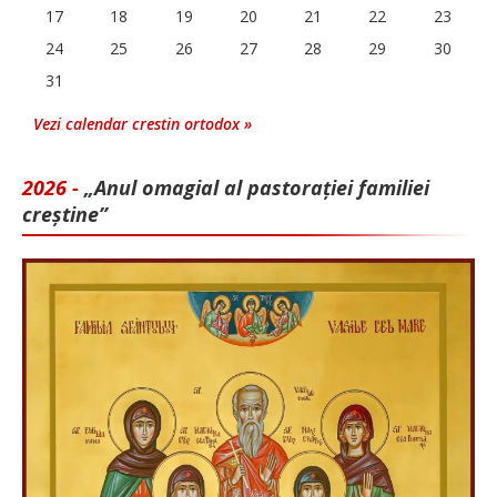
17
18
19
20
21
22
23
24
25
26
27
28
29
30
31
Vezi calendar crestin ortodox »
2026 -
„Anul omagial al pastorației familiei
creștine”