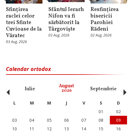
Sfințirea
Sfântul Ierarh
Resfințirea
raclei celor
Nifon va fi
bisericii
trei Sfinte
sărbătorit la
Parohiei
Cuvioase de la
Târgoviște
Rădeni
Văratec
03 Aug, 2026
02 Aug, 2026
03 Aug, 2026
Calendar ortodox
‹
›
August
Iulie
Septembrie
O
2026
L
M
M
J
V
S
D
01
02
03
04
05
06
07
08
09
10
11
12
13
14
15
16