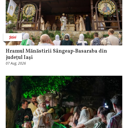
Știri
Hramul Mănăstirii Sângeap‑Basaraba din
judeţul Iaşi
07 Aug, 2026