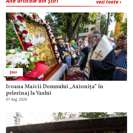
Alte articole din Știri
vezi toate ›
Știri
Icoana Maicii Domnului „Axionița” în
pelerinaj la Vaslui
07 Aug, 2026