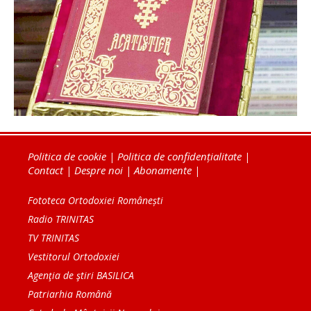
Politica de cookie
|
Politica de confidențialitate
|
Contact
|
Despre noi
|
Abonamente
|
Fototeca Ortodoxiei Românești
Radio TRINITAS
TV TRINITAS
Vestitorul Ortodoxiei
Agenţia de ştiri BASILICA
Patriarhia Română