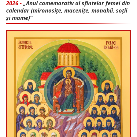
2026 -
„Anul comemorativ al sfintelor femei din
calendar (mironosițe, mu­cenițe, monahii, soții
și mame)”