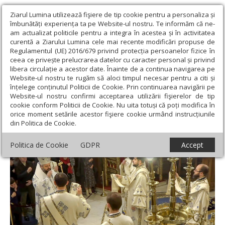
Ziarul Lumina utilizează fişiere de tip cookie pentru a personaliza și
îmbunătăți experiența ta pe Website-ul nostru. Te informăm că ne-
am actualizat politicile pentru a integra în acestea și în activitatea
curentă a Ziarului Lumina cele mai recente modificări propuse de
Regulamentul (UE) 2016/679 privind protecția persoanelor fizice în
ceea ce privește prelucrarea datelor cu caracter personal și privind
libera circulație a acestor date. Înainte de a continua navigarea pe
Website-ul nostru te rugăm să aloci timpul necesar pentru a citi și
Ziarul Lumina
›
Actualitate religioasă
›
Știri
›
Duminica a 29-a
înțelege conținutul Politicii de Cookie. Prin continuarea navigării pe
după Rusalii pe Colina Bucuriei
Website-ul nostru confirmi acceptarea utilizării fişierelor de tip
cookie conform Politicii de Cookie. Nu uita totuși că poți modifica în
Duminica a 29-a după Rusalii pe Colina
orice moment setările acestor fişiere cookie urmând instrucțiunile
din Politica de Cookie.
Bucuriei
Politica de Cookie
GDPR
Accept