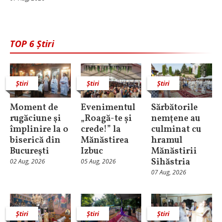
TOP 6 Știri
Știri
Știri
Știri
Moment de
Evenimentul
Sărbătorile
rugăciune şi
„Roagă-te și
nemţene au
împlinire la o
crede!” la
culminat cu
biserică din
Mănăstirea
hramul
Bucureşti
Izbuc
Mănăstirii
Sihăstria
02 Aug, 2026
05 Aug, 2026
07 Aug, 2026
Știri
Știri
Știri