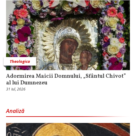
Theologica
Adormirea Maicii Domnului, „Sfântul Chivot”
al lui Dumnezeu
31 Iul, 2026
Analiză