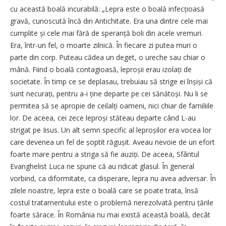
cu această boală incurabilă: „Lepra este o boală infecțioasă
gravă, cunoscută încă din Antichitate. Era una dintre cele mai
cumplite și cele mai fără de speranță boli din acele vremuri.
Era, într-un fel, o moarte zilnică. În fiecare zi putea muri o
parte din corp. Puteau cădea un deget, o ureche sau chiar o
mână. Fiind o boală contagioasă, leproșii erau izolați de
societate. În timp ce se deplasau, trebuiau să strige ei înșiși că
sunt necurați, pentru a-i ține departe pe cei sănătoși. Nu li se
permitea să se apropie de ceilalți oameni, nici chiar de familiile
lor. De aceea, cei zece leproși stăteau departe când L-au
strigat pe Iisus. Un alt semn specific al leproșilor era vocea lor
care devenea un fel de șoptit răgușit. Aveau nevoie de un efort
foarte mare pentru a striga să fie auziți. De aceea, Sfântul
Evanghelist Luca ne spune că au ridicat glasul. În general
vorbind, ca diformitate, ca disperare, lepra nu avea adversar. În
zilele noastre, lepra este o boală care se poate trata, însă
costul tratamentului este o problemă nerezolvată pentru țările
foarte sărace. În România nu mai există această boală, decât