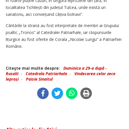
în foarte puține cazuri, în singura leprozerie din țară, în
localitatea Tichilești din județul Tulcea, unde există un
sanatoriu, aici conviețuind câțiva bolnavi”.
Cântările la strană au fost interpretate de membri ai Grupului
psaltic „Tronos” al Catedralei Patriarhale, iar răspunsurile
liturgice au fost oferite de Corala „Nicolae Lungu” a Patriarhiei
Române.
Citeşte mai multe despre:
Duminica a 29-a după ­
Rusalii
-
Catedrala Patriarhala
-
Vindecarea celor zece
leproși
-
Paisie Sinaitul