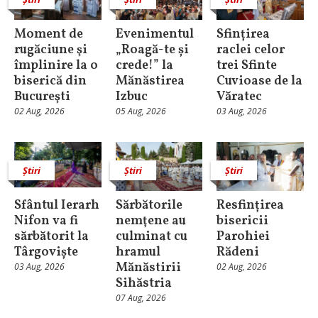
Moment de
Evenimentul
Sfințirea
rugăciune şi
„Roagă-te și
raclei celor
împlinire la o
crede!” la
trei Sfinte
biserică din
Mănăstirea
Cuvioase de la
Bucureşti
Izbuc
Văratec
02 Aug, 2026
05 Aug, 2026
03 Aug, 2026
Știri
Știri
Știri
Sfântul Ierarh
Sărbătorile
Resfințirea
Nifon va fi
nemţene au
bisericii
sărbătorit la
culminat cu
Parohiei
Târgoviște
hramul
Rădeni
Mănăstirii
03 Aug, 2026
02 Aug, 2026
Sihăstria
07 Aug, 2026