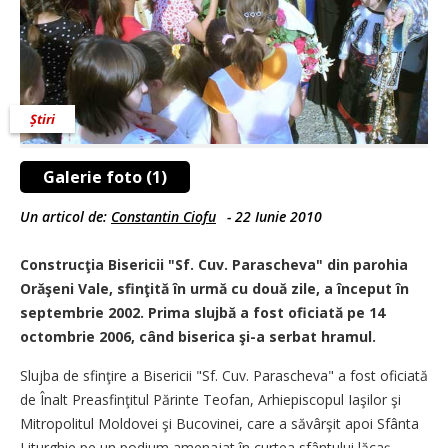
Știri
Galerie foto (1)
Un articol de:
Constantin Ciofu
-
22 Iunie 2010
Construcţia Bisericii "Sf. Cuv. Parascheva" din parohia
Orăşeni Vale, sfinţită în urmă cu două zile, a început în
septembrie 2002. Prima slujbă a fost oficiată pe 14
octombrie 2006, când biserica şi-a serbat hramul.
Slujba de sfinţire a Bisericii "Sf. Cuv. Parascheva" a fost oficiată
de Înalt Preasfinţitul Părinte Teofan, Arhiepiscopul Iaşilor şi
Mitropolitul Moldovei şi Bucovinei, care a săvârşit apoi Sfânta
Liturghie pe un podium amenajat în curtea sfântului lăcaş.