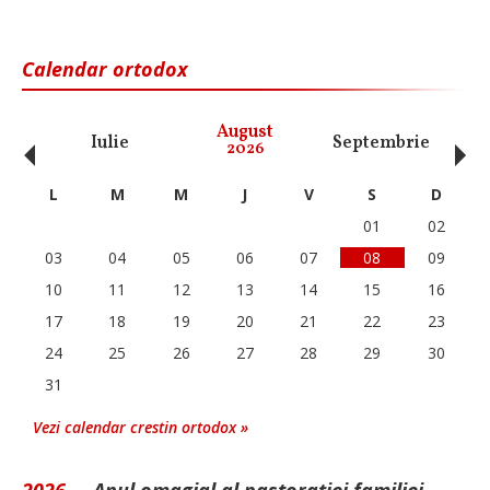
Calendar ortodox
‹
›
August
Iulie
Septembrie
O
2026
L
M
M
J
V
S
D
01
02
03
04
05
06
07
08
09
10
11
12
13
14
15
16
17
18
19
20
21
22
23
24
25
26
27
28
29
30
31
Vezi calendar crestin ortodox »
2026 -
„Anul omagial al pastorației familiei