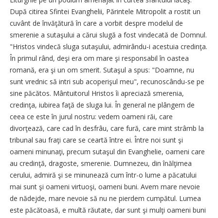
După citirea Sfintei Evanghelii, Părintele Mitropolit a rostit un
cuvânt de învăţătură în care a vorbit despre modelul de
smerenie a sutaşului a cărui slugă a fost vindecată de Domnul.
"Hristos vindecă sluga sutaşului, admirându-i acestuia credinţa.
În primul rând, deşi era om mare şi responsabil în oastea
romană, era şi un om smerit. Sutaşul a spus: "Doamne, nu
sunt vrednic să intri sub acoperişul meu", recunoscându-se pe
sine păcătos. Mântuitorul Hristos îi apreciază smerenia,
credinţa, iubirea faţă de sluga lui. În general ne plângem de
ceea ce este în jurul nostru: vedem oameni răi, care
divorţează, care cad în desfrâu, care fură, care mint strâmb la
tribunal sau fraţi care se ceartă între ei. Între noi sunt şi
oameni minunaţi, precum sutaşul din Evanghelie, oameni care
au credinţă, dragoste, smerenie. Dumnezeu, din înălţimea
cerului, admiră şi se minunează cum într-o lume a păcatului
mai sunt şi oameni virtuoşi, oameni buni. Avem mare nevoie
de nădejde, mare nevoie să nu ne pierdem cumpătul. Lumea
este păcătoasă, e multă răutate, dar sunt şi mulţi oameni buni