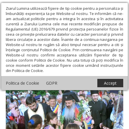
Ziarul Lumina utilizează fişiere de tip cookie pentru a personaliza și
îmbunătăți experiența ta pe Website-ul nostru. Te informăm că ne-
am actualizat politicile pentru a integra în acestea și în activitatea
curentă a Ziarului Lumina cele mai recente modificări propuse de
Regulamentul (UE) 2016/679 privind protecția persoanelor fizice în
ceea ce privește prelucrarea datelor cu caracter personal și privind
libera circulație a acestor date. Înainte de a continua navigarea pe
Website-ul nostru te rugăm să aloci timpul necesar pentru a citi și
Ziarul Lumina
›
Actualitate religioasă
›
Știri
›
„Este un moment
înțelege conținutul Politicii de Cookie. Prin continuarea navigării pe
de aleasă bucurie pentru credincioşii din parohia noastră“
Website-ul nostru confirmi acceptarea utilizării fişierelor de tip
cookie conform Politicii de Cookie. Nu uita totuși că poți modifica în
„Este un moment de aleasă bucurie pentru
orice moment setările acestor fişiere cookie urmând instrucțiunile
din Politica de Cookie.
credincioşii din parohia noastră“
Politica de Cookie
GDPR
Accept