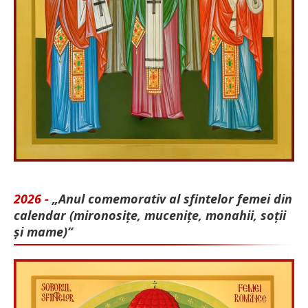
2026 -
„Anul comemorativ al sfintelor femei din
calendar (mironosițe, mu­cenițe, monahii, soții
și mame)”