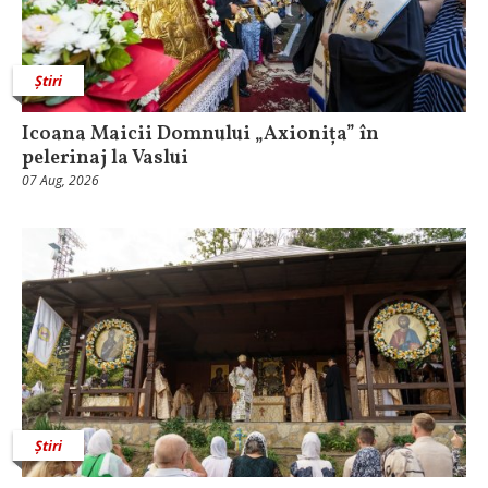
Știri
Icoana Maicii Domnului „Axionița” în
pelerinaj la Vaslui
07 Aug, 2026
Știri