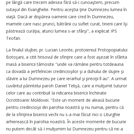
pe lângă care trecem adesea fără să-i cunoaştem, precum
sutaşul din Evanghelie. Pentru aceştia ţine Dumnezeu lumea în
viaţă. Dacă ar dispărea oamenii care cred în Dumnezeu,
mamele care nasc prunci, bătrânii cu suflet curat, tinerii care îşi
păstrează curăţia, atunci lumea s-ar sfârşi", a explicat IPS
Teofan.
La finalul slujbei, pr. Lucian Leonte, protoiereul Protopopiatului
Botoşani, a citit hrisovul de sfinţire care a fost aşezat în sfânta
masă a bisericii târnosite "unde va rămâne pentru totdeauna
ca dovadă a jertfelniciei credincioşilor şi a duhului de slujire şi
slăvire a lui Dumnezeu pe care ierarhul şi preoţii îl au". A urmat
cuvântul părintelui paroh Daniel Telişă, care a mulţumit tuturor
celor care au contribuit la ridicarea bisericii închinate
Ocrotitoarei Moldovei. "Este un moment de aleasă bucurie
pentru credincioşii din parohia noastră şi nu numai, pentru că
de la sfinţirea bisericii vechi nu s-a mai făcut nici o Liturghie
arhierească în parohia noastră. În aceste momente de bucurie
nu putem decât să-I mulţumim lui Dumnezeu pentru că ne-a