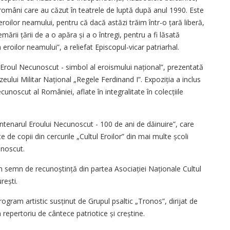
omâni care au căzut în teatrele de luptă după anul 1990. Este
roilor neamului, pentru că dacă astăzi trăim într-o țară liberă,
rii țării de a o apăra și a o întregi, pentru a fi lăsată
roilor neamului”, a reliefat Episcopul-vicar patriarhal.
 „Eroul Necunoscut - simbol al eroismului național”, prezentată
eului Militar Național „Regele Ferdinand I”. Expoziția a inclus
cunoscut al României, aflate în integralitate în colecțiile
entenarul Eroului Necunoscut - 100 de ani de dăinuire”, care
te de copii din cercurile „Cultul Eroilor” din mai multe școli
unoscut.
 în semn de recunoștință din partea Asociației Naționale Cultul
rești.
gram artistic susținut de Grupul psaltic „Tronos”, dirijat de
 repertoriu de cântece patriotice și creștine.