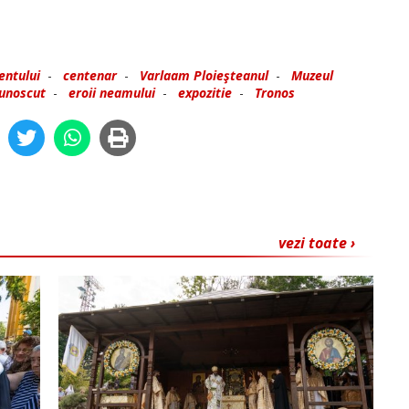
entului
-
centenar
-
Varlaam Ploieşteanul
-
Muzeul
unoscut
-
eroii neamului
-
expozitie
-
Tronos
vezi toate ›