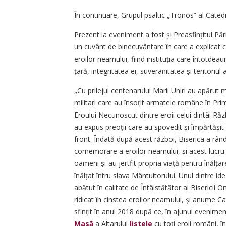
În continuare, Grupul psaltic „Tronos” al Cated
Prezent la eveniment a fost și Preasfințitul Păr
un cuvânt de binecuvântare în care a explicat că
eroilor neamului, fiind instituția care întotdeau
țară, integritatea ei, suveranitatea și teritoriul 
„Cu prilejul centenarului Marii Uniri au apărut 
militari care au însoțit armatele române în Pr
Eroului Necunoscut dintre eroii celui dintâi Ră
au expus preoții care au spovedit și împărtășit so
front. Îndată după acest război, Biserica a rând
comemorare a eroilor neamului, și acest lu­cru 
oameni și-au jertfit propria viață pentru înălțar
înălțat întru slava Mântuitorului. Unul dintre ide
abătut în calitate de Întâistătător al Biseric
ridicat în cinstea eroilor neamului, și anume Ca
sfințit în anul 2018 după ce, în ajunul evenimen
Masă
a Altarului
listele
cu toți eroii români, 