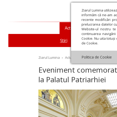
Ziarul Lumina utilizea
informăm că ne-am actu
recente modificări pr
prelucrarea datelor cu
Actualitate religioasă
T
Website-ul nostru te 
continuarea navigării 
Cookie. Nu uita totuși 
Știri
Mesaje și cuvântări
de Cookie.
Politica de Cookie
Ziarul Lumina
›
Actualitate religioasă
›
Știri
›
Ev
Eveniment comemorati
la Palatul Patriarhiei
st
Septembrie
Octombrie
Noiembrie
Decembrie
Ianuar