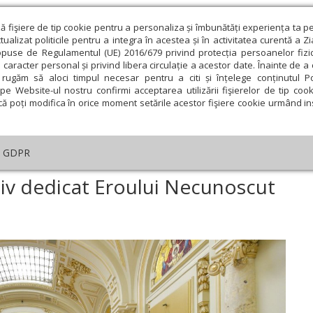
ză fişiere de tip cookie pentru a personaliza și îmbunătăți experiența ta p
alizat politicile pentru a integra în acestea și în activitatea curentă a Z
opuse de Regulamentul (UE) 2016/679 privind protecția persoanelor fizi
 caracter personal și privind libera circulație a acestor date. Înainte de 
eologie și spiritualitate
Educaţie și Cultură
Societate
rugăm să aloci timpul necesar pentru a citi și înțelege conținutul Pol
pe Website-ul nostru confirmi acceptarea utilizării fişierelor de tip cook
că poți modifica în orice moment setările acestor fişiere cookie urmând ins
An omagial
Comunicate de presă
Documentar
GDPR
eniment comemorativ dedicat Eroului Necunoscut la Palatul Patriarhiei
v dedicat Eroului Necunoscut
ie
Februarie
Martie
Aprilie
Mai
Iunie