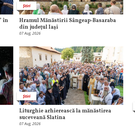
Știri
 în
Hramul Mănăstirii Sângeap‑Basaraba
din judeţul Iaşi
07 Aug, 2026
Știri
Liturghie arhierească la mănăstirea
suceveană Slatina
07 Aug, 2026