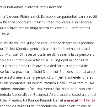
ralei Patriarhale a intonat Imnul României.
inte Varlaam Ploieșteanul, Episcop-vicar patriarhal, care a rostit
 Biserica socotește un lucru firesc implicarea ei în cinstirea
na a cultivat recunoștința pentru cei care s-au jertfit pentru
acesteia.
mai multe volume științifice care vorbesc despre rolul preoților
imul Război Mondial, pentru că astăzi sărbătorim centenarul
zboi Mondial. Din aceste lucrări ne dăm seama la ce pericole s-
ldații sub focuri de artilerie și i-au îngropat în condiții de
uit o zi de pomenire festivă. S-a dedicat o zi națională de
se face la praznicul Înălțării Domnului. S-a considerat că acești
ea acestui neam, dar și pentru că prin jertfă sufletele lor s-au
alurile Preafericitului Părinte Patriarh Daniel, de la care nu s-a
ii Ortodoxe Române, a fost realizarea celui mai măreț monument
tedrala Națională din București. Altarul acestei catedrale a fost
tului, Preafericitul Părinte Patriarh Daniel
a așezat în Sfânta
începând cu Războiul de Independență, Războaiele balcanice,