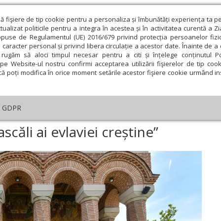
ză fişiere de tip cookie pentru a personaliza și îmbunătăți experiența ta p
alizat politicile pentru a integra în acestea și în activitatea curentă a Z
opuse de Regulamentul (UE) 2016/679 privind protecția persoanelor fizi
 caracter personal și privind libera circulație a acestor date. Înainte de 
eologie și spiritualitate
Educaţie și Cultură
Societate
rugăm să aloci timpul necesar pentru a citi și înțelege conținutul Pol
pe Website-ul nostru confirmi acceptarea utilizării fişierelor de tip cook
că poți modifica în orice moment setările acestor fişiere cookie urmând ins
An omagial
Comunicate de presă
Documentar
GDPR
emeile mironosițe, dascăli ai evlaviei creștine”
căli ai evlaviei creștine”
ie
Februarie
Martie
Aprilie
Mai
Iunie