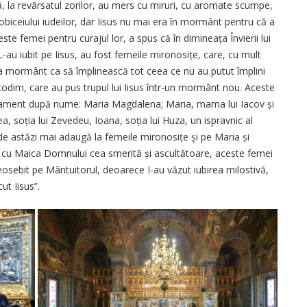
ață, la revărsatul zorilor, au mers cu miruri, cu aromate scumpe,
obiceiului iudeilor, dar Iisus nu mai era în mormânt pentru că a
ste femei pentru curajul lor, a spus că în dimineața Învierii lui
-au iubit pe Iisus, au fost femeile mironosițe, care, cu mult
 la mormânt ca să împlinească tot ceea ce nu au putut împlini
icodim, care au pus trupul lui Iisus într-un mormânt nou. Aceste
ament după nume: Maria Mag­dalena; Maria, mama lui Iacov și
ea, soția lui Zevedeu, Ioana, soția lui Huza, un ispravnic al
i de astăzi mai adaugă la femeile mironosițe și pe Maria și
ă cu Maica Domnului cea smerită și ascultătoare, aceste femei
eosebit pe Mântuitorul, deoarece I-au văzut iubirea milostivă,
ut Iisus”.