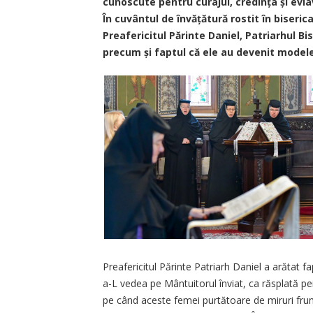
cunoscute pentru curajul, credința și evl
În cuvântul de învățătură rostit în biseri
Preafericitul Părinte Daniel, Patriarhul Bi
precum și faptul că ele au devenit model
Preafericitul Părinte Patriarh Daniel a arătat f
a-L vedea pe Mântuitorul înviat, ca răsplată pen
pe când aceste femei purtătoare de miruri fru