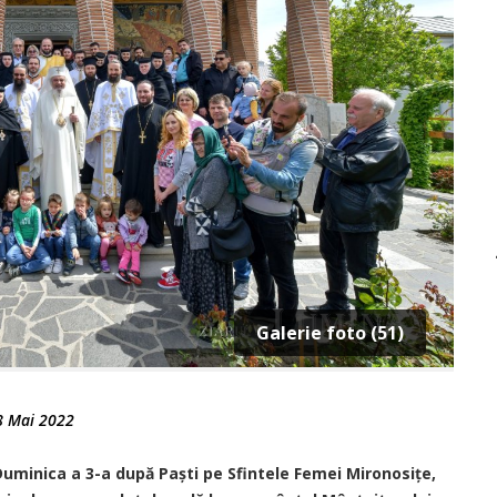
Galerie foto (51)
8 Mai 2022
uminica a 3-a după Paști pe Sfintele Femei Miro­no­sițe,