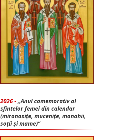
2026 -
„Anul comemorativ al
sfintelor femei din calendar
(mironosițe, mu­cenițe, monahii,
soții și mame)”