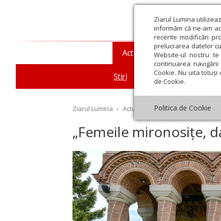
Ziarul Lumina utilizea
informăm că ne-am actu
recente modificări pr
prelucrarea datelor cu
Actualitate religioasă
T
Website-ul nostru te 
continuarea navigării 
Cookie. Nu uita totuși 
Știri
Mesaje și cuvântări
de Cookie.
Politica de Cookie
Ziarul Lumina
›
Actualitate religioasă
›
Știri
›
„F
„Femeile mironosițe, das
st
Septembrie
Octombrie
Noiembrie
Decembrie
Ianuar