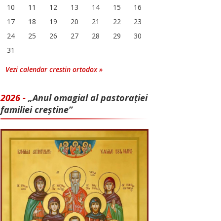
10
11
12
13
14
15
16
17
18
19
20
21
22
23
24
25
26
27
28
29
30
31
Vezi calendar crestin ortodox »
2026 -
„Anul omagial al pastorației
familiei creștine”