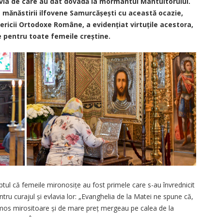
avia de care au dat dovadă la mormântul Mântuitorului.
ca mănăstirii ilfovene Samurcășești cu această ocazie,
sericii Ortodoxe Române, a evidențiat virtuțile acestora,
e pentru toate femeile creștine.
aptul că femeile miro­nosițe au fost primele care s-au învrednicit
tru curajul și evlavia lor: „Evanghelia de la Matei ne spune că,
mos mirositoare și de mare preț mergeau pe calea de la