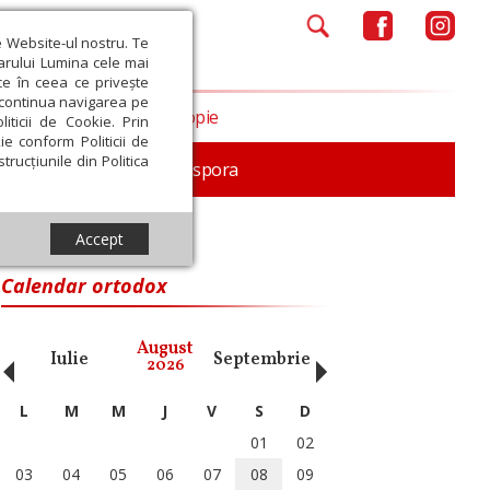
e Website-ul nostru. Te
iarului Lumina cele mai
ce în ceea ce privește
a continua navigarea pe
Opinii
Filantropie
iticii de Cookie. Prin
ie conform Politicii de
trucțiunile din Politica
In memoriam
Diaspora
Accept
Calendar ortodox
‹
›
August
Iulie
Septembrie
Octombrie
Noiembri
2026
L
M
M
J
V
S
D
01
02
03
04
05
06
07
08
09