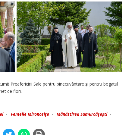
umit Preafericirii Sale pentru binecuvântare și pentru bogatul
et de flori.
el
-
Femeile Mironosiţe
-
Mănăstirea Samurcăşeşti
-