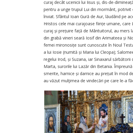
curaj decât ucenicii lui Iisus și, dis-de-dimine
pentru a unge trupul Lui din mormânt, potrivit 
înviat. Sfântul Ioan Gură de Aur, lăudând pe ace
Hristos cele mai curajoase ființe umane, care L
curaj și prețuire față de Mântuitorul, au mers
din grabă vineri seară Iosif din Arimateea și N
femei mironosițe sunt cunoscute în Noul Test
a lui Iosie (numită și Maria lui Cleopa); Salome
regelui Irod, și Suzana, iar Sinaxarul sărbători
Marta, surorile lui Lazăr din Betania. Împreun
smerite, harnice și darnice au prețuit în mod d
au văzut mulţimea de vindecări pe care le-a făc