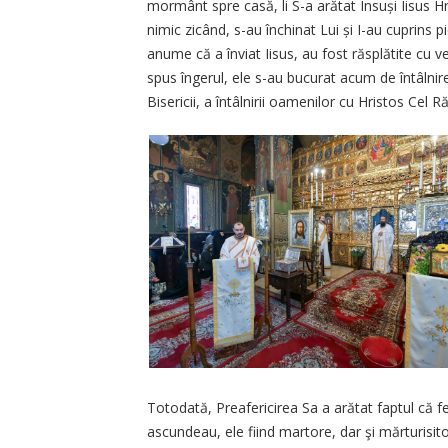
mormânt spre casă, li S-a arătat Însuși Iisus Hris
nimic zicând, s-au închinat Lui și I-au cuprins 
anume că a înviat Iisus, au fost răsplătite cu 
spus îngerul, ele s-au bucurat acum de întâlnir
Bisericii, a întâlnirii oamenilor cu Hristos Cel Ră
Totodată, Preafericirea Sa a arătat faptul că 
ascundeau, ele fiind martore, dar şi mărturisito