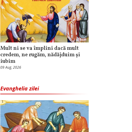
Mult ni se va împlini dacă mult
credem, ne rugăm, nădăjduim și
iubim
09 Aug, 2026
Evanghelia zilei