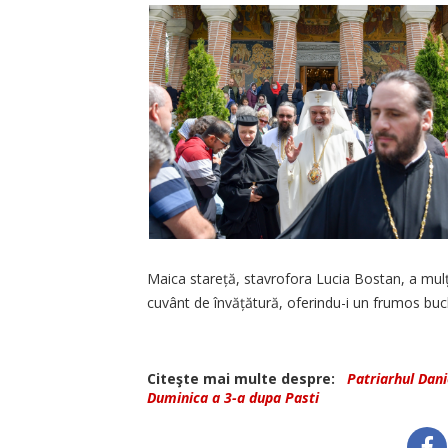
Maica stareță, stavrofora Lucia Bostan, a mulț
cuvânt de învățătură, oferindu-i un frumos buch
Citeşte mai multe despre:
Patriarhul Dani
Duminica a 3-a dupa Pasti