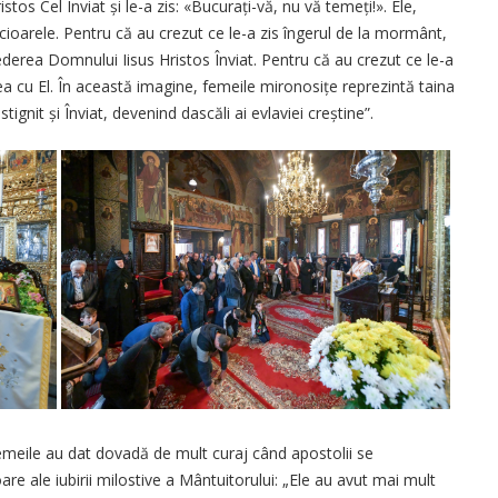
tos Cel Înviat și le-a zis: «Bucu­rați-vă, nu vă temeți!». Ele,
picioarele. Pentru că au crezut ce le-a zis îngerul de la mormânt,
vederea Domnului Iisus Hristos Înviat. Pentru că au crezut ce le-a
ea cu El. În această imagine, femeile mironosițe reprezintă taina
stignit și Înviat, devenind dascăli ai evlaviei creștine”.
femeile au dat dovadă de mult curaj când apostolii se
are ale iubirii milostive a Mântuitorului: „Ele au avut mai mult