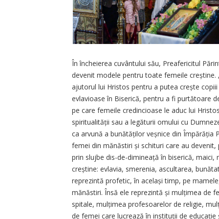
În încheierea cuvântului său, Preafericitul Pări
devenit modele pentru toate femeile creștine. 
ajutorul lui Hristos pentru a putea crește copiii 
evlavioase în Biserică, pentru a fi purtătoare d
pe care femeile credincioase le aduc lui Hristos,
spiritualității sau a legăturii omului cu Dumnez
ca arvună a bunătăților veșnice din Împărăția P
femei din mănăstiri și schituri care au devenit, 
prin slujbe dis-de-dimineață în biserică, maici, 
creștine: evlavia, smerenia, ascultarea, bunăta
reprezintă profetic, în același timp, pe mamele, s
mănăstiri. Însă ele reprezintă și mulțimea de f
spitale, mulți­mea profesoarelor de religie, mu
de femei care lucrează în instituții de educație 