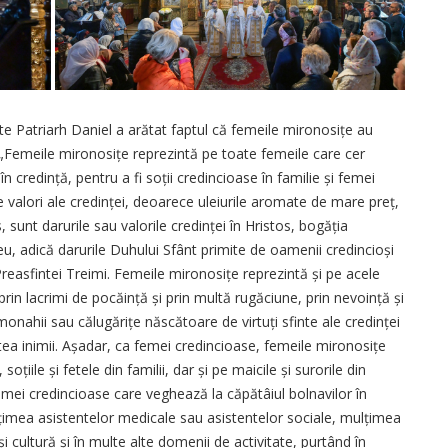
nte Patriarh Daniel a arătat faptul că femeile mironosițe au
„Femeile mironosițe reprezintă pe toate femeile care cer
în credință, pentru a fi soții credincioase în familie și femei
e valori ale credinței, deoarece uleiurile aromate de mare preț,
 sunt darurile sau valorile credinței în Hristos, bogăția
eu, adică darurile Duhului Sfânt primite de oamenii credincioși
reasfintei Treimi. Femeile mironosițe reprezintă și pe acele
prin lacrimi de pocăință și prin multă rugăciune, prin nevoință și
monahii sau călugărițe născătoare de virtuți sfinte ale credin­ței
tea inimii. Așa­dar, ca femei credincioase, femeile mironosițe
oțiile și fetele din familii, dar și pe maicile și surorile din
emei credincioase care veghează la căpătâiul bolnavilor în
l­țimea asistentelor medicale sau asistentelor sociale, mulțimea
și cultură și în multe alte domenii de activitate, purtând în