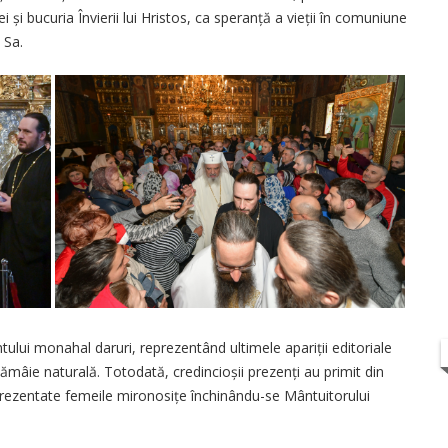
ei și bucuria Învierii lui Hristos, ca speranță a vieții în comuniune
 Sa.
ului monahal daruri, reprezentând ultimele apa­riții editoriale
 tămâie naturală. Totodată, credin­cioșii prezenți au primit din
reprezentate femeile mirono­sițe închinându-se Mântuitorului