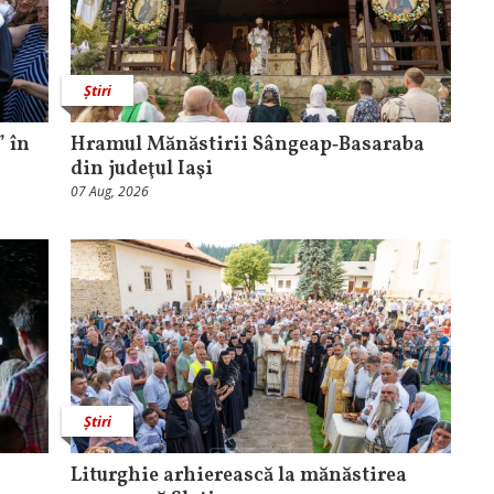
Știri
 în
Hramul Mănăstirii Sângeap‑Basaraba
din judeţul Iaşi
07 Aug, 2026
Știri
Liturghie arhierească la mănăstirea