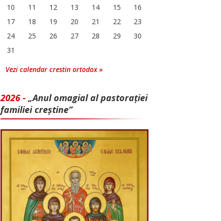
10
11
12
13
14
15
16
17
18
19
20
21
22
23
24
25
26
27
28
29
30
31
Vezi calendar crestin ortodox »
2026 -
„Anul omagial al pastorației
familiei creștine”