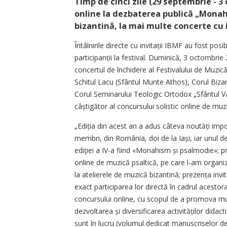
Timp de cinci zile (29 septembrie - 3
online la dezbaterea publică „Monah
bizantină, la mai multe concerte cu i
Întâlnirile directe cu invitații IBMF au fost posib
participanții la festival. Duminică, 3 octombrie 
concertul de închidere al Festivalului de Muzică 
Schitul Lacu (Sfântul Munte Athos), Corul Biz
Corul Seminarului Teologic Ortodox „Sfântul Va
câștigător al concursului solistic online de muz
„Ediția din acest an a adus câteva noutăți impor
membri, din România, doi de la Iași, iar unul 
ediţiei a IV-a f­iind «Monahism și psalmodie»; pr
online de muzică psaltică, pe care l-am organiz
la atelierele de muzică bizantină; prezența inv
exact participarea lor directă în cadrul acestor
concursului online, cu scopul de a promova muz
dezvoltarea și diversificarea activită­ților dida
sunt în lucru (volumul dedicat manuscriselor d