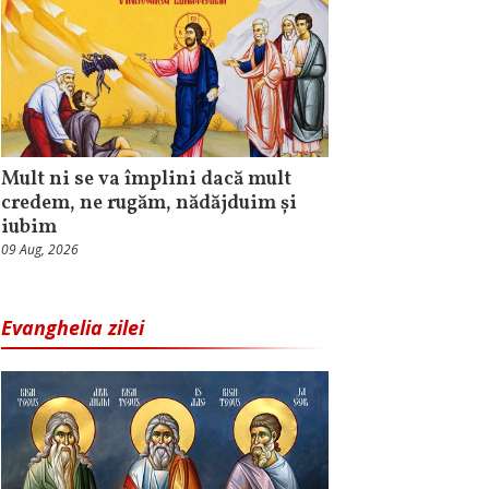
Mult ni se va împlini dacă mult
credem, ne rugăm, nădăjduim și
iubim
09 Aug, 2026
Evanghelia zilei