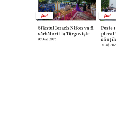
Știri
Știri
Sfântul Ierarh Nifon va fi
Peste 
sărbătorit la Târgoviște
plecat 
sfinți
03 Aug, 2026
31 Iul, 20