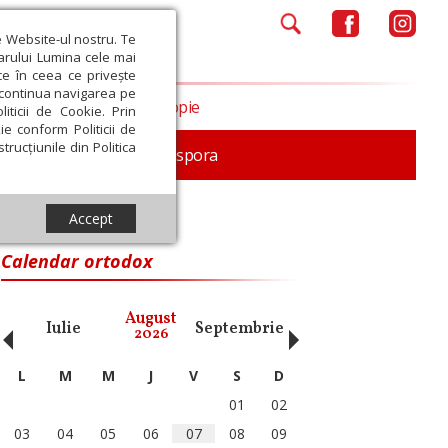
e Website-ul nostru. Te
iarului Lumina cele mai
ce în ceea ce privește
a continua navigarea pe
Opinii
Filantropie
iticii de Cookie. Prin
ie conform Politicii de
trucțiunile din Politica
In memoriam
Diaspora
Accept
Calendar ortodox
‹
›
August
Iulie
Septembrie
Octombrie
Noiembri
2026
L
M
M
J
V
S
D
01
02
03
04
05
06
07
08
09