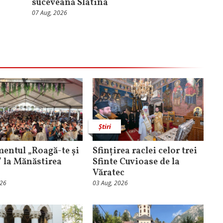
suceveană Slatina
07 Aug, 2026
Știri
entul „Roagă-te și
Sfințirea raclei celor trei
” la Mănăstirea
Sfinte Cuvioase de la
Văratec
026
03 Aug, 2026