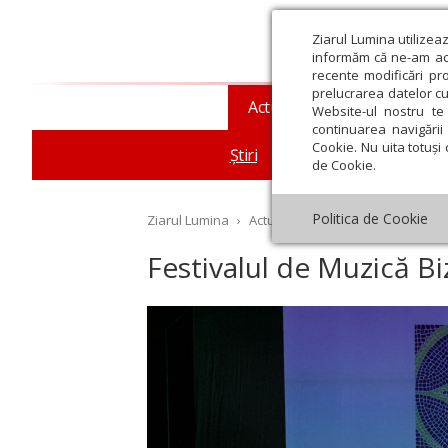
Ziarul Lumina utilizea
informăm că ne-am actu
recente modificări pr
prelucrarea datelor cu
Actualitate religioasă
T
Website-ul nostru te 
continuarea navigării 
Cookie. Nu uita totuși 
Știri
Mesaje și cuvântări
de Cookie.
Politica de Cookie
Ziarul Lumina
›
Actualitate religioasă
›
Știri
›
Fe
Festivalul de Muzică Biz
st
Septembrie
Octombrie
Noiembrie
Decembrie
Ianuar