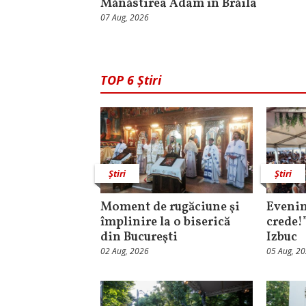
Mănăstirea Adam în Brăila
07 Aug, 2026
TOP 6 Știri
Știri
Știri
Moment de rugăciune şi
Evenim
împlinire la o biserică
crede!
din Bucureşti
Izbuc
02 Aug, 2026
05 Aug, 2