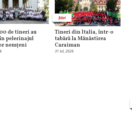
Știri
100 de tineri au
Tineri din Italia, într-o
în pelerinajul
tabără la Mănăstirea
lor nemțeni
Caraiman
26
31 Iul, 2026