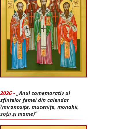
2026 -
„Anul comemorativ al
sfintelor femei din calendar
(mironosițe, mu­cenițe, monahii,
soții și mame)”