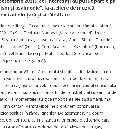
 octombrie 2021), cei interesați au putut participa
ism și psalmodie”, la ateliere de muzică
nvitați din țară și străinătate.
ile doar liturgic, în cadrul slujbelor la care au cântat la strană
2021, în Sala Teatrului Național „Vasile Alecsandri” din Iași,
Bizantină de la Iași a avut ca invitați Corul „Sfântul Dimitrie”-
antin „Tropos” (Grecia), Corul Academic „Byzantion” (România),
sile cel Mare”-Iași și pe Matei-Teodor Doroșincă - solist
ică psaltică (categoria A).
tante: îmbogățirea Comitetului științific al festivalului cu noi
de la București; introducerea conceptului de dezbatere, tema
ezența câști­gă­torilor celor două secțiuni din cadrul concursului
at pe parcursul anului; concertul demonstrativ al cursanților de
itaților la momentele liturgice importante ale săptămânii, mai
a, prin cântări. Pentru viitor, ne propunem continuarea
ica psaltică în rândul tinerilor. De asemenea, ne dorim
ctice. Concomitent cu finalizarea unor proiecte editoriale care
e la Grottaferrata, coordonat de prof. Alexander Lingas,