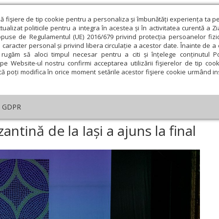
ză fişiere de tip cookie pentru a personaliza și îmbunătăți experiența ta p
alizat politicile pentru a integra în acestea și în activitatea curentă a Z
opuse de Regulamentul (UE) 2016/679 privind protecția persoanelor fizi
 caracter personal și privind libera circulație a acestor date. Înainte de 
eologie și spiritualitate
Educaţie și Cultură
Societate
rugăm să aloci timpul necesar pentru a citi și înțelege conținutul Pol
pe Website-ul nostru confirmi acceptarea utilizării fişierelor de tip cook
că poți modifica în orice moment setările acestor fişiere cookie urmând ins
An omagial
Comunicate de presă
Documentar
GDPR
stivalul de Muzică Bizantină de la Iași a ajuns la final
antină de la Iași a ajuns la final
ie
Februarie
Martie
Aprilie
Mai
Iunie