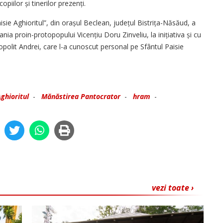
opiilor și tinerilor prezenți.
ie Aghioritul”, din orașul Beclean, județul Bistrița-Năsăud, a
dania proin-protopopului Vicențiu Doru Zinveliu, la inițiativa și cu
opolit Andrei, care l-a cunoscut personal pe Sfântul Paisie
Aghioritul
-
Mănăstirea Pantocrator
-
hram
-
vezi toate ›