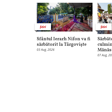
Știri
Știri
Sfântul Ierarh Nifon va fi
Sărbăt
sărbătorit la Târgoviște
culmin
Mănăst
03 Aug, 2026
07 Aug, 2