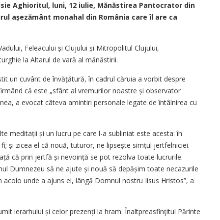
ie Aghioritul, luni, 12 iulie, Mănăstirea Pantocrator din
gurul așezământ monahal din România care îl are ca
dului, Feleacului și Clujului și Mitropolitul Clujului,
urghie la Altarul de vară al mănăstirii.
stit un cuvânt de învățătură, în cadrul căruia a vorbit despre
 afirmând că este „sfânt al vremurilor noastre și observator
nea, a evocat câteva amintiri personale legate de întâlnirea cu
te meditații și un lucru pe care l-a subliniat este acesta: în
; și zicea el că nouă, tuturor, ne lipsește simțul jertfelniciei.
ață că prin jertfă și nevoință se pot rezolva toate lucrurile.
, Bunul Dumnezeu să ne ajute și nouă să depășim toate necazurile
em acolo unde a ajuns el, lângă Domnul nostru Iisus Hristos”, a
it ierarhului și celor prezenți la hram. Înaltprea­sfinţitul Părinte