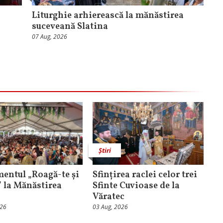
Liturghie arhierească la mănăstirea
suceveană Slatina
07 Aug, 2026
Știri
entul „Roagă-te și
Sfințirea raclei celor trei
” la Mănăstirea
Sfinte Cuvioase de la
Văratec
026
03 Aug, 2026