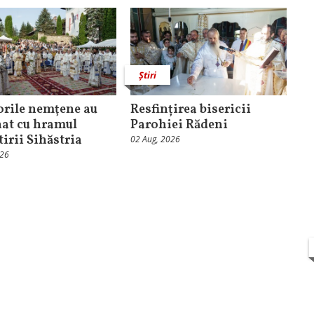
Știri
orile nemţene au
Resfințirea bisericii
at cu hramul
Parohiei Rădeni
irii Sihăstria
02 Aug, 2026
026