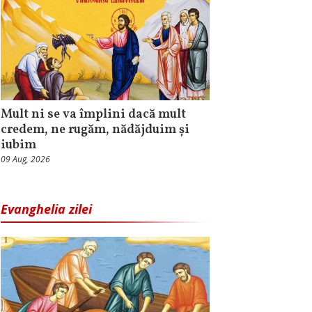
Mult ni se va împlini dacă mult
credem, ne rugăm, nădăjduim și
iubim
09 Aug, 2026
Evanghelia zilei