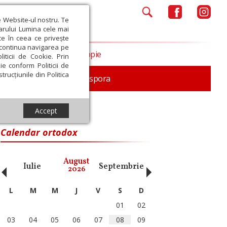
e Website-ul nostru. Te
iarului Lumina cele mai
ce în ceea ce privește
a continua navigarea pe
Opinii
Filantropie
iticii de Cookie. Prin
ie conform Politicii de
trucțiunile din Politica
In memoriam
Diaspora
Accept
Calendar ortodox
‹
›
August
Iulie
Septembrie
Octombrie
Noiembri
2026
L
M
M
J
V
S
D
01
02
03
04
05
06
07
08
09