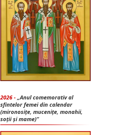
2026 -
„Anul comemorativ al
sfintelor femei din calendar
(mironosițe, mu­cenițe, monahii,
soții și mame)”