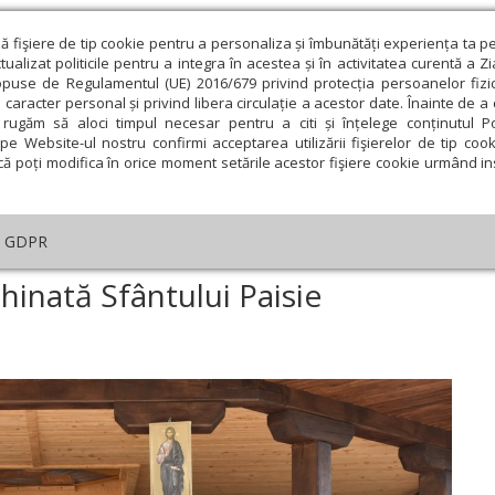
ză fişiere de tip cookie pentru a personaliza și îmbunătăți experiența ta p
alizat politicile pentru a integra în acestea și în activitatea curentă a Z
opuse de Regulamentul (UE) 2016/679 privind protecția persoanelor fizi
 caracter personal și privind libera circulație a acestor date. Înainte de 
eologie și spiritualitate
Educaţie și Cultură
Societate
rugăm să aloci timpul necesar pentru a citi și înțelege conținutul Pol
pe Website-ul nostru confirmi acceptarea utilizării fişierelor de tip cook
că poți modifica în orice moment setările acestor fişiere cookie urmând ins
An omagial
Comunicate de presă
Documentar
GDPR
am la mănăstirea închinată Sfântului Paisie Aghioritul
hinată Sfântului Paisie
ie
Februarie
Martie
Aprilie
Mai
Iunie