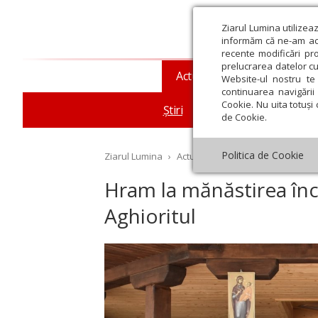
Ziarul Lumina utilizea
informăm că ne-am actu
recente modificări pr
prelucrarea datelor cu
Actualitate religioasă
T
Website-ul nostru te 
continuarea navigării 
Cookie. Nu uita totuși 
Știri
Mesaje și cuvântări
de Cookie.
Politica de Cookie
Ziarul Lumina
›
Actualitate religioasă
›
Știri
›
Hr
Hram la mănăstirea înc
Aghioritul
st
Septembrie
Octombrie
Noiembrie
Decembrie
Ianuar