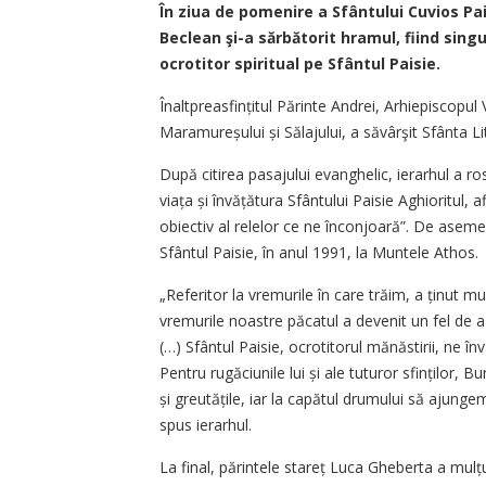
În ziua de pomenire a Sfântului Cuvios Pais
Beclean şi-a sărbătorit hramul, fiind sin
ocrotitor spiritual pe Sfântul Paisie.
Înaltpreasfințitul Părinte Andrei, Arhiepiscopul Va
Maramureșului și Sălajului, a săvârşit Sfânta Lit
După citirea pasajului evanghelic, ierarhul a ro
viața și învățătura Sfântului Paisie Aghioritul,
obiectiv al relelor ce ne înconjoară”. De aseme
Sfântul Paisie, în anul 1991, la Muntele Athos.
„Referitor la vremurile în care trăim, a ținut mul
vremurile noastre păcatul a devenit un fel de a fi
(…) Sfântul Paisie, ocrotitorul mănăstirii, ne înv
Pentru rugăciunile lui și ale tuturor sfinților
și greutățile, iar la capătul drumului să ajung
spus ierarhul.
La final, părintele stareț Luca Gheberta a mulțu­m