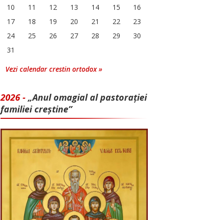
10
11
12
13
14
15
16
17
18
19
20
21
22
23
24
25
26
27
28
29
30
31
Vezi calendar crestin ortodox »
2026 -
„Anul omagial al pastorației
familiei creștine”