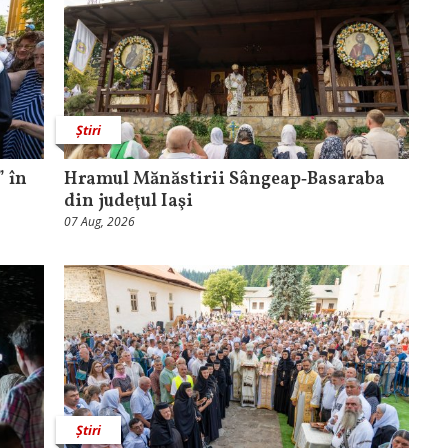
Știri
 în
Hramul Mănăstirii Sângeap‑Basaraba
din judeţul Iaşi
07 Aug, 2026
Știri