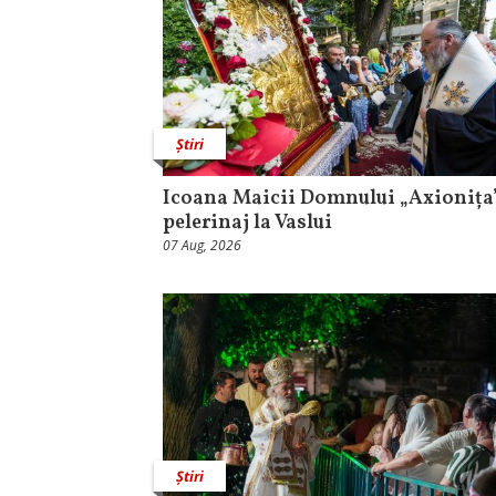
Știri
Icoana Maicii Domnului „Axionița”
pelerinaj la Vaslui
07 Aug, 2026
Știri