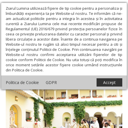
Ziarul Lumina utilizează fişiere de tip cookie pentru a personaliza și
îmbunătăți experiența ta pe Website-ul nostru. Te informăm că ne-
am actualizat politicile pentru a integra în acestea și în activitatea
curentă a Ziarului Lumina cele mai recente modificări propuse de
Regulamentul (UE) 2016/679 privind protecția persoanelor fizice în
ceea ce privește prelucrarea datelor cu caracter personal și privind
libera circulație a acestor date. Înainte de a continua navigarea pe
Website-ul nostru te rugăm să aloci timpul necesar pentru a citi și
Ziarul Lumina
›
Actualitate religioasă
›
Știri
›
Hramul Altarului de
înțelege conținutul Politicii de Cookie. Prin continuarea navigării pe
vară al Reşedinţei Patriarhale
Website-ul nostru confirmi acceptarea utilizării fişierelor de tip
cookie conform Politicii de Cookie. Nu uita totuși că poți modifica în
Hramul Altarului de vară al Reşedinţei
orice moment setările acestor fişiere cookie urmând instrucțiunile
din Politica de Cookie.
Patriarhale
Politica de Cookie
GDPR
Accept