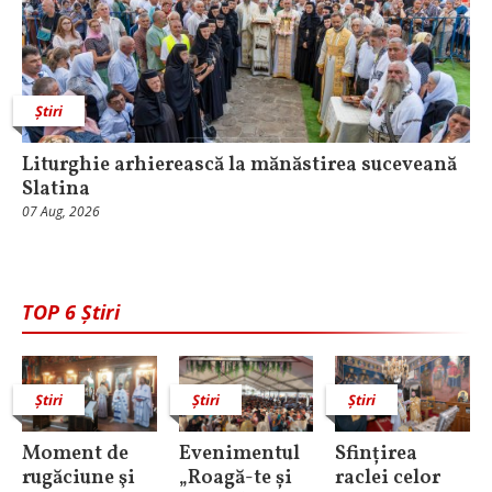
Știri
Liturghie arhierească la mănăstirea suceveană
Slatina
07 Aug, 2026
TOP 6 Știri
Știri
Știri
Știri
Moment de
Evenimentul
Sfințirea
rugăciune şi
„Roagă-te și
raclei celor