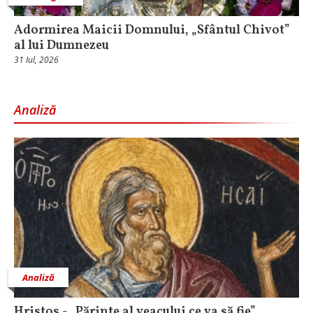
Adormirea Maicii Domnului, „Sfântul Chivot”
al lui Dumnezeu
31 Iul, 2026
Analiză
Analiză
Hristos - „Părinte al veacului ce va să fie”