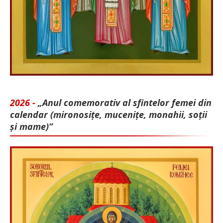
2026 -
„Anul comemorativ al sfintelor femei din
calendar (mironosițe, mu­cenițe, monahii, soții
și mame)”