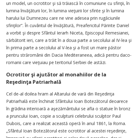
un model, un ocrotitor şi să trăiască în comuniune cu sfinţii, în
lumina învăţăturii lor, în lumina vieţuirii lor sfinte şi în lumina
harului lui Dumnezeu care ne vine adesea prin rugăciunile
sfinţilor”. În cuvântul de învăţătură, Preafericitul Părinte Daniel
a vorbit şi despre Sfântul Ierarh Niceta, Episcopul Remesianei,
sărbătorit ieri, care a trăit în a doua parte a secolului al IV-lea şi
în prima parte a secolului al V-lea şi a fost un mare păstor
pentru străromânii din Dacia Mediteraneea, adică pentru daco-
romanii care vieţuiau pe teritoriul Serbiei de astăzi.
Ocrotitor şi ajutător al monahiilor de la
Reşedinţa Patriarhală
Cel de-al doilea hram al Altarului de vară din Reşedinţa
Patriarhală este închinat Sfântului Ioan Botezătorul deoarece
în grădina interioară a aşezământului se afla o statuie în bronz
a pruncului Ioan, copie a sculpturii celebrului sculptor Paul
Dubois, care a realizat această operă în anul 1861, la Roma.
„Sfântul Ioan Botezătorul este ocrotitor al acestei reşedinţe,