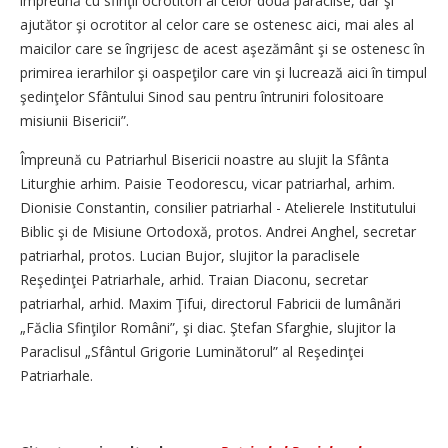
împreună cu sfinţii ocrotitori ai celor două paraclise, dar şi
ajutător şi ocrotitor al celor care se ostenesc aici, mai ales al
maicilor care se îngrijesc de acest aşezământ şi se ostenesc în
primirea ierarhilor şi oaspeţilor care vin şi lucrează aici în timpul
şedinţelor Sfântului Sinod sau pentru întruniri folositoare
misiunii Bisericii”.
Împreună cu Patriarhul Bisericii noastre au slujit la Sfânta
Liturghie arhim. Paisie Teodorescu, vicar patriarhal, arhim.
Dionisie Constantin, consilier patriarhal - Atelierele Institutului
Biblic şi de Misiune Ortodoxă, protos. Andrei Anghel, secretar
patriarhal, protos. Lucian Bujor, slujitor la paraclisele
Reşedinţei Patriarhale, arhid. Traian Diaconu, secretar
patriarhal, arhid. Maxim Ţifui, directorul Fabricii de lumânări
„Făclia Sfinţilor Români”, şi diac. Ştefan Sfarghie, slujitor la
Paraclisul „Sfântul Grigorie Luminătorul” al Reşedinţei
Patriarhale.