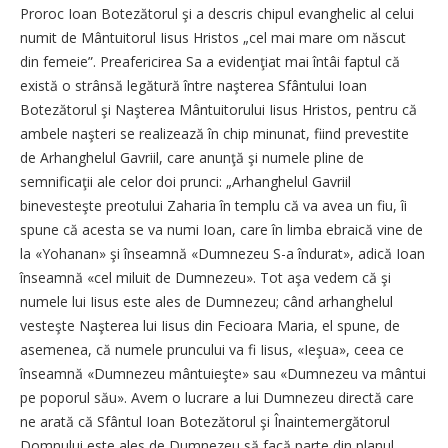
Proroc Ioan Botezătorul şi a descris chipul evanghelic al celui
numit de Mântuitorul Iisus Hristos „cel mai mare om născut
din femeie”. Preafericirea Sa a evidenţiat mai întâi faptul că
există o strânsă legătură între naşterea Sfântului Ioan
Botezătorul şi Naşterea Mântuitorului Iisus Hristos, pentru că
ambele naşteri se realizează în chip minunat, fiind prevestite
de Arhanghelul Gavriil, care anunţă şi numele pline de
semnificaţii ale celor doi prunci: „Arhanghelul Gavriil
binevesteşte preotului Zaharia în templu că va avea un fiu, îi
spune că acesta se va numi Ioan, care în limba ebraică vine de
la «Yohanan» şi înseamnă «Dumnezeu S-a îndurat», adică Ioan
înseamnă «cel miluit de Dumnezeu». Tot aşa vedem că şi
numele lui Iisus este ales de Dumnezeu; când arhanghelul
vesteşte Naşterea lui Iisus din Fecioara Maria, el spune, de
asemenea, că numele pruncului va fi Iisus, «Ieşua», ceea ce
înseamnă «Dumnezeu mântuieşte» sau «Dumnezeu va mântui
pe poporul său». Avem o lucrare a lui Dumnezeu directă care
ne arată că Sfântul Ioan Botezătorul şi Înaintemergătorul
Domnului este ales de Dumnezeu să facă parte din planul