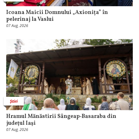
Icoana Maicii Domnului „Axionița” în
pelerinaj la Vaslui
07 Aug, 2026
Știri
Hramul Mănăstirii Sângeap‑Basaraba din
judeţul Iaşi
07 Aug, 2026