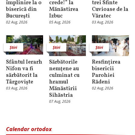
împlinire la o
crede!” la
trei Sfinte
biserică din
Mănăstirea
Cuvioase de la
Bucureşti
Izbuc
Văratec
02 Aug, 2026
05 Aug, 2026
03 Aug, 2026
Știri
Știri
Știri
Sfântul Ierarh
Sărbătorile
Resfințirea
Nifon va fi
nemţene au
bisericii
sărbătorit la
culminat cu
Parohiei
Târgoviște
hramul
Rădeni
Mănăstirii
03 Aug, 2026
02 Aug, 2026
Sihăstria
07 Aug, 2026
Calendar ortodox