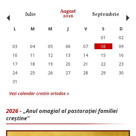
‹
›
August
Iulie
Septembrie
O
2026
L
M
M
J
V
S
D
01
02
03
04
05
06
07
08
09
10
11
12
13
14
15
16
17
18
19
20
21
22
23
24
25
26
27
28
29
30
31
Vezi calendar crestin ortodox »
2026 -
„Anul omagial al pastorației familiei
creștine”