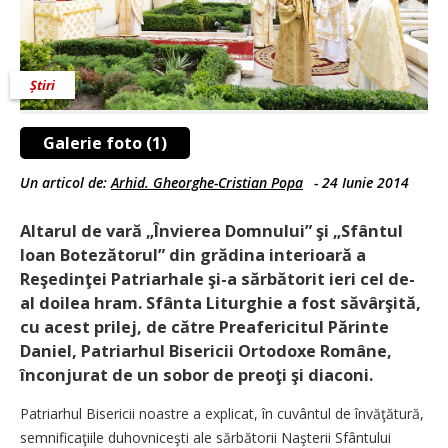
Știri
Galerie foto (1)
Un articol de:
Arhid. Gheorghe-Cristian Popa
-
24 Iunie 2014
Altarul de vară „Învierea Domnului” şi „Sfântul
Ioan Botezătorul” din grădina interioară a
Reşedinţei Patriarhale şi-a sărbătorit ieri cel de-
al doilea hram. Sfânta Liturghie a fost săvârşită,
cu acest prilej, de către Preafericitul Părinte
Daniel, Patriarhul Bisericii Ortodoxe Române,
înconjurat de un sobor de preoţi şi diaconi.
Patriarhul Bisericii noastre a explicat, în cuvântul de învăţătură,
semnificaţiile duhovniceşti ale sărbătorii Naşterii Sfântului