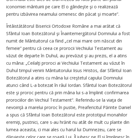
iconomiei mântuirii pe care El o gândeşte şi o realizează
pentru izbăvirea neamului omenesc din păcat şi moarte”.
Întâistătătorul Bisericii Ortodoxe Române a mai arătat că
Sfântul Ioan Botezătorul şi Înaintemergătorul Domnului a fost
numit de Mântuitorul ca fiind „cel mai mare om născut din
femeie” pentru că ceea ce prorocii Vechiului Testament au
văzut de departe în Duhul, au prevăzut şi au prezis, el a atins
cu mâna: „Ceilalţi proroci ai Vechiului Testament au văzut în
Duhul timpul venirii Mântuitorului Iisus Hristos, dar Sfântul Ioan
Botezătorul a atins cu mâna lui creştetul capului Domnului
atunci când L-a botezat în râul Iordan. Sfântul Ioan Botezătorul
este şi proroc pentru că prin mâna lui s-a împlinit confirmarea
prorociilor din Vechiul Testament”. Referindu-se la viaţa de
nevoinţă a marelui proroc în pustie, Preafericitul Părinte Daniel
a spus că Sfântul Ioan Botezătorul este prototipul monahilor
eremiţi, pustnici, care s-au hrănit nu atât de mult cu plante din
lumea aceasta, ci mai ales cu harul lui Dumnezeu, care se
dăruieşte celor care se roagă Lui, Îl iubesc pe El şi împlinesc în