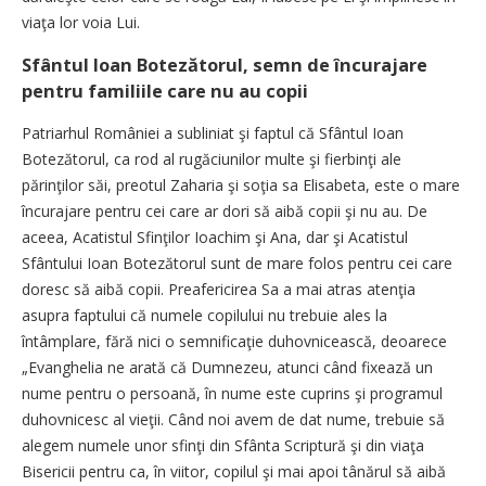
viaţa lor voia Lui.
Sfântul Ioan Botezătorul, semn de încurajare
pentru familiile care nu au copii
Patriarhul României a subliniat şi faptul că Sfântul Ioan
Botezătorul, ca rod al rugăciunilor multe şi fierbinţi ale
părinţilor săi, preotul Zaharia şi soţia sa Elisabeta, este o mare
încurajare pentru cei care ar dori să aibă copii şi nu au. De
aceea, Acatistul Sfinţilor Ioachim şi Ana, dar şi Acatistul
Sfântului Ioan Botezătorul sunt de mare folos pentru cei care
doresc să aibă copii. Preafericirea Sa a mai atras atenţia
asupra faptului că numele copilului nu trebuie ales la
întâmplare, fără nici o semnificaţie duhovnicească, deoarece
„Evanghelia ne arată că Dumnezeu, atunci când fixează un
nume pentru o persoană, în nume este cuprins şi programul
duhovnicesc al vieţii. Când noi avem de dat nume, trebuie să
alegem numele unor sfinţi din Sfânta Scriptură şi din viaţa
Bisericii pentru ca, în viitor, copilul şi mai apoi tânărul să aibă