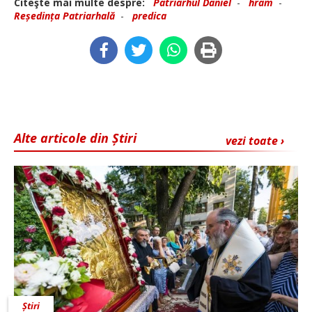
Citeşte mai multe despre:
Patriarhul Daniel
-
hram
-
Reședința Patriarhală
-
predica
Alte articole din Știri
vezi toate ›
Știri