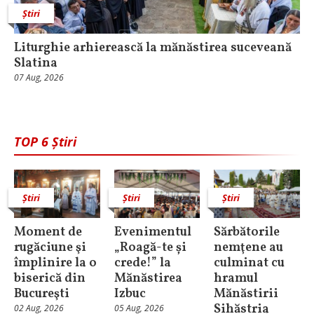
Știri
Liturghie arhierească la mănăstirea suceveană
Slatina
07 Aug, 2026
TOP 6 Știri
Știri
Știri
Știri
Moment de
Evenimentul
Sărbătorile
rugăciune şi
„Roagă-te și
nemţene au
împlinire la o
crede!” la
culminat cu
biserică din
Mănăstirea
hramul
Bucureşti
Izbuc
Mănăstirii
Sihăstria
02 Aug, 2026
05 Aug, 2026