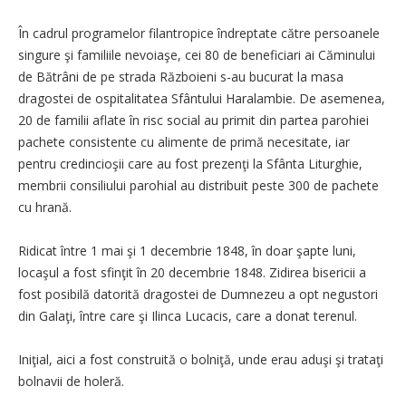
În cadrul programelor filantropice îndreptate către persoanele
singure şi familiile nevoiaşe, cei 80 de beneficiari ai Căminului
de Bătrâni de pe strada Războieni s-au bucurat la masa
dragostei de ospitalitatea Sfântului Haralambie. De asemenea,
20 de familii aflate în risc social au primit din partea parohiei
pachete consistente cu alimente de primă necesitate, iar
pentru credincioşii care au fost prezenţi la Sfânta Liturghie,
membrii consiliului parohial au distribuit peste 300 de pachete
cu hrană.
Ridicat între 1 mai şi 1 decembrie 1848, în doar şapte luni,
locaşul a fost sfinţit în 20 decembrie 1848. Zidirea bisericii a
fost posibilă datorită dragostei de Dumnezeu a opt negustori
din Galaţi, între care şi Ilinca Lucacis, care a donat terenul.
Iniţial, aici a fost construită o bolniţă, unde erau aduşi şi trataţi
bolnavii de holeră.