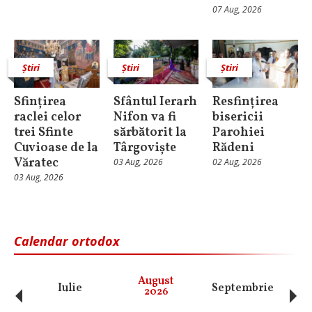
07 Aug, 2026
Știri
Știri
Știri
Sfințirea
Sfântul Ierarh
Resfințirea
raclei celor
Nifon va fi
bisericii
trei Sfinte
sărbătorit la
Parohiei
Cuvioase de la
Târgoviște
Rădeni
Văratec
03 Aug, 2026
02 Aug, 2026
03 Aug, 2026
Calendar ortodox
‹
›
August
Iulie
Septembrie
O
2026