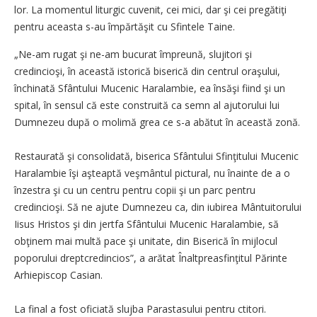
lor. La momentul liturgic cuvenit, cei mici, dar şi cei pregătiţi
pentru aceasta s-au împărtăşit cu Sfintele Taine.
„Ne-am rugat şi ne-am bucurat împreună, slujitori şi
credincioşi, în această istorică biserică din centrul oraşului,
închinată Sfântului Mucenic Haralambie, ea însăşi fiind şi un
spital, în sensul că este construită ca semn al ajutorului lui
Dumnezeu după o molimă grea ce s-a abătut în această zonă.
Restaurată şi consolidată, biserica Sfântului Sfinţitului ­Mucenic
Haralambie îşi aşteaptă veşmântul pictural, nu înainte de a o
înzestra şi cu un centru pentru copii şi un parc pentru
credincioşi. Să ne ajute Dumnezeu ca, din iubirea Mântuitorului
Iisus Hristos şi din jertfa Sfântului Mucenic Haralambie, să
obţinem mai multă pace şi unitate, din Biserică în mijlocul
poporului dreptcredincios”, a arătat Înaltpreasfinţitul Părinte
Arhiepiscop Casian.
La final a fost oficiată slujba Parastasului pentru ctitori.