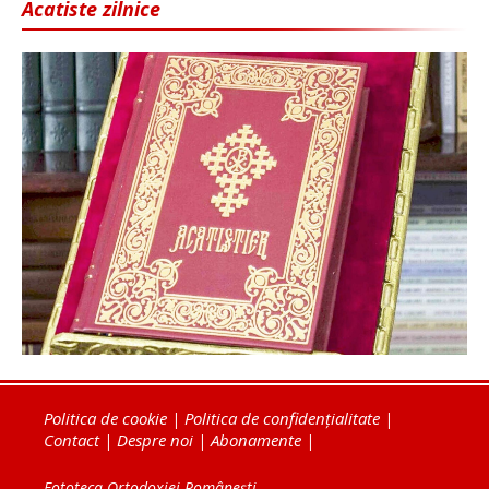
Acatiste zilnice
Politica de cookie
|
Politica de confidențialitate
|
Contact
|
Despre noi
|
Abonamente
|
Fototeca Ortodoxiei Românești