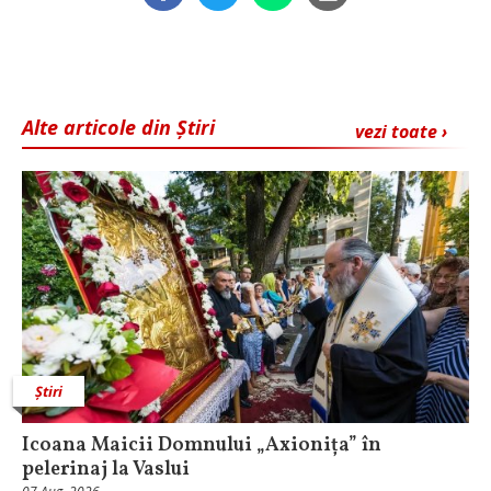
Alte articole din Știri
vezi toate ›
Știri
Icoana Maicii Domnului „Axionița” în
pelerinaj la Vaslui