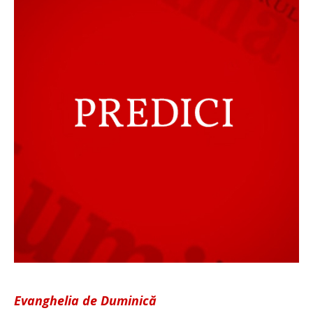
Evanghelia de Duminică