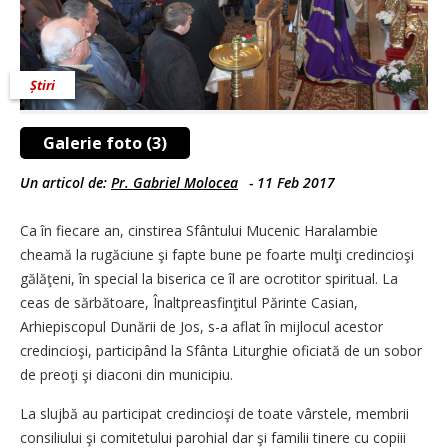
Știri
Galerie foto (3)
Un articol de:
Pr. Gabriel Molocea
-
11 Feb 2017
Ca în fiecare an, cinstirea Sfântului Mucenic Haralambie
cheamă la rugăciune şi fapte bune pe foarte mulţi credincioşi
gălăţeni, în special la biserica ce îl are ocrotitor spiritual. La
ceas de sărbătoare, Înaltpreasfinţitul Părinte Casian,
Arhiepiscopul Dunării de Jos, s-a aflat în mijlocul acestor
credincioşi, participând la Sfânta Liturghie oficiată de un sobor
de preoţi şi diaconi din municipiu.
La slujbă au participat credincioşi de toate vârstele, membrii
consiliului şi comitetului parohial dar şi familii tinere cu copiii