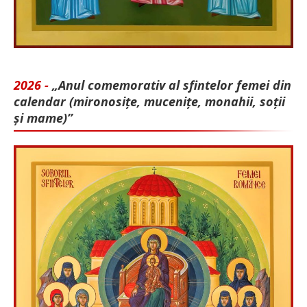
2026 -
„Anul comemorativ al sfintelor femei din
calendar (mironosițe, mu­cenițe, monahii, soții
și mame)”