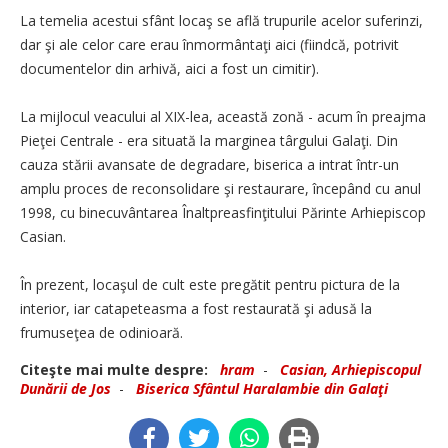
La temelia acestui sfânt locaş se află trupurile acelor suferinzi,
dar şi ale celor care erau înmormântaţi aici (fiindcă, potrivit
documentelor din arhivă, aici a fost un cimitir).
La mijlocul veacului al XIX-lea, această zonă - acum în preajma
Pieţei Centrale - era situată la marginea târgului Galaţi. Din
cauza stării avansate de degradare, biserica a intrat într-un
amplu proces de reconsolidare şi restaurare, începând cu anul
1998, cu binecuvântarea Înaltpreasfinţitului Părinte Arhiepiscop
Casian.
În prezent, locaşul de cult este pregătit pentru pictura de la
interior, iar catapeteasma a fost restaurată şi adusă la
frumuseţea de odinioară.
Citeşte mai multe despre:
hram
-
Casian, Arhiepiscopul
Dunării de Jos
-
Biserica Sfântul Haralambie din Galaţi