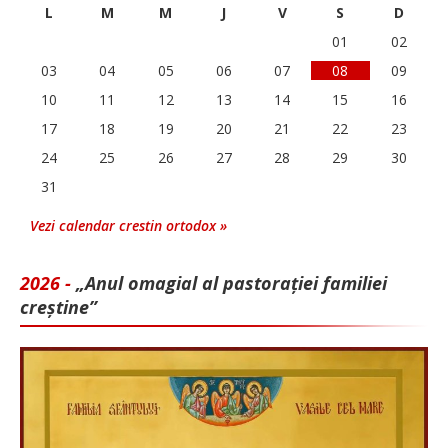
L
M
M
J
V
S
D
01
02
03
04
05
06
07
08
09
10
11
12
13
14
15
16
17
18
19
20
21
22
23
24
25
26
27
28
29
30
31
Vezi calendar crestin ortodox »
2026 -
„Anul omagial al pastorației familiei
creștine”