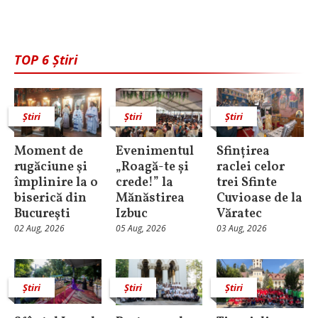
TOP 6 Știri
Știri
Știri
Știri
Moment de
Evenimentul
Sfințirea
rugăciune şi
„Roagă-te și
raclei celor
împlinire la o
crede!” la
trei Sfinte
biserică din
Mănăstirea
Cuvioase de la
Bucureşti
Izbuc
Văratec
02 Aug, 2026
05 Aug, 2026
03 Aug, 2026
Știri
Știri
Știri