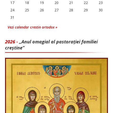
17
18
19
20
21
22
23
24
25
26
27
28
29
30
31
Vezi calendar crestin ortodox »
2026 -
„Anul omagial al pastorației familiei
creștine”