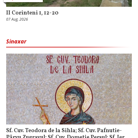
II Corinteni 1, 12-20
07 Aug, 2026
Sinaxar
Sf. Cuv. Teodora de la Sihla; Sf. Cuv. Pafnutie-
Pârvu Zugravul; Sf. Cuv. Dometie Persul; Sf. Ier.