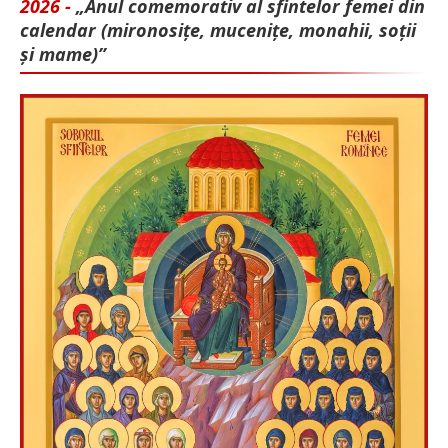
2026 -
„Anul comemorativ al sfintelor femei din
calendar (mironosițe, mu­cenițe, monahii, soții
și mame)”