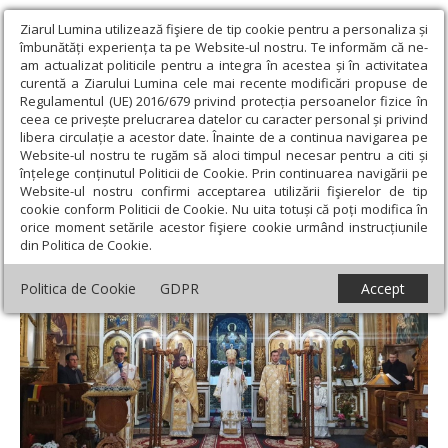
Ziarul Lumina utilizează fişiere de tip cookie pentru a personaliza și
îmbunătăți experiența ta pe Website-ul nostru. Te informăm că ne-
am actualizat politicile pentru a integra în acestea și în activitatea
curentă a Ziarului Lumina cele mai recente modificări propuse de
Regulamentul (UE) 2016/679 privind protecția persoanelor fizice în
ceea ce privește prelucrarea datelor cu caracter personal și privind
libera circulație a acestor date. Înainte de a continua navigarea pe
Website-ul nostru te rugăm să aloci timpul necesar pentru a citi și
Ziarul Lumina
›
Actualitate religioasă
›
Știri
›
Liturghie
înțelege conținutul Politicii de Cookie. Prin continuarea navigării pe
arhierească la Târgu Mureș
Website-ul nostru confirmi acceptarea utilizării fişierelor de tip
cookie conform Politicii de Cookie. Nu uita totuși că poți modifica în
Liturghie arhierească la Târgu Mureș
orice moment setările acestor fişiere cookie urmând instrucțiunile
din Politica de Cookie.
Politica de Cookie
GDPR
Accept