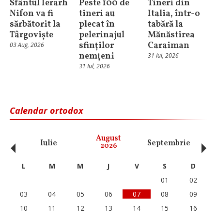
Sfântul Ierarh
Peste 100 de
Tineri din
Nifon va fi
tineri au
Italia, într-o
sărbătorit la
plecat în
tabără la
Târgoviște
pelerinajul
Mănăstirea
sfinților
Caraiman
03 Aug, 2026
nemțeni
31 Iul, 2026
31 Iul, 2026
Calendar ortodox
‹
›
August
Iulie
Septembrie
O
2026
L
M
M
J
V
S
D
01
02
03
04
05
06
07
08
09
10
11
12
13
14
15
16