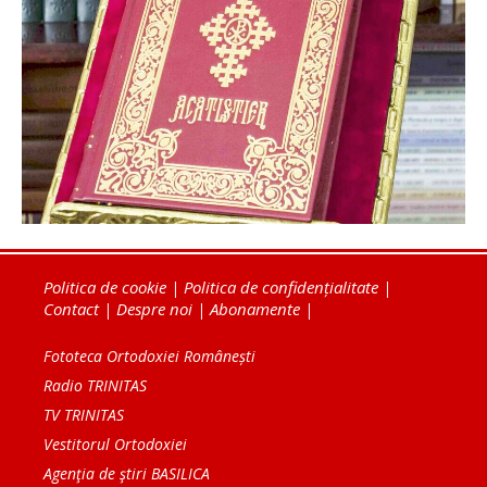
Politica de cookie
|
Politica de confidențialitate
|
Contact
|
Despre noi
|
Abonamente
|
Fototeca Ortodoxiei Românești
Radio TRINITAS
TV TRINITAS
Vestitorul Ortodoxiei
Agenţia de ştiri BASILICA