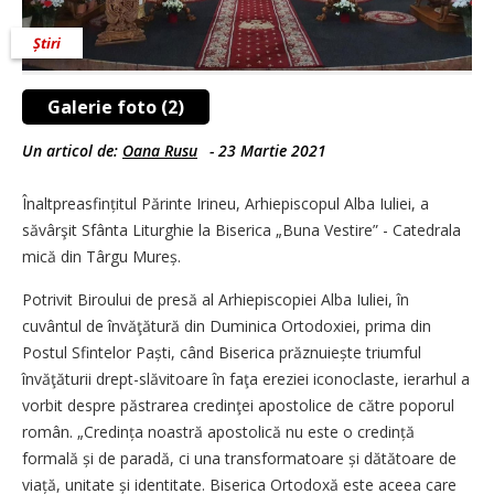
Știri
Galerie foto (2)
Un articol de:
Oana Rusu
-
23 Martie 2021
Înaltpreasfințitul Părinte Irineu, Arhiepiscopul Alba Iuliei, a
săvârşit Sfânta Liturghie la Biserica „Buna Vestire” - Catedrala
mică din Târgu Mureș.
Potrivit Biroului de presă al Arhiepiscopiei Alba Iuliei, în
cuvântul de învăţătură din Duminica Ortodoxiei, prima din
Postul Sfintelor Paști, când Biserica prăznuiește triumful
învăţăturii drept-slăvitoare în faţa ereziei iconoclaste, ierarhul a
vorbit despre păstrarea credinţei apostolice de către poporul
român. „Credința noastră apostolică nu este o credință
formală și de paradă, ci una transformatoare și dătătoare de
viață, unitate și identitate. Biserica Ortodoxă este aceea care