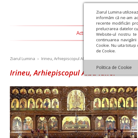
Ziarul Lumina utilizea
informăm că ne-am actu
recente modificări pr
prelucrarea datelor cu
Actualitate religioasă
T
Website-ul nostru te 
continuarea navigării 
Cookie. Nu uita totuși 
de Cookie.
Ziarul Lumina
›
Irineu, Arhiepiscopul Alba Iuliei
Politica de Cookie
Irineu, Arhiepiscopul Alba Iuliei