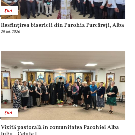
Știri
Resfințirea bisericii din Parohia Purcăreți, Alba
29 Iul, 2026
Știri
Vizită pastorală în comunitatea Parohiei Alba
Iulia - Cetate I