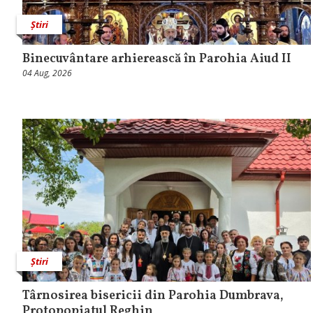
Știri
Binecuvântare arhierească în Parohia Aiud II
04 Aug, 2026
Știri
Târnosirea bisericii din Parohia Dumbrava,
Protopopiatul Reghin