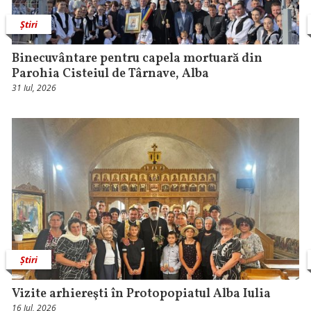
Știri
Binecuvântare pentru capela mortuară din
Parohia Cisteiul de Târnave, Alba
31 Iul, 2026
Știri
Vizite arhiereşti în Protopopiatul Alba Iulia
16 Iul, 2026