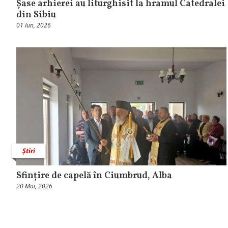
Șase arhierei au liturghisit la hramul Catedralei
din Sibiu
01 Iun, 2026
Știri
Sfințire de capelă în Ciumbrud, Alba
20 Mai, 2026