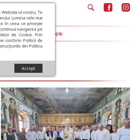
e Website-ul nostru. Te
iarului Lumina cele mai
ce în ceea ce privește
a continua navigarea pe
Opinii
Filantropie
iticii de Cookie. Prin
ie conform Politicii de
trucțiunile din Politica
Accept