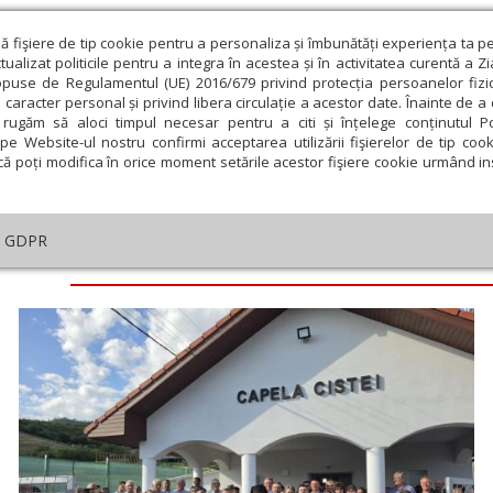
ză fişiere de tip cookie pentru a personaliza și îmbunătăți experiența ta p
alizat politicile pentru a integra în acestea și în activitatea curentă a Z
opuse de Regulamentul (UE) 2016/679 privind protecția persoanelor fizi
 caracter personal și privind libera circulație a acestor date. Înainte de 
eologie și spiritualitate
Educaţie și Cultură
Societate
rugăm să aloci timpul necesar pentru a citi și înțelege conținutul Pol
pe Website-ul nostru confirmi acceptarea utilizării fişierelor de tip cook
că poți modifica în orice moment setările acestor fişiere cookie urmând ins
GDPR