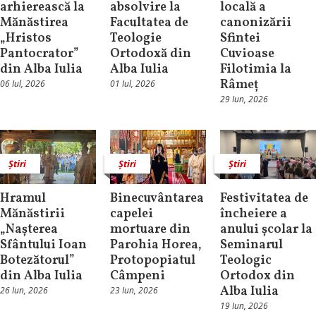
arhierească la
absolvire la
locală a
Mănăstirea
Facultatea de
canonizării
„Hristos
Teologie
Sfintei
Pantocrator”
Ortodoxă din
Cuvioase
din Alba Iulia
Alba Iulia
Filotimia la
Râmeț
06 Iul, 2026
01 Iul, 2026
29 Iun, 2026
Știri
Știri
Știri
Hramul
Binecuvântarea
Festivitatea de
Mănăstirii
capelei
încheiere a
„Nașterea
mortuare din
anului școlar la
Sfântului Ioan
Parohia Horea,
Seminarul
Botezătorul”
Protopopiatul
Teologic
din Alba Iulia
Câmpeni
Ortodox din
Alba Iulia
26 Iun, 2026
23 Iun, 2026
19 Iun, 2026