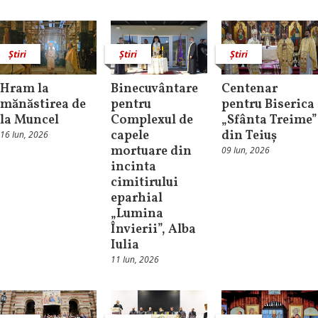
Știri
Știri
Știri
Hram la
Binecuvântare
Centenar
mănăstirea de
pentru
pentru Biserica
la Muncel
Complexul de
„Sfânta Treime”
capele
din Teiuș
16 Iun, 2026
mortuare din
09 Iun, 2026
incinta
cimitirului
eparhial
„Lumina
Învierii”, Alba
Iulia
11 Iun, 2026