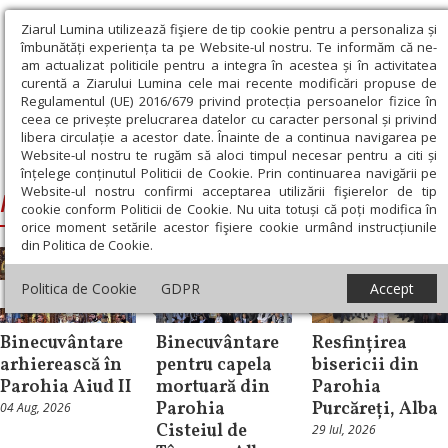
Ziarul Lumina utilizează fişiere de tip cookie pentru a personaliza și
îmbunătăți experiența ta pe Website-ul nostru. Te informăm că ne-
am actualizat politicile pentru a integra în acestea și în activitatea
curentă a Ziarului Lumina cele mai recente modificări propuse de
Regulamentul (UE) 2016/679 privind protecția persoanelor fizice în
ceea ce privește prelucrarea datelor cu caracter personal și privind
libera circulație a acestor date. Înainte de a continua navigarea pe
Website-ul nostru te rugăm să aloci timpul necesar pentru a citi și
Ziarul Lumina
›
Irineu, Arhiepiscopul Alba Iuliei
înțelege conținutul Politicii de Cookie. Prin continuarea navigării pe
Website-ul nostru confirmi acceptarea utilizării fişierelor de tip
Irineu, Arhiepiscopul Alba Iuliei
cookie conform Politicii de Cookie. Nu uita totuși că poți modifica în
orice moment setările acestor fişiere cookie urmând instrucțiunile
din Politica de Cookie.
Politica de Cookie
GDPR
Accept
Știri
Știri
Știri
Binecuvântare
Binecuvântare
Resfințirea
arhierească în
pentru capela
bisericii din
Parohia Aiud II
mortuară din
Parohia
Parohia
Purcăreți, Alba
04 Aug, 2026
Cisteiul de
29 Iul, 2026