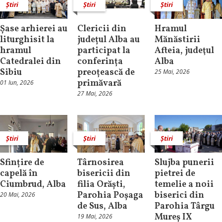
Știri
Știri
Știri
Șase arhierei au
Clericii din
Hramul
liturghisit la
județul Alba au
Mănăstirii
hramul
participat la
Afteia, judeţul
Catedralei din
conferința
Alba
Sibiu
preoțească de
25 Mai, 2026
primăvară
01 Iun, 2026
27 Mai, 2026
Știri
Știri
Știri
Sfințire de
Târnosirea
Slujba punerii
capelă în
bisericii din
pietrei de
Ciumbrud, Alba
filia Orăști,
temelie a noii
Parohia Poșaga
biserici din
20 Mai, 2026
de Sus, Alba
Parohia Târgu
Mureș IX
19 Mai, 2026