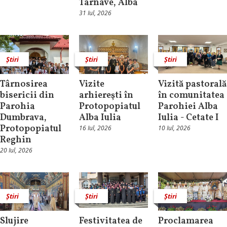
Târnave, Alba
31 Iul, 2026
Știri
Știri
Știri
Târnosirea
Vizite
Vizită pastorală
bisericii din
arhiereşti în
în comunitatea
Parohia
Protopopiatul
Parohiei Alba
Dumbrava,
Alba Iulia
Iulia - Cetate I
Protopopiatul
16 Iul, 2026
10 Iul, 2026
Reghin
20 Iul, 2026
Știri
Știri
Știri
Slujire
Festivitatea de
Proclamarea