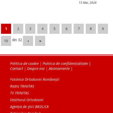
15 Mai, 2026
1
2
3
4
5
6
7
8
9
din 32
10
›
»
Politica de cookie
|
Politica de confidențialitate
|
Contact
|
Despre noi
|
Abonamente
|
Fototeca Ortodoxiei Românești
Radio TRINITAS
TV TRINITAS
Vestitorul Ortodoxiei
Agenţia de ştiri BASILICA