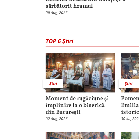
sărbătorit hramul
06 Aug, 2026
TOP 6 Știri
Știri
Știri
Moment de rugăciune şi
Pomeni
împlinire la o biserică
Emilia
din Bucureşti
istori
02 Aug, 2026
30 Iul, 20