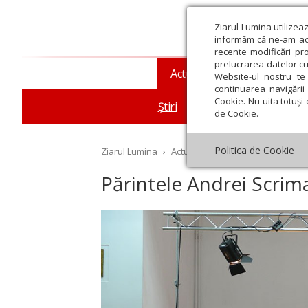
Ziarul Lumina utilizea
informăm că ne-am actu
recente modificări pr
prelucrarea datelor cu
Actualitate religioasă
T
Website-ul nostru te 
continuarea navigării 
Cookie. Nu uita totuși 
Știri
Mesaje și cuvântări
de Cookie.
Politica de Cookie
Ziarul Lumina
›
Actualitate religioasă
›
Știri
›
Pă
Părintele Andrei Scrim
st
Septembrie
Octombrie
Noiembrie
Decembrie
Ianuar