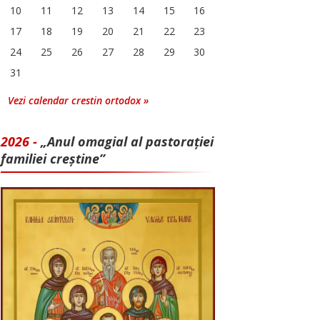
10
11
12
13
14
15
16
17
18
19
20
21
22
23
24
25
26
27
28
29
30
31
Vezi calendar crestin ortodox »
2026 -
„Anul omagial al pastorației
familiei creștine”