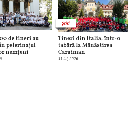
Știri
100 de tineri au
Tineri din Italia, într-o
în pelerinajul
tabără la Mănăstirea
lor nemțeni
Caraiman
26
31 Iul, 2026