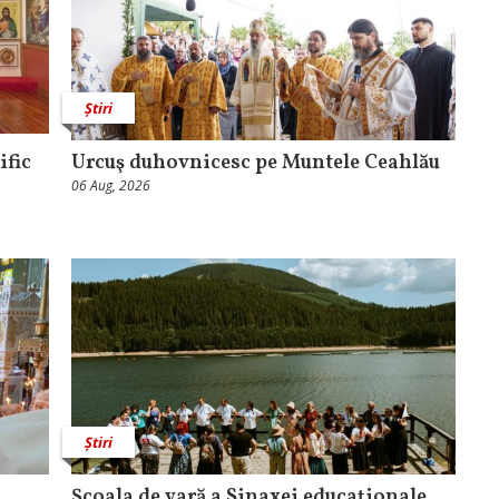
Știri
ific
Urcuş duhovnicesc pe Muntele Ceahlău
06 Aug, 2026
Știri
Școala de vară a Sinaxei educaționale