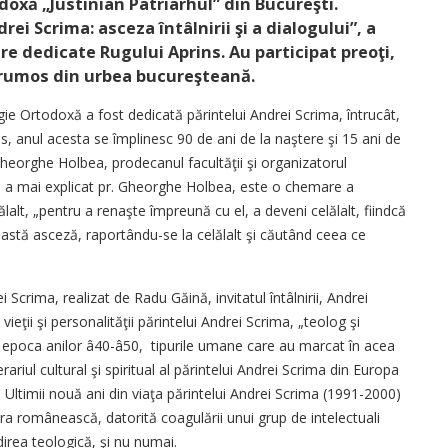
doxă „Justinian Patriarhul” din Bucureşti.
ei Scrima: asceza întâlnirii şi a dialogului”, a
ere dedicate Rugului Aprins. Au participat preoţi,
e frumos din urbea bucureşteană.
ie Ortodoxă a fost dedicată părintelui Andrei Scrima, întrucât,
s, anul acesta se împlinesc 90 de ani de la naştere şi 15 ani de
 Gheorghe Holbea, prodecanul facultăţii şi organizatorul
ui“, a mai explicat pr. Gheorghe Holbea, este o chemare a
ălalt, „pentru a renaşte împreună cu el, a deveni celălalt, fiindcă
astă asceză, raportându-se la celălalt şi căutând ceea ce
Scrima, realizat de Radu Găină, invitatul întâlnirii, Andrei
ieţii şi personalităţii părintelui Andrei Scrima, „teolog şi
d epoca anilor â40-â50, tipurile umane care au marcat în acea
nerariul cultural şi spiritual al părintelui Andrei Scrima din Europa
 Ultimii nouă ani din viaţa părintelui Andrei Scrima (1991-2000)
ra românească, datorită coagulării unui grup de intelectuali
ndirea teologică, şi nu numai.