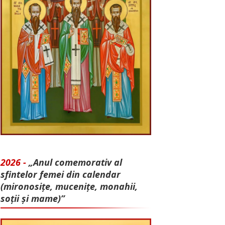
2026 -
„Anul comemorativ al
sfintelor femei din calendar
(mironosițe, mu­cenițe, monahii,
soții și mame)”