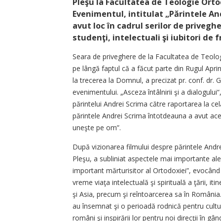
Pleşu la Facultatea de Teologie Orto
Evenimentul, intitulat „Părintele Andr
avut loc în cadrul serilor de privegh
studenţi, intelectuali şi iubitori d
Seara de priveghere de la Facultatea de Teolog
pe lângă faptul că a făcut parte din Rugul Aprin
la trecerea la Domnul, a precizat pr. conf. dr.
evenimentului. „Asceza întâlnirii şi a dialogul
părintelui Andrei Scrima către raportarea la cel
părintele Andrei Scrima întotdeauna a avut ace
uneşte pe om”.
După vizionarea filmului despre părintele Andrei 
Pleşu, a subliniat aspectele mai importante ale v
important mărturisitor al Ortodoxiei”, evocân
vreme viaţa intelectuală şi spirituală a ţării, iti
şi Asia, precum şi reîntoarcerea sa în România.
au însemnat şi o perioadă rodnică pentru cultu
români şi inspirării lor pentru noi direcţii în gâ