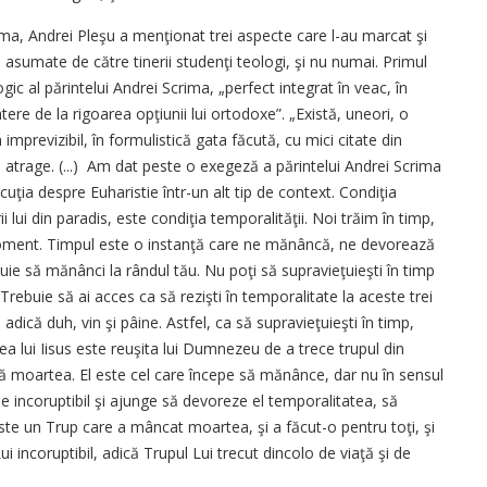
rima, Andrei Pleşu a menţionat trei aspecte care l-au marcat şi
 asumate de către tinerii studenţi teologi, şi nu numai. Primul
gic al părintelui Andrei Scrima, „perfect integrat în veac, în
atere de la rigoarea opţiunii lui ortodoxe”. „Există, uneori, o
 imprevizibil, în formulistică gata făcută, cu mici citate din
atrage. (...) Am dat peste o exegeză a părintelui Andrei Scrima
uţia despre Euharistie într-un alt tip de context. Condiţia
lui din paradis, este condiţia temporalităţii. Noi trăim în timp,
ment. Timpul este o instanţă care ne mănâncă, ne devorează
trebuie să mănânci la rândul tău. Nu poţi să supravieţuieşti în timp
rebuie să ai acces ca să rezişti în temporalitate la aceste trei
, adică duh, vin şi pâine. Astfel, ca să supravieţuieşti în timp,
ea lui Iisus este reuşita lui Dumnezeu de a trece trupul din
 moartea. El este cel care începe să mănânce, dar nu în sensul
e incoruptibil şi ajunge să devoreze el temporalitatea, să
este un Trup care a mâncat moartea, şi a făcut-o pentru toţi, şi
ncoruptibil, adică Trupul Lui trecut dincolo de viaţă şi de