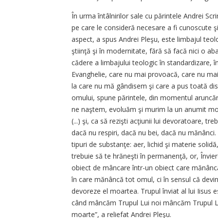
În urma întâlnirilor sale cu părintele Andrei Sc
pe care le consideră necesare a fi cunoscute şi
aspect, a spus Andrei Pleşu, este limbajul teolo
ştiinţă şi în modernitate, fără să facă nici o ab
cădere a limbajului teologic în standardizare, în
Evanghelie, care nu mai provoacă, care nu mai 
la care nu mă gândisem şi care a pus toată disc
omului, spune părintele, din momentul aruncării 
ne naştem, evoluăm şi murim la un anumit mo
(...) şi, ca să rezişti acţiunii lui devoratoare, 
dacă nu respiri, dacă nu bei, dacă nu mănânci. T
tipuri de substanţe: aer, lichid şi materie solidă
trebuie să te hrăneşti în permanenţă, or, Învier
obiect de mâncare într-un obiect care mănâncă
în care mănâncă tot omul, ci în sensul că devin
devoreze el moartea. Trupul înviat al lui Iisus 
când mâncăm Trupul Lui noi mâncăm Trupul Lui i
moarte”, a reliefat Andrei Pleşu.