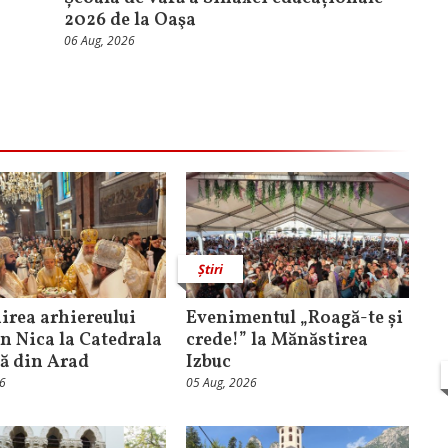
2026 de la Oaşa
06 Aug, 2026
Știri
rea arhiereului
Evenimentul „Roagă-te și
n Nica la Catedrala
crede!” la Mănăstirea
că din Arad
Izbuc
26
05 Aug, 2026