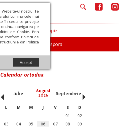
e Website-ul nostru. Te
iarului Lumina cele mai
ce în ceea ce privește
a continua navigarea pe
Opinii
Filantropie
iticii de Cookie. Prin
ie conform Politicii de
trucțiunile din Politica
In memoriam
Diaspora
Accept
Calendar ortodox
‹
›
August
Iulie
Septembrie
Octombrie
Noiembri
2026
L
M
M
J
V
S
D
01
02
03
04
05
06
07
08
09