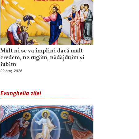
Mult ni se va împlini dacă mult
credem, ne rugăm, nădăjduim și
iubim
09 Aug, 2026
Evanghelia zilei