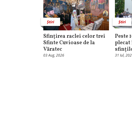
Știri
Știri
Sfințirea raclei celor trei
Peste 
Sfinte Cuvioase de la
plecat 
Văratec
sfinți
03 Aug, 2026
31 Iul, 20