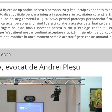
ză fişiere de tip cookie pentru a personaliza și îmbunătăți experiența ta p
alizat politicile pentru a integra în acestea și în activitatea curentă a Z
opuse de Regulamentul (UE) 2016/679 privind protecția persoanelor fizi
 caracter personal și privind libera circulație a acestor date. Înainte de 
eologie și spiritualitate
Educaţie și Cultură
Societate
rugăm să aloci timpul necesar pentru a citi și înțelege conținutul Pol
pe Website-ul nostru confirmi acceptarea utilizării fişierelor de tip cook
că poți modifica în orice moment setările acestor fişiere cookie urmând ins
An omagial
Comunicate de presă
Documentar
GDPR
rintele Andrei Scrima, evocat de Andrei Pleşu
a, evocat de Andrei Pleşu
ie
Februarie
Martie
Aprilie
Mai
Iunie