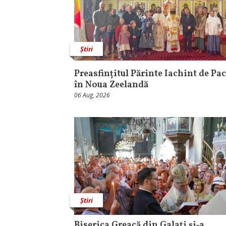
Știri
Preasfințitul Părinte Iachint de Pac
în Noua Zeelandă
06 Aug, 2026
Știri
Biserica Greacă din Galați și‑a