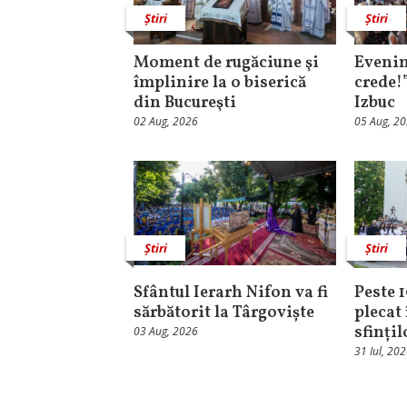
Știri
Știri
Moment de rugăciune şi
Evenim
împlinire la o biserică
crede!
din Bucureşti
Izbuc
02 Aug, 2026
05 Aug, 2
Știri
Știri
Sfântul Ierarh Nifon va fi
Peste 
sărbătorit la Târgoviște
plecat 
sfinți
03 Aug, 2026
31 Iul, 20