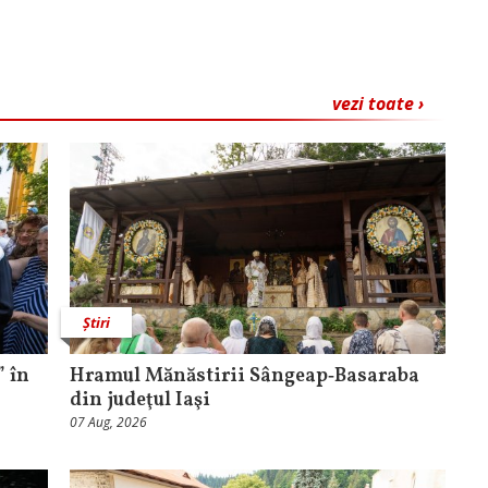
vezi toate ›
Știri
 în
Hramul Mănăstirii Sângeap‑Basaraba
din judeţul Iaşi
07 Aug, 2026