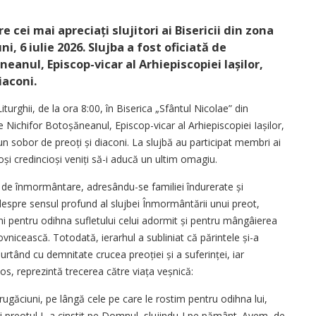
e cei mai apreciați slujitori ai Bisericii din zona
 6 iulie 2026. Slujba a fost oficiată de
neanul, Episcop-vicar al Arhiepiscopiei Iașilor,
iaconi.
iturghii, de la ora 8:00, în Biserica „Sfântul Nicolae” din
e Nichifor Botoșăneanul, Episcop-vicar al Arhiepiscopiei Iașilor,
un sobor de preoți și diaconi. La slujbă au participat membri ai
roși credincioși veniți să-i aducă un ultim omagiu.
bei de înmormântare, adresându-se familiei îndurerate și
 despre sensul profund al slujbei Înmormântării unui preot,
ni pentru odihna sufletului celui adormit și pentru mângâierea
ovnicească. Totodată, ierarhul a subliniat că părintele și-a
purtând cu demnitate crucea preoției și a suferinței, iar
tos, reprezintă trecerea către viața veșnică:
ugăciuni, pe lângă cele pe care le rostim pentru odihna lui,
 preotul L-a cinstit pe Domnul, slujindu-I pe pământ. Avem, de