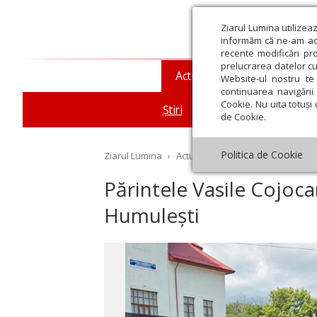
Ziarul Lumina utilizea
informăm că ne-am actu
recente modificări pr
prelucrarea datelor cu
Actualitate religioasă
T
Website-ul nostru te 
continuarea navigării 
Cookie. Nu uita totuși 
Știri
Mesaje și cuvântări
de Cookie.
Politica de Cookie
Ziarul Lumina
›
Actualitate religioasă
›
Știri
›
Pă
Părintele Vasile Cojoca
Humulești
st
Septembrie
Octombrie
Noiembrie
Decembrie
Ianuar