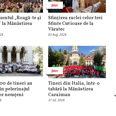
Știri
entul „Roagă-te și
Sfințirea raclei celor trei
” la Mănăstirea
Sfinte Cuvioase de la
Văratec
026
03 Aug, 2026
Știri
100 de tineri au
Tineri din Italia, într-o
în pelerinajul
tabără la Mănăstirea
lor nemțeni
Caraiman
26
31 Iul, 2026