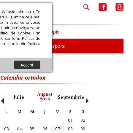
e Website-ul nostru. Te
iarului Lumina cele mai
ce în ceea ce privește
a continua navigarea pe
Opinii
Filantropie
iticii de Cookie. Prin
ie conform Politicii de
trucțiunile din Politica
In memoriam
Diaspora
Accept
Calendar ortodox
‹
›
August
Iulie
Septembrie
Octombrie
Noiembri
2026
L
M
M
J
V
S
D
01
02
03
04
05
06
07
08
09