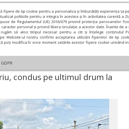
ză fişiere de tip cookie pentru a personaliza și îmbunătăți experiența ta p
alizat politicile pentru a integra în acestea și în activitatea curentă a Z
opuse de Regulamentul (UE) 2016/679 privind protecția persoanelor fizi
 caracter personal și privind libera circulație a acestor date. Înainte de 
eologie și spiritualitate
Educaţie și Cultură
Societate
rugăm să aloci timpul necesar pentru a citi și înțelege conținutul Pol
pe Website-ul nostru confirmi acceptarea utilizării fişierelor de tip cook
că poți modifica în orice moment setările acestor fişiere cookie urmând ins
An omagial
Comunicate de presă
Documentar
GDPR
rintele Vasile Cojocariu, condus pe ultimul drum la Humulești
riu, condus pe ultimul drum la
ie
Februarie
Martie
Aprilie
Mai
Iunie