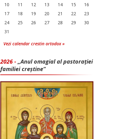
10
11
12
13
14
15
16
17
18
19
20
21
22
23
24
25
26
27
28
29
30
31
Vezi calendar crestin ortodox »
2026 -
„Anul omagial al pastorației
familiei creștine”