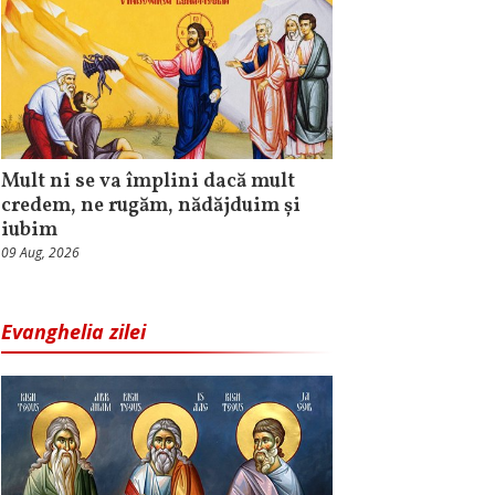
Mult ni se va împlini dacă mult
credem, ne rugăm, nădăjduim și
iubim
09 Aug, 2026
Evanghelia zilei