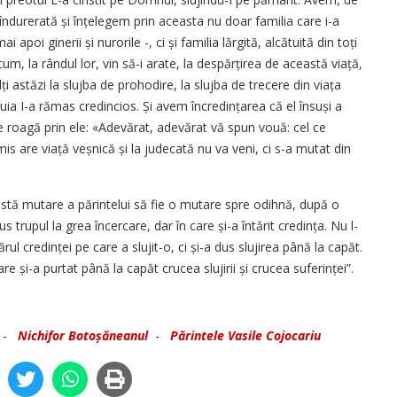
ndurerată și înțelegem prin aceasta nu doar familia care i-a
mai apoi ginerii și nurorile -, ci și familia lărgită, alcătuită din toți
 acum, la rândul lor, vin să-i arate, la despărțirea de această viață,
i astăzi la slujba de prohodire, la slujba de trecere din viața
uia I-a rămas credincios. Și avem încredințarea că el însuși a
e roagă prin ele: «Adevărat, adevărat vă spun vouă: cel ce
is are viață veșnică și la judecată nu va veni, ci s-a mutat din
ă mutare a părintelui să fie o mutare spre odihnă, după o
trupul la grea încercare, dar în care și-a întărit credința. Nu l-
ul credinței pe care a slujit-o, ci și-a dus slujirea până la capăt.
și-a purtat până la capăt crucea slujirii și crucea suferinței”.
-
Nichifor Botoșăneanul
-
Părintele Vasile Cojocariu