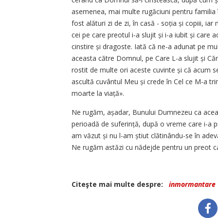
asemenea, mai multe rugăciuni pentru familia î
fost alături zi de zi, în casă - soția și copiii, iar 
cei pe care preotul i-a slujit și i-a iubit și care
cinstire și dragoste. Iată că ne-a adunat pe mulț
aceasta către Domnul, pe Care L-a slujit și Căr
rostit de multe ori aceste cuvinte și că acum s
ascultă cuvântul Meu și crede în Cel ce M-a trim
moarte la viață».
Ne rugăm, așadar, Bunului Dumnezeu ca aceast
perioadă de suferință, după o vreme care i-a pus 
am văzut și nu l-am știut clătinându-se în adevăr
Ne rugăm astăzi cu nădejde pentru un preot care 
Citeşte mai multe despre:
inmormantare