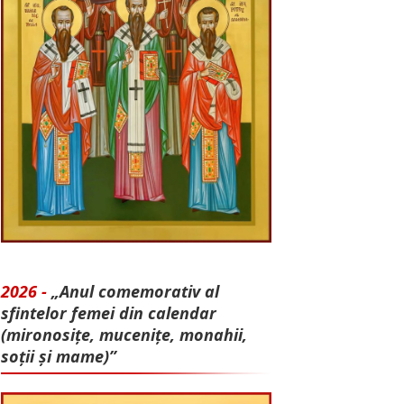
2026 -
„Anul comemorativ al
sfintelor femei din calendar
(mironosițe, mu­cenițe, monahii,
soții și mame)”