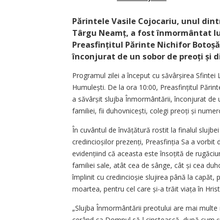
Părintele Vasile Cojocariu, unul dintr
Târgu Neamț, a fost înmormântat luni,
Preasfințitul Părinte Nichifor Botoșă
înconjurat de un sobor de preoți și d
Programul zilei a început cu săvârșirea Sfintei L
Humulești. De la ora 10:00, Preasfințitul Părint
a săvârșit slujba Înmormântării, înconjurat de 
familiei, fii duhovnicești, colegi preoți și nume
În cuvântul de învățătură rostit la finalul sluj
credincioșilor prezenți, Preasfinția Sa a vorbit
evidențiind că aceasta este însoțită de rugăciu
familiei sale, atât cea de sânge, cât și cea duh
împlinit cu credincioșie slujirea până la capăt, 
moartea, pentru cel care și-a trăit viața în Hris
„Slujba Înmormântării preotului are mai multe r
cerând ca Domnul să-l cinstească, după cum și