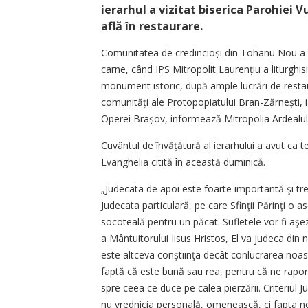
ierarhul a vizitat biserica Parohiei 
află în restaurare.
Comunitatea de credincioși din Tohanu Nou a p
carne, când IPS Mitropolit Laurențiu a liturghisit
monument istoric, după ample lucrări de restaura
comunități ale Protopopiatului Bran-Zărnești, ia
Operei Brașov, informează Mitropolia Ardealul
Cuvântul de învățătură al ierarhului a avut ca 
Evanghelia citită în această duminică.
„Judecata de apoi este foarte importantă şi treb
Judecata particulară, pe care Sfinţii Părinţi o
socoteală pentru un păcat. Sufletele vor fi aşeza
a Mântuitorului Iisus Hristos, El va judeca din 
este altceva conştiinţa decât conlucrarea no
faptă că este bună sau rea, pentru că ne rapor
spre ceea ce duce pe calea pierzării. Criteriul 
nu vrednicia personală, omenească, ci fapta no