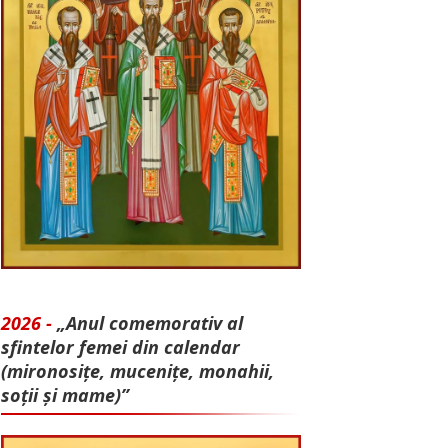
2026 -
„Anul comemorativ al
sfintelor femei din calendar
(mironosițe, mu­cenițe, monahii,
soții și mame)”