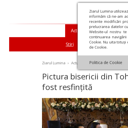
Ziarul Lumina utilizea
informăm că ne-am actu
recente modificări pr
prelucrarea datelor cu
Actualitate religioasă
T
Website-ul nostru te 
continuarea navigării 
Cookie. Nu uita totuși 
Știri
Mesaje și cuvântări
de Cookie.
Politica de Cookie
Ziarul Lumina
›
Actualitate religioasă
›
Știri
›
Pi
Pictura bisericii din T
fost resfințită
st
Septembrie
Octombrie
Noiembrie
Decembrie
Ianuar