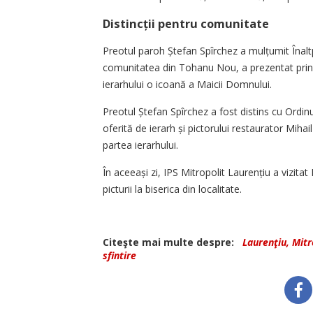
Distincții pentru comunitate
Preotul paroh Ștefan Spîrchez a mulțumit ­Înalt
comunitatea din Tohanu Nou, a prezentat principa
ierarhului o icoană a Maicii Domnului.
Preotul Ștefan Spîrchez a fost distins cu Ordinul
oferită de ierarh și pictorului restaurator Mihai
partea ierarhului.
În aceeași zi, IPS Mitropolit Laurențiu a vizita
picturii la biserica din localitate.
Citeşte mai multe despre:
Laurenţiu, Mitr
sfintire