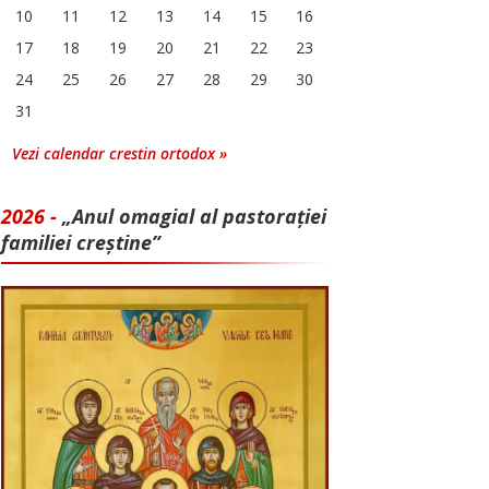
10
11
12
13
14
15
16
17
18
19
20
21
22
23
24
25
26
27
28
29
30
31
Vezi calendar crestin ortodox »
2026 -
„Anul omagial al pastorației
familiei creștine”