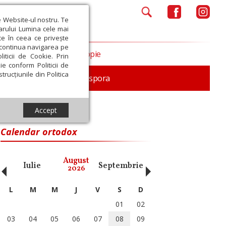
e Website-ul nostru. Te
iarului Lumina cele mai
ce în ceea ce privește
a continua navigarea pe
Opinii
Filantropie
iticii de Cookie. Prin
ie conform Politicii de
trucțiunile din Politica
In memoriam
Diaspora
Accept
Calendar ortodox
‹
›
August
Iulie
Septembrie
Octombrie
Noiembri
2026
L
M
M
J
V
S
D
01
02
03
04
05
06
07
08
09