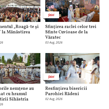
Știri
entul „Roagă-te și
Sfințirea raclei celor trei
” la Mănăstirea
Sfinte Cuvioase de la
Văratec
026
03 Aug, 2026
Știri
orile nemţene au
Resfințirea bisericii
at cu hramul
Parohiei Rădeni
irii Sihăstria
02 Aug, 2026
026