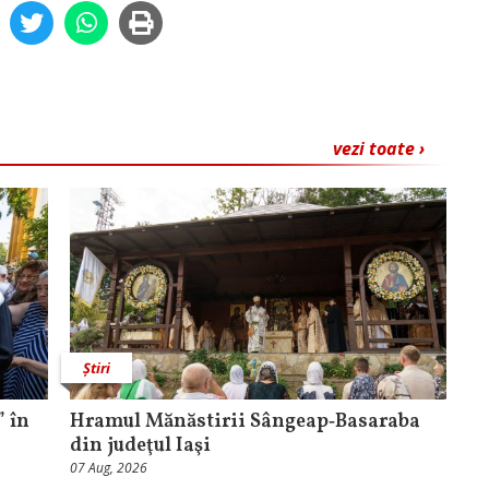
vezi toate ›
Știri
 în
Hramul Mănăstirii Sângeap‑Basaraba
din judeţul Iaşi
07 Aug, 2026