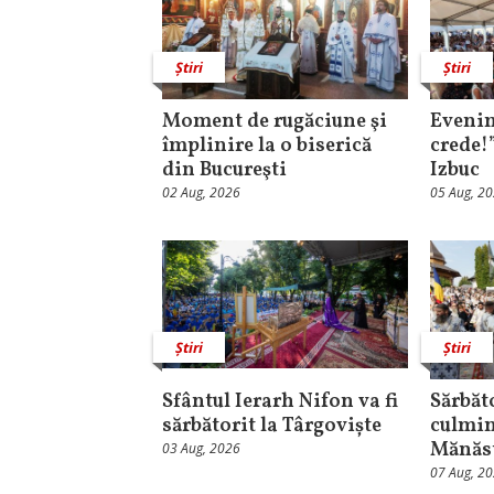
Știri
Știri
Moment de rugăciune şi
Evenim
împlinire la o biserică
crede!
din Bucureşti
Izbuc
02 Aug, 2026
05 Aug, 2
Știri
Știri
Sfântul Ierarh Nifon va fi
Sărbăt
sărbătorit la Târgoviște
culmin
Mănăst
03 Aug, 2026
07 Aug, 2