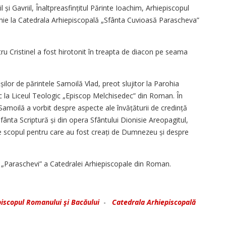
 și Gavriil, Înaltpreasfințitul Părinte Ioachim, Arhiepiscopul
ghie la Catedrala Arhi­episcopală „Sfânta Cuvioasă Parascheva”
tru Cristinel a fost hirotonit în treapta de diacon pe seama
șilor de părintele Samoilă Vlad, preot slujitor la Parohia
c la Liceul Teologic „Episcop Melchisedec” din Roman. În
 Samoilă a vorbit despre aspecte ale învățăturii de credință
fânta Scriptură și din opera Sfântului Dionisie Areopagitul,
re scopul pentru care au fost creați de Dumnezeu și despre
a „Paraschevi” a Catedralei Arhiepiscopale din Roman.
piscopul Romanului şi Bacăului
-
Catedrala Arhiepiscopală