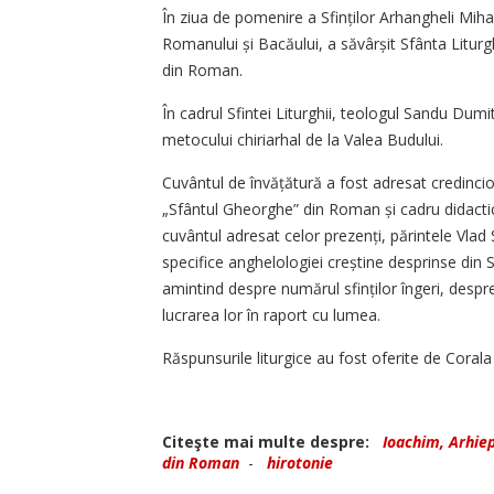
În ziua de pomenire a Sfinților Arhangheli Mihail
Romanului și Bacăului, a săvârșit Sfânta Litur
din Roman.
În cadrul Sfintei Liturghii, teologul Sandu Dumi
metocului chiriarhal de la Valea Budului.
Cuvântul de învățătură a fost adresat credin­cio
„Sfântul Gheorghe” din Roman și cadru didacti
cuvântul adresat celor prezenți, părintele Vlad
specifice anghelologiei creștine desprinse din S
amintind despre numărul sfinților îngeri, desp
lucrarea lor în raport cu lumea.
Răspunsurile liturgice au fost oferite de Coral
Citeşte mai multe despre:
Ioachim, Arhie
din Roman
-
hirotonie