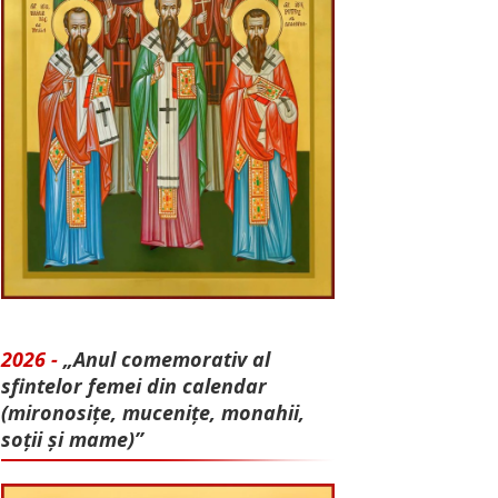
2026 -
„Anul comemorativ al
sfintelor femei din calendar
(mironosițe, mu­cenițe, monahii,
soții și mame)”