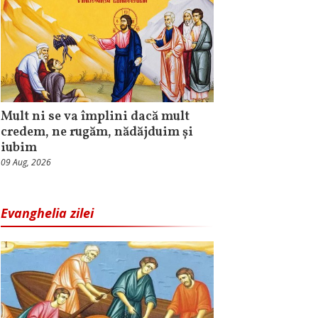
Mult ni se va împlini dacă mult
credem, ne rugăm, nădăjduim și
iubim
09 Aug, 2026
Evanghelia zilei