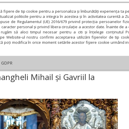
ză fişiere de tip cookie pentru a personaliza și îmbunătăți experiența ta p
alizat politicile pentru a integra în acestea și în activitatea curentă a Z
opuse de Regulamentul (UE) 2016/679 privind protecția persoanelor fizi
 caracter personal și privind libera circulație a acestor date. Înainte de 
eologie și spiritualitate
Educaţie și Cultură
Societate
rugăm să aloci timpul necesar pentru a citi și înțelege conținutul Pol
pe Website-ul nostru confirmi acceptarea utilizării fişierelor de tip cook
că poți modifica în orice moment setările acestor fişiere cookie urmând ins
An omagial
Comunicate de presă
Documentar
GDPR
menirea Sfinților Arhangheli Mihail și Gavriil la catedrala din Roman
ngheli Mihail și Gavriil la
ie
Februarie
Martie
Aprilie
Mai
Iunie