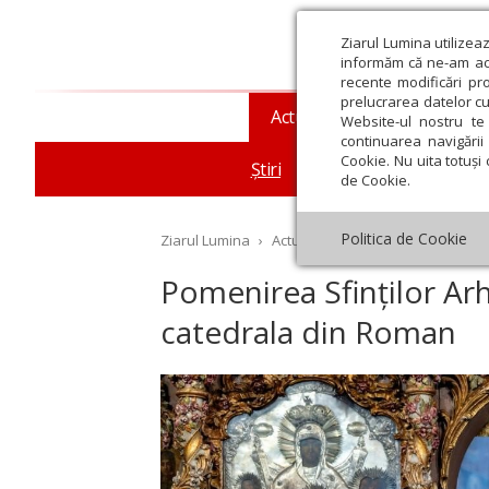
Ziarul Lumina utilizea
informăm că ne-am actu
recente modificări pr
prelucrarea datelor cu
Actualitate religioasă
T
Website-ul nostru te 
continuarea navigării 
Cookie. Nu uita totuși 
Știri
Mesaje și cuvântări
de Cookie.
Politica de Cookie
Ziarul Lumina
›
Actualitate religioasă
›
Știri
›
Po
Pomenirea Sfinților Arha
catedrala din Roman
st
Septembrie
Octombrie
Noiembrie
Decembrie
Ianuar