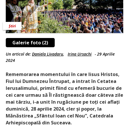
Știri
Galerie foto (2)
Un articol de:
Daniela Livadaru
,
Irina Ursachi
-
29 Aprilie
2024
Rememorarea momentului în care Iisus Hristos,
Fiul lui Dumnezeu Întrupat, a intrat în Cetatea
Ierusalimului, primit fiind cu efemeră bucurie de
cei care urmau să Îl răstignească doar câteva zile
mai târziu, i-a unit în rugăciune pe toți cei aflați
duminică, 28 aprilie 2024, cler și popor, la
Mănăstirea „Sfântul Ioan cel Nou”, Catedrala
Arhiepiscopală din Suceava.