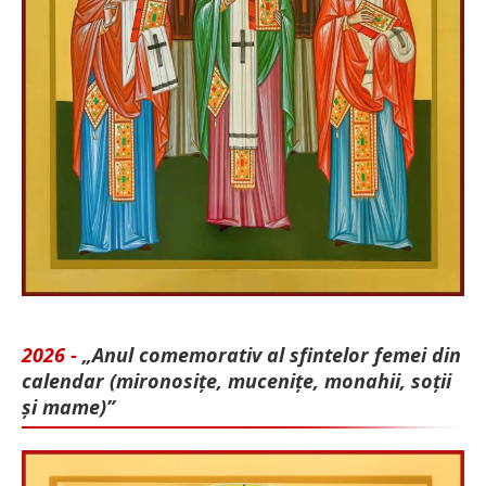
2026 -
„Anul comemorativ al sfintelor femei din
calendar (mironosițe, mu­cenițe, monahii, soții
și mame)”