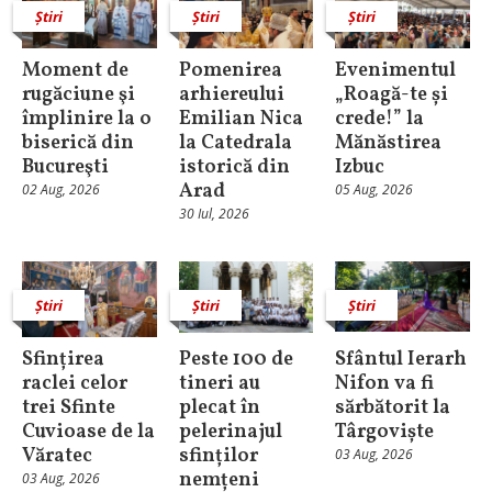
Știri
Știri
Știri
Moment de
Pomenirea
Evenimentul
rugăciune şi
arhiereului
„Roagă-te și
împlinire la o
Emilian Nica
crede!” la
biserică din
la Catedrala
Mănăstirea
Bucureşti
istorică din
Izbuc
Arad
02 Aug, 2026
05 Aug, 2026
30 Iul, 2026
Știri
Știri
Știri
Sfințirea
Peste 100 de
Sfântul Ierarh
raclei celor
tineri au
Nifon va fi
trei Sfinte
plecat în
sărbătorit la
Cuvioase de la
pelerinajul
Târgoviște
Văratec
sfinților
03 Aug, 2026
nemțeni
03 Aug, 2026