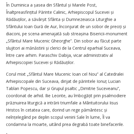
În Duminica a șasea din Sfântul și Marele Post,
Înaltpreasfințitul Părinte Calinic, Arhiepiscopul Sucevei și
Rădăuților, a săvârșit Sfânta și Dumnezeiasca Liturghie a
Sfântului Ioan Gură de Aur, înconjurat de un sobor de preoți și
diaconi, pe scena amenajată sub streașina Bisericii-monument
„Sfântul Mare Mucenic Gheorghe”. Din sobor au făcut parte
slujitori ai mănăstirii și clerici de la Centrul eparhial Suceava,
între care arhim. Paraschiv Dabija, vicar administrativ al
Arhiepiscopiei Sucevei și Rădăuților.
Corul mixt „Sfântul Mare Mucenic Ioan cel Nou” al Catedralei
Arhiepiscopale din Suceava, dirijat de părintele Ionuț Lucian
Tablan Popescu, dar și Grupul psaltic „Dimitrie Suceveanu”,
coordonat de arhid. Ilie Leonte, au îmbogățit prin psalmodiere
prăznuirea liturgică a intrării triumfale a Mântuitorului Iisus
Hristos în cetatea care, dorind un rege pământesc și
neînțelegând pe deplin scopul venirii Sale în lume, Îl va
condamna la moarte, uitând prea degrabă toate binefacerile.