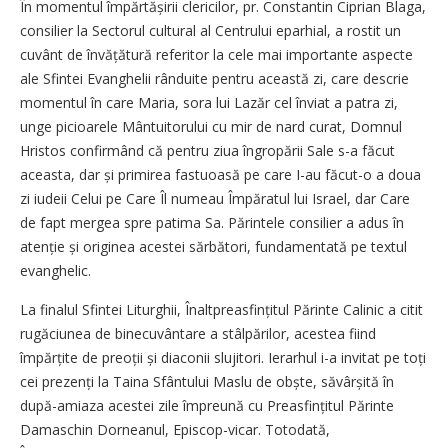
În momentul împărtășirii clericilor, pr. Constantin Ciprian Blaga,
consilier la Sectorul cultural al Centrului eparhial, a rostit un
cuvânt de învățătură referitor la cele mai importante aspecte
ale Sfintei Evanghelii rânduite pentru această zi, care descrie
momentul în care Maria, sora lui Lazăr cel înviat a patra zi,
unge picioarele Mântuitorului cu mir de nard curat, Domnul
Hristos confirmând că pentru ziua îngropării Sale s-a făcut
aceasta, dar și primirea fastuoasă pe care I-au făcut-o a doua
zi iudeii Celui pe Care Îl numeau Împăratul lui Israel, dar Care
de fapt mergea spre patima Sa. Părintele consilier a adus în
atenție și originea acestei sărbători, fundamentată pe textul
evanghelic.
La finalul Sfintei Liturghii, Înaltpreasfințitul Părinte Calinic a citit
rugăciunea de binecuvântare a stâlpărilor, acestea fiind
împărțite de preoții și diaconii slujitori. Ierarhul i-a invitat pe toți
cei prezenți la Taina Sfântului Maslu de obște, săvârșită în
după-amiaza acestei zile împreună cu Preasfințitul Părinte
Damaschin Dorneanul, Episcop-vicar. Totodată,