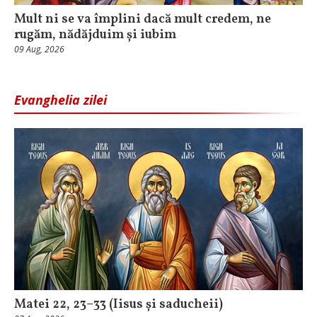
Mult ni se va împlini dacă mult credem, ne
rugăm, nădăjduim și iubim
09 Aug, 2026
Evanghelia zilei
Matei 22, 23–33 (Iisus și saducheii)