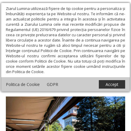
Ziarul Lumina utilizează fişiere de tip cookie pentru a personaliza și
îmbunătăți experiența ta pe Website-ul nostru. Te informăm că ne-
am actualizat politicile pentru a integra în acestea și în activitatea
curentă a Ziarului Lumina cele mai recente modificări propuse de
Regulamentul (UE) 2016/679 privind protecția persoanelor fizice în
ceea ce privește prelucrarea datelor cu caracter personal și privind
libera circulație a acestor date. Înainte de a continua navigarea pe
Website-ul nostru te rugăm să aloci timpul necesar pentru a citi și
Ziarul Lumina
›
Actualitate religioasă
›
Știri
›
Praznicul Intrării
înțelege conținutul Politicii de Cookie. Prin continuarea navigării pe
Domnului în Ierusalim la Mănăstirea „Sfântul Ioan cel Nou de la
Website-ul nostru confirmi acceptarea utilizării fişierelor de tip
Suceava”
cookie conform Politicii de Cookie. Nu uita totuși că poți modifica în
orice moment setările acestor fişiere cookie urmând instrucțiunile
Praznicul Intrării Domnului în Ierusalim la
din Politica de Cookie.
Mănăstirea „Sfântul Ioan cel Nou de la
Politica de Cookie
GDPR
Accept
Suceava”