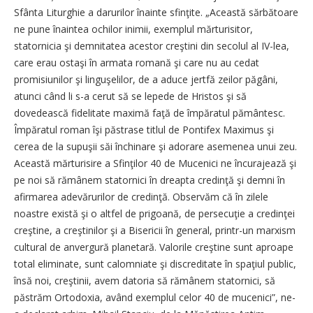
Sfân­ta Liturghie a darurilor îna­inte sfinţite. „Această sărbătoare
ne pune înaintea ochilor inimii, exem­plul mărturisitor,
statornicia şi demnitatea acestor creştini din secolul al IV-lea,
care erau ostaşi în armata romană şi care nu au cedat
promisiunilor şi lin­guşelilor, de a aduce jertfă zeilor păgâni,
atunci când li s-a cerut să se lepede de Hristos şi să
dovedească fidelitate maximă faţă de împă­ratul pământesc.
Împă­ratul roman îşi păstrase titlul de Pontifex Maximus şi
cerea de la supuşii săi închinare şi adorare asemenea unui zeu.
Această măr­turisire a Sfinţilor 40 de Mucenici ne încu­rajează şi
pe noi să rămâ­nem statornici în dreapta credinţă şi demni în
afirmarea adevă­rurilor de credinţă. Obser­văm că în zilele
noastre există şi o altfel de pri­goană, de persecuţie a cre­dinţei
creştine, a creştinilor şi a Bisericii în general, printr-un marxism
cultural de anver­gură planetară. Valorile creştine sunt aproape
total eliminate, sunt calomniate şi discreditate în spaţiul public,
însă noi, creştinii, avem datoria să rămâ­nem statornici, să
păstrăm Ortodoxia, având exemplul celor 40 de mucenici”, ne-