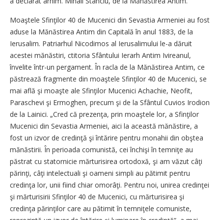
a declarat arhim. Mihail Stanciu, de la Mă­năstirea Antim.
Moaştele Sfinţilor 40 de Mu­cenici din Sevastia Armeniei au fost
aduse la Mănăstirea Antim din Capitală în anul 1883, de la
Ierusalim. Patriarhul Nicodimos al Ierusalimului le-a dăruit
acestei mănăstiri, ctitoria Sfântului Ie­rarh Antim Ivireanul,
învelite într-un pergament. În racla de la Mănăstirea Antim, ce
păs­trează fragmente din moaştele Sfinţilor 40 de Mucenici, se
mai află şi moaşte ale Sfinţilor Mu­cenici Achachie, Neofit,
Paras­chevi şi Ermoghen, precum şi de la Sfântul Cuvios Irodion
de la Lainici. „Cred că prezenţa, prin moaştele lor, a Sfinţilor
Mucenici din Se­vastia Armeniei, aici la această mănăstire, a
fost un izvor de cre­dinţă şi întărire pentru monahii din obştea
mănăstirii. În perioada comunistă, cei închişi în temniţe au
păstrat cu statornicie mărtu­risirea ortodoxă, şi am văzut câţi
părinţi, câţi intelectuali şi oameni simpli au pătimit pentru
credinţa lor, unii fiind chiar omorâţi. Pentru noi, unirea cre­dinţei
şi măr­turisirii Sfinţilor 40 de Mucenici, cu măr­turisirea şi
credinţa pă­rinţilor care au păti­mit în tem­niţele comuniste,