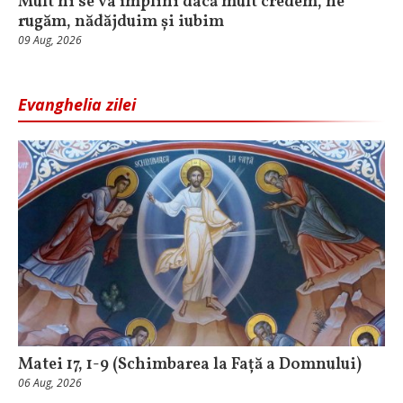
Mult ni se va împlini dacă mult credem, ne
rugăm, nădăjduim și iubim
09 Aug, 2026
Evanghelia zilei
Matei 17, 1-9 (Schimbarea la Față a Domnului)
06 Aug, 2026