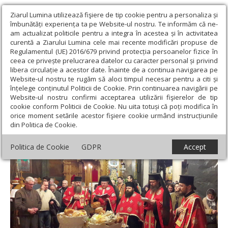
Ziarul Lumina utilizează fişiere de tip cookie pentru a personaliza și
îmbunătăți experiența ta pe Website-ul nostru. Te informăm că ne-
am actualizat politicile pentru a integra în acestea și în activitatea
curentă a Ziarului Lumina cele mai recente modificări propuse de
Regulamentul (UE) 2016/679 privind protecția persoanelor fizice în
ceea ce privește prelucrarea datelor cu caracter personal și privind
libera circulație a acestor date. Înainte de a continua navigarea pe
Website-ul nostru te rugăm să aloci timpul necesar pentru a citi și
Ziarul Lumina
›
Actualitate religioasă
›
Știri
›
Praznicul Sfinţilor
înțelege conținutul Politicii de Cookie. Prin continuarea navigării pe
40 de Mucenici
Website-ul nostru confirmi acceptarea utilizării fişierelor de tip
cookie conform Politicii de Cookie. Nu uita totuși că poți modifica în
Praznicul Sfinţilor 40 de Mucenici
orice moment setările acestor fişiere cookie urmând instrucțiunile
din Politica de Cookie.
Politica de Cookie
GDPR
Accept