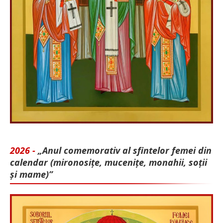
2026 -
„Anul comemorativ al sfintelor femei din
calendar (mironosițe, mu­cenițe, monahii, soții
și mame)”