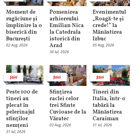
Moment de
Pomenirea
Evenimentul
rugăciune şi
arhiereului
„Roagă-te și
împlinire la o
Emilian Nica
crede!” la
biserică din
la Catedrala
Mănăstirea
Bucureşti
istorică din
Izbuc
Arad
02 Aug, 2026
05 Aug, 2026
30 Iul, 2026
Știri
Știri
Știri
Peste 100 de
Sfințirea
Tineri din
tineri au
raclei celor
Italia, într-o
plecat în
trei Sfinte
tabără la
pelerinajul
Cuvioase de la
Mănăstirea
sfinților
Văratec
Caraiman
nemțeni
03 Aug, 2026
31 Iul, 2026
31 Iul, 2026