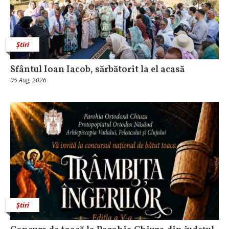
Știri
Sfântul Ioan Iacob, sărbătorit la el acasă
05 Aug, 2026
Știri