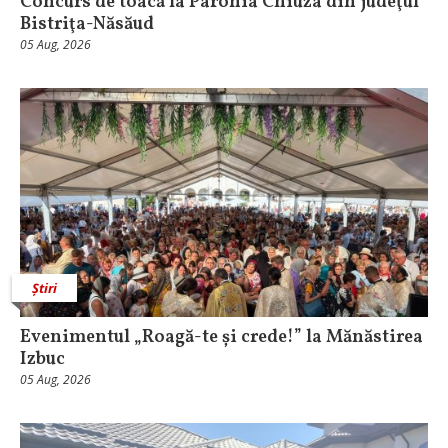
​Concurs de toacă la Parohia Chiuza din judeţul
Bistriţa-Năsăud
05 Aug, 2026
Știri
Evenimentul „Roagă-te și crede!” la Mănăstirea
Izbuc
05 Aug, 2026