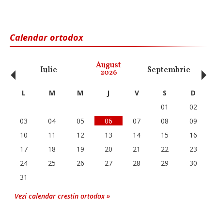
Calendar ortodox
‹
›
August
Iulie
Septembrie
O
2026
L
M
M
J
V
S
D
01
02
03
04
05
06
07
08
09
10
11
12
13
14
15
16
17
18
19
20
21
22
23
24
25
26
27
28
29
30
31
Vezi calendar crestin ortodox »