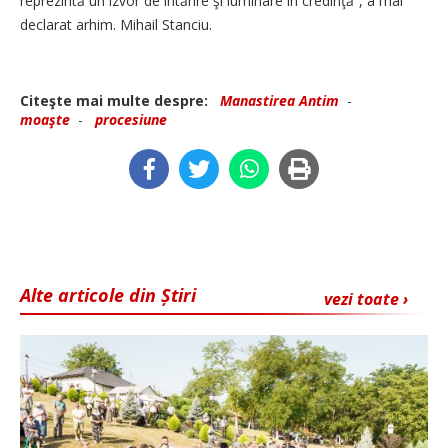
repre­zintă un izvor de întărire şi luminare în credinţă”, a mai
declarat arhim. Mihail Stan­ciu.
Citeşte mai multe despre:
Manastirea Antim
-
moaşte
-
procesiune
Alte articole din Știri
vezi toate ›