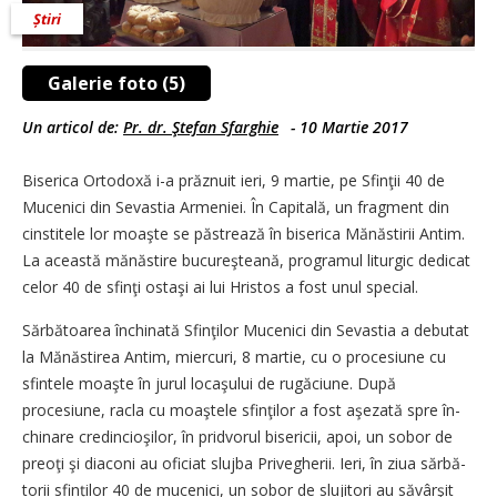
Știri
Galerie foto (5)
Un articol de:
Pr. dr. Ştefan Sfarghie
-
10 Martie 2017
Biserica Ortodoxă i-a prăznuit ieri, 9 martie, pe Sfinţii 40 de
Mucenici din Sevastia Armeniei. În Ca­pitală, un fragment din
cins­titele lor moaşte se păstrează în biserica Mănăstirii Antim.
La această mănăstire bucureşteană, programul liturgic dedicat
celor 40 de sfinţi ostaşi ai lui Hristos a fost unul special.
Sărbătoarea închinată Sfinţilor Mucenici din Sevastia a debutat
la Mănăstirea Antim, miercuri, 8 martie, cu o procesiune cu
sfintele moaşte în jurul locaşului de rugăciune. După
procesiune, racla cu moaştele sfinţilor a fost aşezată spre în­
chi­nare credincioşilor, în pridvorul bisericii, apoi, un sobor de
preoţi şi diaconi au oficiat slujba Privegherii. Ieri, în ziua sărbă­
torii sfinților 40 de mucenici, un sobor de slujitori au săvârşit