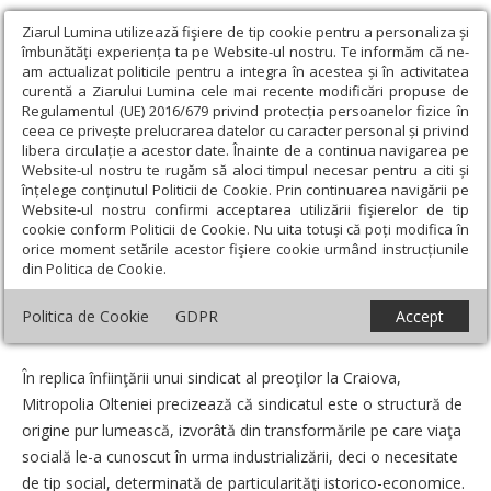
Ziarul Lumina utilizează fişiere de tip cookie pentru a personaliza și
îmbunătăți experiența ta pe Website-ul nostru. Te informăm că ne-
am actualizat politicile pentru a integra în acestea și în activitatea
curentă a Ziarului Lumina cele mai recente modificări propuse de
Regulamentul (UE) 2016/679 privind protecția persoanelor fizice în
ceea ce privește prelucrarea datelor cu caracter personal și privind
libera circulație a acestor date. Înainte de a continua navigarea pe
Website-ul nostru te rugăm să aloci timpul necesar pentru a citi și
Ziarul Lumina
›
Actualitate religioasă
›
Știri
›
Precizări privind
înțelege conținutul Politicii de Cookie. Prin continuarea navigării pe
constituirea unui sindicat al preoţilor
Website-ul nostru confirmi acceptarea utilizării fişierelor de tip
cookie conform Politicii de Cookie. Nu uita totuși că poți modifica în
Precizări privind constituirea unui sindicat
orice moment setările acestor fişiere cookie urmând instrucțiunile
din Politica de Cookie.
al preoţilor
Politica de Cookie
GDPR
Accept
Data:
27 Mai 2008
În replica înfiinţării unui sindicat al preoţilor la Craiova,
Mitropolia Olteniei precizează că sindicatul este o structură de
origine pur lumească, izvorâtă din transformările pe care viaţa
socială le-a cunoscut în urma industrializării, deci o necesitate
de tip social, determinată de particularităţi istorico-economice.