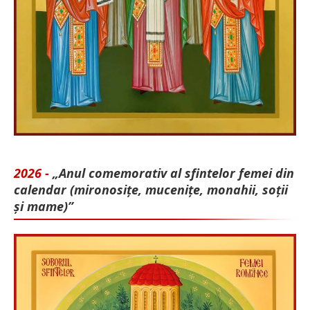
2026 -
„Anul comemorativ al sfintelor femei din
calendar (mironosițe, mu­cenițe, monahii, soții
și mame)”