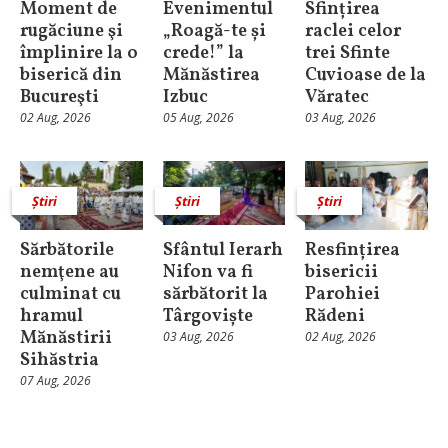
Moment de
Evenimentul
Sfințirea
rugăciune şi
„Roagă-te și
raclei celor
împlinire la o
crede!” la
trei Sfinte
biserică din
Mănăstirea
Cuvioase de la
Bucureşti
Izbuc
Văratec
02 Aug, 2026
05 Aug, 2026
03 Aug, 2026
Știri
Știri
Știri
Sărbătorile
Sfântul Ierarh
Resfințirea
nemţene au
Nifon va fi
bisericii
culminat cu
sărbătorit la
Parohiei
hramul
Târgoviște
Rădeni
Mănăstirii
03 Aug, 2026
02 Aug, 2026
Sihăstria
07 Aug, 2026