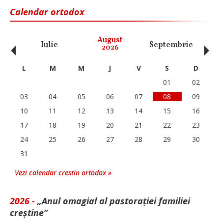
Calendar ortodox
‹
›
August
Iulie
Septembrie
O
2026
L
M
M
J
V
S
D
01
02
03
04
05
06
07
08
09
10
11
12
13
14
15
16
17
18
19
20
21
22
23
24
25
26
27
28
29
30
31
Vezi calendar crestin ortodox »
2026 -
„Anul omagial al pastorației familiei
creștine”