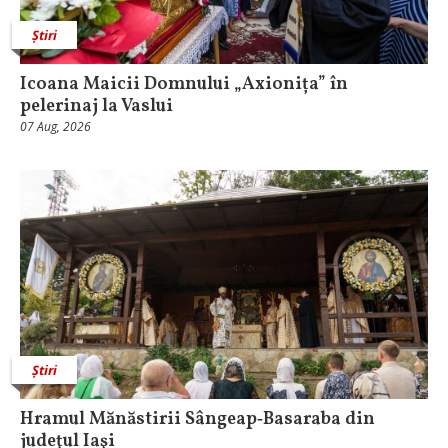
Știri
Icoana Maicii Domnului „Axionița” în
pelerinaj la Vaslui
07 Aug, 2026
Știri
Hramul Mănăstirii Sângeap‑Basaraba din
judeţul Iaşi