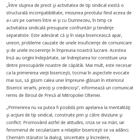
„Între slujirea de preot şi activitatea de tip sindical există o
structurală incompatibilitate, misiunea preotului fiind aceea de
a-i uni pe oameni între ei şi cu Dumnezeu, în timp ce
activitatea sindicală presupune confruntări şi tendinţe
separatiste. Este adevărat că şi în viaţa bisericească apar,
uneori, probleme cauzate de unele insuficienţe de comunicare
şi de unele incoerenţe în împreuna noastră lucrare. Acestea
însă au origini îndepărtate, iar îndreptarea lor constituie una
dintre preocupările noastre de căpătâi. Mai mult, este necesar
ca la primenirea vieţii bisericeşti, tocmai în aspectele evocate
mai sus, să găsim calea unei împreune-glăsuiri în interiorul
Bisericii: ierarhi, preoţi şi credincioşi“, informează un comunicat
remis de Biroul de Presă al Mitropoliei Olteniei.
„Primenirea nu va putea fi posibilă prin apelarea la mentalităţi
şi acţiuni de tip sindical, construite prin şi către diviziune şi
conflict. Promovând astfel de atitudini, criza se va mări, iar
fenomenul de secularizare a relaţiilor bisericeşti se va adânci.
Chemăm stăruitor la dialog, sinceritate şi încredere,