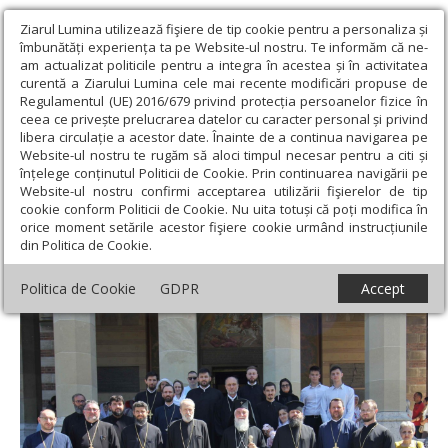
Ziarul Lumina utilizează fişiere de tip cookie pentru a personaliza și
îmbunătăți experiența ta pe Website-ul nostru. Te informăm că ne-
am actualizat politicile pentru a integra în acestea și în activitatea
curentă a Ziarului Lumina cele mai recente modificări propuse de
Regulamentul (UE) 2016/679 privind protecția persoanelor fizice în
ceea ce privește prelucrarea datelor cu caracter personal și privind
libera circulație a acestor date. Înainte de a continua navigarea pe
Website-ul nostru te rugăm să aloci timpul necesar pentru a citi și
Ziarul Lumina
›
Actualitate religioasă
›
Știri
›
Prinos de laudă
înțelege conținutul Politicii de Cookie. Prin continuarea navigării pe
unui sfânt ocrotitor al Cetății Băniei
Website-ul nostru confirmi acceptarea utilizării fişierelor de tip
cookie conform Politicii de Cookie. Nu uita totuși că poți modifica în
Prinos de laudă unui sfânt ocrotitor al
orice moment setările acestor fişiere cookie urmând instrucțiunile
din Politica de Cookie.
Cetății Băniei
Politica de Cookie
GDPR
Accept