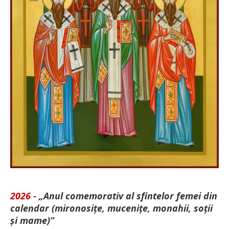
2026 -
„Anul comemorativ al sfintelor femei din
calendar (mironosițe, mu­cenițe, monahii, soții
și mame)”