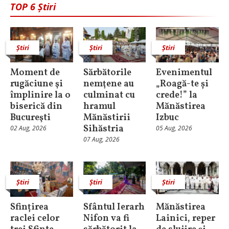
TOP 6 Știri
Știri
Știri
Știri
Moment de
Sărbătorile
Evenimentul
rugăciune şi
nemţene au
„Roagă-te și
împlinire la o
culminat cu
crede!” la
biserică din
hramul
Mănăstirea
Bucureşti
Mănăstirii
Izbuc
Sihăstria
02 Aug, 2026
05 Aug, 2026
07 Aug, 2026
Știri
Știri
Știri
Sfințirea
Sfântul Ierarh
Mănăstirea
raclei celor
Nifon va fi
Lainici, reper