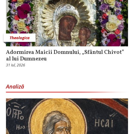
Theologica
Adormirea Maicii Domnului, „Sfântul Chivot”
al lui Dumnezeu
31 Iul, 2026
Analiză