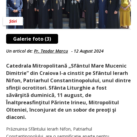
Știri
Galerie foto (3)
Un articol de:
Pr. Teodor Marcu
-
12 August 2024
Catedrala Mitropolitană „Sfântul Mare Mucenic
Dimitrie” din Craiova l-a cinstit pe Sfântul Ierarh
Nifon, Patriarhul Constantinopolului, unul dintre
sfinţii ocrotitori. Sfânta Liturghie a fost
săvârşită duminică, 11 august, de
Înaltpreasfinţitul Părinte Irineu, Mitropolitul
Olteniei, înconjurat de un sobor de preoţi şi
diaconi.
Prăznuirea Sfântului Ierarh Nifon, Patriarhul
Constantinopolului, are o semnificaţie aparte pentru