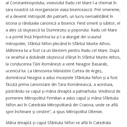
al Constantinopolului, voievodul Radu cel Mare l-a chemat în
țara noastră să reorganizeze viața bisericească. Prin smerenie,
el a devenit mitropolit din patriarh, un lucru nemaiîntâlnit în
istoria și rânduiala canonică a Bisericii. Fiind smerit și iubitor, el
a ales să slujească lui Dumnezeu și poporului. Radu cel Mare
s-a pornit însă împotriva lui și l-a alungat din scaunul
mitropoliei, Sfântul Nifon plecând în Sfântul Munte Athos.
Mâhnirea lui a fost ca un blestem pentru Radu cel Mare. După
ce ierarhul a dobândit obștescul sfârșit în Sfântul Munte Athos,
la conducerea Țării Românești a venit Neagoe Basarab,
ucenicul lui. La târnosirea Mănăstirii Curtea de Argeș,
domnitorul Neagoe a adus moaștele Sfântului Nifon și a fost
făcută prima canonizare din Țara Românească, a acestuia,
păstrându-se capul și mâna dreaptă a patriarhului. Vrednicul de
pomenire Mitropolitul Firmilian a adus capul și mâna Sfântului
Nifon aici în Catedrala Mitropolitană din Craiova, unde se află
spre închinare și cinstire”, a spus Mitropolitul Olteniei.
Mâna dreaptă și capul Sfântului Nifon se află în Catedrala