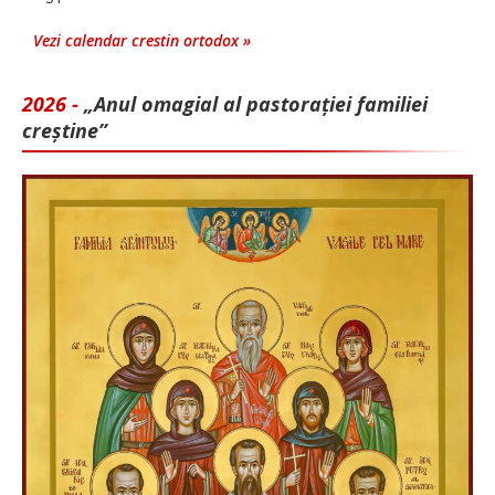
Vezi calendar crestin ortodox »
2026 -
„Anul omagial al pastorației familiei
creștine”