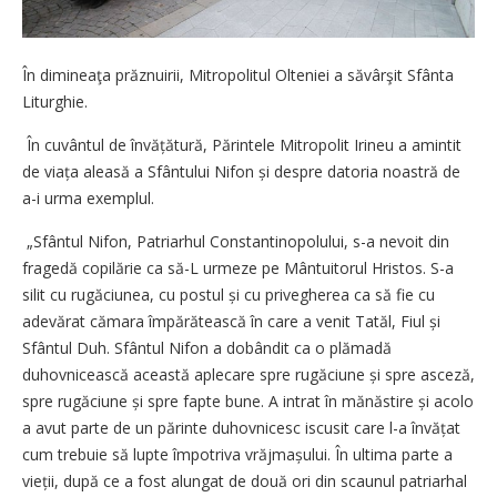
În dimineaţa prăznuirii, Mitropolitul Olteniei a săvârşit Sfânta
Liturghie.
În cuvântul de învățătură, Părintele Mitropolit Irineu a amintit
de viața aleasă a Sfântului Nifon și despre datoria noastră de
a-i urma exemplul.
„Sfântul Nifon, Patriarhul Constantinopolului, s-a nevoit din
fragedă copilărie ca să-L urmeze pe Mântuitorul Hristos. S-a
silit cu rugăciunea, cu postul și cu privegherea ca să fie cu
adevărat cămara împărătească în care a venit Tatăl, Fiul și
Sfântul Duh. Sfântul Nifon a dobândit ca o plămadă
duhovnicească această aplecare spre rugăciune și spre asceză,
spre rugăciune și spre fapte bune. A intrat în mănăstire și acolo
a avut parte de un părinte duhovnicesc iscusit care l-a învățat
cum trebuie să lupte împotriva vrăjmașului. În ultima parte a
vieții, după ce a fost alungat de două ori din scaunul patriarhal