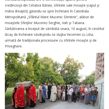
credincioşii din Cetatea Băniei, sfintele sale moaşte (capul şi
mâna dreaptă) găsindu-se spre închinare în Catedrala
Mitropolitană „Sfântul Mare Mucenic Dimitrie”, alături de
moaştele Sfinţilor Mucenici Serghie, Vah şi Tatiana.
Sărbătoarea a început de sămbătă seara, 10 august, în cinstitul
lăcaş de închinare săvârşindu-se slujba Vecerniei cu Litia,
urmată de tradiţionala procesiune cu sfintele moaşte şi de
Priveghere.