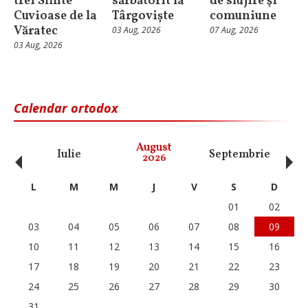
trei Sfinte
sărbătorit la
de slujire şi
Cuvioase de la
Târgoviște
comuniune
Văratec
03 Aug, 2026
07 Aug, 2026
03 Aug, 2026
Calendar ortodox
‹
›
August
Iulie
Septembrie
O
2026
L
M
M
J
V
S
D
01
02
03
04
05
06
07
08
09
10
11
12
13
14
15
16
17
18
19
20
21
22
23
24
25
26
27
28
29
30
31