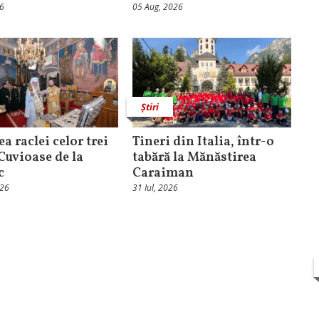
26
05 Aug, 2026
Știri
ea raclei celor trei
Tineri din Italia, într-o
 Cuvioase de la
tabără la Mănăstirea
c
Caraiman
026
31 Iul, 2026