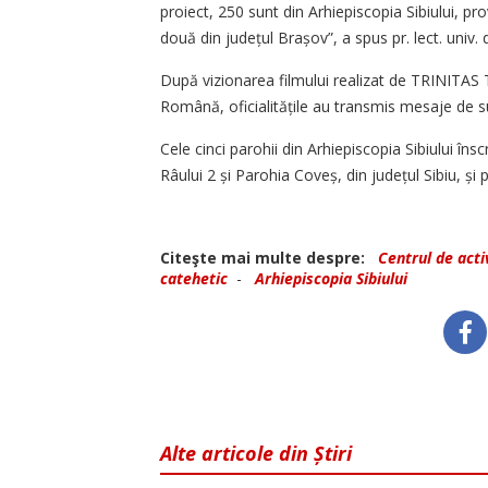
proiect, 250 sunt din Arhiepiscopia Sibiului, prov
două din județul Brașov”, a spus pr. lect. univ. 
După vizionarea filmului realizat de TRINITAS T
Română, oficialitățile au transmis mesaje de sus
Cele cinci parohii din Arhiepiscopia Sibiului îns
Râului 2 și Parohia Coveș, din județul Sibiu, și 
Citeşte mai multe despre:
Centrul de activ
catehetic
-
Arhiepiscopia Sibiului
Alte articole din Știri