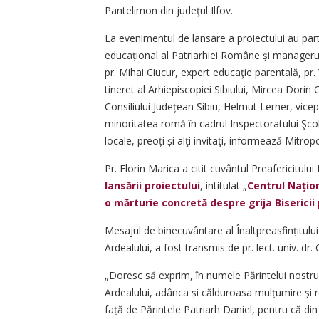
Pantelimon din judeţul Ilfov.
La evenimentul de lansare a proiectului au partic
educațional al Patriarhiei Române și managerul pr
pr. Mihai Ciucur, expert educaţie parentală, pr.
tineret al Arhiepiscopiei Sibiului, Mircea Dorin
Consiliului Județean Sibiu, Helmut Lerner, vicep
minoritatea romă în cadrul Inspectoratului Şcolar
locale, preoți și alţi invitaţi, informează Mitropo
Pr. Florin Marica a citit cuvântul Preafericitulu
lansării proiectului
, intitulat „
Centrul Națion
o mărturie concretă despre grija Bisericii
Mesajul de binecuvântare al Înalt­preasfințitului
Ardealului, a fost transmis de pr. lect. univ. dr.
„Doresc să exprim, în numele Părintelui nostru M
Ardealului, adânca și călduroasa mulțumire și r
față de Părintele Patriarh Daniel, pentru că din