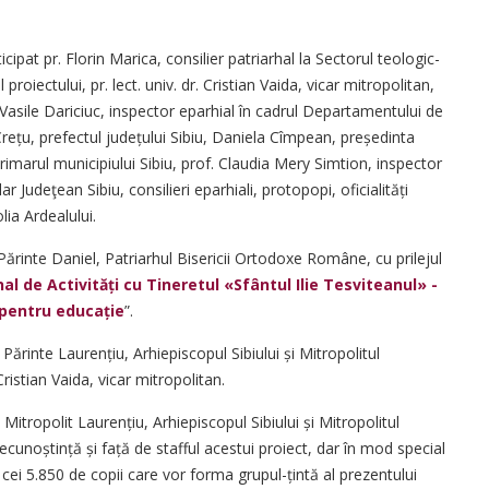
ipat pr. Florin Marica, consilier patriarhal la Sectorul teologic-
oiectului, pr. lect. univ. dr. Cris­tian Vaida, vicar mitropolitan,
 Vasile Dariciuc, inspector eparhial în cadrul Departamentului de
 Crețu, prefectul județului Sibiu, Daniela Cîmpean, președinta
rimarul municipiului Sibiu, prof. Claudia Mery Simtion, inspector
 Judeţean Sibiu, consilieri eparhiali, protopopi, oficia­lități
lia Ardealului.
i Părinte Daniel, Patriarhul Bisericii Ortodoxe Române, cu prilejul
al de Activități cu Tineretul «Sfântul Ilie Tesviteanul» -
 pentru educație
”.
 Părinte Laurențiu, Arhiepiscopul Sibiului și Mitropolitul
 Cristian Vaida, vicar mitropolitan.
itropolit Lauren­țiu, Arhiepiscopul Sibiului și Mitropolitul
ecunoștință și față de stafful acestui proiect, dar în mod special
 cei 5.850 de copii care vor forma grupul-țintă al prezentului