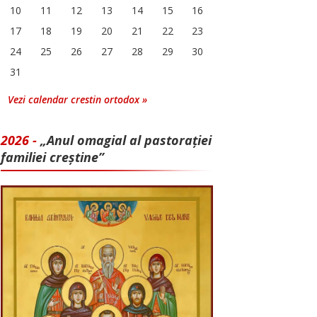
10
11
12
13
14
15
16
17
18
19
20
21
22
23
24
25
26
27
28
29
30
31
Vezi calendar crestin ortodox »
2026 -
„Anul omagial al pastorației
familiei creștine”