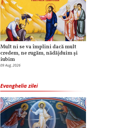
Mult ni se va împlini dacă mult
credem, ne rugăm, nădăjduim și
iubim
09 Aug, 2026
Evanghelia zilei