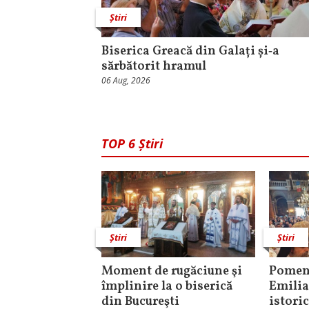
Știri
Biserica Greacă din Galați și‑a
sărbătorit hramul
06 Aug, 2026
TOP 6 Știri
Știri
Știri
Moment de rugăciune şi
Pomeni
împlinire la o biserică
Emilia
din Bucureşti
istori