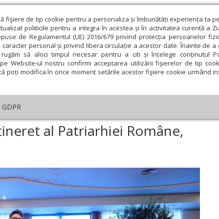
ză fişiere de tip cookie pentru a personaliza și îmbunătăți experiența ta p
alizat politicile pentru a integra în acestea și în activitatea curentă a Z
opuse de Regulamentul (UE) 2016/679 privind protecția persoanelor fizi
 caracter personal și privind libera circulație a acestor date. Înainte de 
eologie și spiritualitate
Educaţie și Cultură
Societate
rugăm să aloci timpul necesar pentru a citi și înțelege conținutul Pol
pe Website-ul nostru confirmi acceptarea utilizării fişierelor de tip cook
că poți modifica în orice moment setările acestor fişiere cookie urmând ins
An omagial
Comunicate de presă
Documentar
GDPR
oiectul Centrului de tineret al Patriarhiei Române, lansat la Sibiu
tineret al Patriarhiei Române,
ie
Februarie
Martie
Aprilie
Mai
Iunie