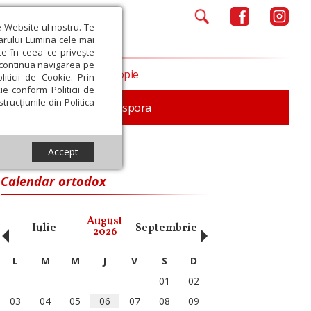
e Website-ul nostru. Te
iarului Lumina cele mai
ce în ceea ce privește
a continua navigarea pe
Opinii
Filantropie
iticii de Cookie. Prin
ie conform Politicii de
trucțiunile din Politica
In memoriam
Diaspora
Accept
Calendar ortodox
‹
›
August
Iulie
Septembrie
Octombrie
Noiembri
2026
L
M
M
J
V
S
D
01
02
03
04
05
06
07
08
09