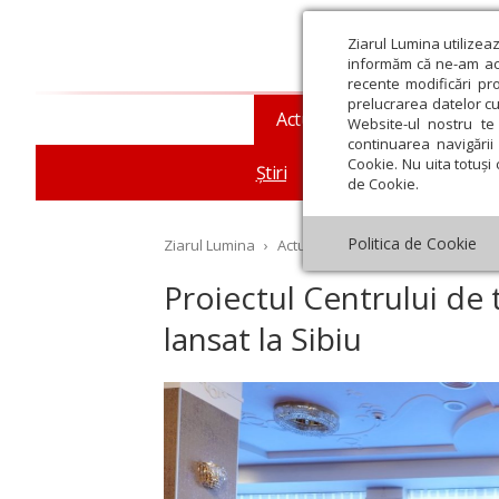
Ziarul Lumina utilizea
informăm că ne-am actu
recente modificări pr
prelucrarea datelor cu
Actualitate religioasă
T
Website-ul nostru te 
continuarea navigării 
Cookie. Nu uita totuși 
Știri
Mesaje și cuvântări
de Cookie.
Politica de Cookie
Ziarul Lumina
›
Actualitate religioasă
›
Știri
›
Pr
Proiectul Centrului de 
lansat la Sibiu
st
Septembrie
Octombrie
Noiembrie
Decembrie
Ianuar