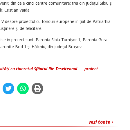
eniți din cele cinci centre comunitare: trei din județul Sibiu și
dr. Cristian Vaida.
V despre proiectul cu fonduri europene inițiat de Patriarhia
ținere şi de felicitare.
crise în proiect sunt: Parohia Sibiu Turnișor 1, Parohia Gura
parohiile Bod 1 și Hălchiu, din județul Brașov.
ități cu tineretul Sfântul Ilie Tesviteanul
-
proiect
vezi toate ›