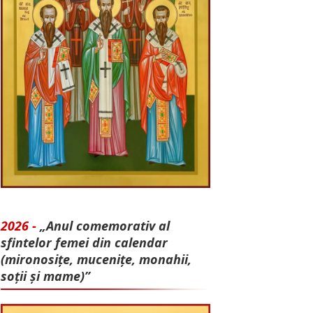
2026 -
„Anul comemorativ al
sfintelor femei din calendar
(mironosițe, mu­cenițe, monahii,
soții și mame)”