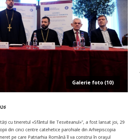
Galerie foto (10)
026
ăți cu tineretul «Sfântul Ilie Tesviteanul»”, a fost lansat joi, 29
 copii din cinci centre catehetice parohiale din Arhiepiscopia
 tineret pe care Patriarhia Română îl va construi în oraşul