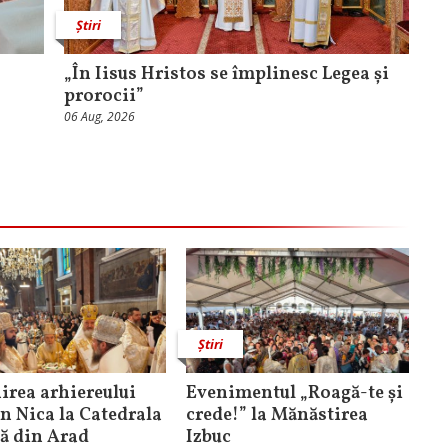
Știri
„În Iisus Hristos se împlinesc Legea și
prorocii”
06 Aug, 2026
Știri
rea arhiereului
Evenimentul „Roagă-te și
n Nica la Catedrala
crede!” la Mănăstirea
că din Arad
Izbuc