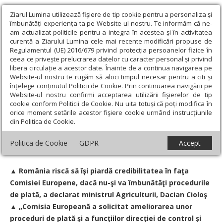
Ziarul Lumina utilizează fişiere de tip cookie pentru a personaliza și
îmbunătăți experiența ta pe Website-ul nostru. Te informăm că ne-
am actualizat politicile pentru a integra în acestea și în activitatea
curentă a Ziarului Lumina cele mai recente modificări propuse de
Regulamentul (UE) 2016/679 privind protecția persoanelor fizice în
ceea ce privește prelucrarea datelor cu caracter personal și privind
libera circulație a acestor date. Înainte de a continua navigarea pe
Website-ul nostru te rugăm să aloci timpul necesar pentru a citi și
Ziarul Lumina
›
Actualitate religioasă
›
Știri
›
România riscă să îşi
înțelege conținutul Politicii de Cookie. Prin continuarea navigării pe
piardă credibilitatea în faţa Comisiei Europene
Website-ul nostru confirmi acceptarea utilizării fişierelor de tip
cookie conform Politicii de Cookie. Nu uita totuși că poți modifica în
România riscă să îşi piardă credibilitatea în
orice moment setările acestor fişiere cookie urmând instrucțiunile
din Politica de Cookie.
faţa Comisiei Europene
Politica de Cookie
GDPR
Accept
Data:
22 August 2008
▲ România riscă să îşi piardă credibilitatea în faţa
Comisiei Europene, dacă nu-şi va îmbunătăţi procedurile
de plată, a declarat ministrul Agriculturii, Dacian Cioloş
▲ „Comisia Europeană a solicitat ameliorarea unor
proceduri de plată şi a funcţiilor direcţiei de control şi