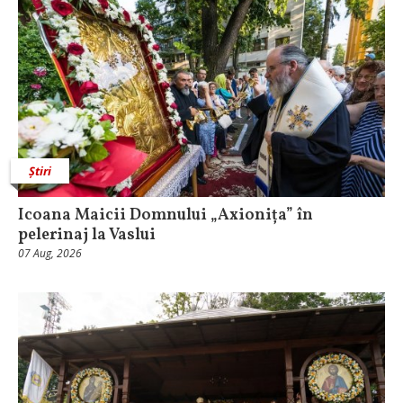
Știri
Icoana Maicii Domnului „Axionița” în
pelerinaj la Vaslui
07 Aug, 2026