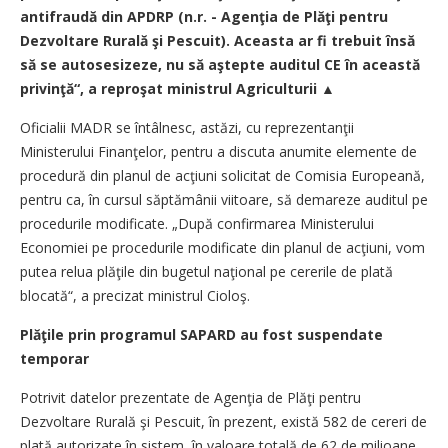
antifraudă din APDRP (n.r. - Agenţia de Plăţi pentru
Dezvoltare Rurală şi Pescuit). Aceasta ar fi trebuit însă
să se autosesizeze, nu să aştepte auditul CE în această
privinţă“, a reproşat ministrul Agriculturii ▲
Oficialii MADR se întâlnesc, astăzi, cu reprezentanţii
Ministerului Finanţelor, pentru a discuta anumite elemente de
procedură din planul de acţiuni solicitat de Comisia Europeană,
pentru ca, în cursul săptămânii viitoare, să demareze auditul pe
procedurile modificate. „După confirmarea Ministerului
Economiei pe procedurile modificate din planul de acţiuni, vom
putea relua plăţile din bugetul naţional pe cererile de plată
blocată“, a precizat ministrul Cioloş.
Plăţile prin programul SAPARD au fost suspendate
temporar
Potrivit datelor prezentate de Agenţia de Plăţi pentru
Dezvoltare Rurală şi Pescuit, în prezent, există 582 de cereri de
plată autorizate în sistem, în valoare totală de 62 de milioane