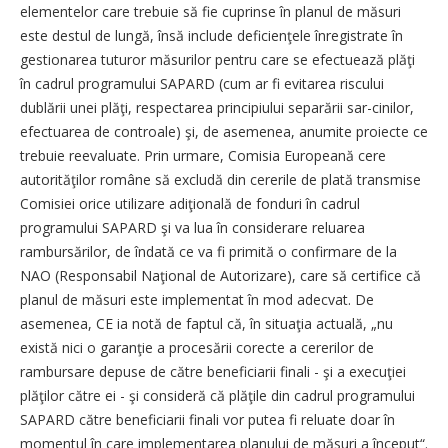
elementelor care trebuie să fie cuprinse în planul de măsuri
este destul de lungă, însă include deficienţele înregistrate în
gestionarea tuturor măsurilor pentru care se efectuează plăţi
în cadrul programului SAPARD (cum ar fi evitarea riscului
dublării unei plăţi, respectarea principiului separării sar-cinilor,
efectuarea de controale) şi, de asemenea, anumite proiecte ce
trebuie reevaluate. Prin urmare, Comisia Europeană cere
autorităţilor române să excludă din cererile de plată transmise
Comisiei orice utilizare adiţională de fonduri în cadrul
programului SAPARD şi va lua în considerare reluarea
rambursărilor, de îndată ce va fi primită o confirmare de la
NAO (Responsabil Naţional de Autorizare), care să certifice că
planul de măsuri este implementat în mod adecvat. De
asemenea, CE ia notă de faptul că, în situaţia actuală, „nu
există nici o garanţie a procesării corecte a cererilor de
rambursare depuse de către beneficiarii finali - şi a execuţiei
plăţilor către ei - şi consideră că plăţile din cadrul programului
SAPARD către beneficiarii finali vor putea fi reluate doar în
momentul în care implementarea planului de măsuri a început“.