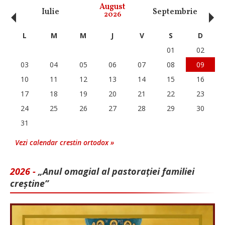
‹
›
August
Iulie
Septembrie
O
2026
L
M
M
J
V
S
D
01
02
03
04
05
06
07
08
09
10
11
12
13
14
15
16
17
18
19
20
21
22
23
24
25
26
27
28
29
30
31
Vezi calendar crestin ortodox »
2026 -
„Anul omagial al pastorației familiei
creștine”