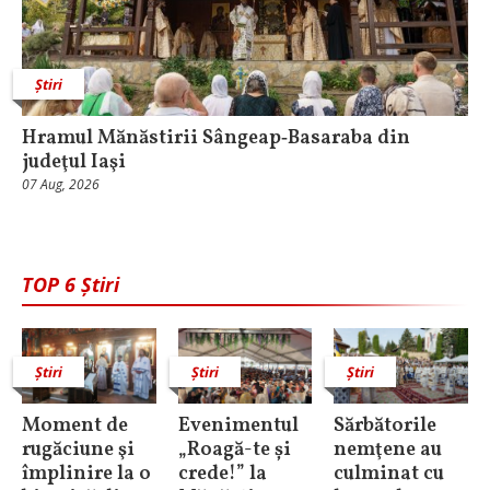
Știri
Hramul Mănăstirii Sângeap‑Basaraba din
judeţul Iaşi
07 Aug, 2026
TOP 6 Știri
Știri
Știri
Știri
Moment de
Evenimentul
Sărbătorile
rugăciune şi
„Roagă-te și
nemţene au
împlinire la o
crede!” la
culminat cu