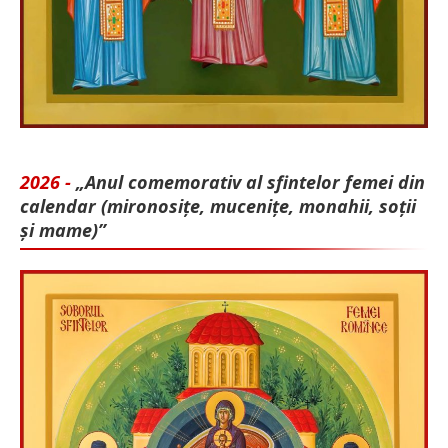
2026 -
„Anul comemorativ al sfintelor femei din
calendar (mironosițe, mu­cenițe, monahii, soții
și mame)”