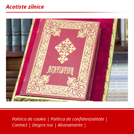
Acatiste zilnice
Politica de cookie
|
Politica de confidențialitate
|
Contact
|
Despre noi
|
Abonamente
|