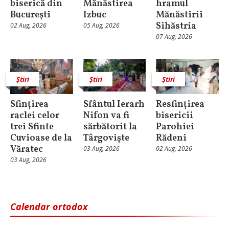
biserică din
Mănăstirea
hramul
Bucureşti
Izbuc
Mănăstirii
Sihăstria
02 Aug, 2026
05 Aug, 2026
07 Aug, 2026
Știri
Știri
Știri
Sfințirea
Sfântul Ierarh
Resfințirea
raclei celor
Nifon va fi
bisericii
trei Sfinte
sărbătorit la
Parohiei
Cuvioase de la
Târgoviște
Rădeni
Văratec
03 Aug, 2026
02 Aug, 2026
03 Aug, 2026
Calendar ortodox