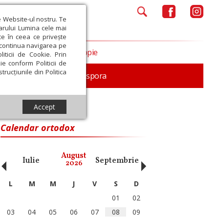
e Website-ul nostru. Te
iarului Lumina cele mai
ce în ceea ce privește
a continua navigarea pe
Opinii
Filantropie
iticii de Cookie. Prin
ie conform Politicii de
trucțiunile din Politica
In memoriam
Diaspora
Accept
Calendar ortodox
‹
›
August
Iulie
Septembrie
Octombrie
Noiembri
2026
L
M
M
J
V
S
D
01
02
03
04
05
06
07
08
09