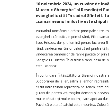
10 noiembrie 2024, un cuvânt de învăț
Mucenic Gheorghe” al Reședinței Patr
evanghelic citit în cadrul Sfintei Lit
„samarineanul milostiv este chipul iu
Patriarhul României a arătat principalele trei m
evanghelic rânduit: „În primul rând, Pilda samari
Iisus Hristos, dar și o lumină pentru lucrarea fila
rând, vindecarea rănilor celui căzut printre tâ
vindecarea oamenilor de rănile păcatelor prin B
Sângele lui Hristos. În al treilea rând, casa de 
este Biserica”.
În continuare, Întâistătătorul Bisericii noastre 
„Coborârea de la Ierusalim la Ierihon reprezin
căzut între tâlhari reprezintă pe Adam, care p
și răni din partea vrăjmașilor demoni și aceast
multe păcate și multe patimi, care apoi au du
Pavel că plata păcatului este moartea. Coborârea