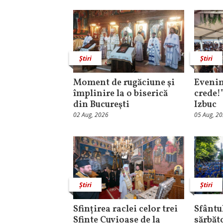
Știri
Știri
Moment de rugăciune şi
Evenim
împlinire la o biserică
crede!
din Bucureşti
Izbuc
02 Aug, 2026
05 Aug, 2
Știri
Știri
Sfințirea raclei celor trei
Sfântul
Sfinte Cuvioase de la
sărbăt