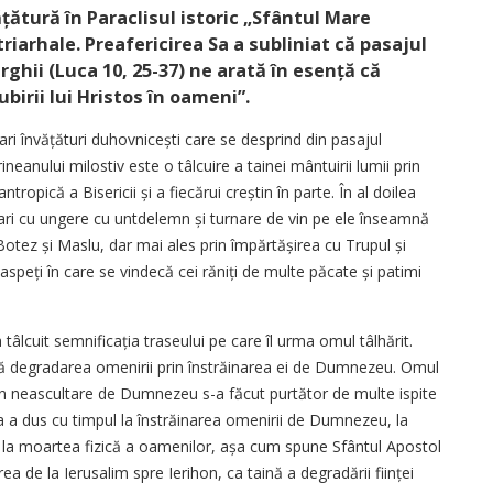
ă­tură în Paraclisul istoric „Sfântul Mare
iarhale. Preafericirea Sa a subliniat că pasajul
urghii (Luca 10, 25-37) ne arată în esență că
birii lui Hristos în oameni”.
ari învățături duhovnicești care se desprind din pasajul
neanului milostiv este o tâlcuire a tainei mântuirii lumii prin
ntropică a Bisericii și a fiecărui creștin în parte. În al doilea
lhari cu ungere cu untdelemn și turnare de vin pe ele înseamnă
otez și Maslu, dar mai ales prin împărtășirea cu Trupul și
oaspeți în care se vindecă cei răniți de multe păcate și patimi
a tâlcuit semnificația traseului pe care îl urma omul tâlhărit.
tă degradarea omenirii prin înstrăinarea ei de Dumnezeu. Omul
rin neascultare de Dumnezeu s-a făcut purtător de multe ispite
a a dus cu timpul la înstrăinarea omenirii de Dumnezeu, la
s la moartea fizică a oamenilor, așa cum spune Sfântul Apostol
 de la Ierusalim spre Ierihon, ca taină a degradării ființei