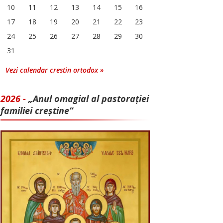
10
11
12
13
14
15
16
17
18
19
20
21
22
23
24
25
26
27
28
29
30
31
Vezi calendar crestin ortodox »
2026 -
„Anul omagial al pastorației
familiei creștine”