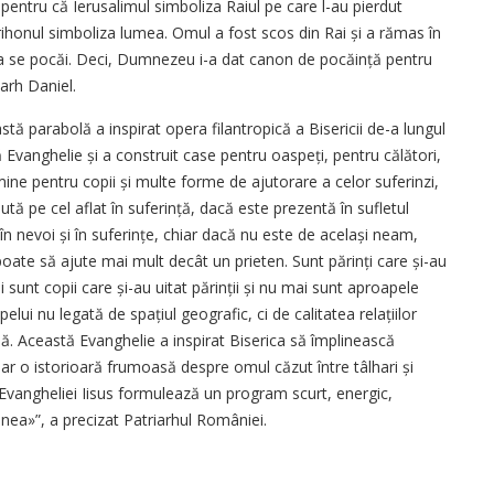
entru că Ierusalimul simboliza Raiul pe care l-au pierdut
Ierihonul simboliza lumea. Omul a fost scos din Rai și a rămas în
 a se pocăi. Deci, Dumnezeu i-a dat canon de pocăință pentru
iarh Daniel.
stă parabolă a inspirat opera filantropică a Bisericii de-a lungul
ă Evanghelie și a construit case pentru oas­peți, pentru călători,
mine pentru copii și multe forme de ajutorare a celor suferinzi,
jută pe cel aflat în suferință, dacă este prezentă în sufletul
 în nevoi și în suferințe, chiar dacă nu este de același neam,
poate să ajute mai mult decât un prieten. Sunt părinți care și-au
 sunt copii care și-au uitat părinții și nu mai sunt aproapele
pelui nu legată de spațiul geografic, ci de calitatea relațiilor
lă. Această Evanghelie a inspirat Biserica să împlinească
oar o istorioară frumoasă despre omul căzut între tâlhari și
l Evangheliei Iisus formulează un program scurt, energic,
enea»”, a precizat Patriarhul României.