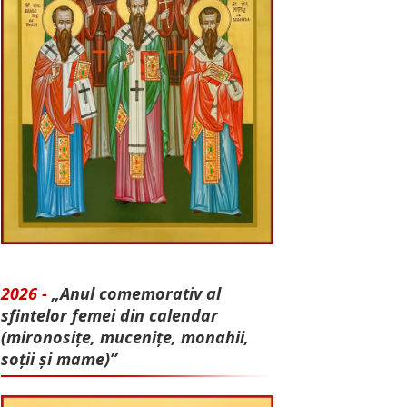
2026 -
„Anul comemorativ al
sfintelor femei din calendar
(mironosițe, mu­cenițe, monahii,
soții și mame)”