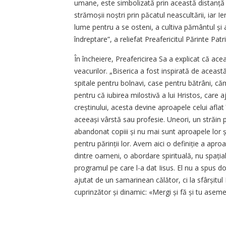
umane, este simbolizată prin această distanță p
strămoșii noștri prin păcatul neascultării, iar 
lume pentru a se osteni, a cultiva pământul și
îndreptare”, a reliefat Preafericitul Părinte Patr
În încheiere, Preafericirea Sa a explicat că acea
veacurilor. „Biserica a fost inspirată de aceast
spitale pentru bolnavi, case pentru bătrâni, că
pentru că iubirea milostivă a lui Hristos, care a
creștinului, acesta devine aproapele celui aflat
aceeași vârstă sau profesie. Uneori, un străin 
abandonat copiii și nu mai sunt aproapele lor și
pentru părinții lor. Avem aici o definiție a aproa
dintre oameni, o abordare spirituală, nu spația
programul pe care l-a dat Iisus. El nu a spus d
ajutat de un samarinean călător, ci la sfârșitu
cuprinzător și dinamic: «Mergi și fă și tu asem