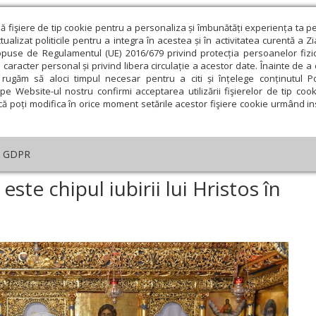
ză fişiere de tip cookie pentru a personaliza și îmbunătăți experiența ta p
alizat politicile pentru a integra în acestea și în activitatea curentă a Z
opuse de Regulamentul (UE) 2016/679 privind protecția persoanelor fizi
 caracter personal și privind libera circulație a acestor date. Înainte de 
eologie și spiritualitate
Educaţie și Cultură
Societate
rugăm să aloci timpul necesar pentru a citi și înțelege conținutul Pol
pe Website-ul nostru confirmi acceptarea utilizării fişierelor de tip cook
că poți modifica în orice moment setările acestor fişiere cookie urmând ins
An omagial
Comunicate de presă
Documentar
GDPR
amarineanul milostiv este chipul iubirii lui Hristos în oameni”
ste chipul iubirii lui Hristos în
ie
Februarie
Martie
Aprilie
Mai
Iunie