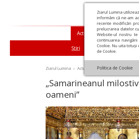
Ziarul Lumina utilizea
informăm că ne-am actu
recente modificări pr
prelucrarea datelor cu
Actualitate religioasă
T
Website-ul nostru te 
continuarea navigării 
Cookie. Nu uita totuși 
Știri
Mesaje și cuvântări
de Cookie.
Politica de Cookie
Ziarul Lumina
›
Actualitate religioasă
›
Știri
›
„S
„Samarineanul milostiv e
oameni”
st
Septembrie
Octombrie
Noiembrie
Decembrie
Ianuar