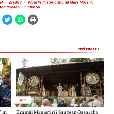
el
-
predica
-
Paraclisul istoric Sfântul Mare Mucenic
 samarineanului milostiv
vezi toate ›
Știri
 în
Hramul Mănăstirii Sângeap‑Basaraba