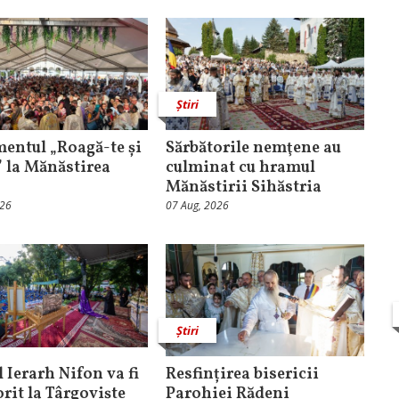
Știri
entul „Roagă-te și
Sărbătorile nemţene au
” la Mănăstirea
culminat cu hramul
Mănăstirii Sihăstria
026
07 Aug, 2026
Știri
 Ierarh Nifon va fi
Resfințirea bisericii
orit la Târgoviște
Parohiei Rădeni