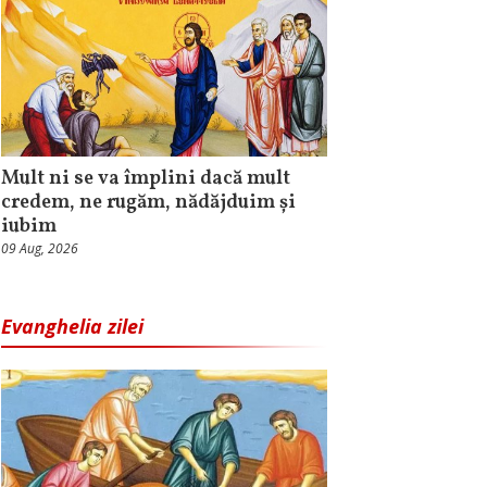
Mult ni se va împlini dacă mult
credem, ne rugăm, nădăjduim și
iubim
09 Aug, 2026
Evanghelia zilei