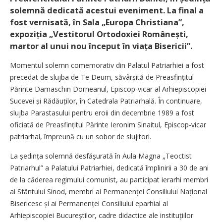
solemnă dedicată acestui eveniment. La final a
fost vernisată, în Sala „Europa Christiana”,
expoziția „Vestitorul ­Ortodoxiei Românești,
martor al unui nou început în viața Bisericii”.
Momentul solemn comemorativ din Palatul Patriarhiei a fost
precedat de slujba de Te Deum, săvârșită de Preasfințitul
Părinte Damaschin Dorneanul, Episcop-vicar al Arhiepiscopiei
Sucevei și Rădăuților, în Catedrala Patriarhală. În continuare,
slujba Parastasului pentru eroii din decembrie 1989 a fost
oficiată de Preasfințitul Părinte Ieronim Sinaitul, Episcop-vicar
patriarhal, împreună cu un sobor de slujitori.
La ședința solemnă desfășurată în Aula Magna „Teoctist
Patriarhul” a Palatului Patriarhiei, dedicată împlinirii a 30 de ani
de la căderea regimului comunist, au participat ierarhi membri
ai Sfântului Sinod, membri ai Permanenței Consiliului Național
Bisericesc și ai Permanenței Consiliului eparhial al
Arhiepiscopiei Bucureștilor, cadre didactice ale instituțiilor