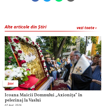
Alte articole din Știri
vezi toate ›
Știri
Icoana Maicii Domnului „Axionița” în
pelerinaj la Vaslui
07 Aug, 2026