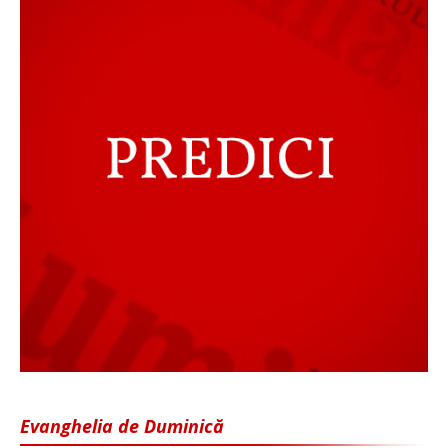
Evanghelia de Duminică