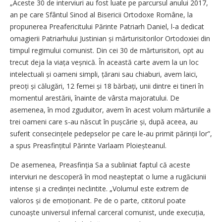
„Aceste 30 de interviuri au fost luate pe parcursul anului 2017,
an pe care Sfântul Sinod al Bisericii Ortodoxe Române, la
propunerea Preafericitului Părinte Patriarh Daniel, l-a dedicat
omagierii Patriarhului Justinian și mărturisitorilor Ortodoxiei din
timpul regimului comunist. Din cei 30 de mărturisitori, opt au
trecut deja la viața veșnică. În această carte avem la un loc
intelectuali și oameni simpli, țărani sau chiaburi, avem laici,
preoți și călugări, 12 femei și 18 bărbați, unii dintre ei tineri în
momentul arestării, înainte de vârsta majoratului. De
asemenea, în mod zguduitor, avem în acest volum mărturiile a
trei oameni care s-au născut în pușcărie și, după aceea, au
suferit consecințele pedepselor pe care le-au primit părinții lor”,
a spus Preasfințitul Părinte Varlaam Ploieșteanul.
De asemenea, Preasfinția Sa a subliniat faptul că aceste
interviuri ne descoperă în mod neașteptat o lume a rugăciunii
intense și a credinței neclintite. „Volumul este extrem de
valoros și de emoționant. Pe de o parte, cititorul poate
cunoaște universul infernal carceral comunist, unde execuția,