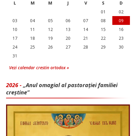
L
M
M
J
V
S
D
01
02
03
04
05
06
07
08
09
10
11
12
13
14
15
16
17
18
19
20
21
22
23
24
25
26
27
28
29
30
31
Vezi calendar crestin ortodox »
2026 -
„Anul omagial al pastorației familiei
creștine”