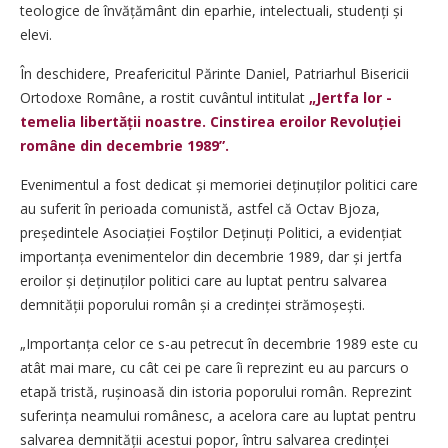
teologice de învățământ din eparhie, intelectuali, studenți și
elevi.
În deschidere, Preafericitul Părinte Daniel, Patriarhul Bisericii
Ortodoxe Române, a rostit cuvântul intitulat
„Jertfa lor -
temelia libertății noastre. Cinstirea eroilor Revoluției
române din decembrie 1989”.
Evenimentul a fost dedicat și memoriei deținuților politici care
au suferit în perioada comunistă, astfel că Octav Bjoza,
președintele Asociației Foștilor Deținuți Politici, a evidențiat
importanța evenimentelor din decembrie 1989, dar și jertfa
eroilor și deținuților politici care au luptat pentru salvarea
demnității poporului român și a credinței strămoșești.
„Importanța celor ce s-au petrecut în decembrie 1989 este cu
atât mai mare, cu cât cei pe care îi reprezint eu au parcurs o
etapă tristă, rușinoasă din istoria poporului român. Reprezint
suferința neamului românesc, a acelora care au luptat pentru
salvarea demnității acestui popor, întru salvarea credinței