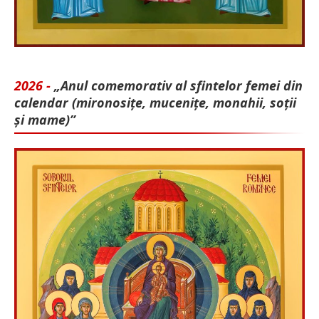
2026 -
„Anul comemorativ al sfintelor femei din
calendar (mironosițe, mu­cenițe, monahii, soții
și mame)”