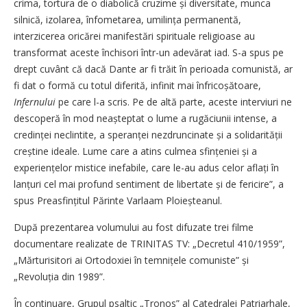
crima, tortura de o diabolică cruzime și diversitate, munca
silnică, izolarea, înfometarea, umilința permanentă,
interzicerea oricărei manifestări spirituale religioase au
transformat aceste închisori într-un adevărat iad. S-a spus pe
drept cuvânt că dacă Dante ar fi trăit în perioada comunistă, ar
fi dat o formă cu totul diferită, infinit mai înfricoșătoare,
Infernului
pe care l-a scris. Pe de altă parte, aceste interviuri ne
descoperă în mod neașteptat o lume a rugăciunii intense, a
credinței neclintite, a speranței nezdruncinate și a solidarității
creștine ideale. Lume care a atins culmea sfințeniei și a
experiențelor mistice inefabile, care le-au adus celor aflați în
lanțuri cel mai profund sentiment de libertate și de fericire”, a
spus Preasfințitul Părinte Varlaam Ploieșteanul.
După prezentarea volumului au fost difuzate trei filme
documentare realizate de TRINITAS TV: „Decretul 410/1959”,
„Mărturisitori ai Ortodoxiei în temnițele comuniste” și
„Revoluția din 1989”.
În continuare, Grupul psaltic „Tronos” al Catedralei Patriarhale,