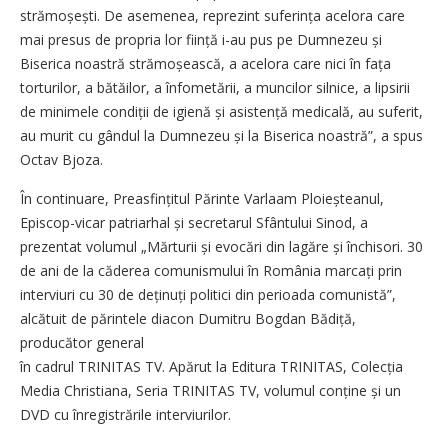
strămoșești. De asemenea, reprezint suferința acelora care
mai presus de propria lor ființă i-au pus pe Dumnezeu și
Biserica noastră strămoșească, a acelora care nici în fața
torturilor, a bătăilor, a înfometării, a muncilor silnice, a lipsirii
de minimele condiții de igienă și asistență medicală, au suferit,
au murit cu gândul la Dumnezeu și la Biserica noastră”, a spus
Octav Bjoza.
În continuare, Preasfințitul Părinte Varlaam Ploieșteanul,
Episcop-vicar patriarhal și secretarul Sfântului Sinod, a
prezentat volumul „Mărturii și evocări din lagăre și închisori. 30
de ani de la căderea comunismului în România marcați prin
interviuri cu 30 de deținuți politici din ­perioada comunistă”,
alcătuit de părintele diacon Dumitru Bogdan Bădiță,
producător general ­
în cadrul TRINITAS TV. Apărut la Editura ­TRINITAS, Colecția
Media Christiana, Seria TRINITAS TV, volumul conține și un
DVD cu înregistrările interviurilor.