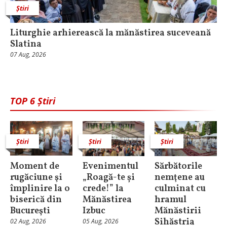
Știri
Liturghie arhierească la mănăstirea suceveană
Slatina
07 Aug, 2026
TOP 6 Știri
Știri
Știri
Știri
Moment de
Evenimentul
Sărbătorile
rugăciune şi
„Roagă-te și
nemţene au
împlinire la o
crede!” la
culminat cu
biserică din
Mănăstirea
hramul
Bucureşti
Izbuc
Mănăstirii
Sihăstria
02 Aug, 2026
05 Aug, 2026