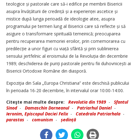
teologice și pastorale care să-i edifice pe membrii Bisericii
asupra învățăturii de credință și a experienței ascetice și
mistice după lunga perioadă de ideologie atee, asupra
programului pe termen lung al Bisericii care să reflecte și să
asigure o transformare spirituală temeinică; preocuparea
pentru recuperarea memoriei eroilor, prin comemorarea cu
predilecție a unor figuri cu viață sfântă și prin sublinierea
sensului jertfelnic al eroismului de la Revoluția din decembrie
1989; deschiderea de punți pastorale pentru fiii duhovnicești ai
­Bisericii Ortodoxe Române din diasporă.
Expoziţia din Sala „Europa Christiana” este deschisă publicului
în perioada 16-20 decembrie, în intervalul orar 10:00-14:00.
Citeşte mai multe despre:
Revolutia din 1989
-
Sfantul
Sinod
-
Damaschin Dorneanul
-
Patriarhul Daniel
-
Ieronim, Episcopul Daciei Felix
-
Catedrala Patriarhala
-
parastas
-
comunism
-
ședință