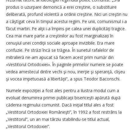
produs o uzurpare demonică a erei creştine, o substituire
deliberată, profund violentă a ordinii creştine. Nici un creştin nu
a câştigat ceva în timpul acestui regim. Pe unii, comunismul i-a
făcut martiri. Pe alţii i-a împins pe calea unei duplicităţi tragice.
Cea mai mare parte a creştinilor au fost marginalizați în
cenuşiul unei condiţii sociale aproape invizibile. Era mare
confuzie. Pe străzi încă se trăgea. În sunetul rafalelor de
mitralieră ne-am apucat să facem acest prim număr din
«Vestitorul Ortodoxiei». În paginile primelor numere se poate
vedea amestecul dintre vechi şi nou, inerţie şi speranţă, clişeu
şi vocea impetuoasă a libertăţii”, a spus Teodor Baconschi.
Numele expoziţiei a fost ales pentru a ilustra modul cum a
evoluat denumirea primei publicaţii bisericeşti apărută după
căderea regimului ­comunist. Dacă iniţial titlul ales a fost
„Vestitorul Ortodoxiei Româneşti”, în 1992 a fost restrâns la
„Vestitorul”, un an mai târziu stabilindu-se titlul actual,
„Vestitorul Ortodoxiei”.