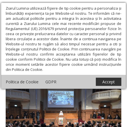
Ziarul Lumina utilizează fişiere de tip cookie pentru a personaliza și
îmbunătăți experiența ta pe Website-ul nostru. Te informăm că ne-
am actualizat politicile pentru a integra în acestea și în activitatea
curentă a Ziarului Lumina cele mai recente modificări propuse de
Regulamentul (UE) 2016/679 privind protecția persoanelor fizice în
ceea ce privește prelucrarea datelor cu caracter personal și privind
libera circulație a acestor date. Înainte de a continua navigarea pe
Website-ul nostru te rugăm să aloci timpul necesar pentru a citi și
Ziarul Lumina
›
Actualitate religioasă
›
Știri
›
Ședință solemnă a
înțelege conținutul Politicii de Cookie. Prin continuarea navigării pe
Sfântului Sinod dedicată Revoluției din 1989
Website-ul nostru confirmi acceptarea utilizării fişierelor de tip
cookie conform Politicii de Cookie. Nu uita totuși că poți modifica în
Ședință solemnă a Sfântului Sinod dedicată
orice moment setările acestor fişiere cookie urmând instrucțiunile
din Politica de Cookie.
Revoluției din 1989
Politica de Cookie
GDPR
Accept