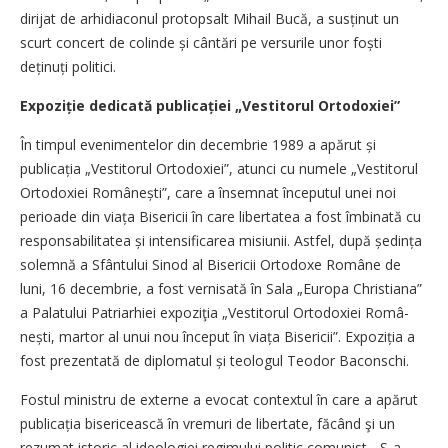
dirijat de arhidiaconul protopsalt Mihail Bucă, a susținut un
scurt concert de colinde și cântări pe versurile unor foști
deținuți politici.
Expoziție dedicată publicației „Vestitorul Ortodoxiei”
În timpul evenimentelor din decembrie 1989 a apărut și
publicația „Vestitorul Ortodoxiei”, atunci cu numele „Vestitorul
Ortodoxiei Românești”, care a însemnat începutul unei noi
perioade din viața Bisericii în care libertatea a fost îmbinată cu
responsabilitatea și intensificarea misiunii. Astfel, după ședința
solemnă a Sfântului Sinod al Bisericii Ortodoxe Române de
luni, 16 decembrie, a fost vernisată în Sala „Europa Christiana”
a Palatului Patriarhiei expoziţia „Vestitorul Ortodoxiei Româ­
nești, martor al unui nou început în viața Bisericii”. Expoziția a
fost prezentată de diplomatul și teologul Teodor Baconschi.
Fostul ministru de externe a evocat contextul în care a apărut
publicația bisericească în vremuri de libertate, făcând şi un
rezumat istoric al ideologiei regimului politic comunist. „S-a