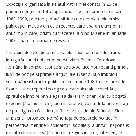
Expoziţia organizată în Palatul Patriarhiei constă în 25 de
panouri conţinând fotocopiile unor file din numerele din anii
1989-1990, precum şi două vitrine cu exemplare din arhiva
publicației, inclusiv din cele recente, care aparțin ultimilor 11
ani, timp în care, odată cu trecerea la o nouă serie în ianuarie
2008, apare în format de revistă.
Principiul de selecţie a materialelor expuse a fost ilustrarea
inaugurării unei noi perioade din viața Bisericii Ortodoxe
Române în condiții istorice și socio-politice noi, redând primele
luări de poziție și primele acțiuni ale Bisericii sub imboldul
schimbării sistemului politic în decembrie 1989; încercarea de
fixare a unor repere teologice și canonice ale schimbării;
spiritul de înnoire prin alegerea de ierarhi tineri, dar cu bogată
experiență academică și administrativă, cu studii la universități
de prestigiu din Occident; luările de poziție ale Sfântului Sinod
al Bisericii Ortodoxe Române față de disputele politice în
perspectiva menținerii solidarității sociale și a unității naționale;
(re)introducerea învățământului religios în școli; intervențiile