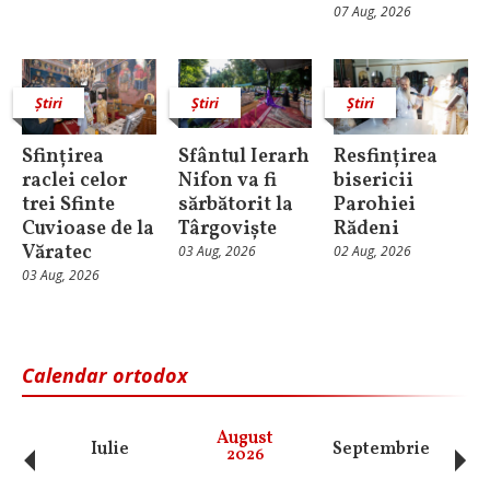
07 Aug, 2026
Știri
Știri
Știri
Sfințirea
Sfântul Ierarh
Resfințirea
raclei celor
Nifon va fi
bisericii
trei Sfinte
sărbătorit la
Parohiei
Cuvioase de la
Târgoviște
Rădeni
Văratec
03 Aug, 2026
02 Aug, 2026
03 Aug, 2026
Calendar ortodox
‹
›
August
Iulie
Septembrie
O
2026