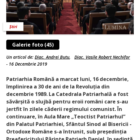
Știri
Galerie foto (45)
Un articol de:
Diac. Andrei Butu
,
Diac. Vasile Robert Nechifor
-
16 Decembrie 2019
Patriarhia Română a marcat luni, 16 decembrie,
împlinirea a 30 de ani de la Revoluția din
decembrie 1989. La Catedrala Patriarhală a fost
săvârșită o slujbă pentru eroii români care s-au
jertfit în zilele căderii regimului ­comunist. În
continuare, în Aula Mare „Teoctist Patriarhul”
din Palatul ­Patriarhiei, Sfântul ­Sinod al Bisericii ­
Ortodoxe Române s-a întrunit, sub președinția
Preafericitului Părinte Patriarh Daniel, în ședință