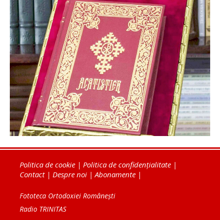
Politica de cookie
|
Politica de confidențialitate
|
Contact
|
Despre noi
|
Abonamente
|
Fototeca Ortodoxiei Românești
Radio TRINITAS