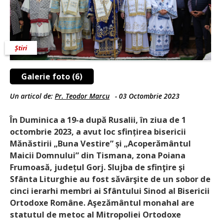
Știri
Galerie foto (6)
Un articol de:
Pr. Teodor Marcu
-
03 Octombrie 2023
În Duminica a 19-a după Rusalii, în ziua de 1
octombrie 2023, a avut loc sfințirea bisericii
Mănăstirii „Buna Vestire” și „Acoperământul
Maicii Domnului” din Tismana, zona Poiana
Frumoasă, județul Gorj. Slujba de sfinţire şi
Sfânta Liturghie au fost săvârşite de un sobor de
cinci ierarhi mem­bri ai Sfântului Sinod al Bisericii
Ortodoxe Române. Aşezământul monahal are
statutul de metoc al Mitropoliei Ortodoxe