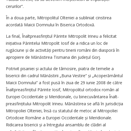
cerurilor”.
În a doua parte, Mitropolitul Olteniei a subliniat cinstirea
acordată Maicii Domnului în Biserica Ortodoxă.
La final, Înaltpreasfințitul Părinte Mitropolit Irineu a felicitat
inițiativa Părintelui Mitropolit Iosif de a ridica un loc de
rugăciune și de activități pentru tinerii români din diasporă în
apropiere de Mănăstirea Tismana din județul Gorj.
Potrivit pisaniei și actului de târnosire, piatra de temelie a
bisericii din cadrul Mănăstirii „Buna Vestire” și „Acoperământul
Maicii Domnului” a fost pusă în ziua de 29 iunie 2008 de către
Înaltpreasfințitul Părinte Iosif, Mitropolitul ortodox român al
Europei Occidentale și Meridionale, cu binecuvântarea Înalt­
prea­sfinți­tului Mitropolit Irineu. Mănăstirea se află în jurisdicția
Mitropoliei Olteniei, însă cu statutul de metoc al Mitropoliei
Ortodoxe Române a Europei Occidentale și Meridionale.
Ridicarea bisericii și a întregului ansamblu de clădiri al