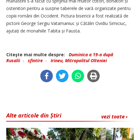
mănăstirii s-a făcut cu sprijinul mai multor ctitori, donatori și
ostenitori pentru a susține taberele de vară organizate pentru
copiii români din Occident. Pictura bisericii a fost realizată de
pictorii George Sergiu Vatamaniuc și Cătălin Ovidiu Simiciuc,
ajutați de monahiile Tabita și Fausta.
Citeşte mai multe despre:
Duminica a 19-a după
Rusalii
-
sfintire
-
Irineu, Mitropolitul Olteniei
Alte articole din Știri
vezi toate ›