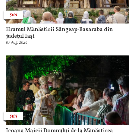
Știri
Hramul Mănăstirii Sângeap‑Basaraba din
judeţul Iaşi
07 Aug, 2026
Știri
Icoana Maicii Domnului de la Mănăstirea