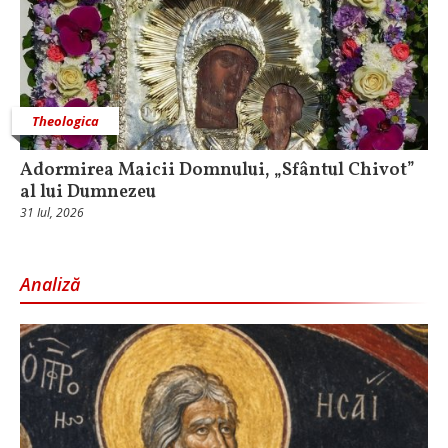
Theologica
Adormirea Maicii Domnului, „Sfântul Chivot”
al lui Dumnezeu
31 Iul, 2026
Analiză