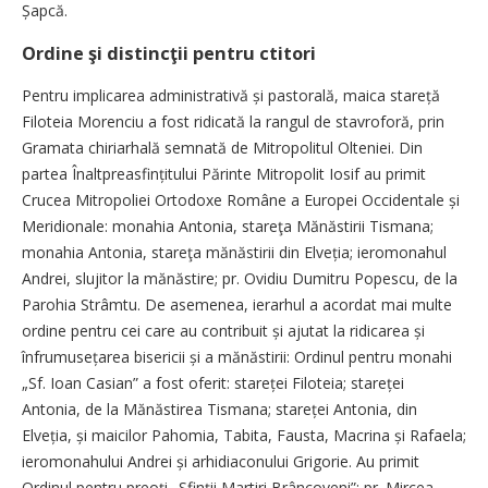
Șapcă.
Ordine şi distincţii pentru ctitori
Pentru implicarea administrativă și pastorală, maica stareță
Filoteia Morenciu a fost ridicată la rangul de stavroforă, prin
Gramata chiriarhală semnată de Mitropolitul Olteniei. Din
partea Înaltpreasfințitului Părinte Mitropolit Iosif au primit
Crucea Mitropoliei Ortodoxe Române a Europei Occidentale și
Meridionale: monahia Antonia, stareţa Mănăstirii Tismana;
monahia Antonia, stareţa mănăstirii din Elveția; ieromonahul
Andrei, slujitor la mănăstire; pr. Ovidiu Dumitru Popescu, de la
Parohia Strâm­tu. De asemenea, ierarhul a acordat mai multe
ordine pentru cei care au contribuit și ajutat la ridicarea și
înfrumusețarea bisericii și a mănăstirii: Ordinul pentru monahi
„Sf. Ioan Casian” a fost oferit: stareței Filoteia; stareței
Antonia, de la Mănăstirea Tismana; stareței Antonia, din
Elveția, și maicilor Pahomia, Tabita, Fausta, Macrina și Rafaela;
ieromonahului Andrei și arhidiaconului Grigorie. Au primit
Ordinul pentru preoți „Sfinții Martiri Brâncoveni”: pr. Mircea