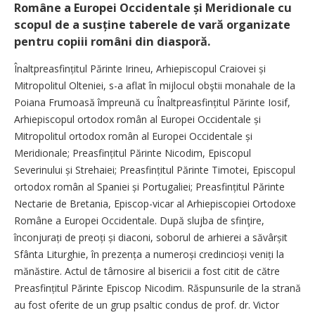
Române a Europei Occidentale și Meridionale cu
scopul de a susține taberele de vară organizate
pentru copiii români din diasporă.
Înaltpreasfințitul Părinte Irineu, Arhiepiscopul Cra­iovei și
Mitropolitul Olteniei, s-a aflat în mijlocul obştii monahale de la
Poiana Frumoasă împreună cu Înaltpreasfințitul Părinte Iosif,
Arhiepiscopul ortodox român al Europei Occidentale și
Mitropolitul ortodox român al Europei Occidentale și
Meridionale; Preasfințitul Părinte Nicodim, Episcopul
Severinului și Strehaiei; Preasfințitul Părinte Timotei, Episcopul
ortodox român al Spaniei și Portugaliei; Preasfințitul Părinte
Nectarie de Bretania, Episcop-vicar al Arhiepiscopiei Ortodoxe
Române a Europei Occidentale. După slujba de sfinţire,
înconjurați de preoți și diaconi, soborul de arhierei a săvâr­șit
Sfânta Liturghie, în prezența a numeroși credincioși veniți la
mănăstire. Actul de târnosire al bisericii a fost citit de către
Preasfințitul Părinte Episcop Nicodim. Răspunsurile de la strană
au fost oferite de un grup psaltic condus de prof. dr. Victor