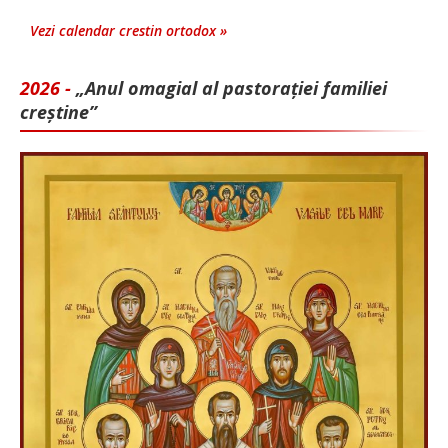
Vezi calendar crestin ortodox »
2026 -
„Anul omagial al pastorației familiei
creștine”