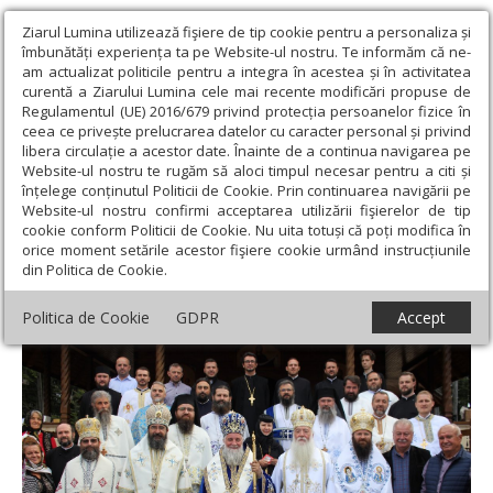
Ziarul Lumina utilizează fişiere de tip cookie pentru a personaliza și
îmbunătăți experiența ta pe Website-ul nostru. Te informăm că ne-
am actualizat politicile pentru a integra în acestea și în activitatea
curentă a Ziarului Lumina cele mai recente modificări propuse de
Regulamentul (UE) 2016/679 privind protecția persoanelor fizice în
ceea ce privește prelucrarea datelor cu caracter personal și privind
libera circulație a acestor date. Înainte de a continua navigarea pe
Website-ul nostru te rugăm să aloci timpul necesar pentru a citi și
Ziarul Lumina
›
Actualitate religioasă
›
Știri
›
Sfinţire de biserică
înțelege conținutul Politicii de Cookie. Prin continuarea navigării pe
la mănăstirea din Poiana Frumoasă-Tismana
Website-ul nostru confirmi acceptarea utilizării fişierelor de tip
cookie conform Politicii de Cookie. Nu uita totuși că poți modifica în
Sfinţire de biserică la mănăstirea din
orice moment setările acestor fişiere cookie urmând instrucțiunile
din Politica de Cookie.
Poiana Frumoasă-Tismana
Politica de Cookie
GDPR
Accept