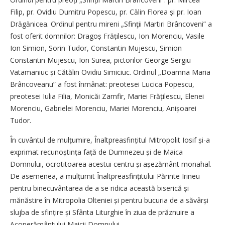
Filip, pr. Ovidiu Dumitru Popescu, pr. Călin Florea și pr. Ioan
Drăgănicea. Ordinul pentru mireni „Sfinţii Martiri Brâncoveni” a
fost oferit domnilor: Dragoș Frățilescu, Ion Morenciu, Vasile
Ion Simion, Sorin Tudor, Constantin Mujescu, Simion
Constantin Mujescu, Ion Surea, pictorilor George Sergiu
Vatamaniuc și Cătălin Ovidiu Simiciuc. Ordinul „Doamna Maria
Brâncoveanu” a fost înmânat: preotesei Lucica Popescu,
preotesei Iulia Filia, Monicăi Zamfir, Mariei Frățilescu, Elenei
Morenciu, Gabrielei Morenciu, Mariei Morenciu, Anișoarei
Tudor.
În cuvântul de mulțumire, Înalt­preasfințitul Mitropolit Iosif și-a
exprimat recunoștința față de Dumnezeu și de Maica
Domnului, ocrotitoarea acestui centru și așezământ monahal.
De asemenea, a mulțumit Înaltpreasfin­țitu­lui Părinte Irineu
pentru binecuvântarea de a se ridica această biserică și
mănăstire în Mitropolia Olteniei și pentru bucuria de a săvârși
slujba de sfințire și Sfânta Liturghie în ziua de prăznuire a
Acoperământului Maicii Domnului.