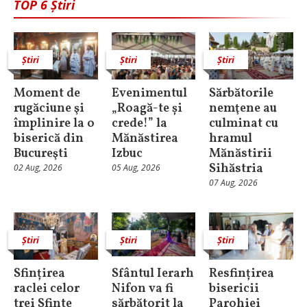
TOP 6 Știri
Știri
Știri
Știri
Moment de
Evenimentul
Sărbătorile
rugăciune şi
„Roagă-te și
nemţene au
împlinire la o
crede!” la
culminat cu
biserică din
Mănăstirea
hramul
Bucureşti
Izbuc
Mănăstirii
Sihăstria
02 Aug, 2026
05 Aug, 2026
07 Aug, 2026
Știri
Știri
Știri
Sfințirea
Sfântul Ierarh
Resfințirea
raclei celor
Nifon va fi
bisericii
trei Sfinte
sărbătorit la
Parohiei