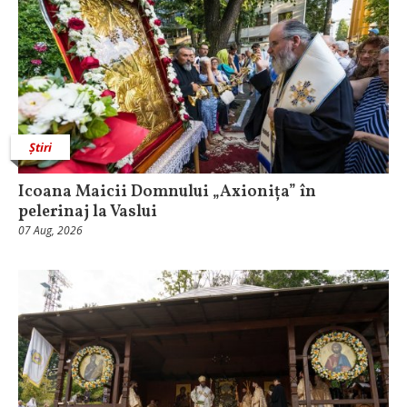
Știri
Icoana Maicii Domnului „Axionița” în
pelerinaj la Vaslui
07 Aug, 2026