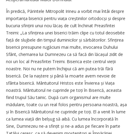
În predică, Părintele Mitropolit Irineu a vorbit mai întâi despre
importanța bisericii pentru viața creștinilor ortodocși și despre
bucuria sfințirii unui nou lăcaș de cult închinat Preasfintei
Treimi: „La sfințirea unei biserici trăim clipe cu totul deosebite
față de slujbele din timpul duminicilor și sărbătorilor. Sfințirea
bisericii presupune rugăciuni mai multe, invocarea Duhului
Sfânt, chemarea lui Dumnezeu ca să facă din lă­cașul zidit de
noi un loc al Preasfintei Treimi. Biserica este centrul vieții
noastre. Noi nu ne putem închipui că am putea trăi fără
biserică. De la naștere și până la moarte avem nevoie de
sfânta biserică. Mântuitorul Hristos este Învierea și Viața
noastră. Mântuitorul ne cuprinde pe toți în Biserică, aceasta
fiind trupul Său tainic. După cum organismul are multe
mădulare, toate cu un real folos pentru persoana noastră, așa
și în Biserică Mântuitorul ne cuprinde pe toți. El a venit în lume
ca lumea viață din belșug să aibă. Cu lumea încorporată în
Sine, Dumnezeu ne-a sfințit și ne-a adus pe fiecare în parte
Tatălui ceresc, ca să devenim moște­ni­tori ai Împărăției