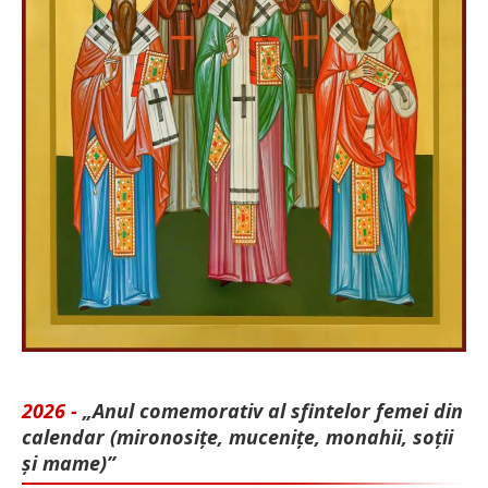
2026 -
„Anul comemorativ al sfintelor femei din
calendar (mironosițe, mu­cenițe, monahii, soții
și mame)”