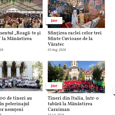
Știri
entul „Roagă-te și
Sfințirea raclei celor trei
” la Mănăstirea
Sfinte Cuvioase de la
Văratec
026
03 Aug, 2026
Știri
100 de tineri au
Tineri din Italia, într-o
în pelerinajul
tabără la Mănăstirea
lor nemțeni
Caraiman
26
31 Iul, 2026