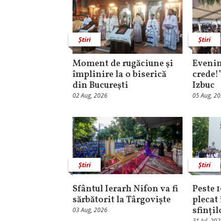
Știri
Știri
Moment de rugăciune şi
Evenim
împlinire la o biserică
crede!
din Bucureşti
Izbuc
02 Aug, 2026
05 Aug, 2
Știri
Știri
Sfântul Ierarh Nifon va fi
Peste 
sărbătorit la Târgoviște
plecat 
sfinți
03 Aug, 2026
31 Iul, 20