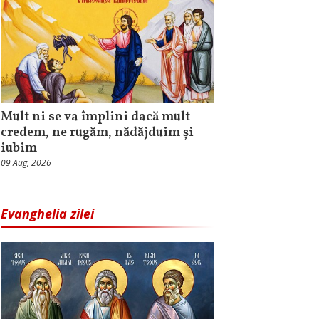
Mult ni se va împlini dacă mult
credem, ne rugăm, nădăjduim și
iubim
09 Aug, 2026
Evanghelia zilei