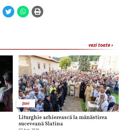
vezi toate ›
Știri
Liturghie arhierească la mănăstirea
suceveană Slatina
07 Aug, 2026