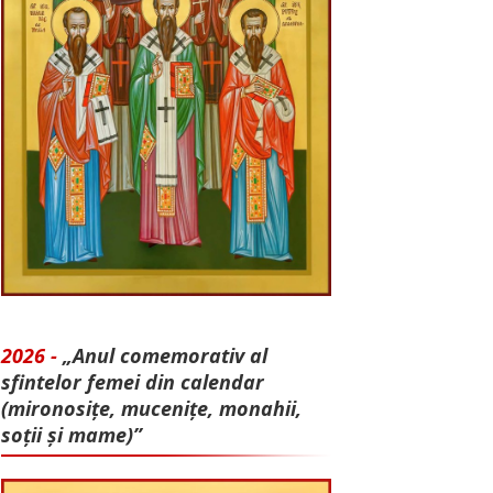
2026 -
„Anul comemorativ al
sfintelor femei din calendar
(mironosițe, mu­cenițe, monahii,
soții și mame)”