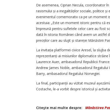
De asemenea, Ciprian Necula, coordonator în c
rasismului și a inegalităților sociale, politice ș
evenimentul comemorativ ca pe un moment istor
acestuia: „Este un moment istoric pentru că e
împreună pentru sufletele celor care au fost sc
dată în istoria României când avem un astfel 
preoților care au slujit și stareței Mănăstirii P
La invitația platformei civice Aresel, la slujba
reprezentanți ai misiunilor diplomatice străin
Laurence Auer, ambasadorul Republicii France
Andrew James Noble, ambasadorul Regatului Unit
Barry, ambasadorul Regatului Norvegiei.
La final, participanții au vizitat muzeul așez
Costache, le-a vorbit despre istoricul și activit
Citeşte mai multe despre:
Mănăstirea Pa