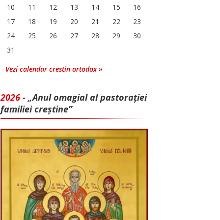
10
11
12
13
14
15
16
17
18
19
20
21
22
23
24
25
26
27
28
29
30
31
Vezi calendar crestin ortodox »
2026 -
„Anul omagial al pastorației
familiei creștine”