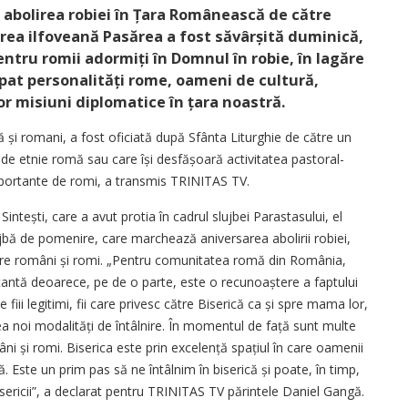
la abolirea robiei în Țara Românească de către
rea ilfoveană Pasărea a fost săvârșită duminică,
entru romii adormiți în Domnul în robie, în lagăre
ipat personalități rome, oameni de cultură,
r misiuni diplomatice în țara noastră.
 și romani, a fost oficiată după Sfânta Liturghie de către un
ri de etnie romă sau care își desfășoară activitatea pastoral-
mportante de romi, a transmis TRINITAS TV.
intești, care a avut protia în cadrul slujbei Parastasului, el
ujbă de pomenire, care marchează aniversarea abolirii robiei,
tre români și romi. „Pentru comunitatea romă din România,
antă deoarece, pe de o parte, este o recunoaștere a faptului
ii legitimi, fii care privesc către Biserică ca și spre mama lor,
rea noi modalități de întâlnire. În momentul de față sunt multe
mâni și romi. Biserica este prin excelență spațiul în care oamenii
ă. Este un prim pas să ne întâlnim în biserică și poate, în timp,
sericii”, a declarat pentru TRINITAS TV părintele Daniel Gangă.