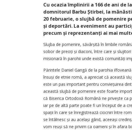
Cu ocazia împlinirii a 166 de ani de 
domnitorul Barbu Știrbei, la mănăsti
20 februarie, o slujbă de pomenire p
și deportări. La eveniment au partic
precum și reprezentanți ai mai multo
Slujba de pomenire, săvârșită în limbile română
sobor de preoți și diaconi, între care și slujito
misionară în parohii unde există comunități i
Părintele Daniel Gangă de la parohia ilfoveană S
însuși de etnie romă, a apreciat că această sl
este un pas important pentru conviețuirea din
această slujbă de pomenire este foarte import
că Biserica Ortodoxă Română ne privește ca pe fi
iar pe de altă parte poate fi un început de a c
spații în care se înregistrează ciocniri între ro
se întâlnesc și au același gând, aceeași credinț
vom reuși să ne privim ca oameni și în afara bi