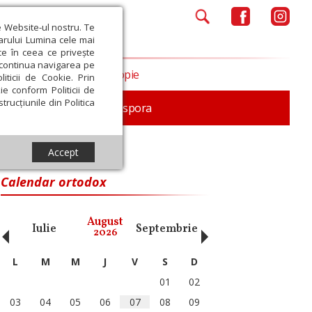
e Website-ul nostru. Te
iarului Lumina cele mai
ce în ceea ce privește
a continua navigarea pe
Opinii
Filantropie
iticii de Cookie. Prin
ie conform Politicii de
trucțiunile din Politica
In memoriam
Diaspora
Accept
ri
Calendar ortodox
‹
›
August
Iulie
Septembrie
Octombrie
Noiembri
2026
L
M
M
J
V
S
D
01
02
03
04
05
06
07
08
09