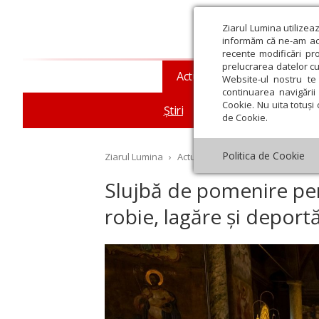
Ziarul Lumina utilizea
informăm că ne-am actu
recente modificări pr
prelucrarea datelor cu
Actualitate religioasă
T
Website-ul nostru te 
continuarea navigării 
Cookie. Nu uita totuși 
Știri
Mesaje și cuvântări
de Cookie.
Politica de Cookie
Ziarul Lumina
›
Actualitate religioasă
›
Știri
›
Sl
Slujbă de pomenire pen
robie, lagăre și deportă
st
Septembrie
Octombrie
Noiembrie
Decembrie
Ianuar