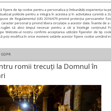
ză fişiere de tip cookie pentru a personaliza și îmbunătăți experiența ta p
alizat politicile pentru a integra în acestea și în activitatea curentă a Z
opuse de Regulamentul (UE) 2016/679 privind protecția persoanelor fizi
 caracter personal și privind libera circulație a acestor date. Înainte de 
eologie și spiritualitate
Educaţie și Cultură
Societate
rugăm să aloci timpul necesar pentru a citi și înțelege conținutul Pol
pe Website-ul nostru confirmi acceptarea utilizării fişierelor de tip cook
că poți modifica în orice moment setările acestor fişiere cookie urmând ins
An omagial
Comunicate de presă
Documentar
GDPR
ujbă de pomenire pentru romii trecuți la Domnul în robie, lagăre și deportă
tru romii trecuți la Domnul în
ri
ie
Februarie
Martie
Aprilie
Mai
Iunie