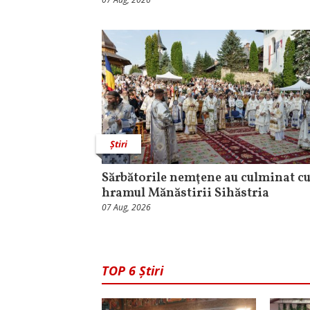
Știri
Sărbătorile nemţene au culminat c
hramul Mănăstirii Sihăstria
07 Aug, 2026
TOP 6 Știri