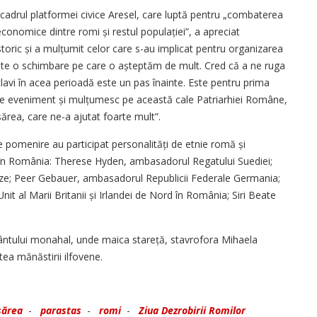
adrul platformei civice Aresel, care luptă pentru „combaterea
i economice dintre romi și restul populației”, a apreciat
ic și a mulțumit celor care s-au implicat pentru organizarea
ste o schimbare pe care o așteptăm de mult. Cred că a ne ruga
lavi în acea perioadă este un pas înainte. Este pentru prima
de eveniment și mulțumesc pe această cale Patriarhiei Române,
asărea, care ne-a ajutat foarte mult”.
 de pomenire au participat personalități de etnie romă și
e în România: Therese Hyden, ambasadorul Regatului Suediei;
ze; Peer Gebauer, ambasadorul Republicii Federale Germania;
 al Marii Britanii și Irlandei de Nord în România; Siri Beate
ământului monahal, unde maica stareță, stavrofora Mihaela
atea mănăstirii ilfovene.
sărea
-
parastas
-
romi
-
Ziua Dezrobirii Romilor