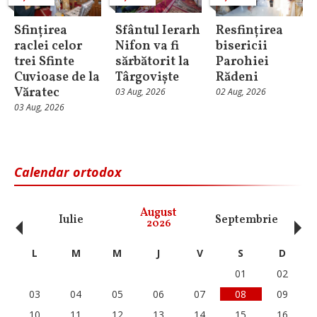
Sfințirea
Sfântul Ierarh
Resfințirea
raclei celor
Nifon va fi
bisericii
trei Sfinte
sărbătorit la
Parohiei
Cuvioase de la
Târgoviște
Rădeni
Văratec
03 Aug, 2026
02 Aug, 2026
03 Aug, 2026
Calendar ortodox
‹
›
August
Iulie
Septembrie
O
2026
L
M
M
J
V
S
D
01
02
03
04
05
06
07
08
09
10
11
12
13
14
15
16