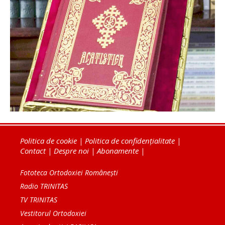
Politica de cookie
|
Politica de confidențialitate
|
Contact
|
Despre noi
|
Abonamente
|
Fototeca Ortodoxiei Românești
Radio TRINITAS
TV TRINITAS
Vestitorul Ortodoxiei