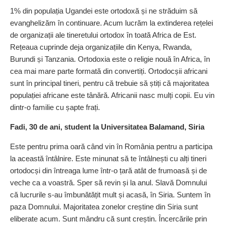
1% din populația Ugandei este ortodoxă și ne străduim să
evanghelizăm în continuare. Acum lucrăm la extinderea rețelei
de organizații ale tineretului ortodox în toată Africa de Est.
Rețeaua cuprinde deja organizațiile din Kenya, Rwanda,
Burundi și Tanzania. Ortodoxia este o religie nouă în Africa, în
cea mai mare parte formată din convertiți. Ortodocșii africani
sunt în principal tineri, pentru că trebuie să știți că majoritatea
populației africane este tânără. Africanii nasc mulți copii. Eu vin
dintr-o familie cu șapte frați.
Fadi, 30 de ani, student la Universitatea Balamand, Siria
Este pentru prima oară când vin în România pentru a participa
la această întâlnire. Este minunat să te întâlnești cu alți tineri
ortodocși din întreaga lume într-o țară atât de frumoasă și de
veche ca a voastră. Sper să revin și la anul. Slavă Domnului
că lucrurile s-au îmbunătățit mult și acasă, în Siria. Suntem în
paza Domnului. Majoritatea zonelor creștine din Siria sunt
eliberate acum. Sunt mândru că sunt creștin. Încercările prin