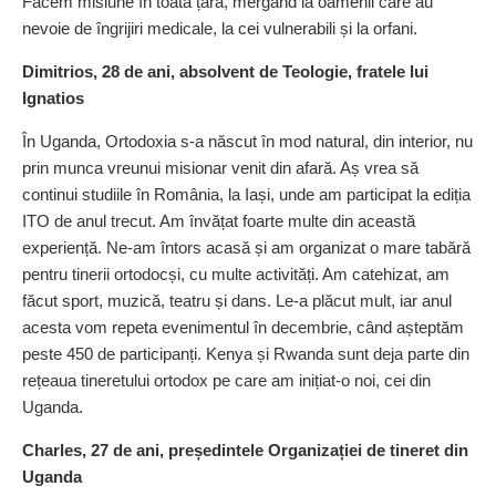
Facem misiune în toată țara, mergând la oamenii care au
nevoie de îngrijiri medicale, la cei vulnerabili și la orfani.
Dimitrios, 28 de ani, absolvent de Teologie, fratele lui
Ignatios
În Uganda, Ortodoxia s-a născut în mod natural, din interior, nu
prin munca vreunui misionar venit din afară. Aș vrea să
continui studiile în România, la Iași, unde am participat la ediția
ITO de anul trecut. Am învățat foarte multe din această
experiență. Ne-am întors acasă și am organizat o mare tabără
pentru tinerii ortodocși, cu multe activități. Am catehizat, am
făcut sport, muzică, teatru și dans. Le-a plăcut mult, iar anul
acesta vom repeta evenimentul în decembrie, când așteptăm
peste 450 de participanți. Kenya și Rwanda sunt deja parte din
rețeaua tineretului ortodox pe care am inițiat-o noi, cei din
Uganda.
Charles, 27 de ani, preșe­din­tele Organizației de tineret din
Uganda