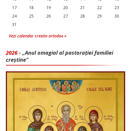
17
18
19
20
21
22
23
24
25
26
27
28
29
30
31
Vezi calendar crestin ortodox »
2026 -
„Anul omagial al pastorației familiei
creștine”