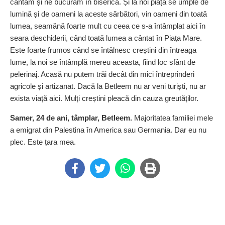
cântăm și ne bucurăm în biserică. Și la noi piața se umple de
lumină și de oameni la aceste sărbători, vin oameni din toată
lumea, seamănă foarte mult cu ceea ce s-a întâmplat aici în
seara deschiderii, când toată lumea a cântat în Piața Mare.
Este foarte frumos când se întâlnesc creștini din întreaga
lume, la noi se întâmplă mereu aceasta, fiind loc sfânt de
pelerinaj. Acasă nu putem trăi decât din mici întreprinderi
agricole și artizanat. Dacă la Betleem nu ar veni turiști, nu ar
exista viață aici. Mulți creștini pleacă din cauza greutăților.
Samer, 24 de ani, tâmplar, Betleem.
Majoritatea familiei mele
a emigrat din Palestina în America sau Germania. Dar eu nu
plec. Este țara mea.