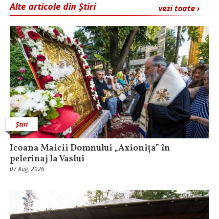
Alte articole din Știri
vezi toate ›
Știri
Icoana Maicii Domnului „Axionița” în
pelerinaj la Vaslui
07 Aug, 2026