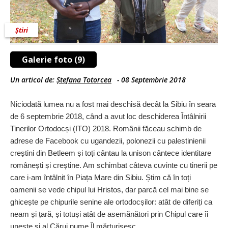
Știri
Galerie foto (9)
Un articol de:
Ștefana Totorcea
-
08 Septembrie 2018
Niciodată lumea nu a fost mai deschisă decât la Sibiu în seara
de 6 septembrie 2018, când a avut loc deschiderea Întâlnirii
Tinerilor Ortodocși (ITO) 2018. Românii făceau schimb de
adrese de Facebook cu ugandezii, polonezii cu palestinienii
creștini din Betleem și toți cântau la unison cântece identitare
românești și creștine. Am schimbat câteva cuvinte cu tinerii pe
care i-am întâlnit în Piața Mare din Sibiu. Știm că în toți
oamenii se vede chipul lui Hristos, dar parcă cel mai bine se
ghicește pe chipurile senine ale ortodocșilor: atât de diferiți ca
neam și țară, și totuși atât de asemănători prin Chipul care îi
unește și al Cărui nume Îl mărturisesc.