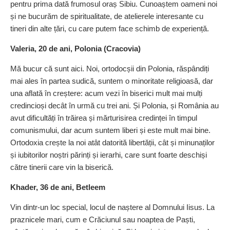
pentru prima dată frumosul oraș Sibiu. Cunoaștem oameni noi
și ne bucurăm de spiritualitate, de atelierele interesante cu
tineri din alte țări, cu care putem face schimb de experiență.
Valeria, 20 de ani, Polonia (Cracovia)
Mă bucur că sunt aici. Noi, ortodocșii din Polonia, răspândiți
mai ales în partea sudică, suntem o minoritate religioasă, dar
una aflată în creștere: acum vezi în biserici mult mai mulți
credincioși decât în urmă cu trei ani. Și Polonia, și România au
avut dificultăți în trăirea și mărturisirea credinței în timpul
comunismului, dar acum suntem liberi și este mult mai bine.
Ortodoxia crește la noi atât datorită liber­tății, cât și minunaților
și iubitorilor noștri părinți și ierarhi, care sunt foarte deschiși
către tinerii care vin la biserică.
Khader, 36 de ani, Betleem
Vin dintr-un loc special, locul de naștere al Domnului Iisus. La
praznicele mari, cum e Crăciunul sau noaptea de Paști,