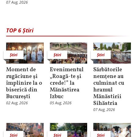
07 Aug, 2026
TOP 6 Știri
Știri
Știri
Știri
Moment de
Evenimentul
Sărbătorile
rugăciune şi
„Roagă-te și
nemţene au
împlinire la o
crede!” la
culminat cu
biserică din
Mănăstirea
hramul
Bucureşti
Izbuc
Mănăstirii
Sihăstria
02 Aug, 2026
05 Aug, 2026
07 Aug, 2026
Știri
Știri
Știri