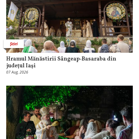
Știri
Hramul Mănăstirii Sângeap‑Basaraba din
judeţul Iaşi
07 Aug, 2026