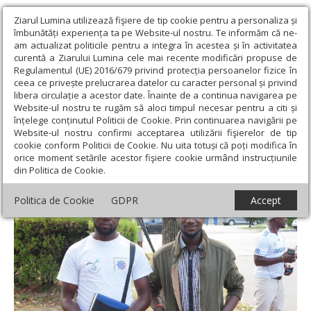
Ziarul Lumina utilizează fişiere de tip cookie pentru a personaliza și
îmbunătăți experiența ta pe Website-ul nostru. Te informăm că ne-
am actualizat politicile pentru a integra în acestea și în activitatea
curentă a Ziarului Lumina cele mai recente modificări propuse de
Regulamentul (UE) 2016/679 privind protecția persoanelor fizice în
ceea ce privește prelucrarea datelor cu caracter personal și privind
libera circulație a acestor date. Înainte de a continua navigarea pe
Website-ul nostru te rugăm să aloci timpul necesar pentru a citi și
Ziarul Lumina
›
Actualitate religioasă
›
Știri
›
„Sunt mândru că
înțelege conținutul Politicii de Cookie. Prin continuarea navigării pe
sunt creștin”
Website-ul nostru confirmi acceptarea utilizării fişierelor de tip
cookie conform Politicii de Cookie. Nu uita totuși că poți modifica în
„Sunt mândru că sunt creștin”
orice moment setările acestor fişiere cookie urmând instrucțiunile
din Politica de Cookie.
Politica de Cookie
GDPR
Accept