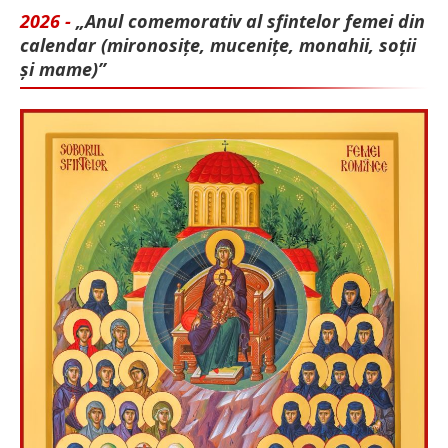
2026 -
„Anul comemorativ al sfintelor femei din
calendar (mironosițe, mu­cenițe, monahii, soții
și mame)”