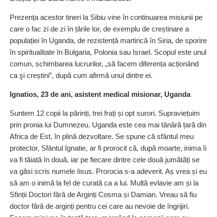
Prezența acestor tineri la Sibiu vine în continuarea misiunii pe
care o fac zi de zi în țările lor, de exemplu de creștinare a
populației în Uganda, de rezistență martirică în Siria, de sporire
în spiritualitate în Bulgaria, Polonia sau Israel. Scopul este unul
comun, schimbarea lucrurilor, „să facem diferența acționând
ca şi creștini”, după cum afirmă unul dintre ei.
Ignatios, 23 de ani, asistent medical misionar, Uganda
Suntem 12 copii la părinți, trei frați și opt surori. Supraviețuim
prin pronia lui Dumnezeu. Uganda este cea mai tânără țară din
Africa de Est, în plină dezvoltare. Se spune că sfântul meu
protector, Sfântul Ignatie, ar fi prorocit că, după moarte, inima îi
va fi tăiată în două, iar pe fiecare dintre cele două jumătăți se
va găsi scris numele Iisus. Prorocia s-a adeverit. Aș vrea și eu
să am o inimă la fel de curată ca a lui. Multă evlavie am și la
Sfinții Doctori fără de Arginți Cosma și Damian. Vreau să fiu
doctor fără de arginți pentru cei care au nevoie de îngrijiri.