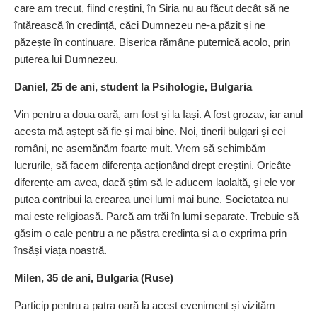
care am trecut, fiind creștini, în Siria nu au făcut decât să ne
întărească în credință, căci Dumnezeu ne-a păzit și ne
păzește în continuare. Biserica rămâne puternică acolo, prin
puterea lui Dumnezeu.
Daniel, 25 de ani, student la Psihologie, Bulgaria
Vin pentru a doua oară, am fost și la Iași. A fost grozav, iar anul
acesta mă aștept să fie și mai bine. Noi, tinerii bulgari și cei
români, ne asemănăm foarte mult. Vrem să schimbăm
lucrurile, să facem diferența acționând drept creștini. Oricâte
diferențe am avea, dacă știm să le aducem laolaltă, și ele vor
putea contribui la crearea unei lumi mai bune. Societatea nu
mai este religioasă. Parcă am trăi în lumi separate. Trebuie să
găsim o cale pentru a ne păstra credința și a o exprima prin
însăși viața noastră.
Milen, 35 de ani, Bulgaria (Ruse)
Particip pentru a patra oară la acest eveniment și vizităm