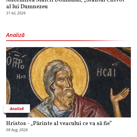
Adormirea Maicii Domnului, „Sfântul Chivot”
al lui Dumnezeu
31 Iul, 2026
Analiză
Analiză
Hristos - „Părinte al veacului ce va să fie”
09 Aug, 2026