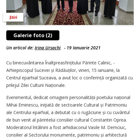
Știri
Galerie foto (2)
Un articol de:
Irina Ursachi
-
19 Ianuarie 2021
Cu binecuvântarea Înalt­prea­sfințitului Părinte Calinic, ­
Arhiepiscopul Sucevei și Rădăuților, vineri, 15 ianuarie, la
Centrul eparhial Suceava, a avut loc o conferință organizată cu
prilejul Zilei Culturii Naționale.
Evenimentul, dedicat omagierii personalității poetului național
Mihai Eminescu, iniţiată de sectoarele Cultural și Patrimoniu
ale Centrului eparhial, a debutat cu o rugăciune și cu cuvântul
de bun venit al părintelui consilier cultural Constantin Oprea.
Moderatorul întâlnirii a fost arhidiaconul Vasile M. Demciuc,
consilier al Sectorului monumente, patrimoniu și arhitectură