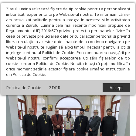
Ziarul Lumina utilizează fişiere de tip cookie pentru a personaliza și
îmbunătăți experiența ta pe Website-ul nostru. Te informăm că ne-
am actualizat politicile pentru a integra în acestea și în activitatea
curentă a Ziarului Lumina cele mai recente modificări propuse de
Regulamentul (UE) 2016/679 privind protecția persoanelor fizice în
ceea ce privește prelucrarea datelor cu caracter personal și privind
libera circulație a acestor date. Înainte de a continua navigarea pe
Website-ul nostru te rugăm să aloci timpul necesar pentru a citi și
Ziarul Lumina
›
Actualitate religioasă
›
Știri
›
Ziua Culturii
înțelege conținutul Politicii de Cookie. Prin continuarea navigării pe
Naționale la Centrul eparhial Suceava
Website-ul nostru confirmi acceptarea utilizării fişierelor de tip
cookie conform Politicii de Cookie. Nu uita totuși că poți modifica în
Ziua Culturii Naționale la Centrul eparhial
orice moment setările acestor fişiere cookie urmând instrucțiunile
din Politica de Cookie.
Suceava
Politica de Cookie
GDPR
Accept