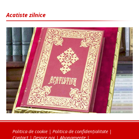
Acatiste zilnice
Politica de cookie
|
Politica de confidențialitate
|
Contact
|
Despre noi
|
Abonamente
|