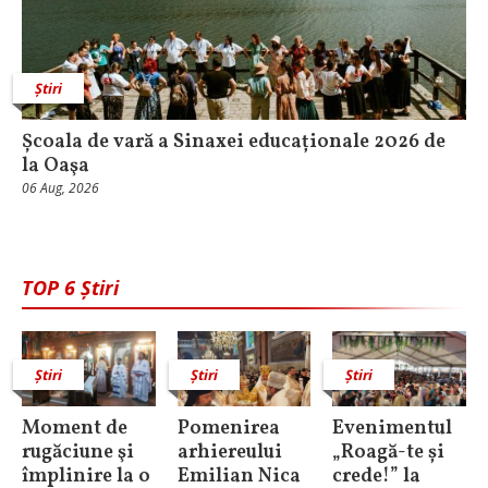
Știri
Școala de vară a Sinaxei educaționale 2026 de
la Oaşa
06 Aug, 2026
TOP 6 Știri
Știri
Știri
Știri
Moment de
Pomenirea
Evenimentul
rugăciune şi
arhiereului
„Roagă-te și
împlinire la o
Emilian Nica
crede!” la