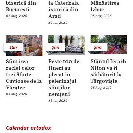
biserică din
la Catedrala
Mănăstirea
Bucureşti
istorică din
Izbuc
Arad
02 Aug, 2026
05 Aug, 2026
30 Iul, 2026
Știri
Știri
Știri
Sfințirea
Peste 100 de
Sfântul Ierarh
raclei celor
tineri au
Nifon va fi
trei Sfinte
plecat în
sărbătorit la
Cuvioase de la
pelerinajul
Târgoviște
Văratec
sfinților
03 Aug, 2026
nemțeni
03 Aug, 2026
31 Iul, 2026
Calendar ortodox