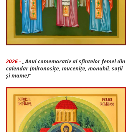
2026 -
„Anul comemorativ al sfintelor femei din
calendar (mironosițe, mu­cenițe, monahii, soții
și mame)”