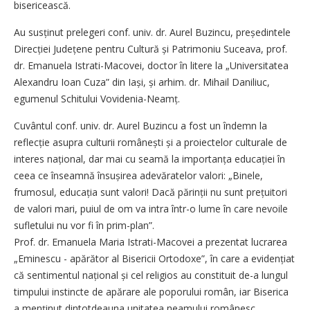
bisericească.
Au susținut prelegeri conf. univ. dr. Aurel Buzincu, președintele
Direcției Județene pentru Cultură și Patrimoniu Suceava, prof.
dr. Emanuela Istrati-Macovei, doctor în litere la „Universitatea
Alexandru Ioan Cuza” din Iași, și arhim. dr. Mihail Daniliuc,
egumenul Schitului Vovidenia-Neamț.
Cuvântul conf. univ. dr. Aurel Buzincu a fost un îndemn la
reflecție asupra culturii românești și a proiectelor culturale de
interes național, dar mai cu seamă la importanța educației în
ceea ce înseamnă însușirea adevăratelor valori: „Binele,
frumosul, educația sunt valori! Dacă părinții nu sunt prețuitori
de valori mari, puiul de om va intra într-o lume în care nevoile
sufletului nu vor fi în prim-plan”.
Prof. dr. Emanuela Maria Istrati-Macovei a prezentat lucrarea
„Eminescu - apărător al Bisericii Ortodoxe”, în care a evidențiat
că sentimentul național și cel religios au constituit de-a lungul
timpului instincte de apărare ale poporului român, iar Biserica
a menţinut dintotdeauna unitatea neamului românesc.