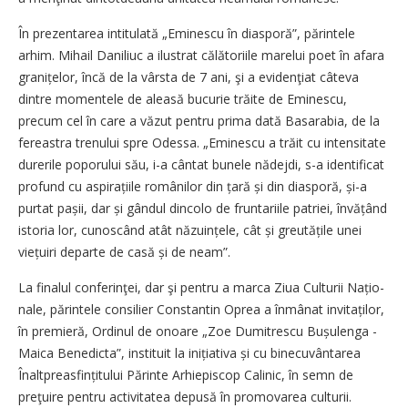
În prezentarea intitulată „Eminescu în diasporă”, părintele
arhim. Mihail Daniliuc a ilustrat călătoriile marelui poet în afara
granițelor, încă de la vârsta de 7 ani, şi a evidenţiat câteva
dintre momentele de aleasă bucurie trăite de Eminescu,
precum cel în care a văzut pentru prima dată Basarabia, de la
fereastra trenului spre Odessa. „Eminescu a trăit cu intensitate
durerile poporului său, i-a cântat bunele nădejdi, s-a identificat
profund cu aspirațiile românilor din țară și din diasporă, și-a
purtat pașii, dar și gândul dincolo de fruntariile patriei, învățând
istoria lor, cunoscând atât năzuințele, cât și greutățile unei
viețuiri departe de casă și de neam”.
La finalul conferinţei, dar şi pentru a marca Ziua Culturii Națio­
nale, părintele consilier Constantin Oprea a înmânat invitaților,
în premieră, Ordinul de onoare „Zoe ­Dumitrescu Bușulenga -
Maica Benedicta”, instituit la inițiativa și cu binecuvântarea
Înaltprea­sfinți­tului Părinte Arhiepiscop Calinic, în semn de
preţuire pentru activitatea depusă în promovarea cul­turii.