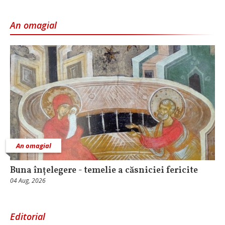
An omagial
An omagial
Buna înțelegere - temelie a căsniciei fericite
04 Aug, 2026
Editorial