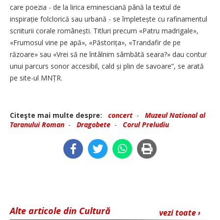
care poezia - de la lirica eminesciană până la textul de
inspirație folclorică sau urbană - se împle­tește cu rafinamentul
scriiturii corale românești. Titluri precum «Patru madrigale»,
«Frumosul ­vine pe apă», «Păstorița», «Trandafir de pe
răzoare» sau «Vrei să ne întâlnim sâmbătă seara?» dau contur
unui parcurs sonor accesibil, cald și plin de savoare”, se arată
pe site-ul MNȚR.
Citeşte mai multe despre:
concert
-
Muzeul National al
Taranului Roman
-
Dragobete
-
Corul Preludiu
Alte articole din Cultură
vezi toate ›