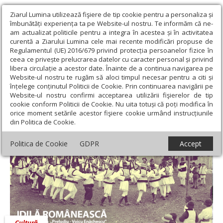
Ziarul Lumina utilizează fişiere de tip cookie pentru a personaliza și
îmbunătăți experiența ta pe Website-ul nostru. Te informăm că ne-
am actualizat politicile pentru a integra în acestea și în activitatea
curentă a Ziarului Lumina cele mai recente modificări propuse de
Regulamentul (UE) 2016/679 privind protecția persoanelor fizice în
ceea ce privește prelucrarea datelor cu caracter personal și privind
libera circulație a acestor date. Înainte de a continua navigarea pe
Website-ul nostru te rugăm să aloci timpul necesar pentru a citi și
Ziarul Lumina
›
Educaţie și Cultură
›
Cultură
›
Concert
înțelege conținutul Politicii de Cookie. Prin continuarea navigării pe
cameral de Dragobete
Website-ul nostru confirmi acceptarea utilizării fişierelor de tip
cookie conform Politicii de Cookie. Nu uita totuși că poți modifica în
Concert cameral de Dragobete
orice moment setările acestor fişiere cookie urmând instrucțiunile
din Politica de Cookie.
Politica de Cookie
GDPR
Accept
Cultură