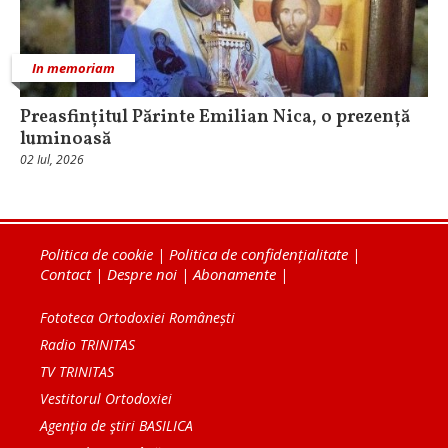
In memoriam
Preasfințitul Părinte Emilian Nica, o prezență
luminoasă
02 Iul, 2026
Politica de cookie
|
Politica de confidențialitate
|
Contact
|
Despre noi
|
Abonamente
|
Fototeca Ortodoxiei Românești
Radio TRINITAS
TV TRINITAS
Vestitorul Ortodoxiei
Agenţia de ştiri BASILICA