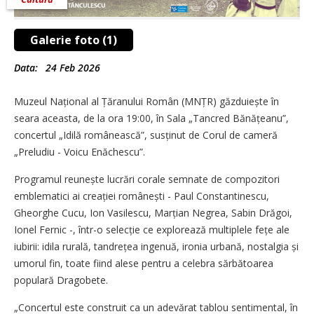
Galerie foto (1)
Data:
24 Feb 2026
Muzeul Național al Țăranului Român (MNȚR) găzduiește în
seara aceasta, de la ora 19:00, în Sala „Tancred Bănățeanu”,
concertul „Idilă românească”, susți­nut de Corul de cameră
„Preludiu - Voicu Enăchescu”.
Programul reunește lucrări corale semnate de compozitori
emblematici ai creației românești - Paul Constantinescu,
Gheorghe Cucu, Ion Vasilescu, Marțian Negrea, Sabin Drăgoi,
Ionel Fernic -, într-o selecție ce explorează multiplele fețe ale
iubirii: idila rurală, tandrețea ingenuă, ironia urbană, nostalgia și
umorul fin, toate fiind alese pentru a celebra sărbătoarea
populară Dragobete.
„Concertul este construit ca un adevărat tablou sentimental, în