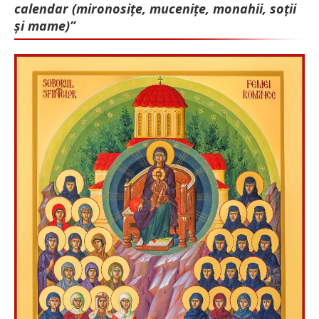
calendar (mironosițe, mu­cenițe, monahii, soții
și mame)”