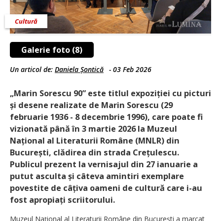
Cultură
Galerie foto (8)
Un articol de:
Daniela Șontică
-
03 Feb 2026
„Marin Sorescu 90” este titlul expoziției cu picturi
și desene realizate de Marin Sorescu (29
februarie 1936 - 8 decembrie 1996), care poate fi
vizionată până în 3 martie 2026 la Muzeul
Național al Literaturii Române (MNLR) din
București, clădirea din strada Crețulescu.
Publicul prezent la vernisajul din 27 ianuarie a
putut asculta și câteva amintiri exemplare
povestite de câțiva oameni de cultură care i-au
fost apropiați scriitorului.
Muzeul Național al Literaturii Române din București a marcat