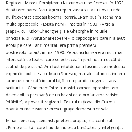
Regizorul Mircea Cornișteanu l-a cunoscut pe Sorescu în 1973,
după terminarea facultății și repartizarea sa la Craiova, unde
au frecventat aceeași boemă literară. „I-am pus în scenă mai
multe spectacole: «Există nervi», interzis în 1983, «A treia
țeapă», cu Tudor Gheorghe și Ilie Gheorghe în rolurile
principale, și «Vărul Shakespeare», o capodoperă care n-a avut
ecoul pe care l-ar fi meritat, era prima premieră
postrevoluționară, în mai 1990. Pe atunci lumea era mult mai
interesată de teatrul care se petrecea în jurul nostru decât de
teatrul de pe scenă. Am fost întotdeauna fascinat de modestia
exprimării publice a lui Marin Sorescu, mai ales atunci când era
lume necunoscută în jurul lui, în comparație cu genialitatea
scriiturii lui. Când eram între ai noștri, oameni apropiați, era
delectabil, o persoană de un haz și de o profunzime rarisim
întâlnite”, a povestit regizorul. Teatrul național din Craiova
poartă numele Marin Sorescu grație demersurilor sale.
Mihai Ispirescu, scenarist, prieten apropiat, s-a confesat:
„Primele calități care l-au definit erau bunătatea și inteligența,