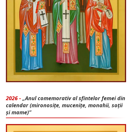
2026 -
„Anul comemorativ al sfintelor femei din
calendar (mironosițe, mu­cenițe, monahii, soții
și mame)”