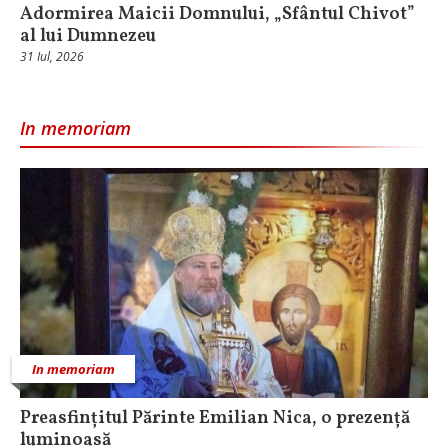
Adormirea Maicii Domnului, „Sfântul Chivot”
al lui Dumnezeu
31 Iul, 2026
In memoriam
In memoriam
Preasfințitul Părinte Emilian Nica, o prezență
luminoasă