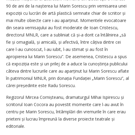
90 de ani de la nașterea lui Marin Sorescu prin vernisarea unei
expoziții cu lucrări de artă plastică semnate chiar de scriitor și
mai multe obiecte care i-au aparținut. Momentele evocatoare
din seara vernisajului au fost moderate de Ioan Cristescu,
directorul MNLR, care a subliniat că și-a dorit ca întâlnirea „să
fie și omagială, și amicală, și afectivă, între câțiva dintre cei
care l-au cunoscut, l-au iubit, l-au stimat și au fost în
apropierea lui Marin Sorescu”. De asemenea, Cristescu a spus
că expoziția este și un prilej de a aduce la cunoștința publicului
câteva dintre lucrurile care au aparținut lui Marin Sorescu aflate
în patrimoniul MNLR, prin donația Fundației „Marin Sorescu”, al
cărei președinte este Radu Sorescu.
Regizorul Mircea Cornișteanu, dramaturgul Mihai Ispirescu și
scriitorul Ioan Cocora au povestit momente care l-au avut în
centru pe Marin Sorescu, întâmplări din vremurile în care erau
prieteni și lucrau împreună la diverse proiecte teatrale și
editoriale.