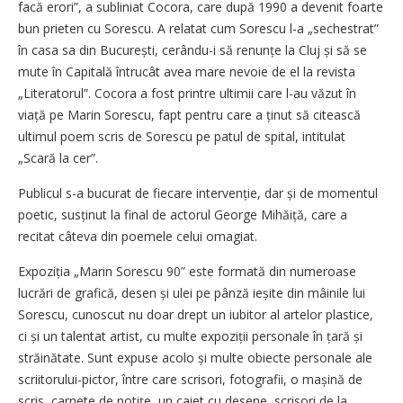
facă erori”, a subliniat Cocora, care după 1990 a devenit foarte
bun prieten cu Sorescu. A relatat cum Sorescu l-a „sechestrat”
în casa sa din București, cerându-i să renunțe la Cluj și să se
mute în Capitală întrucât avea mare nevoie de el la revista
„Literatorul”. Cocora a fost printre ultimii care l-au văzut în
viață pe Marin Sorescu, fapt pentru care a ținut să citească
ultimul poem scris de Sorescu pe patul de spital, intitulat
„Scară la cer”.
Publicul s-a bucurat de fiecare intervenție, dar și de momentul
poetic, susținut la final de actorul George Mihăiță, care a
recitat câteva din poemele celui omagiat.
Expoziția „Marin Sorescu 90” este formată din numeroase
lucrări de grafică, desen și ulei pe pânză ieșite din mâinile lui
Sorescu, cunoscut nu doar drept un iubitor al artelor plastice,
ci și un talentat artist, cu multe expoziții personale în țară și
străinătate. Sunt expuse acolo și multe obiecte personale ale
scriitorului-pictor, între care scrisori, fotografii, o mașină de
scris, carnete de notițe, un caiet cu desene, scrisori de la