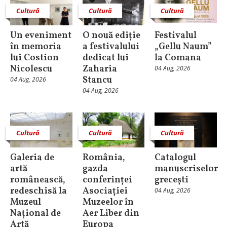
Cultură
Cultură
Cultură
Un eveniment
O nouă ediție
Festivalul
în memoria
a festivalului
„Gellu Naum”
lui Costion
dedicat lui
la Comana
Nicolescu
Zaharia
04 Aug, 2026
Stancu
04 Aug, 2026
04 Aug, 2026
Cultură
Cultură
Cultură
Galeria de
România,
Catalogul
artă
gazda
manuscriselor
românească,
conferinței
grecești
redeschisă la
Asociației
04 Aug, 2026
Muzeul
Muzeelor în
Național de
Aer Liber din
Artă
Europa