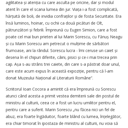
agilitatea și atenția cu care asculta pe oricine, dar și modul
atent în care el scana lumea din jur. Viața i-a fost complicată,
hărțuită de boli, de invidia confraților și de fosta Securitate. Era
însă luminos, hoinar, cu ochii ca două picături de Olt,
pătrunzători și febrili. Împreună cu Eugen Simion, care a fost
poate cel mai bun prieten al lui Marin Sorescu, cu Fănuș Neagu
și cu Marin Sorescu am petrecut o mulțime de sărbători
frumoase, ani la rândul. Sorescu lucra - îmi ceruse un caiet și
desena în el chipuri diferite, câini, pisici și ce-i mai trecea prin
cap. Așa s-au strâns trei caiete, din care s-a păstrat doar unul,
care este acum expus în această expoziție, pentru că l-am
donat Muzeului Național al Literaturii Române”.
Scriitorul Ioan Cocora a amintit că era împreună cu Sorescu
atunci când acesta a primit vestea demiterii sale din postul de
ministru al culturii, ceea ce a fost un lucru umilitor pentru el,
pentru care a suferit. Marin Sorescu „nu făcea nici un fel de
abuz, era foarte îngăduitor, foarte blând cu lumea, înțelegător,
era chiar timorat în ipostaza de ministru al culturii, nu voia să