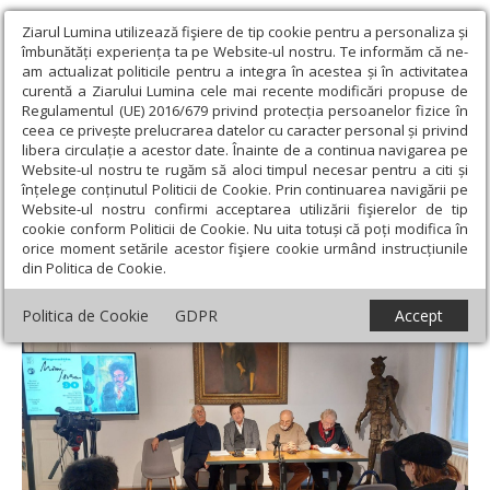
Ziarul Lumina utilizează fişiere de tip cookie pentru a personaliza și
îmbunătăți experiența ta pe Website-ul nostru. Te informăm că ne-
am actualizat politicile pentru a integra în acestea și în activitatea
curentă a Ziarului Lumina cele mai recente modificări propuse de
Regulamentul (UE) 2016/679 privind protecția persoanelor fizice în
ceea ce privește prelucrarea datelor cu caracter personal și privind
libera circulație a acestor date. Înainte de a continua navigarea pe
Website-ul nostru te rugăm să aloci timpul necesar pentru a citi și
Ziarul Lumina
›
Educaţie și Cultură
›
Cultură
›
Picturile și
înțelege conținutul Politicii de Cookie. Prin continuarea navigării pe
desenele lui Marin Sorescu, într-o expoziție
Website-ul nostru confirmi acceptarea utilizării fişierelor de tip
cookie conform Politicii de Cookie. Nu uita totuși că poți modifica în
Picturile și desenele lui Marin Sorescu, într-
orice moment setările acestor fişiere cookie urmând instrucțiunile
din Politica de Cookie.
o expoziție
Politica de Cookie
GDPR
Accept