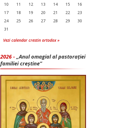
10
11
12
13
14
15
16
17
18
19
20
21
22
23
24
25
26
27
28
29
30
31
Vezi calendar crestin ortodox »
2026 -
„Anul omagial al pastorației
familiei creștine”