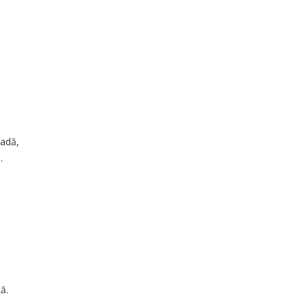
adă,
.
ă.