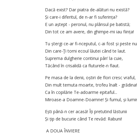
Dacă exist? Dar piatra de-alături nu există?
Și care-i diferitul, de n-ar fi suferința?
E un aștept - peronul, nu plânsul pe batistă;
Din tot ce am avere, din ghimpe-mi iau ființa!
Tu ștergi ce-ar fi-nceputul, c-ai fost și peste nu
Din care-Ţi torni ecoul lăutei când te laut.
Suprema dulgherie continui pân’ la cuie,
Tăcând în crisalidă ca fluturele-n flaut.
Pe masa de la denii, oștiri de flori cresc vraful,
Din mult temuta moarte, trofeu înalt - grădina!
Ca în copilărie Te-adoarme epitaful...
Miroase-a Doamne-Doamne! Și fumul, și lumin
Ești până-n cer acasă! Îți pretutind lăstunii
Și țip de bucurie când Te revăd: Rabuni!
A DOUA ÎNVIERE