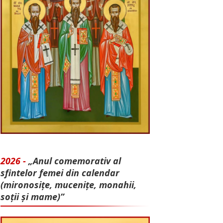
2026 -
„Anul comemorativ al
sfintelor femei din calendar
(mironosițe, mu­cenițe, monahii,
soții și mame)”