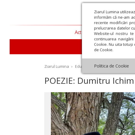
Ziarul Lumina utilizea
informăm că ne-am actu
recente modificări pr
prelucrarea datelor cu
Actualitate religioasă
T
Website-ul nostru te 
continuarea navigării 
Cookie. Nu uita totuși 
E
de Cookie.
Politica de Cookie
Ziarul Lumina
›
Educaţie și Cultură
›
Lumina liter
POEZIE: Dumitru Ichim
st
Septembrie
Octombrie
Noiembrie
Decembrie
Ianuar