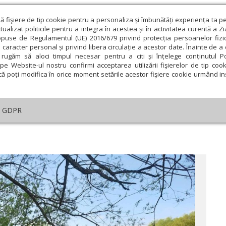
ză fişiere de tip cookie pentru a personaliza și îmbunătăți experiența ta p
alizat politicile pentru a integra în acestea și în activitatea curentă a Z
opuse de Regulamentul (UE) 2016/679 privind protecția persoanelor fizi
 caracter personal și privind libera circulație a acestor date. Înainte de 
eologie și spiritualitate
Educaţie și Cultură
Societate
rugăm să aloci timpul necesar pentru a citi și înțelege conținutul Pol
pe Website-ul nostru confirmi acceptarea utilizării fişierelor de tip cook
că poți modifica în orice moment setările acestor fişiere cookie urmând ins
ducaţie
Lumina literară şi artistică
Cultură
Interv
GDPR
ară şi artistică
›
POEZIE: Dumitru Ichim
ie
Februarie
Martie
Aprilie
Mai
Iunie