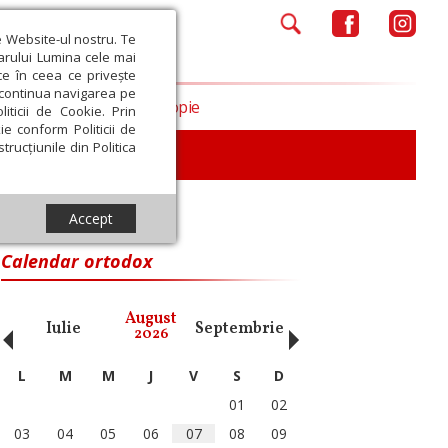
e Website-ul nostru. Te
iarului Lumina cele mai
ce în ceea ce privește
a continua navigarea pe
Opinii
Filantropie
iticii de Cookie. Prin
ie conform Politicii de
trucțiunile din Politica
iu
Accept
Calendar ortodox
‹
›
August
Iulie
Septembrie
Octombrie
Noiembri
2026
L
M
M
J
V
S
D
01
02
03
04
05
06
07
08
09