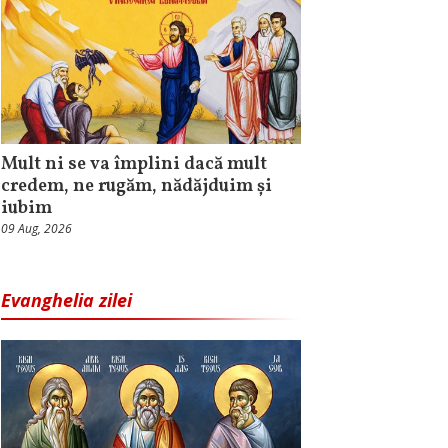
Mult ni se va împlini dacă mult
credem, ne rugăm, nădăjduim și
iubim
09 Aug, 2026
Evanghelia zilei