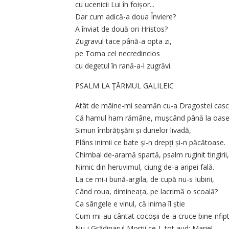
cu ucenicii Lui în foișor...
Dar cum adică-a doua Înviere?
A înviat de două ori Hristos?
Zugravul tace până-a opta zi,
pe Toma cel necredincios
cu degetul în rană-a-l zugrăvi.
PSALM LA ŢĂRMUL GALILEIC
Atât de mâine-mi seamăn cu-a Dragostei casc
Că hamul ham rămâne, mușcând până la oase
Simun îmbrățișării și dunelor livadă,
Plâns inimii ce bate și-n drepți și-n păcătoase.
Chimbal de-aramă spartă, psalm ruginit tingirii,
Nimic din heruvimul, ciung de-a aripei fală.
La ce mi-i bună-argila, de cupă nu-s Iubirii,
Când roua, dimineața, pe lacrimă o scoală?
Ca sângele e vinul, că inima îl știe
Cum mi-au cântat cocoșii de-a cruce bine-nfipt
Nu-i Grădinarul Morții ce-L tot aud: Marie!