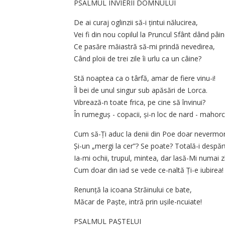
PSALMUL ÎNVIERII DOMNULUI
De ai curaj oglinzii să-i țintui nălucirea,
Vei fi din nou copilul la Pruncul Sfânt dând pâin
Ce pasăre măiastră să-mi prindă nevedirea,
Când ploii de trei zile îi urlu ca un câine?
Stă noaptea ca o târfă, amar de fiere vinu-i!
Îl bei de unul singur sub apăsări de Lorca.
Vibrează-n toate frica, pe cine să învinui?
În rumeguș - copacii, și-n loc de nard - mahorc
Cum să-Ți aduc la denii din Poe doar nevermor
Și-un „mergi la cer”? Se poate? Totală-i despăr
Ia-mi ochii, trupul, mintea, dar lasă-Mi numai z
Cum doar din iad se vede ce-naltă Ți-e iubirea!
Renunță la icoana Străinului ce bate,
Măcar de Paște, intră prin ușile-ncuiate!
PSALMUL PAȘTELUI