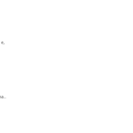
 e,
a...