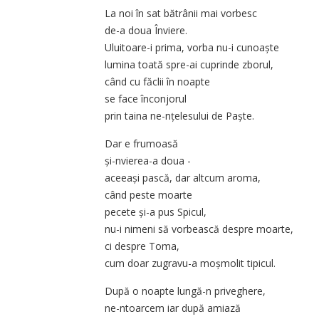
La noi în sat bătrânii mai vorbesc
de-a doua Înviere.
Uluitoare-i prima, vorba nu-i cunoaște
lumina toată spre-ai cuprinde zborul,
când cu făclii în noapte
se face înconjorul
prin taina ne-nțelesului de Paște.
Dar e frumoasă
și-nvierea-a doua -
aceeași pască, dar altcum aroma,
când peste moarte
pecete și-a pus Spicul,
nu-i nimeni să vorbească despre moarte,
ci despre Toma,
cum doar zugravu-a moșmolit tipicul.
După o noapte lungă-n priveghere,
ne-ntoarcem iar după amiază