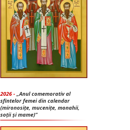
2026 -
„Anul comemorativ al
sfintelor femei din calendar
(mironosițe, mu­cenițe, monahii,
soții și mame)”