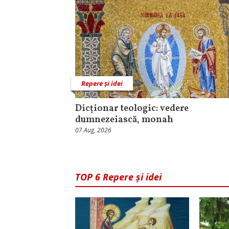
Repere și idei
Dicționar teologic: vedere
dumnezeiască, monah
07 Aug, 2026
TOP 6 Repere și idei