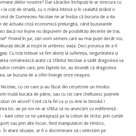
anii zilelor noastre? Dar săracilor închipuiți le-ar strecura cu
i la colț de stradă, cu o mână întinsă și în cealaltă ținând o
ubitorul de Dumnezeu Nicolae ne-ar învăța că bucuria de a da
car de actuala criză economică prelungită, când buzunarele
ici dacă noi înșine nu dispunem de posibilități decente de trai,
ivi!” Privind în jur, zări-vom semeni care au mai puțin decât noi,
olburați decât ai noștri le umbresc viața. Deci porunca de a fi
i. Cu toții trebuie să fim atenți la suferința, singurătatea și
etatea românească arată că Sfântul Nicolae a sădit dragostea sa
e multor români care, prin faptele lor, au dovedit că dragostea
tea, iar bucuria de a oferi învinge orice neajuns.
Nicolae, cu cei care și-au făcut din cerșetorie un modus
rin trudă bucata de pâine, sau cu cei care cheltuiesc puținele
utun ori alcool? Cred că la fel ca și cu Arie la Sinodul I
rea lor, iar pe noi ne-ar sfătui să nu aruncăm cu indiferență -
- bani celor ce ne șantajează pe la colțuri de străzi, prin curțile
sport sau prin alte locuri, fiind manipulatori de Hristos,
. În atare situație, ar fi o discriminare să-i selectăm pe