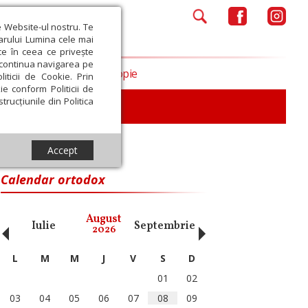
e Website-ul nostru. Te
iarului Lumina cele mai
ce în ceea ce privește
a continua navigarea pe
Opinii
Filantropie
iticii de Cookie. Prin
ie conform Politicii de
trucțiunile din Politica
Accept
Calendar ortodox
‹
›
August
Iulie
Septembrie
Octombrie
Noiembri
2026
L
M
M
J
V
S
D
01
02
03
04
05
06
07
08
09