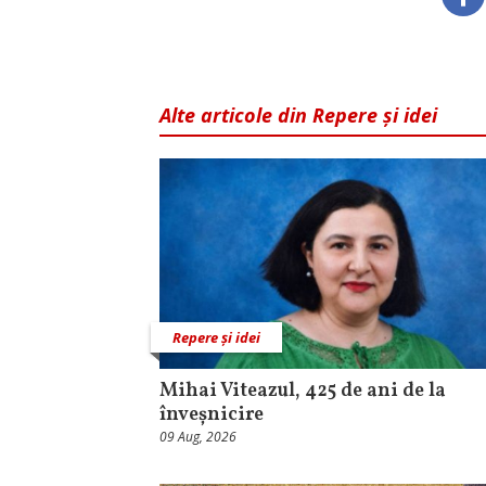
Alte articole din Repere și idei
Repere și idei
Mihai Viteazul, 425 de ani de la
înveșnicire
09 Aug, 2026