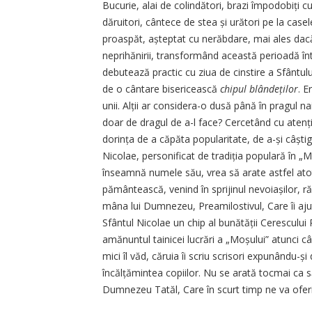
Bucurie, alai de colindători, brazi împodobiți cu
dăruitori, cântece de stea și urători pe la case
proaspăt, așteptat cu nerăbdare, mai ales dacă 
neprihănirii, transformând această perioadă înt
debutează practic cu ziua de cinstire a Sfântulu
de o cântare bisericească
chipul blândeților
. E
unii. Alții ar considera-o dusă până în pragul na
doar de dragul de a-l face? Cercetând cu atenți
dorința de a căpăta popularitate, de a-și câșt
Nicolae, personificat de tradiția populară în „
înseamnă numele său, vrea să arate astfel atot
pământească, venind în sprijinul nevoiașilor,
mâna lui Dumnezeu, Preamilostivul, Care îi ajut
Sfântul Nicolae un chip al bunătății Cerescului 
amănuntul tainicei lucrări a „Moșului” atunci 
mici îl văd, căruia îi scriu scrisori expunându-ș
încălțămintea copiilor. Nu se arată tocmai ca s
Dumnezeu Tatăl, Care în scurt timp ne va oferi 