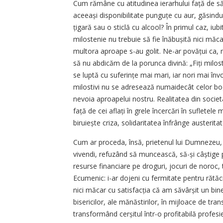
Cum rămâne cu atitudinea ierarhului față de sărm
aceeași disponibilitate punguțe cu aur, găsindu-
țigară sau o sticlă cu alcool? În primul caz, i
milostenie nu trebuie să fie înăbușită nici mă
multora aproape s-au golit. Ne-ar povățui ca, n
să nu abdicăm de la porunca divină: „Fiți milost
se luptă cu suferințe mai mari, iar nori mai înv
milostivi nu se adresează numaidecât celor bogaț
nevoia aproapelui nostru. Realitatea din soci
față de cei aflați în grele încercări în sufletel
biruiește criza, solidaritatea înfrânge austerita
Cum ar proceda, însă, prietenul lui Dumnezeu, 
vivendi, refuzând să muncească, să-și câștige p
resurse financiare pe droguri, jocuri de noroc, t
Ecumenic: i-ar dojeni cu fermitate pentru rătăci
nici măcar cu satisfacția că am săvârșit un bine 
bisericilor, ale mănăstirilor, în mijloace de tran
transformând cerșitul într-o profitabilă profesie