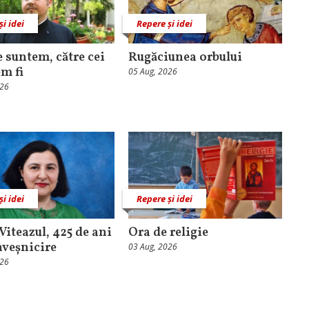
și idei
Repere și idei
e suntem, către cei
Rugăciunea orbului
em fi
05 Aug, 2026
026
și idei
Repere și idei
Viteazul, 425 de ani
Ora de religie
nveșnicire
03 Aug, 2026
026