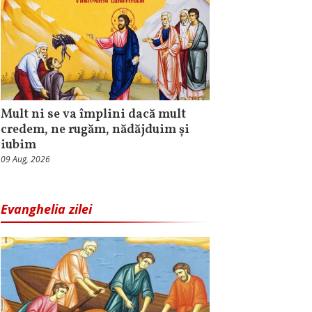
Mult ni se va împlini dacă mult
credem, ne rugăm, nădăjduim și
iubim
09 Aug, 2026
Evanghelia zilei