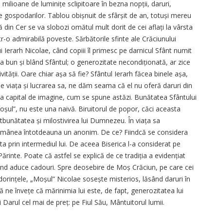
 milioane de luminițe sclipitoare în bezna nopții, daruri,
le gospodarilor. Tablou obișnuit de sfârșit de an, totuși mereu
din Cer se va slobozi omătul mult dorit de cei aflați la vârsta
r-o admirabilă poveste. Sărbătorile sfinte ale Crăciunului
i Ierarh Nicolae, când copiii îl primesc pe darnicul Sfânt numit
ra bun și blând Sfântul; o generozitate necondiționată, ar zice
ivității. Oare chiar așa să fie? Sfântul Ierarh făcea binele așa,
e viața și lucrarea sa, ne dăm seama că el nu oferă daruri din
iga capital de imagine, cum se spune astăzi. Bunătatea Sfântului
Moșul”, nu este una naivă. Biruitorul de popor, căci aceasta
bunătatea și milostivirea lui Dumnezeu. În viața sa
 rămânea întotdeauna un anonim. De ce? Fiindcă se considera
a prin intermediul lui. De aceea Biserica l-a considerat pe
Părinte. Poate că astfel se explică de ce tradiția a evidențiat
când aduce cadouri. Spre deosebire de Moș Crăciun, pe care cei
i dorințele, „Moșul” Nicolae sosește misterios, lăsând daruri în
ă ne învețe că mărinimia lui este, de fapt, generozitatea lui
Darul cel mai de preț: pe Fiul Său, Mântuitorul lumii.