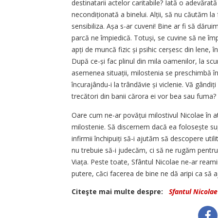
destinatarii actelor caritabile? Iată o adevăra
necondiționată a binelui. Alții, să nu căutăm la f
sensibiliza. Așa s-ar cuveni! Bine ar fi să dărui
parcă ne împiedică. Totuși, se cuvine să ne î
apți de muncă fizic și psihic cerșesc din lene, î
După ce-și fac plinul din mila oamenilor, la scurt
asemenea situații, milostenia se preschimbă înt
încurajându-i la trândăvie și viclenie. Vă gândiț
trecători din banii cărora ei vor bea sau fuma?
Oare cum ne-ar povățui milostivul Nicolae în 
milostenie. Să discernem dacă ea folosește supravi
infirmii închipuiți să-i ajutăm să descopere utili
nu trebuie să-i judecăm, ci să ne rugăm pentru
Viața. Peste toate, Sfântul Nicolae ne-ar reamin
putere, căci facerea de bine ne dă aripi ca să 
Citeşte mai multe despre:
Sfantul Nicolae