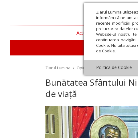
Ziarul Lumina utilizea
informăm că ne-am actu
recente modificări pr
prelucrarea datelor cu
Actualitate religioasă
T
Website-ul nostru te 
continuarea navigării 
Cookie. Nu uita totuși 
de Cookie.
Politica de Cookie
Ziarul Lumina
›
Opinii
›
Repere și idei
›
Bunătat
Bunătatea Sfântului Ni
de viață
st
Septembrie
Octombrie
Noiembrie
Decembrie
Ianuar