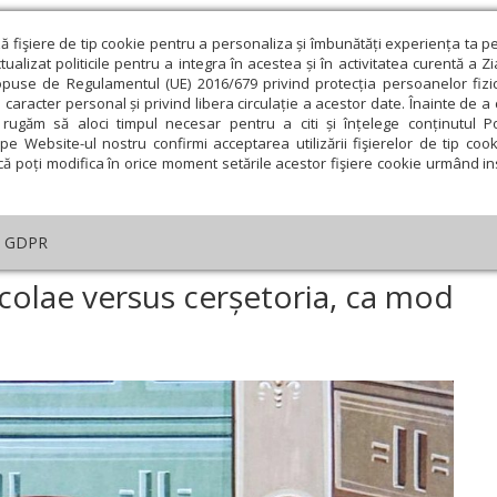
ză fişiere de tip cookie pentru a personaliza și îmbunătăți experiența ta p
alizat politicile pentru a integra în acestea și în activitatea curentă a Z
opuse de Regulamentul (UE) 2016/679 privind protecția persoanelor fizi
 caracter personal și privind libera circulație a acestor date. Înainte de 
eologie și spiritualitate
Educaţie și Cultură
Societate
rugăm să aloci timpul necesar pentru a citi și înțelege conținutul Pol
pe Website-ul nostru confirmi acceptarea utilizării fişierelor de tip cook
că poți modifica în orice moment setările acestor fişiere cookie urmând ins
Editorial
Repere și idei
Pilda zilei
GDPR
ea Sfântului Nicolae versus cerșetoria, ca mod de viață
colae versus cerșetoria, ca mod
ie
Februarie
Martie
Aprilie
Mai
Iunie