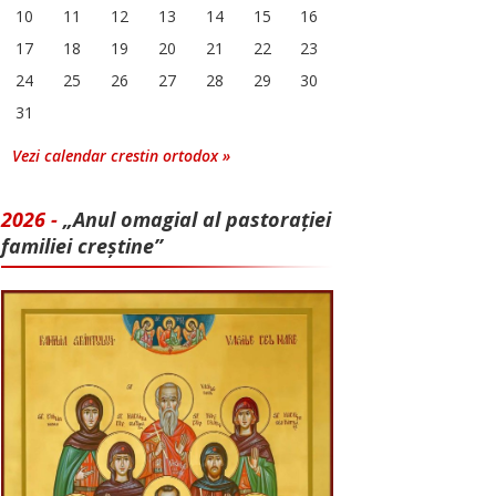
10
11
12
13
14
15
16
17
18
19
20
21
22
23
24
25
26
27
28
29
30
31
Vezi calendar crestin ortodox »
2026 -
„Anul omagial al pastorației
familiei creștine”