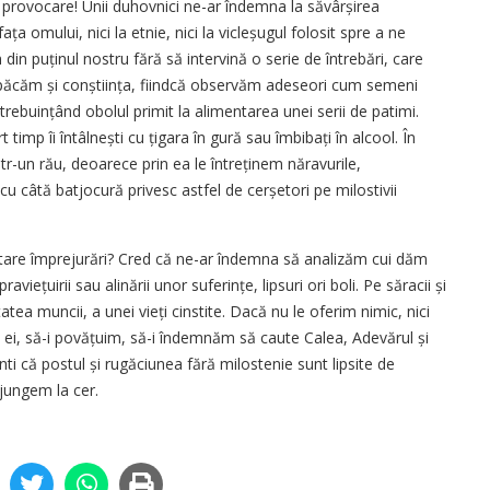
tă provocare! Unii duhovnici ne-ar îndemna la săvârșirea
ața omului, nici la etnie, nici la vicleșugul folosit spre a ne
m din puținul nostru fără să intervină o serie de întrebări, care
mpăcăm și conștiința, fiindcă observăm adeseori cum semeni
ntrebuințând obolul primit la alimentarea unei serii de patimi.
 timp îi întâlnești cu țigara în gură sau îmbibați în alcool. În
r-un rău, deoarece prin ea le întreținem năravurile,
i cu câtă batjocură privesc astfel de cerșetori pe milostivii
atare împrejurări? Cred că ne-ar îndemna să analizăm cui dăm
ețuirii sau alinării unor suferințe, lipsuri ori boli. Pe săracii și
tatea muncii, a unei vieți cinstite. Dacă nu le oferim nimic, nici
 ei, să-i povățuim, să-i îndemnăm să caute Calea, Adevărul și
ti că postul și rugăciunea fără milostenie sunt lipsite de
ajungem la cer.