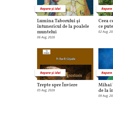
Repere și idei
Repere 
Lumina Taborului și
Ceea c
întunericul de la poalele
ce put
muntelui
02 Aug, 2
06 Aug, 2026
Repere și idei
Repere 
Trepte spre Înviere
Mihai 
de la î
05 Aug, 2026
09 Aug, 2