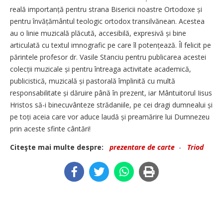
reală importanță pentru strana Bisericii noastre Ortodoxe și
pentru învățământul teologic ortodox transilvănean. Acestea
au o linie muzicală plăcută, accesibilă, expresivă și bine
articulată cu textul imnografic pe care îl potențează. Îl felicit pe
părintele profesor dr. Vasile Stanciu pentru publicarea acestei
colecții muzicale și pentru întreaga activitate academică,
publicistică, muzicală și pastorală împlinită cu multă
responsabilitate și dăruire până în prezent, iar Mântuitorul Iisus
Hristos să-i binecuvânteze strădaniile, pe cei dragi dumnealui și
pe toți aceia care vor aduce laudă și preamărire lui Dumnezeu
prin aceste sfinte cântări!
Citeşte mai multe despre:
prezentare de carte
-
Triod