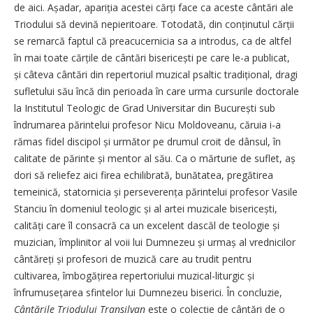
de aici. Așadar, apariția acestei cărți face ca aceste cântări ale
Triodului să devină nepieritoare. Totodată, din conținutul cărții
se remarcă faptul că preacucernicia sa a introdus, ca de altfel
în mai toate cărțile de cântări bisericești pe care le-a publicat,
și câteva cântări din repertoriul muzical psaltic tradițional, dragi
sufletului său încă din perioada în care urma cursu­rile doctorale
la Institutul Teologic de Grad Universitar din București sub
îndrumarea părintelui profesor Nicu Moldoveanu, căruia i-a
rămas fidel discipol și următor pe drumul croit de dânsul, în
calitate de părinte și mentor al său. Ca o mărturie de suflet, aș
dori să reliefez aici firea echilibrată, bunătatea, pregătirea
temeinică, statornicia și perseverența părintelui profesor Vasile
Stanciu în domeniul teologic și al artei muzicale bisericești,
calități care îl consacră ca un excelent dascăl de teologie și
muzician, împlinitor al voii lui Dumnezeu și urmaș al vrednicilor
cântăreți și profesori de muzică care au trudit pentru
cultivarea, îmbogățirea repertoriului muzical-liturgic și
înfrumusețarea sfintelor lui Dumnezeu biserici. În concluzie,
Cântările Triodului Transilvan
este o colecție de cântări de o