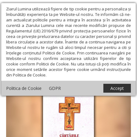
Ziarul Lumina utilizează fişiere de tip cookie pentru a personaliza și
îmbunătăți experiența ta pe Website-ul nostru. Te informăm că ne-
am actualizat politicile pentru a integra în acestea și în activitatea
curentă a Ziarului Lumina cele mai recente modificări propuse de
Regulamentul (UE) 2016/679 privind protecția persoanelor fizice în
ceea ce privește prelucrarea datelor cu caracter personal și privind
libera circulație a acestor date. Înainte de a continua navigarea pe
Website-ul nostru te rugăm să aloci timpul necesar pentru a citi și
Ziarul Lumina
›
Opinii
›
Repere și idei
›
Cântările Triodului
înțelege conținutul Politicii de Cookie. Prin continuarea navigării pe
Transilvan
Website-ul nostru confirmi acceptarea utilizării fişierelor de tip
cookie conform Politicii de Cookie. Nu uita totuși că poți modifica în
Cântările Triodului Transilvan
orice moment setările acestor fişiere cookie urmând instrucțiunile
din Politica de Cookie.
Politica de Cookie
GDPR
Accept