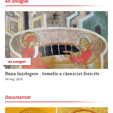
An omagial
An omagial
Buna înțelegere - temelie a căsniciei fericite
04 Aug, 2026
Documentar