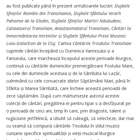
au fost publicate până în prezent următoarele lucrări:
Slujbele
Sfinților Români din Transilvania
,
Slujbele Sfântului Ierarh
Pahomie de la Gledin
,
Slujbele Sfinților Martiri Năsăudeni
,
Catavasierul Transilvan
,
Anastasimatarul Transilvan
,
Cântări la
înmormântarea mirenilor
și
Slujbele Sfântului Preot Mucenic
Liviu-Galaction de la Cluj.
Cartea
Cântările Triodului Transilvan
cuprinde cântări începând cu Duminica Vameșului și a
Fariseului, care marchează începutul acestei perioade liturgice,
continuă cu cântările duminicilor premergătoare Postului Mare,
cu cele din duminicile acestuia și de la Sâmbăta lui Lazăr,
culminând cu cele consacrate zilelor Săptămânii Mari, până în
Sfânta și Marea Sâmbătă, care încheie această perioadă de
zece săptămâni. După cum mărtu­risește autorul acestei
colecții de cântări, pregătirea ei pentru tipar s-a desfășurat pe
o perioadă de cinci ani, timp în care, prin dragoste, talent și
rugăciune jertfelnică, a izbutit să culeagă, să selecteze, dar mai
cu seamă să compună cântările Triodului în stilul muzicii
cunțane specifice spiritualității și vieții muzical-liturgice