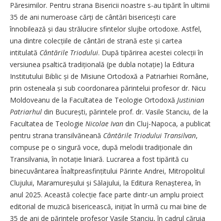
Păresimilor. Pentru strana Bisericii noastre s-au tipărit în ultimii
35 de ani numeroase cărți de cântări bisericești care
înnobilează și dau strălucire sfintelor slujbe ortodoxe. Astfel,
una dintre colecțiile de cântări de strană este și cartea
intitulată
Cântările Triodului
. După tipărirea acestei colecții în
versiunea psaltică tradițională (pe dubla notație) la Editura
Institutului Biblic și de Misiune Ortodoxă a Patriar­hiei Române,
prin osteneala și sub coordonarea părintelui profesor dr. Nicu
Moldoveanu de la Facultatea de Teologie Ortodoxă
Justinian
Patriarhul
din București, părintele prof. dr. Vasile Stanciu, de la
Facultatea de Teologie
Nicolae Ivan
din Cluj-Napoca, a publicat
pentru strana transilvăneană
Cântările Triodului Transilvan
,
compuse pe o singură voce, după melodii tradiționale din
Transilvania, în notație liniară. Lucrarea a fost tipărită cu
binecuvântarea Înaltpreasfințitului Părinte Andrei, Mitropolitul
Clujului, Maramureșului și Sălajului, la Editura Renașterea, în
anul 2025. Această colecție face parte dintr-un amplu proiect
editorial de muzică bisericească, inițiat în urmă cu mai bine de
35 de ani de părintele profesor Vasile Stanciu, în cadrul căruia