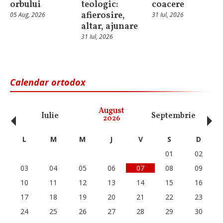
orbului
teologic:
coacere
afierosire,
05 Aug, 2026
31 Iul, 2026
altar, ajunare
31 Iul, 2026
Calendar ortodox
‹
›
August
Iulie
Septembrie
O
2026
L
M
M
J
V
S
D
01
02
03
04
05
06
07
08
09
10
11
12
13
14
15
16
17
18
19
20
21
22
23
24
25
26
27
28
29
30