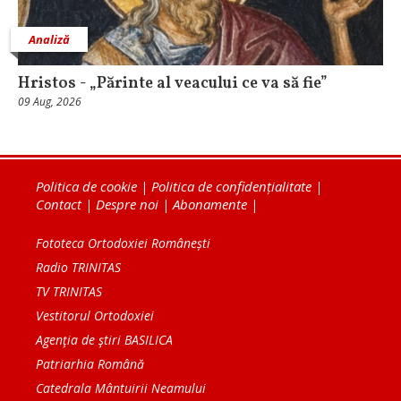
Analiză
Hristos - „Părinte al veacului ce va să fie”
09 Aug, 2026
Politica de cookie
|
Politica de confidențialitate
|
Contact
|
Despre noi
|
Abonamente
|
Fototeca Ortodoxiei Românești
Radio TRINITAS
TV TRINITAS
Vestitorul Ortodoxiei
Agenţia de ştiri BASILICA
Patriarhia Română
Catedrala Mântuirii Neamului