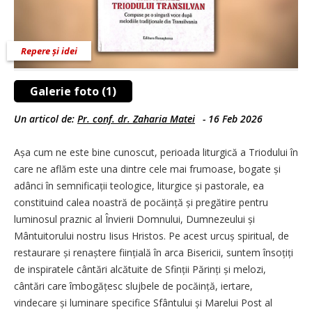
Repere și idei
Galerie foto (1)
Un articol de:
Pr. conf. dr. Zaharia Matei
-
16 Feb 2026
Așa cum ne este bine cunoscut, perioada liturgică a Triodului în
care ne aflăm este una dintre cele mai frumoase, bogate și
adânci în semnificații teologice, liturgice și pastorale, ea
constituind calea noastră de pocăință și pregătire pentru
luminosul praznic al Învierii Domnului, Dumnezeului și
Mântuitorului nostru Iisus Hristos. Pe acest urcuș spiritual, de
restaurare și renaștere ființială în arca Bisericii, suntem însoțiți
de inspiratele cântări alcătuite de Sfinții Părinți și melozi,
cântări care îmbogățesc slujbele de pocăință, iertare,
vindecare și luminare specifice Sfântului și Marelui Post al