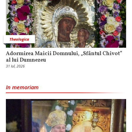
Theologica
Adormirea Maicii Domnului, „Sfântul Chivot”
al lui Dumnezeu
31 Iul, 2026
In memoriam