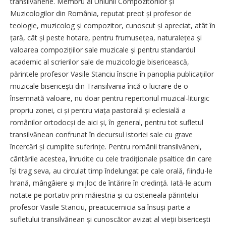
transilvănene. Membru al Uniunii Compozitorilor și
Muzicologilor din România, reputat preot și profesor de
teologie, muzicolog și compozitor, cunoscut și apreciat, atât în
țară, cât și peste hotare, pentru frumusețea, naturalețea și
valoarea compozițiilor sale muzicale și pentru standardul
academic al scrierilor sale de muzicologie bisericească,
părintele profesor Vasile Stanciu înscrie în panoplia publicațiilor
muzicale bisericești din Transilvania încă o lucrare de o
însemnată valoare, nu doar pentru repertoriul muzical-liturgic
propriu zonei, ci și pentru viața pastorală și eclesială a
românilor ortodocși de aici și, în general, pentru tot sufletul
transilvănean confrunat în decursul istoriei sale cu grave
încercări și cumplite suferințe. Pentru românii transilvăneni,
cântările acestea, înrudite cu cele tradiționale psaltice din care
își trag seva, au circulat timp îndelungat pe cale orală, fiindu-le
hrană, mângâiere și mijloc de întărire în credință. Iată-le acum
notate pe portativ prin măiestria și cu osteneala părintelui
profesor Vasile Stanciu, preacucernicia sa însuși parte a
sufletului transilvănean și cunoscător avizat al vieții bisericești