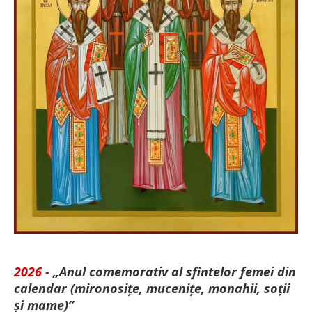
2026 -
„Anul comemorativ al sfintelor femei din
calendar (mironosițe, mu­cenițe, monahii, soții
și mame)”