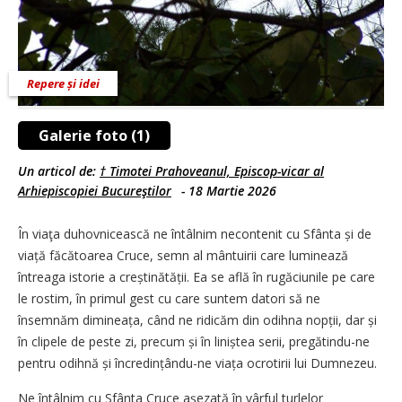
Repere și idei
Galerie foto (1)
Un articol de:
† Timotei Prahoveanul, Episcop-vicar al
Arhiepiscopiei Bucureştilor
-
18 Martie 2026
În viaţa duhovnicească ne întâlnim necontenit cu Sfânta și de
viață făcătoarea Cruce, semn al mântuirii care luminează
întreaga istorie a creștinătății. Ea se află în rugăciunile pe care
le rostim, în primul gest cu care suntem datori să ne
însemnăm dimineața, când ne ridicăm din odihna nopții, dar și
în clipele de peste zi, precum și în liniștea serii, pregătindu-ne
pentru odihnă și încredințându-ne viața ocrotirii lui Dumnezeu.
Ne întâlnim cu Sfânta Cruce așezată în vârful turlelor