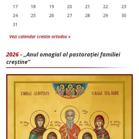
17
18
19
20
21
22
23
24
25
26
27
28
29
30
31
Vezi calendar crestin ortodox »
2026 -
„Anul omagial al pastorației familiei
creștine”