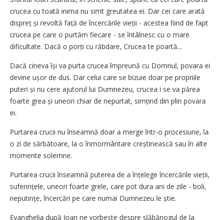
crucea cu toată inima nu simt greutatea ei. Dar cei care arată
dispreț și revoltă față de încercările vieții - acestea fiind de fapt
crucea pe care o purtăm fiecare - se întâlnesc cu o mare
dificultate. Dacă o porți cu răbdare, Crucea te poartă...
Dacă cineva își va purta crucea împreună cu Domnul, povara ei
devine ușor de dus. Dar celui care se bizuie doar pe propriile
puteri și nu cere ajutorul lui Dumnezeu, crucea i se va părea
foarte grea și uneori chiar de nepurtat, simțind din plin povara
ei.
Purtarea crucii nu înseamnă doar a merge într-o procesiune, la
o zi de sărbătoare, la o înmormântare creștinească sau în alte
momente solemne.
Purtarea crucii înseamnă puterea de a înțelege încercările vieții,
suferințele, uneori foarte grele, care pot dura ani de zile - boli,
neputințe, încercări pe care numai Dumnezeu le știe.
Evanghelia după Ioan ne vorbește despre slăbănogul de la