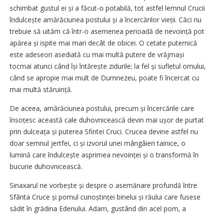
schimbat gustul ei și a făcut-o potabilă, tot astfel lemnul Crucii
îndulcește amărăciunea postului și a încercărilor vieții. Căci nu
trebuie să uităm că într-o asemenea perioadă de nevoință pot
apărea și ispite mai mari decât de obicei. O cetate puternică
este adeseori asediată cu mai multă putere de vrăjmași
tocmai atunci când își întărește zidurile; la fel și sufletul omului,
când se apropie mai mult de Dumnezeu, poate fi încercat cu
mai multă stăruință.
De aceea, amărăciunea postului, precum și încercările care
însoțesc această cale duhovnicească devin mai ușor de purtat
prin dulceața și puterea Sfintei Cruci. Crucea devine astfel nu
doar semnul jertfei, ci și izvorul unei mângâieri tainice, o
lumină care îndulcește asprimea nevoinței și o transformă în
bucurie duhovnicească.
Sinaxarul ne vorbește și despre o asemănare profundă între
Sfânta Cruce și pomul cunoștinței binelui și răului care fusese
sădit în grădina Edenului. Adam, gustând din acel pom, a