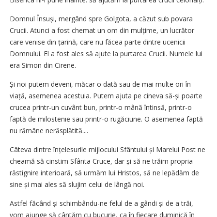
Domnul Însuși, mergând spre Golgota, a căzut sub povara
Crucii. Atunci a fost chemat un om din mulțime, un lucrător
care venise din țarină, care nu făcea parte dintre ucenicii
Domnului. El a fost ales să ajute la purtarea Crucii. Numele lui
era Simon din Cirene.
Și noi putem deveni, măcar o dată sau de mai multe ori în
viață, asemenea acestuia. Putem ajuta pe cineva să-și poarte
crucea printr-un cuvânt bun, printr-o mână întinsă, printr-o
faptă de milostenie sau printr-o rugăciune. O asemenea faptă
nu rămâne nerăsplătită....
Câteva dintre înțelesurile mijlocului Sfântului și Marelui Post ne
cheamă să cinstim Sfânta Cruce, dar și să ne trăim propria
răstignire interioară, să urmăm lui Hristos, să ne lepădăm de
sine și mai ales să slujim celui de lângă noi.
Astfel făcând și schimbându-ne felul de a gândi și de a trăi,
vom ajunge să cântăm cu bucurie, ca în fiecare duminică în