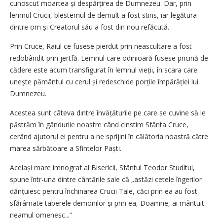
cunoscut moartea și despărțirea de Dumnezeu. Dar, prin
lemnul Crucii, blestemul de demult a fost stins, iar legătura
dintre om și Creatorul său a fost din nou refăcută.
Prin Cruce, Raiul ce fusese pierdut prin neascultare a fost
redobândit prin jertfă. Lemnul care odinioară fusese pricină de
cădere este acum transfigurat în lemnul vieții, în scara care
unește pământul cu cerul și redeschide porțile împărăției lui
Dumnezeu.
Acestea sunt câteva dintre învățăturile pe care se cuvine să le
păstrăm în gândurile noastre când cinstim Sfânta Cruce,
cerând ajutorul ei pentru a ne sprijini în călătoria noastră către
marea sărbătoare a Sfintelor Paști.
Același mare imnograf al Bisericii, Sfântul Teodor Studitul,
spune într-una dintre cântările sale că „astăzi cetele îngerilor
dănțuiesc pentru închinarea Crucii Tale, căci prin ea au fost
sfărâmate taberele demonilor și prin ea, Doamne, ai mântuit
neamul omenesc...”