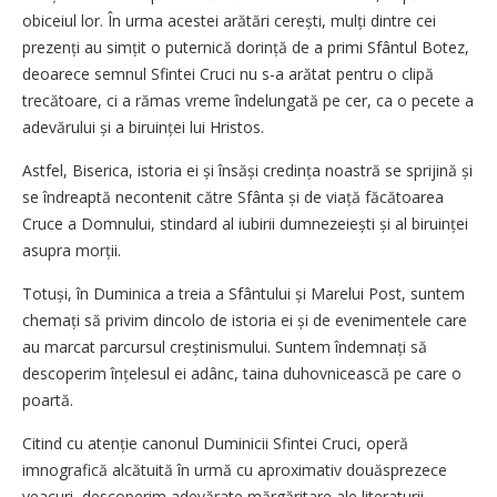
obiceiul lor. În urma acestei arătări cerești, mulți dintre cei
prezenți au simțit o puternică dorință de a primi Sfântul Botez,
deoarece semnul Sfintei Cruci nu s-a arătat pentru o clipă
trecătoare, ci a rămas vreme îndelungată pe cer, ca o pecete a
adevărului și a biruinței lui Hristos.
Astfel, Biserica, istoria ei și însăși credința noastră se sprijină și
se îndreaptă necontenit către Sfânta și de viață făcătoarea
Cruce a Domnului, stindard al iubirii dumnezeiești și al biruinței
asupra morții.
Totuși, în Duminica a treia a Sfântului și Marelui Post, suntem
chemați să privim dincolo de istoria ei și de evenimentele care
au marcat parcursul creștinismului. Suntem îndemnați să
descoperim înțelesul ei adânc, taina duhovnicească pe care o
poartă.
Citind cu atenție canonul Duminicii Sfintei Cruci, operă
imnografică alcătuită în urmă cu aproximativ douăsprezece
veacuri, descoperim adevărate mărgăritare ale literaturii