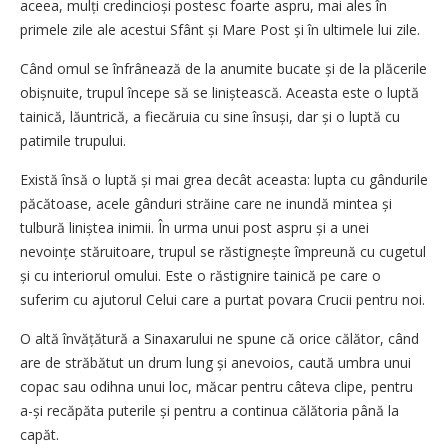
aceea, mulți credincioși postesc foarte aspru, mai ales în
primele zile ale acestui Sfânt și Mare Post și în ultimele lui zile.
Când omul se înfrânează de la anumite bucate și de la plăcerile
obișnuite, trupul începe să se liniștească. Aceasta este o luptă
tainică, lăuntrică, a fiecăruia cu sine însuși, dar și o luptă cu
patimile trupului.
Există însă o luptă și mai grea decât aceasta: lupta cu gândurile
păcătoase, acele gânduri străine care ne inundă mintea și
tulbură liniștea inimii. În urma unui post aspru și a unei
nevoințe stăruitoare, trupul se răstignește împreună cu cugetul
și cu interiorul omului. Este o răstignire tainică pe care o
suferim cu ajutorul Celui care a purtat povara Crucii pentru noi.
O altă învățătură a Sinaxarului ne spune că orice călător, când
are de străbătut un drum lung și anevoios, caută umbra unui
copac sau odihna unui loc, măcar pentru câteva clipe, pentru
a-și recăpăta puterile și pentru a continua călătoria până la
capăt.