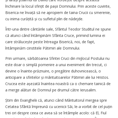
închinare la locul sfințit de pașii Domnului. Prin aceste cuvinte,
Biserica ne învață să ne apropiem de taina Crucii cu smerenie,
cu inima curățită și cu sufletul plin de nădejde.
Într-una dintre cântările sale, Sfântul Teodor Studitul ne spune
că atunci când întâmpinăm Sfânta Cruce, primind lumina ei
care strălucește peste întreaga Biserică, noi, de fapt,
întâmpinăm cinstitele Pătimiri ale Domnului.
Prin urmare, sărbătoarea Sfintei Cruci din mijlocul Postului nu
este doar o simplă pomenire a unui eveniment din trecut, ci
devine o înainte-prăznuire, o pregătire duhovnicească, o
anticipare a sfintelor și mântuitoarelor Pătimiri ale lui Hristos.
Crucea este așezată înaintea noastră ca o chemare tainică de
a merge alături de Domnul pe drumul către Ierusalim.
Știm din Evanghelii că, atunci când Mântuitorul mergea spre
Cetatea Sfântă împreună cu ucenicii Săi, le-a vorbit de cel puțin
trei ori despre ceea ce avea să se întâmple acolo: că El, Fiul