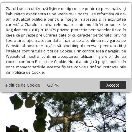
Ziarul Lumina utilizează fişiere de tip cookie pentru a personaliza și
îmbunătăți experiența ta pe Website-ul nostru. Te informăm că ne-
am actualizat politicile pentru a integra în acestea și în activitatea
curentă a Ziarului Lumina cele mai recente modificări propuse de
Regulamentul (UE) 2016/679 privind protecția persoanelor fizice în
ceea ce privește prelucrarea datelor cu caracter personal și privind
libera circulație a acestor date. Înainte de a continua navigarea pe
Website-ul nostru te rugăm să aloci timpul necesar pentru a citi și
Ziarul Lumina
›
Opinii
›
Repere și idei
›
Crucii Tale ne închinăm,
înțelege conținutul Politicii de Cookie. Prin continuarea navigării pe
Stăpâne...!
Website-ul nostru confirmi acceptarea utilizării fişierelor de tip
cookie conform Politicii de Cookie. Nu uita totuși că poți modifica în
Crucii Tale ne închinăm, Stăpâne...!
orice moment setările acestor fişiere cookie urmând instrucțiunile
din Politica de Cookie.
Politica de Cookie
GDPR
Accept