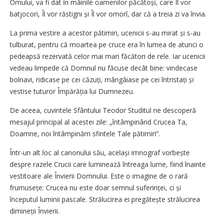
Omului, va fi dat în mâinile oamenilor păcătoși, care Îl vor
batjocori, Îl vor răstigni și Îl vor omorî, dar că a treia zi va învia.
La prima vestire a acestor pătimiri, ucenicii s-au mirat și s-au
tulburat, pentru că moartea pe cruce era în lumea de atunci o
pedeapsă rezervată celor mai mari făcători de rele. Iar ucenicii
vedeau limpede că Domnul nu făcuse decât bine: vindecase
bolnavi, ridicase pe cei căzuți, mângâiase pe cei întristați și
vestise tuturor Împărăția lui Dumnezeu.
De aceea, cuvintele Sfântului Teodor Studitul ne descoperă
mesajul principal al acestei zile: „întâmpinând Crucea Ta,
Doamne, noi întâmpinăm sfintele Tale pătimiri”.
Într-un alt loc al canonului său, același imnograf vorbește
despre razele Crucii care luminează întreaga lume, fiind înainte
vestitoare ale Învierii Domnului. Este o imagine de o rară
frumusețe: Crucea nu este doar semnul suferinței, ci și
începutul luminii pascale. Strălucirea ei pregătește strălucirea
dimineții Învierii.