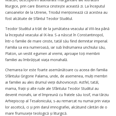
liturgice, prin care Biserica cinstește această zi. La începutul
canoanelor de la Utrenie, Triodul menționează că acestea au
fost alcătuite de Sfântul Teodor Studitul.
Teodor Studitul a trăit de la jumătatea veacului al VIII-lea până
la începutul veacului al IX-lea. S-a născut în Constantinopol,
într-o familie de mare cinste, tatăl său fiind demnitar imperial.
Familia sa era numeroasă, iar sub îndrumarea unchiului său,
Platon, un vestit egumen al vremii, aproape toți membrii
familiei au îmbrățișat viața monahală.
Chemarea lor este foarte asemănătoare cu aceea din familia
Sfântului Grigorie Palama, unde, de asemenea, mulți membri
ai familiei au ales drumul vieții duhovnicești. Astfel, tatăl,
mama, frații și alte rude ale Sfântului Teodor Studitul au
devenit monahi, iar el împreună cu fratele său Iosif, mai târziu
Arhiepiscop al Tesalonicului, s-au remarcat nu numai prin viața
lor ascetică, ci și prin darul imnografiei, alcătuind cântări de o
mare frumusețe teologică și liturgică.