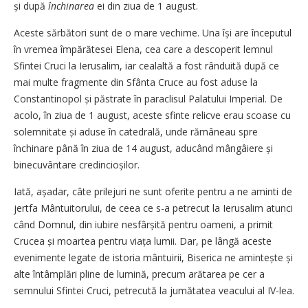
și după
închinarea
ei din ziua de 1 august.
Aceste sărbători sunt de o mare vechime. Una își are începutul
în vremea împărătesei Elena, cea care a descoperit lemnul
Sfintei Cruci la Ierusalim, iar cealaltă a fost rânduită după ce
mai multe fragmente din Sfânta Cruce au fost aduse la
Constantinopol și păstrate în paraclisul Palatului Imperial. De
acolo, în ziua de 1 august, aceste sfinte relicve erau scoase cu
solemnitate și aduse în catedrală, unde rămâneau spre
închinare până în ziua de 14 august, aducând mângâiere și
binecuvântare credincioșilor.
Iată, așadar, câte prilejuri ne sunt oferite pentru a ne aminti de
jertfa Mântuitorului, de ceea ce s-a petrecut la Ierusalim atunci
când Domnul, din iubire nesfârșită pentru oameni, a primit
Crucea și moartea pentru viața lumii. Dar, pe lângă aceste
evenimente legate de istoria mântuirii, Biserica ne amintește și
alte întâmplări pline de lumină, precum arătarea pe cer a
semnului Sfintei Cruci, petrecută la jumătatea veacului al IV-lea.