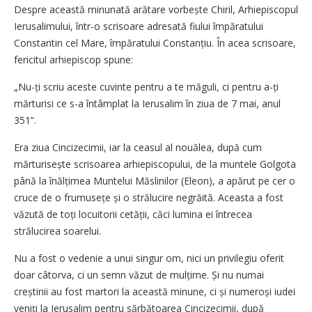
Despre această minunată arătare vorbește Chiril, Arhiepiscopul
Ierusalimului, într-o scrisoare adresată fiului împăratului
Constantin cel Mare, împăratului Constanțiu. În acea scrisoare,
fericitul arhiepiscop spune:
„Nu-ți scriu aceste cuvinte pentru a te măguli, ci pentru a-ți
mărturisi ce s-a întâmplat la Ierusalim în ziua de 7 mai, anul
351”.
Era ziua Cincizecimii, iar la ceasul al nouălea, după cum
mărturisește scrisoarea arhiepiscopului, de la muntele Golgota
până la înălțimea Muntelui Măslinilor (Eleon), a apărut pe cer o
cruce de o frumusețe și o strălucire negrăită. Aceasta a fost
văzută de toți locuitorii cetății, căci lumina ei întrecea
strălucirea soarelui.
Nu a fost o vedenie a unui singur om, nici un privilegiu oferit
doar câtorva, ci un semn văzut de mulțime. Și nu numai
creștinii au fost martori la această minune, ci și numeroși iudei
veniți la Ierusalim pentru sărbătoarea Cincizecimii, după