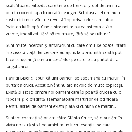
scăldătoarea Vitezda, care timp de treizeci și opt de ani nu a
putut coborî în apa tulburată de înger. Și totuși acel om nu a
rostit nici un cuvânt de revoltă împotriva celor care intrau
înaintea lui în apă. Cine dintre noi ar putea aștepta atâta
vreme, imobilizat, fără să murmure, fără să se tulbure?
Sunt multe încercări și amărăciuni cu care omul se poate întâlni
în această viață. Iar cei care au ajuns la o anumită vârstă pot
face cu ușurință suma încercărilor pe care le-au purtat de-a
lungul anilor.
Părinții Bisericii spun că unii oameni se aseamănă cu martirii în
purtarea crucii. Acest cuvânt nu are nevoie de multe explicații...
Există și astăzi printre noi oameni care își poartă crucea cu o
răbdare și o credință asemănătoare martirilor de odinioară.
Pentru astfel de oameni există plată și cunună de martiri...
Suntem chemați să privim către Sfânta Cruce, să o purtăm în
viața noastră și să ne amintim un lucru esențial pe care
Biserica ni-l pune înainte: să ajutăm la purtarea crucii celorlalți.