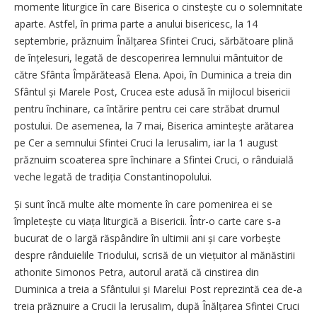
momente liturgice în care Biserica o cinstește cu o solemnitate
aparte. Astfel, în prima parte a anului bisericesc, la 14
septembrie, prăznuim Înălțarea Sfintei Cruci, sărbătoare plină
de înțelesuri, legată de descoperirea lemnului mântuitor de
către Sfânta Împărăteasă Elena. Apoi, în Duminica a treia din
Sfântul și Marele Post, Crucea este adusă în mijlocul bisericii
pentru închinare, ca întărire pentru cei care străbat drumul
postului. De asemenea, la 7 mai, Biserica amintește arătarea
pe Cer a semnului Sfintei Cruci la Ierusalim, iar la 1 august
prăznuim scoaterea spre închinare a Sfintei Cruci, o rânduială
veche legată de tradiția Constantinopolului.
Și sunt încă multe alte momente în care pomenirea ei se
împletește cu viața liturgică a Bisericii. Într-o carte care s-a
bucurat de o largă răspândire în ultimii ani și care vorbește
despre rânduielile Triodului, scrisă de un viețuitor al mănăstirii
athonite Simonos Petra, autorul arată că cinstirea din
Duminica a treia a Sfântului și Marelui Post reprezintă cea de-a
treia prăznuire a Crucii la Ierusalim, după Înălțarea Sfintei Cruci