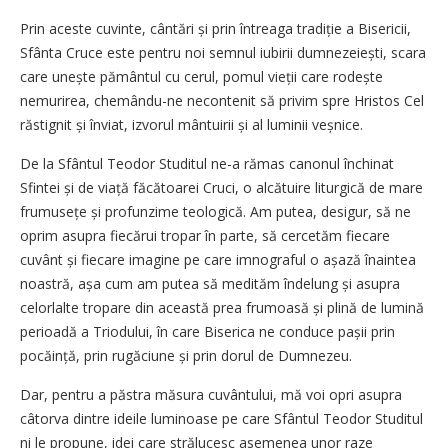
Prin aceste cuvinte, cântări și prin întreaga tradiție a Bisericii,
Sfânta Cruce este pentru noi semnul iubirii dumnezeiești, scara
care unește pământul cu cerul, pomul vieții care rodește
nemurirea, chemându-ne necontenit să privim spre Hristos Cel
răstignit și înviat, izvorul mântuirii și al luminii veșnice.
De la Sfântul Teodor Studitul ne-a rămas canonul închinat
Sfintei și de viață făcătoarei Cruci, o alcătuire liturgică de mare
frumusețe și profunzime teologică. Am putea, desigur, să ne
oprim asupra fiecărui tropar în parte, să cercetăm fiecare
cuvânt și fiecare imagine pe care imnograful o așază înaintea
noastră, așa cum am putea să medităm îndelung și asupra
celorlalte tropare din această prea frumoasă și plină de lumină
perioadă a Triodului, în care Biserica ne conduce pașii prin
pocăință, prin rugăciune și prin dorul de Dumnezeu.
Dar, pentru a păstra măsura cuvântului, mă voi opri asupra
câtorva dintre ideile luminoase pe care Sfântul Teodor Studitul
ni le propune, idei care strălucesc asemenea unor raze