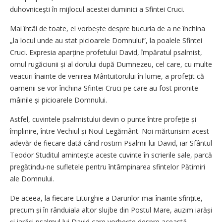
duhovnicești în mijlocul acestei duminici a Sfintei Cruci.
Mai întâi de toate, el vorbește despre bucuria de a ne închina
„la locul unde au stat picioarele Domnului”, la poalele Sfintei
Cruci. Expresia aparține profetului David, împăratul psalmist,
omul rugăciunii și al dorului după Dumnezeu, cel care, cu multe
veacuri înainte de venirea Mântuitorului în lume, a profețit că
oamenii se vor închina Sfintei Cruci pe care au fost pironite
mâinile și picioarele Domnului.
Astfel, cuvintele psalmistului devin o punte între profeție și
împlinire, între Vechiul și Noul Legământ. Noi mărturisim acest
adevăr de fiecare dată când rostim Psalmii lui David, iar Sfântul
Teodor Studitul amintește aceste cuvinte în scrierile sale, parcă
pregătindu-ne sufletele pentru întâmpinarea sfintelor Pătimiri
ale Domnului.
De aceea, la fiecare Liturghie a Darurilor mai înainte sfințite,
precum și în rânduiala altor slujbe din Postul Mare, auzim iarăși
și iarăși psalmul lui David care vorbește despre această