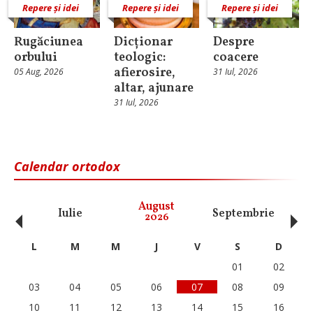
Repere și idei
Repere și idei
Repere și idei
Rugăciunea
Dicționar
Despre
orbului
teologic:
coacere
afierosire,
05 Aug, 2026
31 Iul, 2026
altar, ajunare
31 Iul, 2026
Calendar ortodox
‹
›
August
Iulie
Septembrie
O
2026
L
M
M
J
V
S
D
01
02
03
04
05
06
07
08
09
10
11
12
13
14
15
16