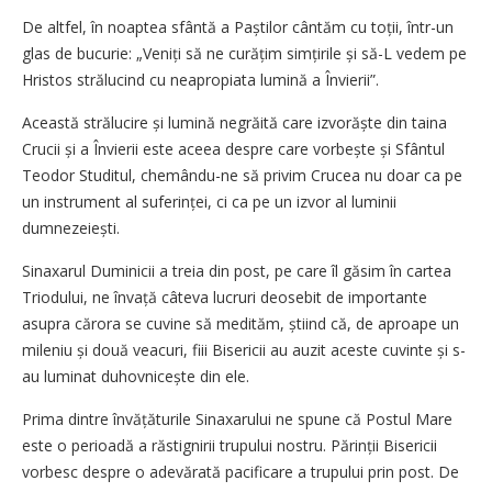
De altfel, în noaptea sfântă a Paștilor cântăm cu toții, într-un
glas de bucurie: „Veniți să ne curățim simțirile și să-L vedem pe
Hristos strălucind cu neapropiata lumină a Învierii”.
Această strălucire și lumină negrăită care izvorăște din taina
Crucii și a Învierii este aceea despre care vorbește și Sfântul
Teodor Studitul, chemându-ne să privim Crucea nu doar ca pe
un instrument al suferinței, ci ca pe un izvor al luminii
dumnezeiești.
Sinaxarul Duminicii a treia din post, pe care îl găsim în cartea
Triodului, ne învață câteva lucruri deosebit de importante
asupra cărora se cuvine să medităm, știind că, de aproape un
mileniu și două veacuri, fiii Bisericii au auzit aceste cuvinte și s-
au luminat duhovnicește din ele.
Prima dintre învățăturile Sinaxarului ne spune că Postul Mare
este o perioadă a răstignirii trupului nostru. Părinții Bisericii
vorbesc despre o adevărată pacificare a trupului prin post. De