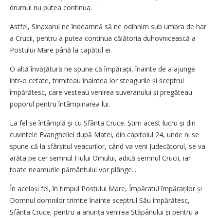
drumul nu putea continua.
Astfel, Sinaxarul ne îndeamnă să ne odihnim sub umbra de har
a Crucii, pentru a putea continua călătoria duhovnicească a
Postului Mare până la capătul ei.
O altă învățătură ne spune că împărații, înainte de a ajunge
într-o cetate, trimiteau înaintea lor steagurile și sceptrul
împărătesc, care vesteau venirea suveranului și pregăteau
poporul pentru întâmpinarea lui.
La fel se întâmplă și cu Sfânta Cruce. Știm acest lucru și din
cuvintele Evangheliei după Matei, din capitolul 24, unde ni se
spune că la sfârșitul veacurilor, când va veni Judecătorul, se va
arăta pe cer semnul Fiului Omului, adică semnul Crucii, iar
toate neamurile pământului vor plânge...
În același fel, în timpul Postului Mare, Împăratul împăraților și
Domnul domnilor trimite înainte sceptrul Său împărătesc,
Sfânta Cruce, pentru a anunța venirea Stăpânului și pentru a