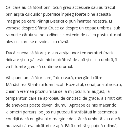
Cei care au călătorit prin locuri greu accesibile sau au trecut
prin arșița căldurilor puternice înțeleg foarte bine această
imagine pe care Părinții Bisericii o pun înaintea noastră. Ei
vorbesc despre Sfânta Cruce ca despre un copac umbros, sub
ramurile căruia se pot odihni cei osteniți de calea postului, mai
ales cei care se nevoiesc cu râvnă.
Dacă cineva călătorește sub arșița unor temperaturi foarte
ridicate și nu găsește nici o picătură de apă și nici o umbră, îi
va fi foarte greu să continue drumul.
Vă spune un călător care, într-o vară, mergând către
Mănăstirea Sfântului Ioan Iacob Hozevitul, conaționalul nostru,
chiar în vremea prăznuirii lui de la mijlocul lunii august, la
temperaturi care se apropiau de cincizeci de grade, a simțit cât
de anevoios poate deveni drumul. Aproape că nici măcar doi
kilometri parcurși pe jos nu puteau fi străbătuți în asemenea
condiții dacă nu găseai o margine de stâncă umbrită sau dacă
nu aveai câteva picături de apă. Fără umbră și puțină odihnă,