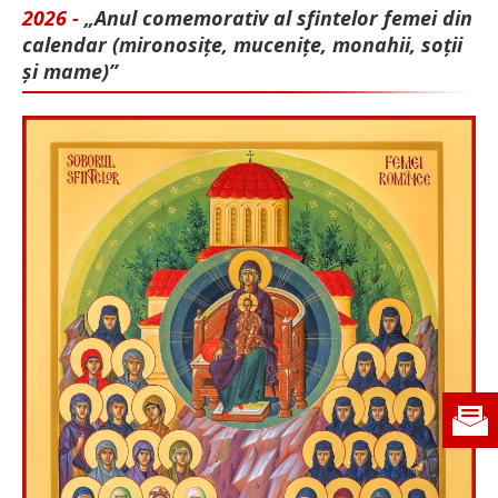
2026 -
„Anul comemorativ al sfintelor femei din
calendar (mironosițe, mu­cenițe, monahii, soții
și mame)”