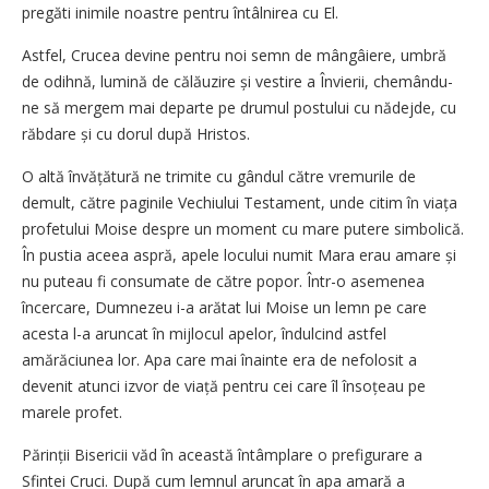
pregăti inimile noastre pentru întâlnirea cu El.
Astfel, Crucea devine pentru noi semn de mângâiere, umbră
de odihnă, lumină de călăuzire și vestire a Învierii, chemându-
ne să mergem mai departe pe drumul postului cu nădejde, cu
răbdare și cu dorul după Hristos.
O altă învățătură ne trimite cu gândul către vremurile de
demult, către paginile Vechiului Testament, unde citim în viața
profetului Moise despre un moment cu mare putere simbolică.
În pustia aceea aspră, apele locului numit Mara erau amare și
nu puteau fi consumate de către popor. Într-o asemenea
încercare, Dumnezeu i-a arătat lui Moise un lemn pe care
acesta l-a aruncat în mijlocul apelor, îndulcind astfel
amărăciunea lor. Apa care mai înainte era de nefolosit a
devenit atunci izvor de viață pentru cei care îl însoțeau pe
marele profet.
Părinții Bisericii văd în această întâmplare o prefigurare a
Sfintei Cruci. După cum lemnul aruncat în apa amară a