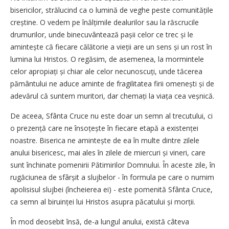
bisericilor, strălucind ca o lumină de veghe peste comunitățile
creștine. O vedem pe înălțimile dealurilor sau la răscrucile
drumurilor, unde binecuvântează pașii celor ce trec și le
amintește că fiecare călătorie a vieții are un sens și un rost în
lumina lui Hristos. O regăsim, de asemenea, la mormintele
celor apropiați și chiar ale celor necunoscuți, unde tăcerea
pământului ne aduce aminte de fragilitatea firii omenești și de
adevărul că suntem muritori, dar chemați la viața cea veșnică.
De aceea, Sfânta Cruce nu este doar un semn al trecutului, ci
o prezență care ne însoțește în fiecare etapă a existenței
noastre. Biserica ne amintește de ea în multe dintre zilele
anului bisericesc, mai ales în zilele de miercuri și vineri, care
sunt închinate pomenirii Pătimirilor Domnului. În aceste zile, în
rugăciunea de sfârșit a slujbelor - în formula pe care o numim
apolisisul slujbei (încheierea ei) - este pomenită Sfânta Cruce,
ca semn al biruinței lui Hristos asupra păcatului și morții.
În mod deosebit însă, de-a lungul anului, există câteva