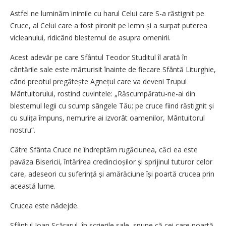
Astfel ne luminăm inimile cu harul Celui care S-a răstignit pe
Cruce, al Celui care a fost pironit pe lemn și a surpat puterea
vicleanului, ridicând blestemul de asupra omenirii.
Acest adevăr pe care Sfântul Teodor Studitul îl arată în
cântările sale este mărturisit înainte de fiecare Sfântă Liturghie,
când preotul pregătește Agnețul care va deveni Trupul
Mântuitorului, rostind cuvintele: „Răscumpăratu-ne-ai din
blestemul legii cu scump sângele Tău; pe cruce fiind răstignit și
cu sulița împuns, nemurire ai izvorât oamenilor, Mântuitorul
nostru”.
Către Sfânta Cruce ne îndreptăm rugăciunea, căci ea este
pavăza Bisericii, întărirea credincioșilor și sprijinul tuturor celor
care, adeseori cu suferință și amărăciune își poartă crucea prin
această lume.
Crucea este nădejde.
Sfântul Ioan Scărarul, în scrierile sale, spune că cei care poartă