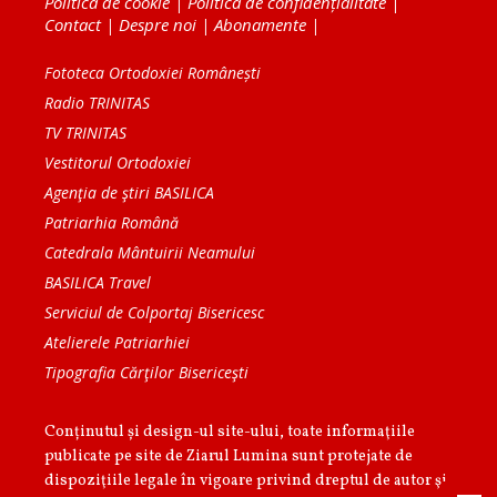
Politica de cookie
|
Politica de confidențialitate
|
Contact
|
Despre noi
|
Abonamente
|
Fototeca Ortodoxiei Românești
Radio TRINITAS
TV TRINITAS
Vestitorul Ortodoxiei
Agenţia de ştiri BASILICA
Patriarhia Română
Catedrala Mântuirii Neamului
BASILICA Travel
Serviciul de Colportaj Bisericesc
Atelierele Patriarhiei
Tipografia Cărţilor Bisericeşti
Conținutul și design-ul site-ului, toate informaţiile
publicate pe site de Ziarul Lumina sunt protejate de
dispoziţiile legale în vigoare privind dreptul de autor şi