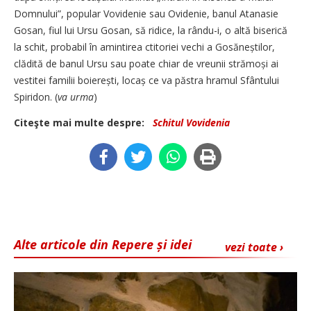
Domnului”, popular Vovidenie sau Ovidenie, banul Atanasie
Gosan, fiul lui Ursu Gosan, să ridice, la rân­du-i, o altă biserică
la schit, probabil în amintirea ctitoriei vechi a Gosă­neștilor,
clădită de banul Ursu sau poate chiar de vreunii strămoși ai
vestitei familii boierești, locaș ce va păstra hramul Sfântului
Spiridon. (
va urma
)
Citeşte mai multe despre:
Schitul Vovidenia
Alte articole din Repere și idei
vezi toate ›