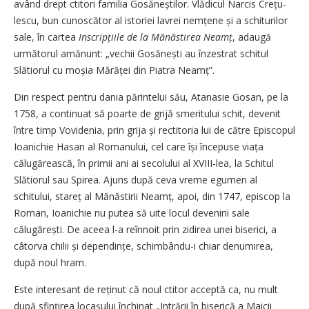
având drept ctitori familia Gosă­neștilor. Vlădicul Narcis Cre­țu­
lescu, bun cu­noscător al istoriei lavrei nem­țene și a schiturilor
sale, în cartea
Inscripțiile de la Mănăstirea Neamț
, adaugă
următorul amănunt: „vechii Gosănești au înzestrat schitul
Slătiorul cu moșia Mărăței din Piatra Neamț”.
Din respect pentru dania părintelui său, Atanasie Gosan, pe la
1758, a continuat să poarte de grijă smeritului schit, devenit
între timp Vovidenia, prin grija și rectitoria lui de către Episcopul
Ioanichie Hasan al Romanului, cel care își începuse viața
călugărească, în primii ani ai secolului al XVIII-lea, la Schitul
Slătiorul sau Spirea. Ajuns după ceva vreme egumen al
schitului, stareț al Mănăstirii Neamț, apoi, din 1747, episcop la
Roman, Ioanichie nu putea să uite locul devenirii sale
călugărești. De aceea l-a reînnoit prin zidirea unei biserici, a
câtorva chilii și dependințe, schimbându-i chiar denumirea,
după noul hram.
Este interesant de reținut că noul ctitor acceptă ca, nu mult
după sfințirea locașului închinat „Intrării în biserică a Maicii