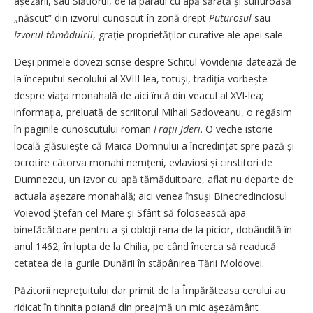
așezării, sau Slătiorul, de la pârâul cu apă sărată și sulfuroasă
„născut” din izvorul cunoscut în zonă drept
Puturosul
sau
Izvorul tămăduirii
, grație proprietăților curative ale apei sale.
Deși primele dovezi scrise despre Schitul Vovidenia datează de
la începutul secolului al XVIII-lea, totuși, tradiția vorbește
despre viața monahală de aici încă din veacul al XVI-lea;
informaţia, preluată de scriitorul Mihail Sadoveanu, o regăsim
în paginile cunoscutului roman
Frații Jderi
. O veche istorie
locală glăsuiește că Maica Domnului a încredințat spre pază și
ocrotire câtorva monahi nemțeni, evlavioși și cinstitori de
Dumnezeu, un izvor cu apă tămăduitoare, aflat nu departe de
actuala așezare monahală; aici venea însuși Binecredinciosul
Voievod Ștefan cel Mare și Sfânt să folosească apa
binefăcătoare pentru a-și obloji rana de la picior, dobândită în
anul 1462, în lupta de la Chilia, pe când încerca să readucă
cetatea de la gurile Dunării în stăpânirea Țării Moldovei.
Păzitorii neprețuitului dar primit de la Împărăteasa cerului au
ridicat în tihnita poiană din preajmă un mic așezământ