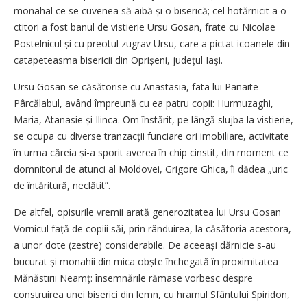
monahal ce se cuvenea să aibă și o biserică; cel hotărnicit a o
ctitori a fost banul de vistierie Ursu Gosan, frate cu Nicolae
Postelnicul și cu preotul zugrav Ursu, care a pictat icoanele din
catapeteasma bisericii din Oprișeni, județul Iași.
Ursu Gosan se căsătorise cu Anastasia, fata lui Panaite
Pârcălabul, având împreună cu ea patru copii: Hurmuzaghi,
Maria, Atanasie și Ilinca. Om înstărit, pe lângă slujba la vistierie,
se ocupa cu diverse tranzacții funciare ori imobiliare, activitate
în urma căreia și-a sporit averea în chip cinstit, din moment ce
domnitorul de atunci al Moldovei, Grigore Ghica, îi dădea „uric
de întăritură, neclătit”.
De altfel, opisurile vremii arată generozitatea lui Ursu Gosan
Vornicul față de copiii săi, prin rânduirea, la căsătoria acestora,
a unor dote (zestre) considerabile. De ace­eași dărnicie s-au
bucurat și monahii din mica obște închegată în proximitatea
Mănăstirii Neamț: însemnările rămase vorbesc despre
construirea unei biserici din lemn, cu hramul Sfântului Spiridon,