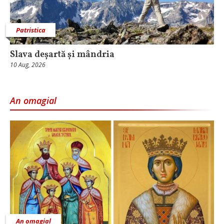
Patristica
Slava deșartă și mândria
10 Aug, 2026
An omagial
An omagial