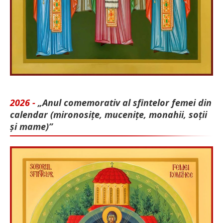
2026 -
„Anul comemorativ al sfintelor femei din
calendar (mironosițe, mu­cenițe, monahii, soții
și mame)”