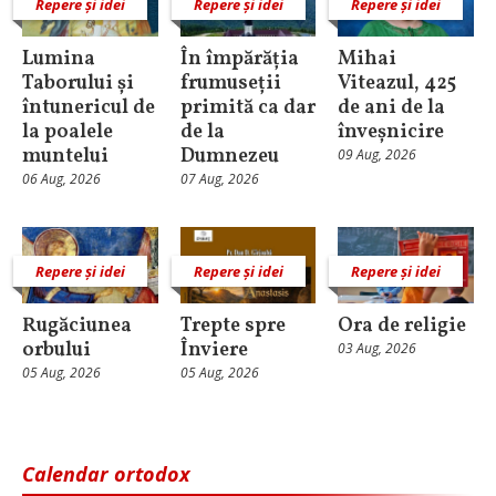
Repere și idei
Repere și idei
Repere și idei
Lumina
În împărăția
Mihai
Taborului și
frumuseții
Viteazul, 425
întunericul de
primită ca dar
de ani de la
la poalele
de la
înveșnicire
muntelui
Dumnezeu
09 Aug, 2026
06 Aug, 2026
07 Aug, 2026
Repere și idei
Repere și idei
Repere și idei
Rugăciunea
Trepte spre
Ora de religie
orbului
Înviere
03 Aug, 2026
05 Aug, 2026
05 Aug, 2026
Calendar ortodox