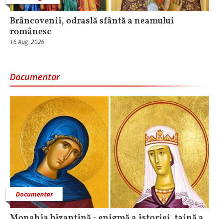
Brâncovenii, odraslă sfântă a neamului
românesc
16 Aug, 2026
Documentar
Documentar
Monahia bizantină - enigmă a istoriei, taină a