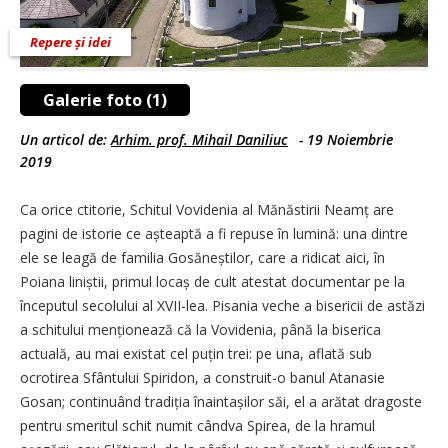
Repere și idei
Galerie foto (1)
Un articol de:
Arhim. prof. Mihail Daniliuc
-
19 Noiembrie
2019
Ca orice ctitorie, Schitul Vovidenia al Mănăstirii Neamț are
pagini de istorie ce așteaptă a fi repuse în lumină: una dintre
ele se leagă de familia Gosăneștilor, care a ridicat aici, în
Poiana liniștii, primul locaș de cult atestat documentar pe la
începutul secolului al XVII-lea. Pisania veche a bisericii de astăzi
a schitului menționează că la Vovidenia, până la biserica
actuală, au mai existat cel puțin trei: pe una, aflată sub
ocrotirea Sfântului Spiridon, a construit-o banul Atanasie
Gosan; continuând tradiția înain­tașilor săi, el a arătat dragoste
pentru smeritul schit numit cândva Spirea, de la hramul