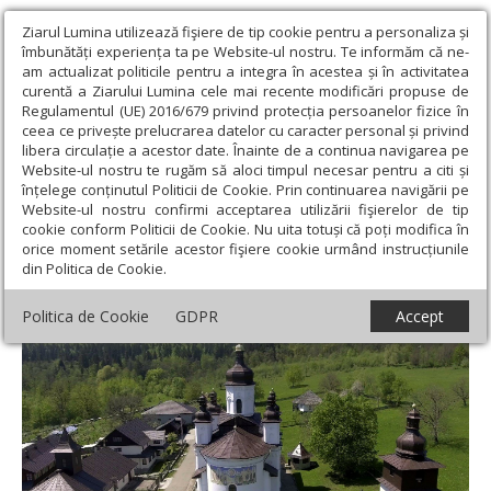
Ziarul Lumina utilizează fişiere de tip cookie pentru a personaliza și
îmbunătăți experiența ta pe Website-ul nostru. Te informăm că ne-
am actualizat politicile pentru a integra în acestea și în activitatea
curentă a Ziarului Lumina cele mai recente modificări propuse de
Regulamentul (UE) 2016/679 privind protecția persoanelor fizice în
ceea ce privește prelucrarea datelor cu caracter personal și privind
libera circulație a acestor date. Înainte de a continua navigarea pe
Website-ul nostru te rugăm să aloci timpul necesar pentru a citi și
Ziarul Lumina
›
Opinii
›
Repere și idei
›
Din trecutul primilor
înțelege conținutul Politicii de Cookie. Prin continuarea navigării pe
ctitori ai Schitului Vovidenia, familia de boieri Gosan
Website-ul nostru confirmi acceptarea utilizării fişierelor de tip
cookie conform Politicii de Cookie. Nu uita totuși că poți modifica în
Din trecutul primilor ctitori ai Schitului
orice moment setările acestor fişiere cookie urmând instrucțiunile
din Politica de Cookie.
Vovidenia, familia de boieri Gosan
Politica de Cookie
GDPR
Accept