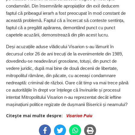
condamnări. Din însemnările apropiaților din exil deducem
faptul că pribeagul ierarh a fost preocupat în mod constant de
această problemă. Faptul că a încercat să conteste sentința,
faptul că a pregătit apărarea, demontând punct cu punct
capetele acuzării, demon­strează din plin acest lucru.
Deși acuzațiile aduse vlădicului Visarion s-au lămurit în
decursul celor 26 de ani trecuți de la evenimentele din 1989,
dovedindu-se neadevăruri grosolane, totuși, din punct de
vedere juridic, după mai bine de două decenii de libertate,
mitropolitul rămâne, din păcate, cu aceeași condamnare
nedreaptă: criminal de război. Oare cât timp va mai trece până
ce autoritățile în drept vor înțelege că învinuirile și procesul
intentat Mitropolitului Visarion n-au reprezentat decât ieftine
mașinațiuni politice regizate de dușmanii Bisericii și nea­mului?
Citeşte mai multe despre:
Visarion Puiu