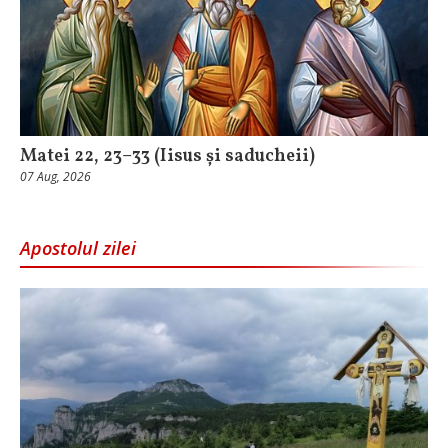
Matei 22, 23–33 (Iisus și saducheii)
07 Aug, 2026
Apostolul zilei