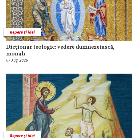
Repere și idei
Dicționar teologic: vedere dumnezeiască,
monah
07 Aug, 2026
Repere și idei