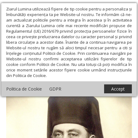
Ziarul Lumina utilizează fişiere de tip cookie pentru a personaliza și
îmbunătăți experiența ta pe Website-ul nostru. Te informăm că ne-
am actualizat politicile pentru a integra în acestea și în activitatea
curentă a Ziarului Lumina cele mai recente modificări propuse de
Regulamentul (UE) 2016/679 privind protecția persoanelor fizice în
ceea ce privește prelucrarea datelor cu caracter personal și privind
libera circulație a acestor date. Înainte de a continua navigarea pe
Website-ul nostru te rugăm să aloci timpul necesar pentru a citi și
Ziarul Lumina
›
Opinii
›
Repere și idei
›
Mitropolitul Visarion
înțelege conținutul Politicii de Cookie. Prin continuarea navigării pe
Puiu, 70 de ani de la condamnarea la moarte
Website-ul nostru confirmi acceptarea utilizării fişierelor de tip
cookie conform Politicii de Cookie. Nu uita totuși că poți modifica în
Mitropolitul Visarion Puiu, 70 de ani de la
orice moment setările acestor fişiere cookie urmând instrucțiunile
din Politica de Cookie.
condamnarea la moarte
Politica de Cookie
GDPR
Accept