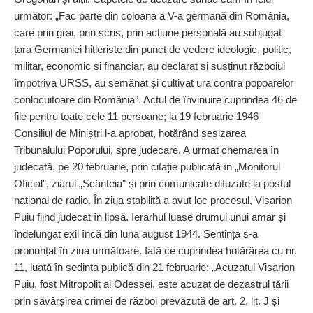
următor: „Fac parte din coloana a V-a germană din România,
care prin grai, prin scris, prin acțiune personală au subjugat
țara Germaniei hitleriste din punct de vedere ideologic, politic,
militar, economic și financiar, au declarat și susținut războiul
împotriva URSS, au semănat și cultivat ura contra popoarelor
conlocuitoare din România”. Actul de învinuire cuprindea 46 de
file pentru toate cele 11 persoane; la 19 februarie 1946
Consiliul de Miniștri l-a aprobat, hotărând sesizarea
Tribunalului Poporului, spre judecare. A urmat chemarea în
judecată, pe 20 februarie, prin citație publicată în „Monitorul
Oficial”, ziarul „Scânteia” și prin comunicate difuzate la postul
național de radio. În ziua stabilită a avut loc procesul, Visarion
Puiu fiind judecat în lipsă. Ierarhul luase drumul unui amar și
îndelungat exil încă din luna august 1944. Sentința s-a
pronunțat în ziua următoare. Iată ce cuprindea hotărârea cu nr.
11, luată în ședința publică din 21 februarie: „Acuzatul Visarion
Puiu, fost Mitropolit al Odessei, este acuzat de dezastrul țării
prin săvârșirea crimei de război prevăzută de art. 2, lit. J și