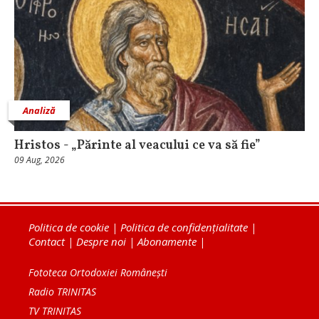
Analiză
Hristos - „Părinte al veacului ce va să fie”
09 Aug, 2026
Politica de cookie
|
Politica de confidențialitate
|
Contact
|
Despre noi
|
Abonamente
|
Fototeca Ortodoxiei Românești
Radio TRINITAS
TV TRINITAS