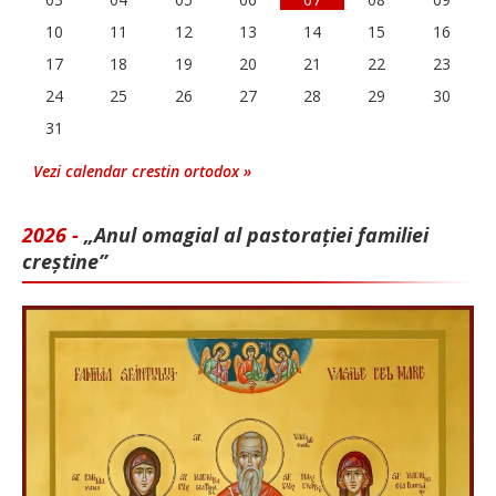
10
11
12
13
14
15
16
17
18
19
20
21
22
23
24
25
26
27
28
29
30
31
Vezi calendar crestin ortodox »
2026 -
„Anul omagial al pastorației familiei
creștine”