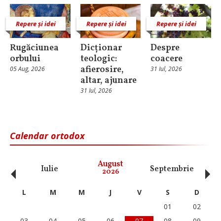
Repere și idei
Repere și idei
Repere și idei
Rugăciunea
Dicționar
Despre
orbului
teologic:
coacere
afierosire,
05 Aug, 2026
31 Iul, 2026
altar, ajunare
31 Iul, 2026
Calendar ortodox
‹
›
August
Iulie
Septembrie
O
2026
L
M
M
J
V
S
D
01
02
03
04
05
06
07
08
09