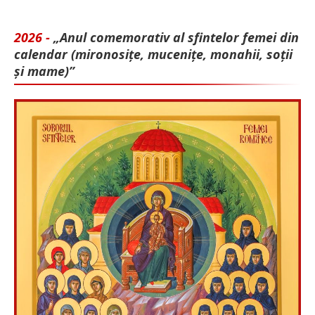
2026 -
„Anul comemorativ al sfintelor femei din
calendar (mironosițe, mu­cenițe, monahii, soții
și mame)”