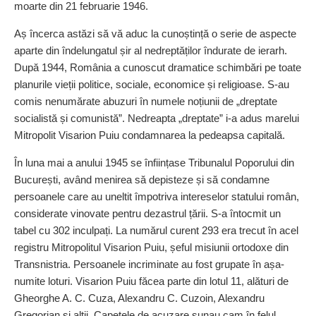
moarte din 21 februarie 1946.
Aș încerca astăzi să vă aduc la cunoștință o serie de aspecte
aparte din îndelungatul șir al nedreptăților îndurate de ierarh.
După 1944, România a cunoscut dramatice schimbări pe toate
planurile vieții politice, sociale, economice și religioase. S-au
comis nenumărate abuzuri în numele noțiunii de „dreptate
socialistă și comunistă”. Nedreapta „dreptate” i-a adus marelui
Mitropolit Visarion Puiu condamnarea la pedeapsa capitală.
În luna mai a anului 1945 se înființase Tribunalul Poporului din
București, având menirea să depisteze și să condamne
persoanele care au uneltit împotriva intereselor statului român,
considerate vinovate pentru dezastrul țării. S-a întocmit un
tabel cu 302 inculpați. La numărul curent 293 era trecut în acel
registru Mitropolitul Visarion Puiu, șeful misiunii ortodoxe din
Transnistria. Persoanele incriminate au fost grupate în așa-
numite loturi. Visarion Puiu făcea parte din lotul 11, alături de
Gheorghe A. C. Cuza, Alexandru C. Cuzoin, Alexandru
Gregorian și alții. Capetele de acuzare sunau cam în felul