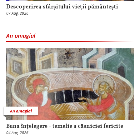
Descoperirea sfârșitului vieții pământești
07 Aug, 2026
An omagial
An omagial
Buna înțelegere - temelie a căsniciei fericite
04 Aug, 2026