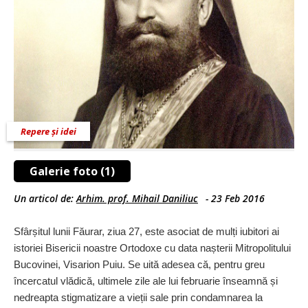
Repere și idei
Galerie foto (1)
Un articol de:
Arhim. prof. Mihail Daniliuc
-
23 Feb 2016
Sfârșitul lunii Făurar, ziua 27, este asociat de mulți iubitori ai
istoriei Bisericii noastre Ortodoxe cu data nașterii Mitropolitului
Bucovinei, Visarion Puiu. Se uită adesea că, pentru greu
încercatul vlădică, ultimele zile ale lui februarie înseamnă și
nedreapta stigmatizare a vieții sale prin condamnarea la