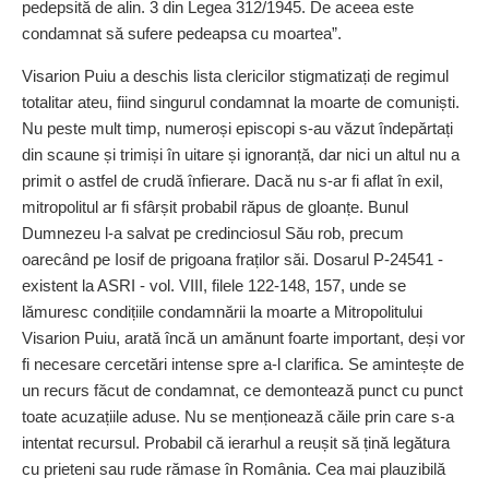
pedepsită de alin. 3 din Legea 312/1945. De aceea este
condamnat să sufere pedeapsa cu moartea”.
Visarion Puiu a deschis lista clericilor stigmatizați de regimul
totalitar ateu, fiind singurul condamnat la moarte de comuniști.
Nu peste mult timp, numeroși episcopi s-au văzut îndepărtați
din scaune și trimiși în uitare și ignoranță, dar nici un altul nu a
primit o astfel de crudă înfierare. Dacă nu s-ar fi aflat în exil,
mitropolitul ar fi sfârșit probabil răpus de gloanțe. Bunul
Dumnezeu l-a salvat pe credinciosul Său rob, precum
oarecând pe Iosif de prigoana fraților săi. Dosarul P-24541 -
existent la ASRI - vol. VIII, filele 122-148, 157, unde se
lămuresc condițiile condamnării la moarte a Mitropolitului
Visarion Puiu, arată încă un amănunt foarte important, deși vor
fi necesare cercetări intense spre a-l clarifica. Se amintește de
un recurs făcut de condamnat, ce demontează punct cu punct
toate acuzațiile aduse. Nu se menționează căile prin care s-a
intentat recursul. Probabil că ierarhul a reușit să țină legătura
cu prieteni sau rude rămase în România. Cea mai plauzibilă