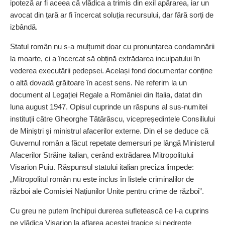
ipoteză ar fi aceea că vlădica a trimis din exil apărarea, iar un
avocat din țară ar fi încercat soluția recursului, dar fără sorți de
izbândă.
Statul român nu s-a mulțumit doar cu pronunțarea condamnării
la moarte, ci a încercat să obțină extrădarea inculpatului în
vederea executării pedepsei. Același fond documentar conține
o altă dovadă grăitoare în acest sens. Ne referim la un
document al Legației Regale a României din Italia, datat din
luna august 1947. Opisul cuprinde un răspuns al sus-numitei
instituții către Gheor­ghe Tătărăscu, vicepreședintele Consiliului
de Miniștri și ministrul afacerilor externe. Din el se deduce că
Guvernul român a făcut repetate demersuri pe lângă Ministerul
Afacerilor Străine italian, cerând extrădarea Mitropolitului
Visarion Puiu. Răspunsul statului italian preciza limpede:
„Mitropolitul român nu este inclus în listele criminalilor de
război ale Comisiei Națiunilor Unite pentru crime de război”.
Cu greu ne putem închipui durerea sufletească ce l-a cuprins
pe vlădica Visarion la aflarea acestei tragice și nedrepte