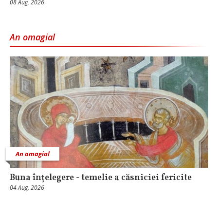
08 Aug, 2026
An omagial
An omagial
Buna înțelegere - temelie a căsniciei fericite
04 Aug, 2026