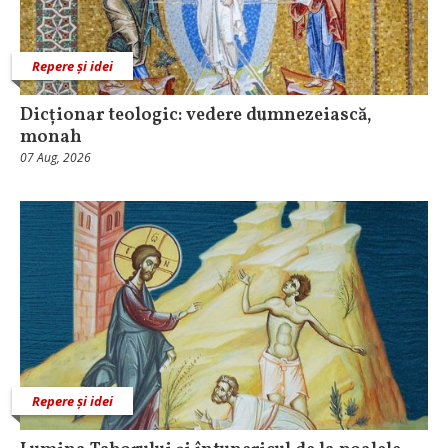
Repere și idei
Dicționar teologic: vedere dumnezeiască,
monah
07 Aug, 2026
Repere și idei