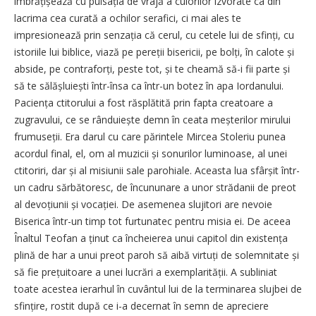
îmbrățișează cu pulsația de vrajă a culorilor izvorâte ca din
lacrima cea curată a ochilor serafici, ci mai ales te
impresionează prin senzația că cerul, cu cetele lui de sfinți, cu
istoriile lui biblice, viază pe pereții bisericii, pe bolți, în calote și
abside, pe contraforți, peste tot, și te cheamă să-i fii parte și
să te sălășluiești într-însa ca într-un botez în apa Iordanului.
Paciența ctitorului a fost răsplătită prin fapta creatoare a
zugravului, ce se rânduiește demn în ceata meșterilor mirului
frumuseții. Era darul cu care părintele Mircea Stoleriu punea
acordul final, el, om al muzicii și sonurilor luminoase, al unei
ctitoriri, dar și al misiunii sale parohiale. Aceasta lua sfârșit într-
un cadru sărbătoresc, de încununare a unor strădanii de preot
al devoțiunii și vocației. De asemenea slujitori are nevoie
Biserica într-un timp tot furtunatec pentru misia ei. De aceea
Înaltul Teofan a ținut ca încheierea unui capitol din existența
plină de har a unui preot paroh să aibă virtuți de solemnitate și
să fie prețuitoare a unei lucrări a exemplarității. A subliniat
toate acestea ierarhul în cuvântul lui de la terminarea slujbei de
sfințire, rostit după ce i-a decernat în semn de apreciere