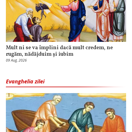
Mult ni se va împlini dacă mult credem, ne
rugăm, nădăjduim și iubim
09 Aug, 2026
Evanghelia zilei