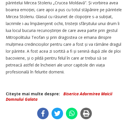
părintelui Mircea Stoleriu „Crucea Moldavă”. Și vorbirea avea
boarea emoției, care apoi a pus cu totul stăpânire pe părintele
Mircea Stoleriu. Glasul cu răsunet de clopoțire s-a subțiat,
lacrimile i-au împăienjenit ochii, tristeții sfârșitului unui drum îi
lua locul bucuria recunoștinței de care avea parte prin gestul
Mitropolitului Teofan și prin dragostea ce emana dinspre
mulțimea credincioșilor pentru care a fost și va rămâne dragul
lor părinte. A fost acea zi sortită a fi și senină după zile de ploi
bacoviene, și o pildă pentru felul în care ar trebui să se
petreacă astfel de încheieri ale unor capitole din viața
profesională în felurite domenii.
Citeşte mai multe despre:
Biserica Adormirea Maicii
Domnului Galata