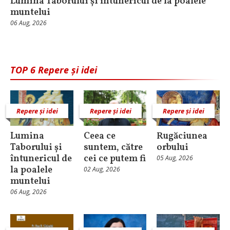
Lumina Taborului și întunericul de la poalele
muntelui
06 Aug, 2026
TOP 6 Repere și idei
Repere și idei
Repere și idei
Repere și idei
Lumina
Ceea ce
Rugăciunea
Taborului și
suntem, către
orbului
întunericul de
cei ce putem fi
05 Aug, 2026
la poalele
02 Aug, 2026
muntelui
06 Aug, 2026