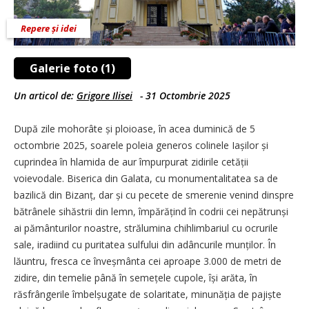
Repere și idei
Galerie foto (1)
Un articol de:
Grigore Ilisei
-
31 Octombrie 2025
După zile mohorâte și ploioase, în acea duminică de 5
octombrie 2025, soarele poleia generos colinele Iașilor și
cuprindea în hlamida de aur împurpurat zidirile cetății
voievodale. Biserica din Galata, cu monumentalitatea sa de
bazilică din Bizanț, dar și cu pecete de smerenie venind dinspre
bătrânele sihăstrii din lemn, împărățind în codrii cei nepătrunși
ai pământurilor noastre, strălumina chihlimbariul cu ocrurile
sale, iradiind cu puritatea sulfului din adâncurile munților. În
lăuntru, fresca ce înveșmânta cei aproape 3.000 de metri de
zidire, din temelie până în semețele cupole, își arăta, în
răsfrângerile îmbelșugate de solaritate, minunăția de pajiște