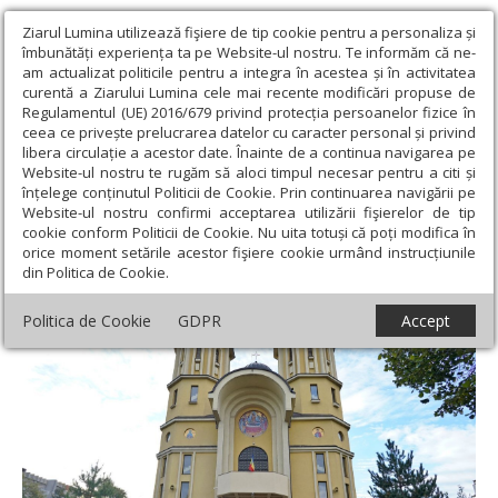
Ziarul Lumina utilizează fişiere de tip cookie pentru a personaliza și
îmbunătăți experiența ta pe Website-ul nostru. Te informăm că ne-
am actualizat politicile pentru a integra în acestea și în activitatea
curentă a Ziarului Lumina cele mai recente modificări propuse de
Regulamentul (UE) 2016/679 privind protecția persoanelor fizice în
ceea ce privește prelucrarea datelor cu caracter personal și privind
libera circulație a acestor date. Înainte de a continua navigarea pe
Website-ul nostru te rugăm să aloci timpul necesar pentru a citi și
Ziarul Lumina
›
Opinii
›
Repere și idei
›
Zile ale încununării
înțelege conținutul Politicii de Cookie. Prin continuarea navigării pe
Website-ul nostru confirmi acceptarea utilizării fişierelor de tip
Zile ale încununării
cookie conform Politicii de Cookie. Nu uita totuși că poți modifica în
orice moment setările acestor fişiere cookie urmând instrucțiunile
din Politica de Cookie.
Politica de Cookie
GDPR
Accept