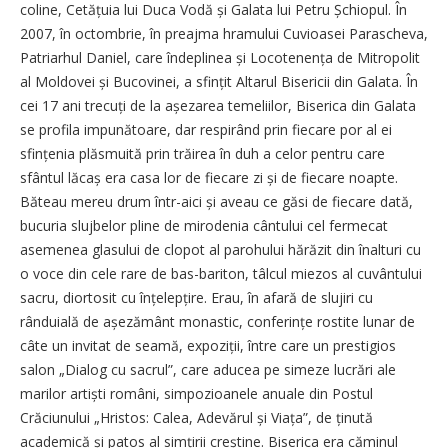
coline, Cetățuia lui Duca Vodă și Galata lui Petru Șchiopul. În
2007, în octombrie, în preajma hramului Cuvioasei Parascheva,
Patriarhul Daniel, care îndeplinea și Locotenența de Mitropolit
al Moldovei și Bucovinei, a sfințit Altarul Bisericii din Galata. În
cei 17 ani trecuți de la așezarea temeliilor, Biserica din Galata
se profila impunătoare, dar respirând prin fiecare por al ei
sfințenia plăsmuită prin trăirea în duh a celor pentru care
sfântul lăcaș era casa lor de fiecare zi și de fiecare noapte.
Băteau mereu drum într-aici și aveau ce găsi de fiecare dată,
bucuria slujbelor pline de mirodenia cântului cel fermecat
asemenea glasului de clopot al parohului hărăzit din înalturi cu
o voce din cele rare de bas-bariton, tâlcul miezos al cuvântului
sacru, diortosit cu înțelepțire. Erau, în afară de slujiri cu
rânduială de așezământ monastic, conferințe rostite lunar de
câte un invitat de seamă, expoziții, între care un prestigios
salon „Dialog cu sacrul”, care aducea pe simeze lucrări ale
marilor artiști români, simpozioanele anuale din Postul
Crăciunului „Hristos: Calea, Adevărul și Viața”, de ținută
academică și patos al simțirii creștine. Biserica era căminul