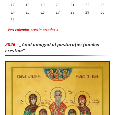
17
18
19
20
21
22
23
24
25
26
27
28
29
30
31
Vezi calendar crestin ortodox »
2026 -
„Anul omagial al pastorației familiei
creștine”