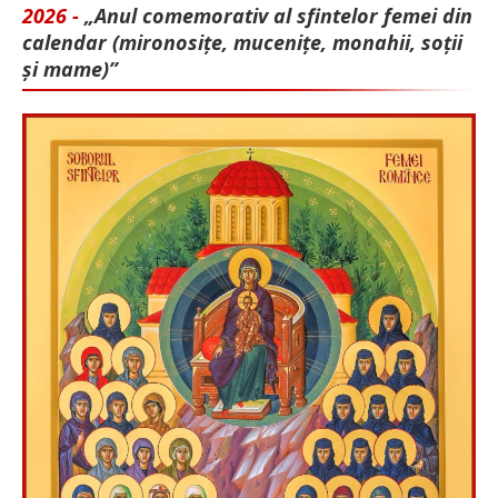
2026 -
„Anul comemorativ al sfintelor femei din
calendar (mironosițe, mu­cenițe, monahii, soții
și mame)”