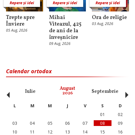
Repere și idei
Repere și idei
Repere și idei
Trepte spre
Mihai
Ora de religie
Înviere
Viteazul, 425
03 Aug, 2026
de ani de la
05 Aug, 2026
înveșnicire
09 Aug, 2026
Calendar ortodox
‹
›
August
Iulie
Septembrie
O
2026
L
M
M
J
V
S
D
01
02
03
04
05
06
07
08
09
10
11
12
13
14
15
16