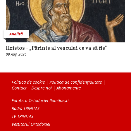
Analiză
Hristos - „Părinte al veacului ce va să fie”
09 Aug, 2026
Politica de cookie
|
Politica de confidențialitate
|
Contact
|
Despre noi
|
Abonamente
|
Fototeca Ortodoxiei Românești
Radio TRINITAS
TV TRINITAS
Vestitorul Ortodoxiei