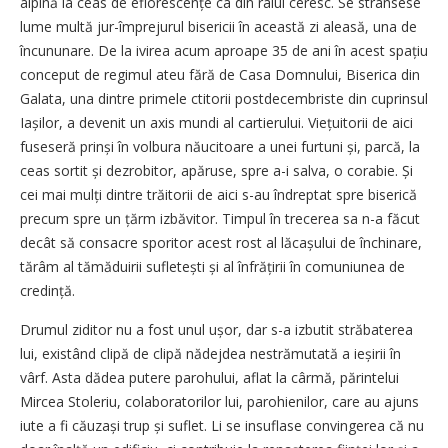
alpină la ceas de eflorescențe ca din raiul ceresc. Se strânsese
lume multă jur-împrejurul bisericii în această zi aleasă, una de
încununare. De la ivirea acum aproape 35 de ani în acest spațiu
conceput de regimul ateu fără de Casa Domnului, Biserica din
Galata, una dintre primele ctitorii postdecembriste din cuprinsul
Iașilor, a devenit un axis mundi al cartierului. Viețuitorii de aici
fuseseră prinși în volbura năucitoare a unei furtuni și, parcă, la
ceas sortit și dezrobitor, apăruse, spre a-i salva, o corabie. Și
cei mai mulți dintre trăitorii de aici s-au îndreptat spre biserică
precum spre un țărm izbăvitor. Timpul în trecerea sa n-a făcut
decât să consacre sporitor acest rost al lăcașului de închinare,
tărâm al tămăduirii sufletești și al înfrățirii în comuniunea de
credință.
Drumul ziditor nu a fost unul ușor, dar s-a izbutit străbaterea
lui, existând clipă de clipă nădejdea nestrămutată a ieșirii în
vârf. Asta dădea putere parohului, aflat la cârmă, părintelui
Mircea Stoleriu, colaboratorilor lui, parohienilor, care au ajuns
iute a fi căuzași trup și suflet. Li se insuflase convingerea că nu