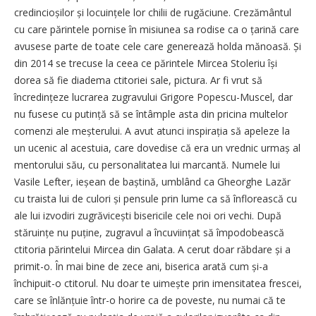
credincioșilor și locuințele lor chilii de rugăciune. Crezământul
cu care părintele pornise în misiunea sa rodise ca o țarină care
avusese parte de toate cele care generează holda mănoasă. Și
din 2014 se trecuse la ceea ce părintele Mircea Stoleriu își
dorea să fie diadema ctitoriei sale, pictura. Ar fi vrut să
încredințeze lucrarea zugravului Grigore Popescu-Muscel, dar
nu fusese cu putință să se întâmple asta din pricina multelor
comenzi ale meșterului. A avut atunci inspirația să apeleze la
un ucenic al acestuia, care dovedise că era un vrednic urmaș al
mentorului său, cu personalitatea lui marcantă. Numele lui
Vasile Lefter, ieșean de baștină, umblând ca Gheorghe Lazăr
cu traista lui de culori și pensule prin lume ca să înflorească cu
ale lui izvodiri zugrăvicești bisericile cele noi ori vechi. După
stăruințe nu puține, zugravul a încuviințat să împodobească
ctitoria părintelui Mircea din Galata. A cerut doar răbdare și a
primit-o. În mai bine de zece ani, biserica arată cum și-a
închipuit-o ctitorul. Nu doar te uimește prin imensitatea frescei,
care se înlănțuie într-o horire ca de poveste, nu numai că te