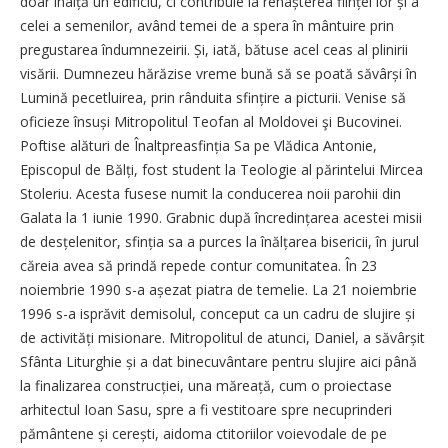
doar înalță un edificiu, ci contribuie la renașterea ființei lor și a
celei a semenilor, având temei de a spera în mântuire prin
pregustarea îndumnezeirii. Și, iată, bătuse acel ceas al plinirii
visării. Dumnezeu hărăzise vreme bună să se poată săvârși în
Lumină pecetluirea, prin rânduita sfințire a picturii. Venise să
oficieze însuși Mitropolitul Teofan al Moldovei şi Bucovinei.
Poftise alături de Înalt­preasfinția Sa pe Vlădica Antonie,
Episcopul de Bălți, fost student la Teologie al părintelui Mircea
Stoleriu. Acesta fusese numit la conducerea noii parohii din
Galata la 1 iunie 1990. Grabnic după încredințarea acestei misii
de desțelenitor, sfinția sa a purces la înălțarea bisericii, în jurul
căreia avea să prindă repede contur comunitatea. În 23
noiembrie 1990 s-a așezat piatra de temelie. La 21 noiembrie
1996 s-a isprăvit demisolul, conceput ca un cadru de slujire și
de activități misionare. Mitropolitul de atunci, Daniel, a săvârșit
Sfânta Liturghie și a dat binecuvântare pentru slujire aici până
la finalizarea construcției, una măreață, cum o proiectase
arhitectul Ioan Sasu, spre a fi vestitoare spre necuprinderi
pământene și cerești, aidoma ctitoriilor voievodale de pe