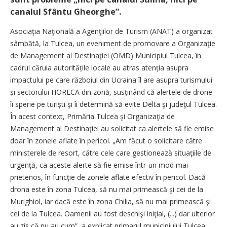
canalul Sfântu Gheorghe”.
Asociaţia Naţională a Agenţiilor de Turism (ANAT) a organizat
sâmbătă, la Tulcea, un eveniment de promovare a Organizaţie
de Management al Destinaţiei (OMD) Municipiul Tulcea, în
cadrul căruia autoritățile locale au atras atenția asupra
impactului pe care războiul din Ucraina îl are asupra turismului
și sectorului HORECA din zonă, susținând că alertele de drone
îi sperie pe turişti şi îi determină să evite Delta şi judeţul Tulcea.
În acest context, Primăria Tulcea şi Organizaţia de
Management al Destinaţiei au solicitat ca alertele să fie emise
doar în zonele aflate în pericol. „Am făcut o solicitare către
ministerele de resort, către cele care gestionează situaţiile de
urgenţă, ca aceste alerte să fie emise într-un mod mai
prietenos, în funcţie de zonele aflate efectiv în pericol. Dacă
drona este în zona Tulcea, să nu mai primească şi cei de la
Murighiol, iar dacă este în zona Chilia, să nu mai primească şi
cei de la Tulcea. Oamenii au fost deschişi iniţial, (...) dar ulterior
au zis că nu au cum”, a explicat primarul municipiului Tulcea,