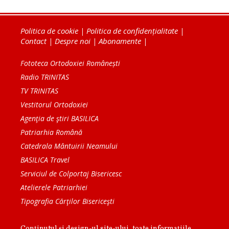
Politica de cookie
|
Politica de confidențialitate
|
Contact
|
Despre noi
|
Abonamente
|
Fototeca Ortodoxiei Românești
Radio TRINITAS
TV TRINITAS
Vestitorul Ortodoxiei
Agenţia de ştiri BASILICA
Patriarhia Română
Catedrala Mântuirii Neamului
BASILICA Travel
Serviciul de Colportaj Bisericesc
Atelierele Patriarhiei
Tipografia Cărţilor Bisericeşti
Conținutul și design-ul site-ului, toate informaţiile