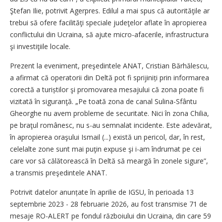
Ştefan Ilie, potrivit Agerpres. Edilul a mai spus că autorităţile ar
trebui să ofere facilităţi speciale judeţelor aflate în apropierea
conflictului din Ucraina, să ajute micro-afacerile, infrastructura
şi investiţiile locale.
Prezent la eveniment, preşedintele ANAT, Cristian Bărhălescu,
a afirmat că operatorii din Deltă pot fi sprijiniți prin informarea
corectă a turiștilor şi promovarea mesajului că zona poate fi
vizitată în siguranţă. „Pe toată zona de canal Sulina-Sfântu
Gheor­ghe nu avem probleme de securitate. Nici în zona Chilia,
pe braţul românesc, nu s-au semnalat incidente. Este adevărat,
în apropierea oraşului Ismail (...) există un pericol, dar, în rest,
celelalte zone sunt mai puţin expuse şi i-am îndrumat pe cei
care vor să călătorească în Deltă să meargă în zonele sigure”,
a transmis preşedintele ANAT.
Potrivit datelor anunțate în aprilie de IGSU, în perioada 13
septembrie 2023 - 28 februarie 2026, au fost transmise 71 de
mesaje RO-ALERT pe fondul războiului din Ucraina, din care 59