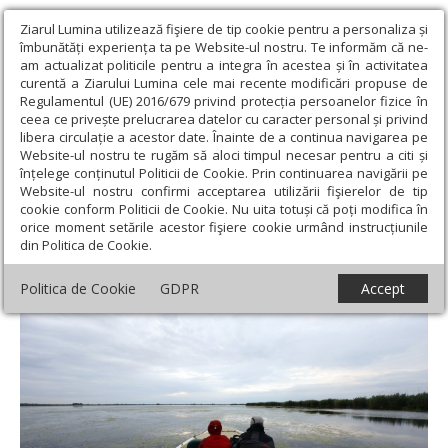
Ziarul Lumina utilizează fişiere de tip cookie pentru a personaliza și
îmbunătăți experiența ta pe Website-ul nostru. Te informăm că ne-
am actualizat politicile pentru a integra în acestea și în activitatea
curentă a Ziarului Lumina cele mai recente modificări propuse de
Regulamentul (UE) 2016/679 privind protecția persoanelor fizice în
ceea ce privește prelucrarea datelor cu caracter personal și privind
libera circulație a acestor date. Înainte de a continua navigarea pe
Website-ul nostru te rugăm să aloci timpul necesar pentru a citi și
Ziarul Lumina
›
Societate
›
Actualitate socială
›
ANAT: Delta
înțelege conținutul Politicii de Cookie. Prin continuarea navigării pe
Dunării este sigură pentru turiști
Website-ul nostru confirmi acceptarea utilizării fişierelor de tip
cookie conform Politicii de Cookie. Nu uita totuși că poți modifica în
ANAT: Delta Dunării este sigură pentru
orice moment setările acestor fişiere cookie urmând instrucțiunile
din Politica de Cookie.
turiști
Politica de Cookie
GDPR
Accept