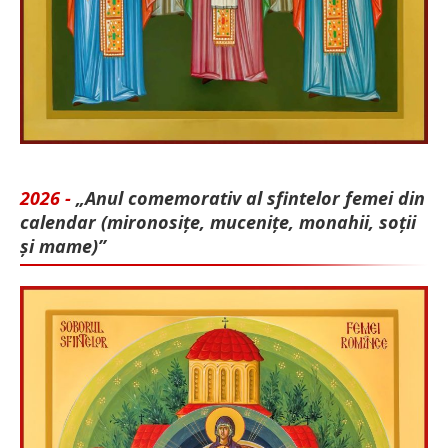
2026 -
„Anul comemorativ al sfintelor femei din
calendar (mironosițe, mu­cenițe, monahii, soții
și mame)”