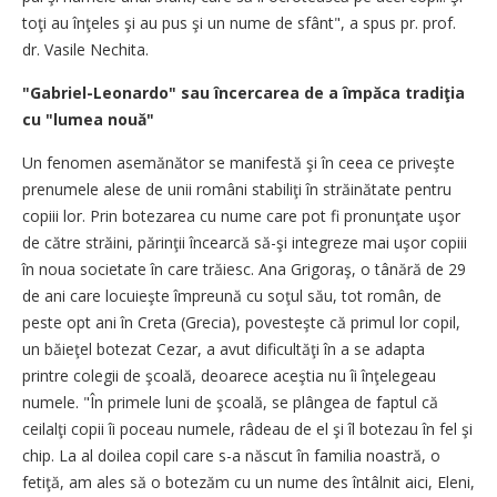
toţi au înţeles şi au pus şi un nume de sfânt", a spus pr. prof.
dr. Vasile Nechita.
"Gabriel-Leonardo" sau încercarea de a împăca tradiţia
cu "lumea nouă"
Un fenomen asemănător se manifestă şi în ceea ce priveşte
prenumele alese de unii români stabiliţi în străinătate pentru
copiii lor. Prin botezarea cu nume care pot fi pronunţate uşor
de către străini, părinţii încearcă să-şi integreze mai uşor copiii
în noua societate în care trăiesc. Ana Grigoraş, o tânără de 29
de ani care locuieşte împreună cu soţul său, tot român, de
peste opt ani în Creta (Grecia), povesteşte că primul lor copil,
un băieţel botezat Cezar, a avut dificultăţi în a se adapta
printre colegii de şcoală, deoarece aceştia nu îi înţelegeau
numele. "În primele luni de şcoală, se plângea de faptul că
ceilalţi copii îi poceau numele, râdeau de el şi îl botezau în fel şi
chip. La al doilea copil care s-a născut în familia noastră, o
fetiţă, am ales să o botezăm cu un nume des întâlnit aici, Eleni,