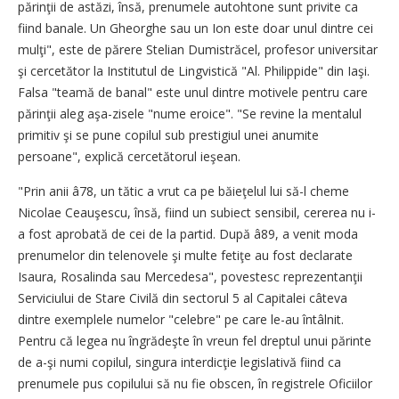
părinţii de astăzi, însă, prenumele autohtone sunt privite ca
fiind banale. Un Gheorghe sau un Ion este doar unul dintre cei
mulţi", este de părere Stelian Dumistrăcel, profesor universitar
şi cercetător la Institutul de Lingvistică "Al. Philippide" din Iaşi.
Falsa "teamă de banal" este unul dintre motivele pentru care
părinţii aleg aşa-zisele "nume eroice". "Se revine la mentalul
primitiv şi se pune copilul sub prestigiul unei anumite
persoane", explică cercetătorul ieşean.
"Prin anii â78, un tătic a vrut ca pe băieţelul lui să-l cheme
Nicolae Ceauşescu, însă, fiind un subiect sensibil, cererea nu i-
a fost aprobată de cei de la partid. După â89, a venit moda
prenumelor din telenovele şi multe fetiţe au fost declarate
Isaura, Rosalinda sau Mercedesa", povestesc reprezentanţii
Serviciului de Stare Civilă din sectorul 5 al Capitalei câteva
dintre exemplele numelor "celebre" pe care le-au întâlnit.
Pentru că legea nu îngrădeşte în vreun fel dreptul unui părinte
de a-şi numi copilul, singura interdicţie legislativă fiind ca
prenumele pus copilului să nu fie obscen, în registrele Oficiilor