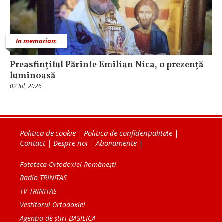
In memoriam
Preasfințitul Părinte Emilian Nica, o prezență
luminoasă
02 Iul, 2026
Politica de cookie
|
Politica de confidențialitate
|
Contact
|
Despre noi
|
Abonamente
|
Fototeca Ortodoxiei Românești
Radio TRINITAS
TV TRINITAS
Vestitorul Ortodoxiei
Agenţia de ştiri BASILICA