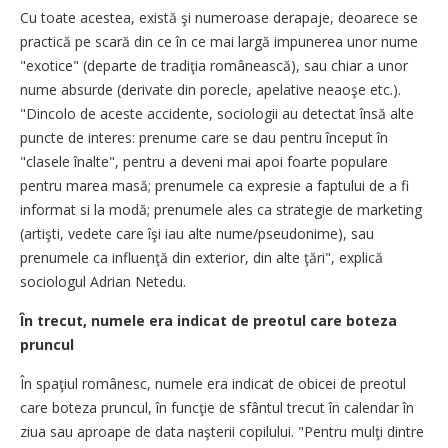
Cu toate acestea, există şi numeroase derapaje, deoarece se
practică pe scară din ce în ce mai largă impunerea unor nume
"exotice" (departe de tradiţia românească), sau chiar a unor
nume absurde (derivate din porecle, apelative neaoşe etc.).
"Dincolo de aceste accidente, sociologii au detectat însă alte
puncte de interes: prenume care se dau pentru început în
"clasele înalte", pentru a deveni mai apoi foarte populare
pentru marea masă; prenumele ca expresie a faptului de a fi
informat si la modă; prenumele ales ca strategie de marketing
(artişti, vedete care îşi iau alte nume/pseudonime), sau
prenumele ca influenţă din exterior, din alte ţări", explică
sociologul Adrian Netedu.
În trecut, numele era indicat de preotul care boteza
pruncul
În spaţiul românesc, numele era indicat de obicei de preotul
care boteza pruncul, în funcţie de sfântul trecut în calendar în
ziua sau aproape de data naşterii copilului. "Pentru mulţi dintre