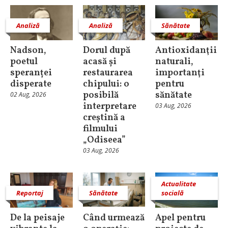
Analiză
Analiză
Sănătate
Nadson,
Dorul după
Antioxidanţii
poetul
acasă și
naturali,
speranței
restaurarea
importanţi
disperate
chipului: o
pentru
posibilă
sănătate
02 Aug, 2026
interpretare
03 Aug, 2026
creștină a
filmului
„Odiseea”
03 Aug, 2026
Actualitate
Reportaj
Sănătate
socială
De la peisaje
Când urmează
Apel pentru