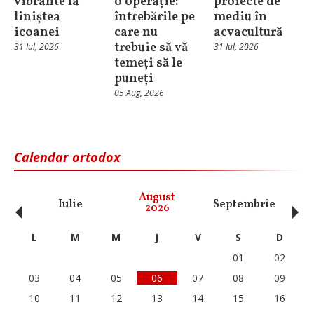
vibrante la
o operație:
proiecte de
liniștea
întrebările pe
mediu în
icoanei
care nu
acvacultură
trebuie să vă
31 Iul, 2026
31 Iul, 2026
temeți să le
puneți
05 Aug, 2026
Calendar ortodox
‹
›
August
Iulie
Septembrie
O
2026
L
M
M
J
V
S
D
01
02
03
04
05
06
07
08
09
10
11
12
13
14
15
16