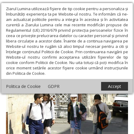
Ziarul Lumina utilizează fişiere de tip cookie pentru a personaliza și
îmbunătăți experiența ta pe Website-ul nostru. Te informăm că ne-
am actualizat politicile pentru a integra în acestea și în activitatea
curentă a Ziarului Lumina cele mai recente modificări propuse de
Regulamentul (UE) 2016/679 privind protecția persoanelor fizice în
ceea ce privește prelucrarea datelor cu caracter personal și privind
libera circulație a acestor date. Înainte de a continua navigarea pe
Website-ul nostru te rugăm să aloci timpul necesar pentru a citi și
Ziarul Lumina
›
Societate
›
Pedepsiţi să aibă nume „la modă“
înțelege conținutul Politicii de Cookie. Prin continuarea navigării pe
Website-ul nostru confirmi acceptarea utilizării fişierelor de tip
Pedepsiţi să aibă nume „la modă“
cookie conform Politicii de Cookie. Nu uita totuși că poți modifica în
orice moment setările acestor fişiere cookie urmând instrucțiunile
din Politica de Cookie.
Politica de Cookie
GDPR
Accept