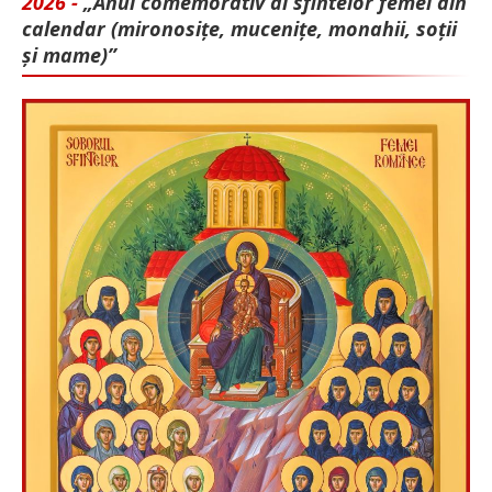
2026 -
„Anul comemorativ al sfintelor femei din
calendar (mironosițe, mu­cenițe, monahii, soții
și mame)”