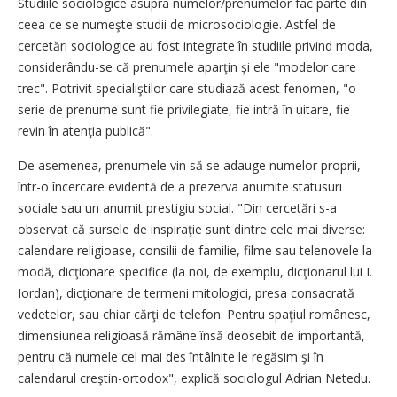
Studiile sociologice asupra numelor/prenumelor fac parte din
ceea ce se numeşte studii de microsociologie. Astfel de
cercetări sociologice au fost integrate în studiile privind moda,
considerându-se că prenumele aparţin şi ele "modelor care
trec". Potrivit specialiştilor care studiază acest fenomen, "o
serie de prenume sunt fie privilegiate, fie intră în uitare, fie
revin în atenţia publică".
De asemenea, prenumele vin să se adauge numelor proprii,
într-o încercare evidentă de a prezerva anumite statusuri
sociale sau un anumit prestigiu social. "Din cercetări s-a
observat că sursele de inspiraţie sunt dintre cele mai diverse:
calendare religioase, consilii de familie, filme sau telenovele la
modă, dicţionare specifice (la noi, de exemplu, dicţionarul lui I.
Iordan), dicţionare de termeni mitologici, presa consacrată
vedetelor, sau chiar cărţi de telefon. Pentru spaţiul românesc,
dimensiunea religioasă rămâne însă deosebit de importantă,
pentru că numele cel mai des întâlnite le regăsim şi în
calendarul creştin-ortodox", explică sociologul Adrian Netedu.