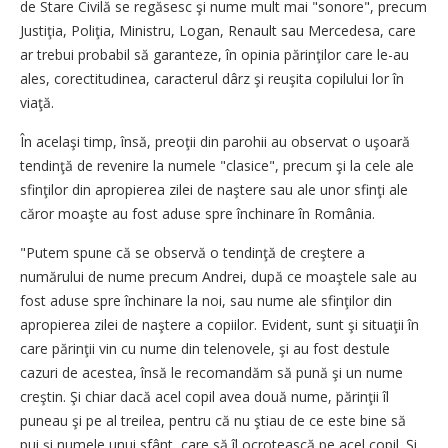
de Stare Civilă se regăsesc şi nume mult mai "sonore", precum
Justiţia, Poliţia, Ministru, Logan, Renault sau Mercedesa, care
ar trebui probabil să garanteze, în opinia părinţilor care le-au
ales, corectitudinea, caracterul dârz şi reuşita copilului lor în
viaţă.
În acelaşi timp, însă, preoţii din parohii au observat o uşoară
tendinţă de revenire la numele "clasice", precum şi la cele ale
sfinţilor din apropierea zilei de naştere sau ale unor sfinţi ale
căror moaşte au fost aduse spre închinare în România.
"Putem spune că se observă o tendinţă de creştere a
numărului de nume precum Andrei, după ce moaştele sale au
fost aduse spre închinare la noi, sau nume ale sfinţilor din
apropierea zilei de naştere a copiilor. Evident, sunt şi situaţii în
care părinţii vin cu nume din telenovele, şi au fost destule
cazuri de acestea, însă le recomandăm să pună şi un nume
creştin. Şi chiar dacă acel copil avea două nume, părinţii îl
puneau şi pe al treilea, pentru că nu ştiau de ce este bine să
pui şi numele unui sfânt, care să îl ocrotească pe acel copil. Şi