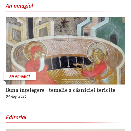
An omagial
An omagial
Buna înțelegere - temelie a căsniciei fericite
04 Aug, 2026
Editorial