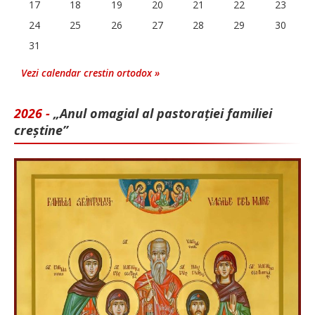
17
18
19
20
21
22
23
24
25
26
27
28
29
30
31
Vezi calendar crestin ortodox »
2026 -
„Anul omagial al pastorației familiei
creștine”