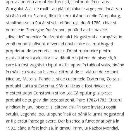
aprovizionarea armatelor turcești, cantonate în cetatea
Giurgiului. Atât de mult i-au plăcut plaiurile argeșene, încât s-a
și căsătorit cu Stanca, fiica clucerului Apostol din Câmpulung,
stabilindu-se la Rucăr și schimbându-și, după 1780, chiar și
numele în Gheorghe Rucăreanu, punând astfel bazele
„dinastiei” boierilor Rucăreni de aici. Negustorul a cumpărat în
zonă munți și pășuni, devenind unul dintre cei mai bogați
proprietari de terenuri ai locului. Drept mulțumire pentru
ospitalitatea localnicilor le-a dăruit o bijuterie de biserică, în
care i-a fost zugrăvit chipul. Astfel apare în tabloul votiv, ținând
în mâini cu soția sa biserica ctitorită de el, alături de coconii
Nicolae, Matei și Pandele, și de cuconițele Ecaterina, Zoița și
probabil Lafita și Caterina. Sfântul lăcaș a fost ridicat de
meșterii zidari Constantin și Ion „ot Câmpulung” și pictat
probabil de zugravi din aceeași zonă, între 1782-1783. Ctitorul
a ridicat în jurul bisericii și câteva chilii în care învățau copiii
satului. Legenda locului spune însă că până la urmă negustorul
ar fi pierdut întreaga avere. Dar biserica a funcționat până în
1902, când a fost închisă. În timpul Primului Război Mondial,