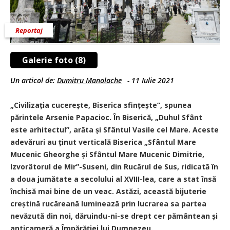
Reportaj
Galerie foto (8)
Un articol de:
Dumitru Manolache
-
11 Iulie 2021
„Civilizația cucerește, ­Biserica sfințește”, ­spunea
părintele Arsenie Papacioc. În Biserică, „Duhul Sfânt
este arhitectul”, arăta și Sfântul Vasile cel Mare. Aceste
adevăruri au ținut verticală ­Biserica „Sfântul Mare
Mucenic Gheorghe și Sfântul Mare Mucenic ­Dimitrie,
Izvorâtorul de Mir”-Suseni, din Rucărul de Sus, ridicată în
a doua jumătate a secolului al XVIII-lea, care a stat însă
închisă mai bine de un veac. Astăzi, această ­bijuterie
creștină rucăreană luminează prin lucrarea sa partea
nevăzută din noi, dăruindu-ni-se drept cer pământean și
anticameră a Împărăției lui Dumnezeu.