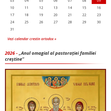
03
04
05
06
07
08
09
10
11
12
13
14
15
16
17
18
19
20
21
22
23
24
25
26
27
28
29
30
31
Vezi calendar crestin ortodox »
2026 -
„Anul omagial al pastorației familiei
creștine”