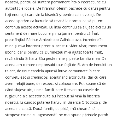
noastră, pentru că suntem permanent într-o interacțiune cu
autoritățile locale. De hramuri oferim pachete cu daruri pentru
toți enoriașii care vin la biserică și pentru cei nevoiași. De
aceea sperăm ca lucrurile să revină la normal ca să putem
continua aceste activități. Eu însă continuu să slujesc aici cu un
sentiment de mare bucurie și mulțumire, pentru că Înalt­
preasfințitul Părinte Arhiepiscop Calinic a avut încredere în
mine și m-a hirotonit preot al acestui Sfânt Altar, monument
istoric, dar și pentru că Dumnezeu m-a ajutat foarte mult,
revărsându-Și harul Său peste mine și peste familia mea. De
aceea am o mare responsabilitate față de El. Am de înmulțit un
talant, de ținut candela aprinsă într-o comunitate în care
conviețuiesc și credincioși aparținând altor culte, dar cu care
avem relații bune, de respect și colaborare. Pot spune că de
când slujesc aici, unele familii care frecventau casele de
rugăciune ale acestor culte au început să vină la biserica
noastră. Ei cunosc puterea harului în Biserica Ortodoxă și de
aceea ne caută. Două familii, de pildă, mă cheamă să le
stropesc casele cu agheasmă”, ne mai spune părintele paroh.