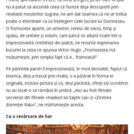
nu a putut să ascundă ceea ce fusese deja descoperit prin
revelație meșterilor zugravi, ne-am dat seamea că ne-ar trebui
poate o eternitate ca să înțelegem căile lucrării lui Dumnezeu.
O frumusețe aparte, un amestec ceresc de sacru, timp și
spațiu, de unitate și volum, care parcă se adună toate într-o
impresionantă cristelniță din piatră, ne rezumă exprimarea
bucuriei la ceea ce spunea Victor Hugo: „Frumusețea mă
mulțu­mește, prin simplul fapt că e... frumoasă!”
Pe părintele paroh îl impresionează, în mod deosebit, faptul că
biserica, deși a trecut prin multe, s-a păstrat în forma ei
originală, inclusiv pictura și că, deși părăsită, sfinții săi ocrotitori
nu au lăsat-o să rămână în umbră. „Aici au fost filmate
secvențe din filmele «Haiducii lui Șapte cai» și «Zestrea
domniței Ralu»”, ne mărturisește acesta.
Ca o revărsare de har