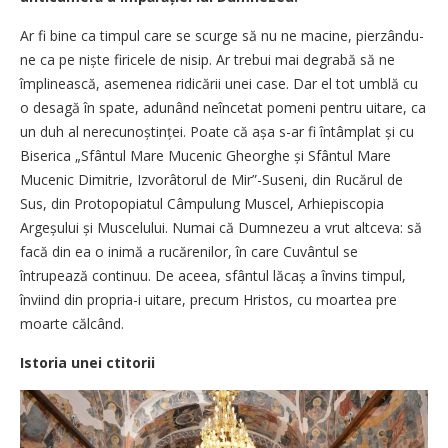
Ar fi bine ca timpul care se scurge să nu ne macine, pierzându-
ne ca pe niște firicele de nisip. Ar trebui mai degrabă să ne
împlinească, asemenea ridicării unei case. Dar el tot umblă cu
o desagă în spate, adunând neîncetat pomeni pentru uitare, ca
un duh al nerecu­noștinței. Poate că așa s-ar fi întâmplat și cu
Biserica „Sfântul Mare Mucenic Gheorghe și Sfântul Mare
Mucenic Dimitrie, Izvorâtorul de Mir”-Suseni, din Rucărul de
Sus, din Protopopiatul Câmpulung Muscel, Arhiepiscopia
Argeșului și Muscelului. Numai că Dumnezeu a vrut alt­ceva: să
facă din ea o inimă a rucărenilor, în care Cuvântul se
întrupează continuu. De aceea, sfântul lăcaș a învins timpul,
înviind din propria-i uitare, precum Hristos, cu moartea pre
moarte călcând.
Istoria unei ctitorii