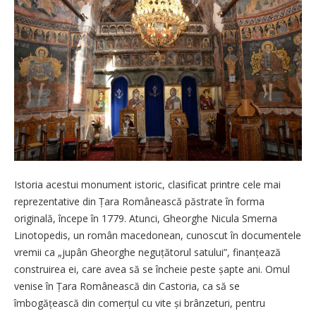
Istoria acestui monument istoric, clasificat printre cele mai
reprezentative din Țara Românească păstrate în forma
originală, începe în 1779. Atunci, Gheorghe Nicula Smerna
Linotopedis, un român macedonean, cunoscut în documentele
vremii ca „jupân Gheorghe neguțătorul satului”, finanțează
construirea ei, care avea să se încheie peste șapte ani. Omul
venise în Țara Românească din Castoria, ca să se
îmbogățească din comerțul cu vite și brânzeturi, pentru