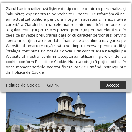
Ziarul Lumina utilizează fişiere de tip cookie pentru a personaliza și
îmbunătăți experiența ta pe Website-ul nostru. Te informăm că ne-
am actualizat politicile pentru a integra în acestea și în activitatea
curentă a Ziarului Lumina cele mai recente modificări propuse de
Regulamentul (UE) 2016/679 privind protecția persoanelor fizice în
ceea ce privește prelucrarea datelor cu caracter personal și privind
libera circulație a acestor date. Înainte de a continua navigarea pe
Website-ul nostru te rugăm să aloci timpul necesar pentru a citi și
Ziarul Lumina
›
Societate
›
Reportaj
›
Biserica din Suseni care a
înțelege conținutul Politicii de Cookie. Prin continuarea navigării pe
învins timpul
Website-ul nostru confirmi acceptarea utilizării fişierelor de tip
cookie conform Politicii de Cookie. Nu uita totuși că poți modifica în
Biserica din Suseni care a învins timpul
orice moment setările acestor fişiere cookie urmând instrucțiunile
din Politica de Cookie.
Politica de Cookie
GDPR
Accept