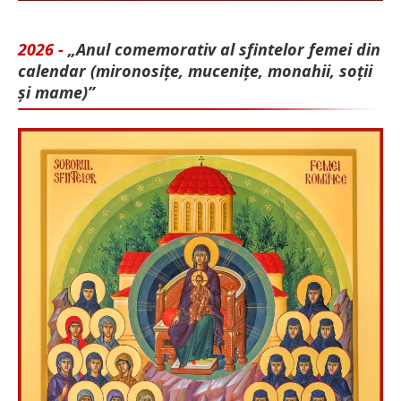
2026 -
„Anul comemorativ al sfintelor femei din
calendar (mironosițe, mu­cenițe, monahii, soții
și mame)”