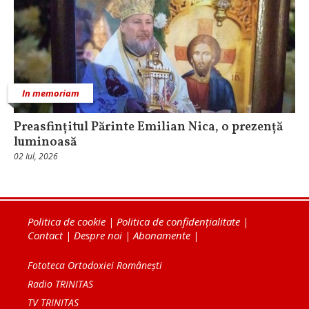
In memoriam
Preasfințitul Părinte Emilian Nica, o prezență
luminoasă
02 Iul, 2026
Politica de cookie
|
Politica de confidențialitate
|
Contact
|
Despre noi
|
Abonamente
|
Fototeca Ortodoxiei Românești
Radio TRINITAS
TV TRINITAS