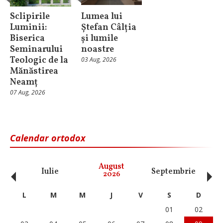
Sclipirile
Lumea lui
Luminii:
Ștefan Câlția
Biserica
și lumile
Seminarului
noastre
Teologic de la
03 Aug, 2026
Mănăstirea
Neamț
07 Aug, 2026
Calendar ortodox
‹
›
August
Iulie
Septembrie
O
2026
L
M
M
J
V
S
D
01
02