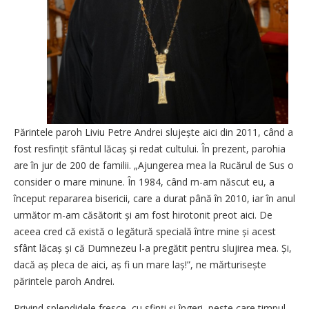
Părintele paroh Liviu Petre Andrei slujește aici din 2011, când a
fost resfințit sfântul lăcaș și redat cultului. În prezent, parohia
are în jur de 200 de familii. „Ajungerea mea la Rucărul de Sus o
consider o mare minune. În 1984, când m-am născut eu, a
început repararea bisericii, care a durat până în 2010, iar în anul
următor m-am căsătorit și am fost hirotonit preot aici. De
aceea cred că există o legătură specială între mine și acest
sfânt lăcaș și că Dumnezeu l-a pregătit pentru slujirea mea. Și,
dacă aș pleca de aici, aș fi un mare laș!”, ne mărturisește
părintele paroh Andrei.
Privind splendidele fresce, cu sfinți și îngeri, peste care timpul