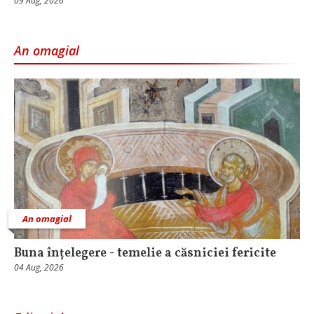
09 Aug, 2026
An omagial
An omagial
Buna înțelegere - temelie a căsniciei fericite
04 Aug, 2026