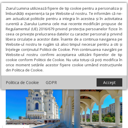
Ziarul Lumina utilizează fişiere de tip cookie pentru a personaliza și
îmbunătăți experiența ta pe Website-ul nostru. Te informăm că ne-
am actualizat politicile pentru a integra în acestea și în activitatea
curentă a Ziarului Lumina cele mai recente modificări propuse de
Regulamentul (UE) 2016/679 privind protecția persoanelor fizice în
ceea ce privește prelucrarea datelor cu caracter personal și privind
libera circulație a acestor date. Înainte de a continua navigarea pe
Website-ul nostru te rugăm să aloci timpul necesar pentru a citi și
Ziarul Lumina
›
Societate
›
Reportaj
›
Sclipirile Luminii:
înțelege conținutul Politicii de Cookie. Prin continuarea navigării pe
Catedrala Naţională
Website-ul nostru confirmi acceptarea utilizării fişierelor de tip
cookie conform Politicii de Cookie. Nu uita totuși că poți modifica în
Sclipirile Luminii: Catedrala Naţională
orice moment setările acestor fişiere cookie urmând instrucțiunile
din Politica de Cookie.
Politica de Cookie
GDPR
Accept