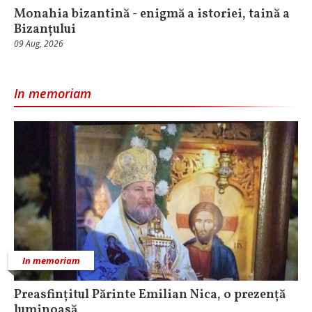
Monahia bizantină - enigmă a istoriei, taină a
Bizanțului
09 Aug, 2026
In memoriam
In memoriam
Preasfințitul Părinte Emilian Nica, o prezență
luminoasă