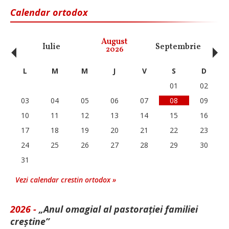
Calendar ortodox
‹
›
August
Iulie
Septembrie
O
2026
L
M
M
J
V
S
D
01
02
03
04
05
06
07
08
09
10
11
12
13
14
15
16
17
18
19
20
21
22
23
24
25
26
27
28
29
30
31
Vezi calendar crestin ortodox »
2026 -
„Anul omagial al pastorației familiei
creștine”