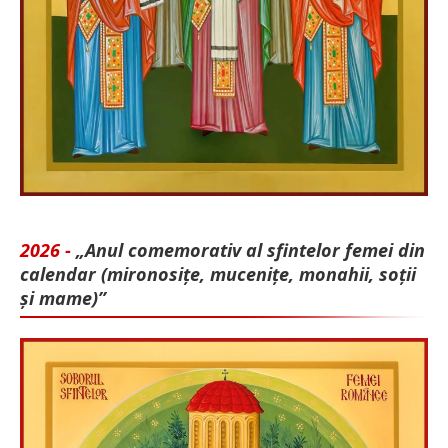
2026 -
„Anul comemorativ al sfintelor femei din
calendar (mironosițe, mu­cenițe, monahii, soții
și mame)”