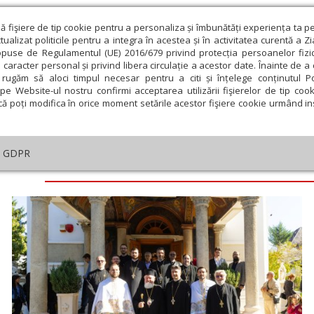
ză fişiere de tip cookie pentru a personaliza și îmbunătăți experiența ta p
alizat politicile pentru a integra în acestea și în activitatea curentă a Z
opuse de Regulamentul (UE) 2016/679 privind protecția persoanelor fizi
 caracter personal și privind libera circulație a acestor date. Înainte de 
eologie și spiritualitate
Educaţie și Cultură
Societate
rugăm să aloci timpul necesar pentru a citi și înțelege conținutul Pol
pe Website-ul nostru confirmi acceptarea utilizării fişierelor de tip cook
că poți modifica în orice moment setările acestor fişiere cookie urmând ins
GDPR