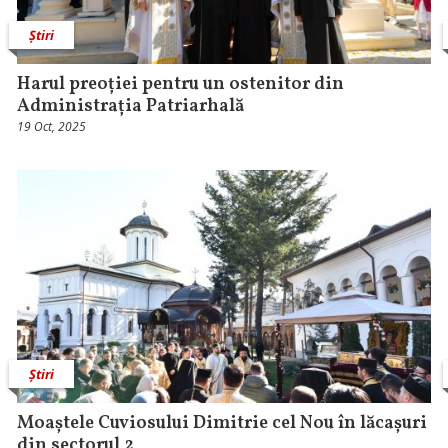
Știri
Harul preoției pentru un ostenitor din
Administrația Patriarhală
19 Oct, 2025
Știri
Moaștele Cuviosului Dimitrie cel Nou în lăcașuri
din sectorul 2