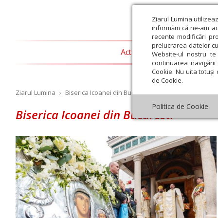
Ziarul Lumina utilizea
informăm că ne-am actu
recente modificări pr
prelucrarea datelor cu
Actualitate religioasă
T
Website-ul nostru te 
continuarea navigării 
Cookie. Nu uita totuși 
de Cookie.
Ziarul Lumina
›
Biserica Icoanei din Bucuresti
Politica de Cookie
Biserica Icoanei din Bucuresti