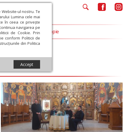
e Website-ul nostru. Te
iarului Lumina cele mai
ce în ceea ce privește
a continua navigarea pe
Opinii
Filantropie
iticii de Cookie. Prin
ie conform Politicii de
trucțiunile din Politica
Accept