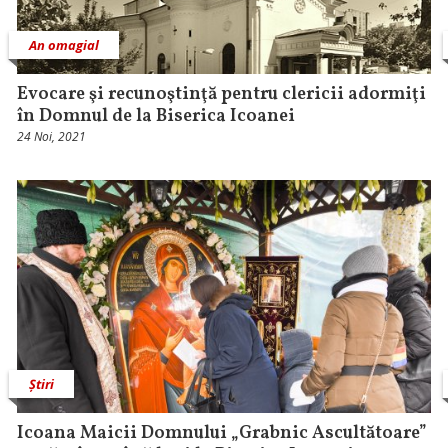
An omagial
Evocare şi recunoştinţă pentru clericii adormiţi
în Domnul de la Biserica Icoanei
24 Noi, 2021
Știri
Icoana Maicii Domnului „Grabnic Ascultătoare”