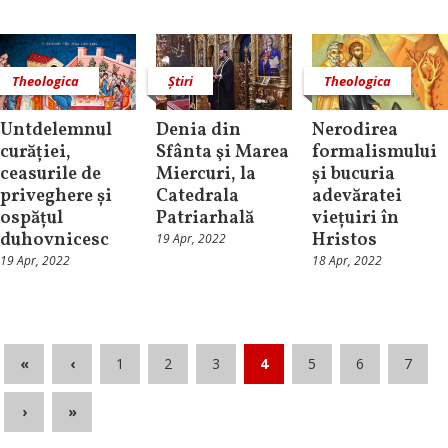
Theologica
Știri
Theologica
Untdelemnul
Denia din
Nerodirea
curăției,
Sfânta şi Marea
formalismului
ceasurile de
Miercuri, la
și bucuria
priveghere și
Catedrala
adevăratei
ospățul
Patriarhală
viețuiri în
duhovnicesc
Hristos
19 Apr, 2022
19 Apr, 2022
18 Apr, 2022
«
‹
1
2
3
4
5
6
7
›
»