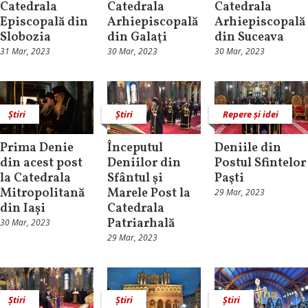
Catedrala
Catedrala
Catedrala
Episcopală din
Arhiepiscopală
Arhiepiscopală
Slobozia
din Galaţi
din Suceava
31 Mar, 2023
30 Mar, 2023
30 Mar, 2023
Știri
Știri
Repere și idei
Prima Denie
Începutul
Deniile din
din acest post
Deniilor din
Postul Sfintelor
la Catedrala
Sfântul şi
Paşti
Mitropolitană
Marele Post la
29 Mar, 2023
din Iași
Catedrala
Patriarhală
30 Mar, 2023
29 Mar, 2023
Știri
Știri
Știri