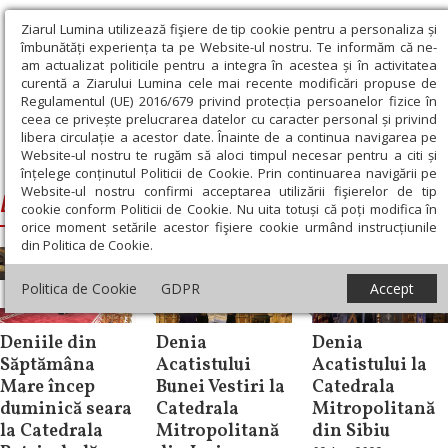
Ziarul Lumina utilizează fişiere de tip cookie pentru a personaliza și
îmbunătăți experiența ta pe Website-ul nostru. Te informăm că ne-
am actualizat politicile pentru a integra în acestea și în activitatea
curentă a Ziarului Lumina cele mai recente modificări propuse de
Regulamentul (UE) 2016/679 privind protecția persoanelor fizice în
ceea ce privește prelucrarea datelor cu caracter personal și privind
libera circulație a acestor date. Înainte de a continua navigarea pe
Website-ul nostru te rugăm să aloci timpul necesar pentru a citi și
Ziarul Lumina
›
Denie
înțelege conținutul Politicii de Cookie. Prin continuarea navigării pe
Website-ul nostru confirmi acceptarea utilizării fişierelor de tip
Denie
cookie conform Politicii de Cookie. Nu uita totuși că poți modifica în
orice moment setările acestor fişiere cookie urmând instrucțiunile
din Politica de Cookie.
Politica de Cookie
GDPR
Accept
Știri
Știri
Știri
Deniile din
Denia
Denia
Săptămâna
Acatistului
Acatistului la
Mare încep
Bunei Vestiri la
Catedrala
duminică seara
Catedrala
Mitropolitană
la Catedrala
Mitropolitană
din Sibiu