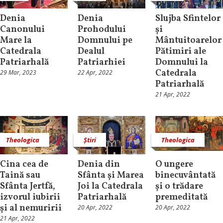
Denia
Denia
Slujba Sfintelor
Canonului
Prohodului
și
Mare la
Domnului pe
Mântuitoarelor
Catedrala
Dealul
Pătimiri ale
Patriarhală
Patriarhiei
Domnului la
Catedrala
29 Mar, 2023
22 Apr, 2022
Patriarhală
21 Apr, 2022
Theologica
Știri
Theologica
Cina cea de
Denia din
O ungere
Taină sau
Sfânta și Marea
binecuvântată
Sfânta Jertfă,
Joi la Catedrala
și o trădare
izvorul iubirii
Patriarhală
premeditată
și al nemuririi
20 Apr, 2022
20 Apr, 2022
21 Apr, 2022