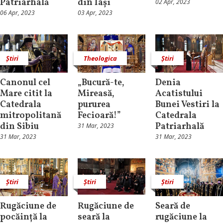
Patriarhală
din Iași
02 Apr, 2023
06 Apr, 2023
03 Apr, 2023
Știri
Theologica
Știri
Canonul cel
„Bucură-te,
Denia
Mare citit la
Mireasă,
Acatistului
Catedrala
pururea
Bunei Vestiri la
mitropolitană
Fecioară!”
Catedrala
din Sibiu
Patriarhală
31 Mar, 2023
31 Mar, 2023
31 Mar, 2023
Știri
Știri
Știri
Rugăciune de
Rugăciune de
Seară de
pocăință la
seară la
rugăciune la