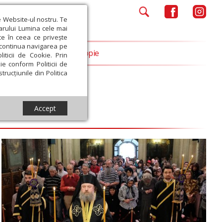
e Website-ul nostru. Te
iarului Lumina cele mai
ce în ceea ce privește
a continua navigarea pe
Opinii
Filantropie
iticii de Cookie. Prin
ie conform Politicii de
trucțiunile din Politica
Accept