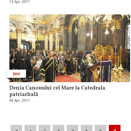
12 Apr, 2011
Știri
Denia Canonului cel Mare la Catedrala
patriarhală
06 Apr, 2011
«
‹
2
3
4
5
6
7