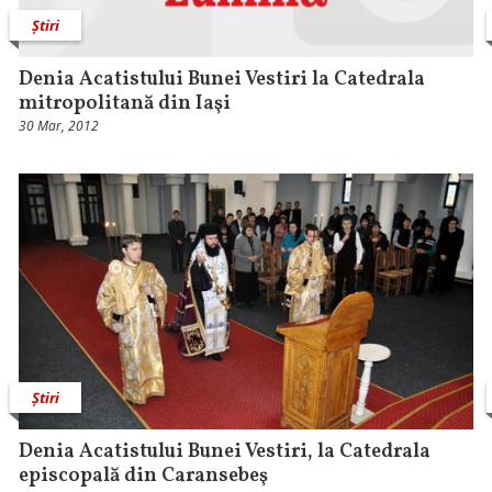
Știri
Denia Acatistului Bunei Vestiri la Catedrala
mitropolitană din Iaşi
30 Mar, 2012
Știri
Denia Acatistului Bunei Vestiri, la Catedrala
episcopală din Caransebeş