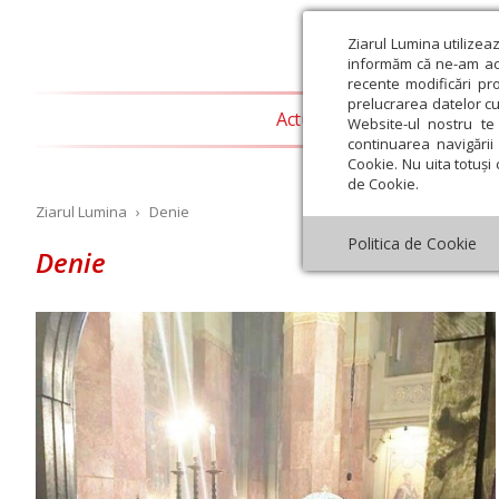
Ziarul Lumina utilizea
informăm că ne-am actu
recente modificări pr
prelucrarea datelor cu
Actualitate religioasă
T
Website-ul nostru te 
continuarea navigării 
Cookie. Nu uita totuși 
de Cookie.
Ziarul Lumina
›
Denie
Politica de Cookie
Denie