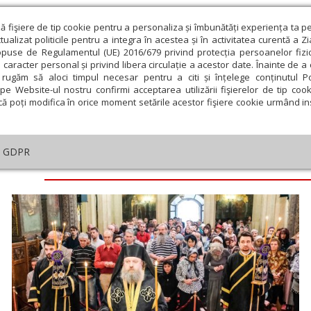
ză fişiere de tip cookie pentru a personaliza și îmbunătăți experiența ta p
alizat politicile pentru a integra în acestea și în activitatea curentă a Z
opuse de Regulamentul (UE) 2016/679 privind protecția persoanelor fizi
 caracter personal și privind libera circulație a acestor date. Înainte de 
eologie și spiritualitate
Educaţie și Cultură
Societate
rugăm să aloci timpul necesar pentru a citi și înțelege conținutul Pol
pe Website-ul nostru confirmi acceptarea utilizării fişierelor de tip cook
că poți modifica în orice moment setările acestor fişiere cookie urmând ins
GDPR