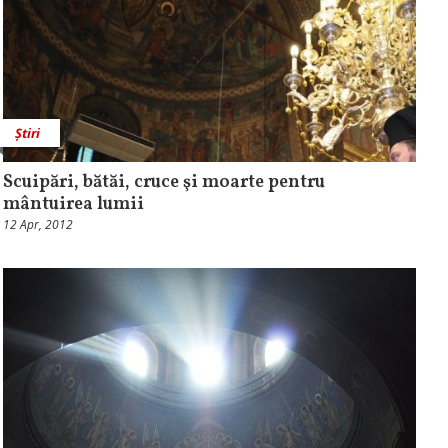
Știri
Scuipări, bătăi, cruce şi moarte pentru
mântuirea lumii
12 Apr, 2012