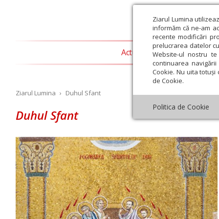
Ziarul Lumina utilizea
informăm că ne-am actu
recente modificări pr
prelucrarea datelor cu
Actualitate religioasă
T
Website-ul nostru te 
continuarea navigării 
Cookie. Nu uita totuși 
de Cookie.
Ziarul Lumina
›
Duhul Sfant
Politica de Cookie
Duhul Sfant