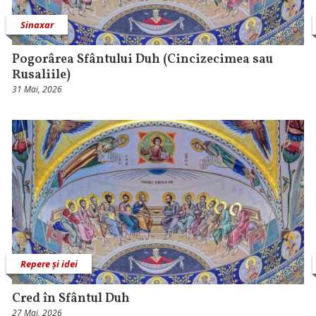
Sinaxar
Pogorârea Sfântului Duh (Cincizecimea sau
Rusaliile)
31 Mai, 2026
Repere și idei
Cred în Sfântul Duh
27 Mai, 2026