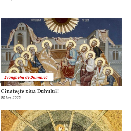
Evanghelia de Duminică
Cinstește ziua Duhului!
08 Iun, 2025