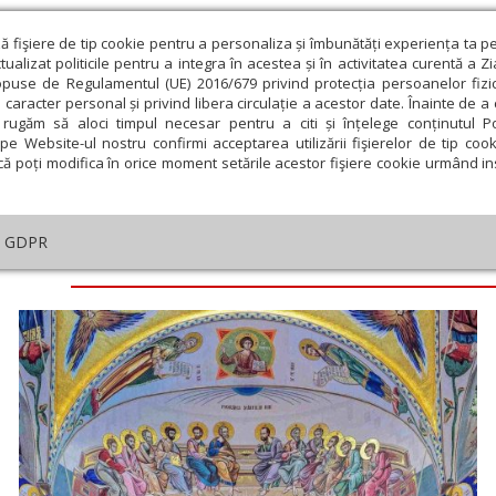
ză fişiere de tip cookie pentru a personaliza și îmbunătăți experiența ta p
alizat politicile pentru a integra în acestea și în activitatea curentă a Z
opuse de Regulamentul (UE) 2016/679 privind protecția persoanelor fizi
 caracter personal și privind libera circulație a acestor date. Înainte de 
eologie și spiritualitate
Educaţie și Cultură
Societate
rugăm să aloci timpul necesar pentru a citi și înțelege conținutul Pol
pe Website-ul nostru confirmi acceptarea utilizării fişierelor de tip cook
că poți modifica în orice moment setările acestor fişiere cookie urmând ins
GDPR