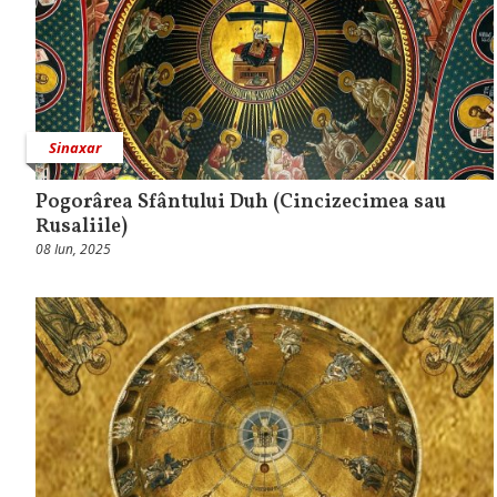
Sinaxar
Pogorârea Sfântului Duh (Cincizecimea sau
Rusaliile)
08 Iun, 2025