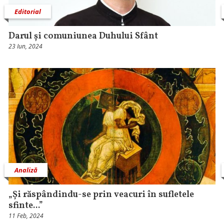
Editorial
Darul și comuniunea Duhului Sfânt
23 Iun, 2024
Analiză
„Și răspândindu-se prin veacuri în sufletele
sfinte...”
11 Feb, 2024