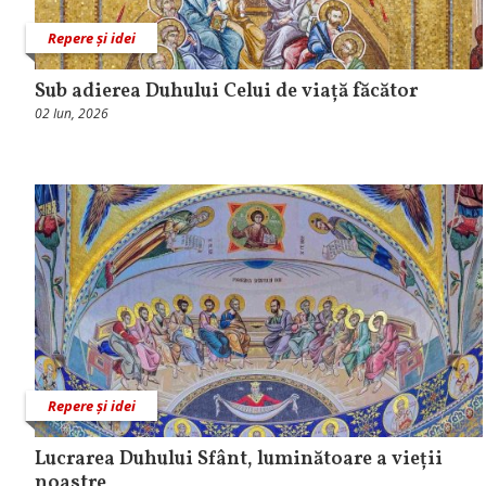
Repere și idei
Sub adierea Duhului Celui de viață făcător
02 Iun, 2026
Repere și idei
Lucrarea Duhului Sfânt, luminătoare a vieții
noastre