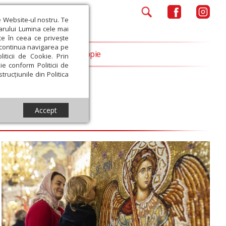
e Website-ul nostru. Te
iarului Lumina cele mai
ce în ceea ce privește
a continua navigarea pe
Opinii
Filantropie
iticii de Cookie. Prin
ie conform Politicii de
trucțiunile din Politica
Accept