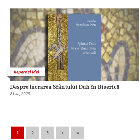
Repere și idei
Despre lucrarea Sfântului Duh în Biserică
23 Iul, 2023
1
2
3
›
»